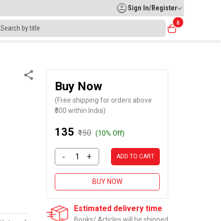
Sign In/Register
0
Buy Now
(Free shipping for orders above
₹500 within India)
₹135
₹150
(10% Off)
-
+
ADD TO CART
BUY NOW
Estimated delivery time
Books/ Articles will be shipped