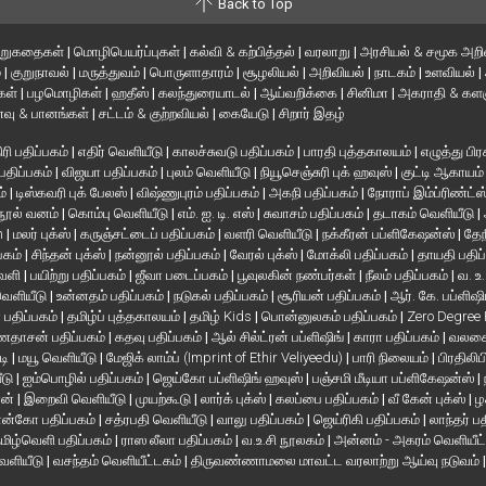
Back to Top
ிறுகதைகள்
|
மொழிபெயர்ப்புகள்
|
கல்வி & கற்பித்தல்
|
வரலாறு
|
அரசியல் & சமூக அறி
்
|
குறுநாவல்
|
மருத்துவம்
|
பொருளாதாரம்
|
சூழலியல்
|
அறிவியல்
|
நாடகம்
|
உளவியல்
|
்கள்
|
பழமொழிகள்
|
ஹதீஸ்
|
கலந்துரையாடல்
|
ஆய்வறிக்கை
|
சினிமா
|
அகராதி & களஞ
வு & பானங்கள்
|
சட்டம் & குற்றவியல்
|
கையேடு
|
சிறார் இதழ்
ரி பதிப்பகம்
|
எதிர் வெளியீடு
|
காலச்சுவடு பதிப்பகம்
|
பாரதி புத்தகாலயம்
|
எழுத்து பிர
 பதிப்பகம்
|
விஜயா பதிப்பகம்
|
புலம் வெளியீடு
|
நியூசெஞ்சுரி புக் ஹவுஸ்
|
குட்டி ஆகாயம
ம்
|
டிஸ்கவரி புக் பேலஸ்
|
விஷ்ணுபுரம் பதிப்பகம்
|
அகநி பதிப்பகம்
|
நோராப் இம்ப்ரிண்ட்ஸ
நூல் வனம்
|
கொம்பு வெளியீடு
|
எம். ஐ. டி. எஸ்
|
சுவாசம் பதிப்பகம்
|
தடாகம் வெளியீடு
|
en
|
மலர் புக்ஸ்
|
கருஞ்சட்டைப் பதிப்பகம்
|
வளரி வெளியீடு
|
நக்கீரன் பப்ளிகேஷன்ஸ்
|
தேந
பகம்
|
சிந்தன் புக்ஸ்
|
நன்னூல் பதிப்பகம்
|
வேரல் புக்ஸ்
|
மோக்லி பதிப்பகம்
|
தாயதி பதிப
வெளி
|
பயிற்று பதிப்பகம்
|
ஜீவா படைப்பகம்
|
பூவுலகின் நண்பர்கள்
|
நீலம் பதிப்பகம்
|
வ. உ
 வெளியீடு
|
உன்னதம் பதிப்பகம்
|
நடுகல் பதிப்பகம்
|
சூரியன் பதிப்பகம்
|
ஆர். கே. பப்ளிஷி
் பதிப்பகம்
|
தமிழ்ப் புத்தகாலயம்
|
தமிழ் Kids
|
பொன்னுலகம் பதிப்பகம்
|
Zero Degree
தாசன் பதிப்பகம்
|
கதவு பதிப்பகம்
|
ஆல் சில்ட்ரன் பப்ளிஷிங்
|
காரா பதிப்பகம்
|
வலசை 
டி
|
மயூ வெளியீடு
|
மேஜிக் லாம்ப் (Imprint of Ethir Veliyeedu)
|
பாரி நிலையம்
|
பிரதிலிப
ீடு
|
ஐம்பொழில் பதிப்பகம்
|
ஜெய்கோ பப்ளிஷிங் ஹவுஸ்
|
பஞ்சமி மீடியா பப்ளிகேஷன்ஸ்
|
ான்
|
இறைவி வெளியீடு
|
முயற்கூடு
|
லார்க் புக்ஸ்
|
கலப்பை பதிப்பகம்
|
வீ கேன் புக்ஸ்
|
ழ
ன்கோ பதிப்பகம்
|
சத்ரபதி வெளியீடு
|
வாலு பதிப்பகம்
|
ஜெய்ரிகி பதிப்பகம்
|
லாந்தர் ப
மிழ்வெளி பதிப்பகம்
|
ராஸ லீலா பதிப்பகம்
|
வ.உ.சி நூலகம்
|
அன்னம் - அகரம் வெளியீட
வெளியீடு
|
வசந்தம் வெளியீட்டகம்
|
திருவண்ணாமலை மாவட்ட வரலாற்று ஆய்வு நடுவம்