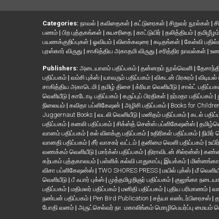
Categories:
நாவல்
|
கவிதைகள்
|
கட்டுரைகள்
|
சிறுவர் நூல்கள்
|
ச
பணம்
|
பிற புத்தகங்கள்
|
சுயசரிதை
|
காட்டுயிர்
|
தலித்தியம்
|
தமிழீழம
பயணக்குறிப்புகள்
|
ஓவியம்
|
விளக்கவுரை
|
கடிதங்கள்
|
கேள்வி பதில
புரஸ்கார் விருது
|
சாகித்திய அகாதமி விருது
|
சரித்திர நாவல்கள்
|
உண
Publishers:
அடையாளம் பதிப்பகம்
|
தன்னறம் நூல்வெளி
|
தேசாந்தி
பதிப்பகம்
|
வம்சி புக்ஸ்
|
யாவரும் பதிப்பகம்
|
விகடன் பிரசுரம்
|
விடியல்
சாகித்திய அகாடெமி
|
தமிழ் திசை
|
க்ரியா வெளியீடு
|
சால்ட் பதிப்பக
வெளியீடு
|
காடோடி பதிப்பகம்
|
கருப்புப் பிரதிகள்
|
நர்மதா பதிப்பகம்
|
நிலையம்
|
கவிதா பப்ளிகேஷன்
|
அழிசி பதிப்பகம்
|
Books for Childr
Juggernaut Books
|
வடலி வெளியீடு
|
மனிதம் பதிப்பகம்
|
கடல் பதிப்
பதிப்பகம்
|
கனலி பதிப்பகம்
|
சிக்ஸ்த் சென்ஸ் பப்ளிகேஷன்ஸ்
|
தமிழ்
வானம் பதிப்பகம்
|
கல் விளக்கு பதிப்பகம்
|
உதிரிகள் பதிப்பகம்
|
நிமிர்
வானதி பதிப்பகம்
|
சீர் வாசகர் வட்டம்
|
தனிமை வெளி பதிப்பகம்
|
உயிர
வணக்கம் வெளியீடு
|
மார்க்ஸ் பதிப்பகம்
|
திராவிடன் சில்ரன்ஸ்
|
கண்ண
கற்பகம் புத்தகாலயம்
|
பள்ளிக் கல்வி பாதுகாப்பு இயக்கம்
|
மின்னங்கா
விசா பப்ளிகேஷன்ஸ்
|
TWO SHORES PRESS
|
மயில் புக்ஸ்
|
மீ வெளிய
வெளியீடு
|
பீ ஃபார் புக்ஸ்
|
முத்தமிழறிஞர் பதிப்பகம்
|
குலுங்கா நடைய
பதிப்பகம்
|
மதிமலர் பதிப்பகம்
|
மனிதி பதிப்பகம்
|
புதிய பரிமாணம்
|
வா
நண்பன் பதிப்பகம்
|
Pen Bird Publication
|
சத்யா எண்டர்பிரைசஸ்
|
த
போதி வனம்
|
அருட்செல்வர் நா. மகாலிங்கம் மொழிபெயர்ப்பு மையம் 