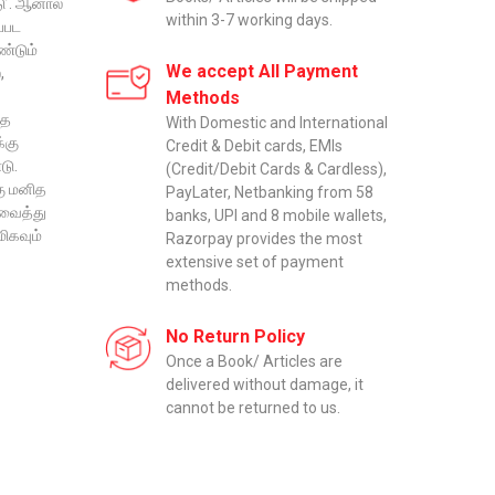
ு’. ஆனால்
within 3-7 working days.
ப்பட
ண்டும்
We accept All Payment
,
Methods
்த
With Domestic and International
்கு
Credit & Debit cards, EMIs
டு.
(Credit/Debit Cards & Cardless),
கு மனித
PayLater, Netbanking from 58
 வைத்து
banks, UPI and 8 mobile wallets,
மிகவும்
Razorpay provides the most
extensive set of payment
methods.
No Return Policy
Once a Book/ Articles are
delivered without damage, it
cannot be returned to us.