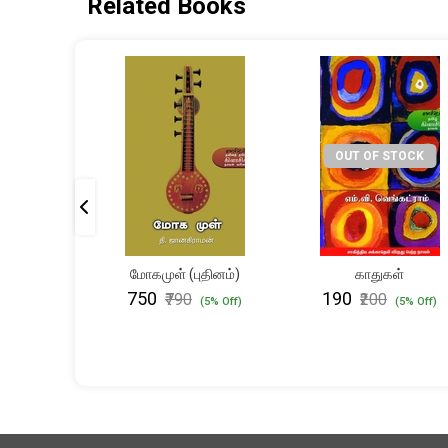
Related Books
OUT OF STOCK
வின்
மோகமுள் (புதினம்)
காதுகள்
 (மூன்றாம்
₹750
₹190
₹790
₹200
(5% Off)
(5% Off)
தி)
(5% Off)