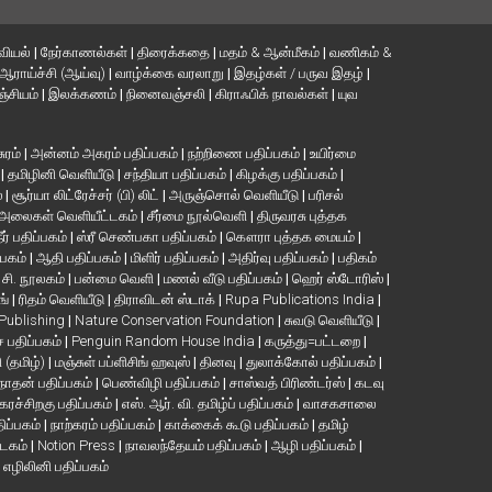
வியல்
|
நேர்காணல்கள்
|
திரைக்கதை
|
மதம் & ஆன்மீகம்
|
வணிகம் &
ஆராய்ச்சி (ஆய்வு)
|
வாழ்க்கை வரலாறு
|
இதழ்கள் / பருவ இதழ்
|
்சியம்
|
இலக்கணம்
|
நினைவஞ்சலி
|
கிராஃபிக் நாவல்கள்
|
யுவ
சுரம்
|
அன்னம் அகரம் பதிப்பகம்
|
நற்றிணை பதிப்பகம்
|
உயிர்மை
்
|
தமிழினி வெளியீடு
|
சந்தியா பதிப்பகம்
|
கிழக்கு பதிப்பகம்
|
்
|
சூர்யா லிட்ரேச்சர் (பி) லிட்
|
அருஞ்சொல் வெளியீடு
|
பரிசல்
அலைகள் வெளியீட்டகம்
|
சீர்மை நூல்வெளி
|
திருவரசு புத்தக
ீர் பதிப்பகம்
|
ஸ்ரீ செண்பகா பதிப்பகம்
|
கௌரா புத்தக மையம்
|
்பகம்
|
ஆதி பதிப்பகம்
|
மிளிர் பதிப்பகம்
|
அதிர்வு பதிப்பகம்
|
பதிகம்
. சி. நூலகம்
|
பன்மை வெளி
|
மணல் வீடு பதிப்பகம்
|
ஹெர் ஸ்டோரிஸ்
|
ங்
|
ரிதம் வெளியீடு
|
திராவிடன் ஸ்டாக்
|
Rupa Publications India
|
 Publishing
|
Nature Conservation Foundation
|
சுவடு வெளியீடு
|
பதிப்பகம்
|
Penguin Random House India
|
கருத்து=பட்டறை
|
ி (தமிழ்)
|
மஞ்சுள் பப்ளிசிங் ஹவுஸ்
|
தினவு
|
துலாக்கோல் பதிப்பகம்
|
நாதன் பதிப்பகம்
|
பெண்விழி பதிப்பகம்
|
சாஸ்வத் பிரிண்டர்ஸ்
|
கடவு
கரச்சிறகு பதிப்பகம்
|
எஸ். ஆர். வி. தமிழ்ப் பதிப்பகம்
|
வாசகசாலை
திப்பகம்
|
நாற்கரம் பதிப்பகம்
|
காக்கைக் கூடு பதிப்பகம்
|
தமிழ்
்டகம்
|
Notion Press
|
நாவலந்தேயம் பதிப்பகம்
|
ஆழி பதிப்பகம்
|
|
எழிலினி பதிப்பகம்