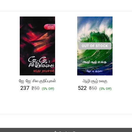
OUT OF STOCK
ஜே. ஜே: சில குறிப்புகள்
ஆழி சூழ் உலகு
₹237
₹522
₹250
₹550
(5% Off)
(5% Off)