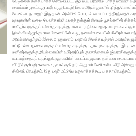
வேடிக்கை கதையாகச் சொல்லப்பட்ட குடும்பப் புராணம் ‘பாத்துமாவின் ஆட
வைக்கம் முகம்மது பஷீர் எழுதியவற்றில் பல அடுக்குகளில் புரிந்துகொள்ள
வேண்டிய நாவலும் இதுதான். அன்பின் பெயரால் மையப்பாத்திரத்தைச் சுர
உறவுகளின் வலை, பெண்களின் உலகத்துக்குள் நிலவும் பூசல்களின் சிக்கல்
மனிதர்களுக்கும் விலங்குகளுக்குமான சார்புநிலை உறவு, வாழ்க்கைக்கும்
இலக்கியத்துக்குமான பிணைப்பின் வலு, நகைச்சுவையின் மிளிரல் என எந
அடுக்கிலிருந்தும் இதை அணுகலாம். பஷீரின் இலக்கியத்தில் மனிதர்களுக
மட்டுமல்ல பறவைகளுக்கும் விலங்குகளுக்கும் தாவரங்களுக்கும் இடமுண்
மனிதர்களுக்கு இயற்கையின் உயிர்தரிப்புக் குணத்தையும் ஜீவராசிகளுக்
சுபாவத்தையும் வழங்குகிறது பஷீரின் படைப்பாளுமை. தன்னை மையமாக
வீட்டுக்குள் ஓர் உலகை உருவாக்குகிறார். அது உம்மிணி வலிய வீடு அல்லது 
சின்னப் பிரபஞ்சம். இது பஷீர் மட்டுமே உருவாக்கக்கூடிய கதா பிரபஞ்சம்.