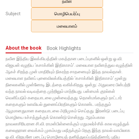
நவீன
Subject
மொழிபெயர்ப்பு
மலையாளம்
About the book
Book Highlights
நவீன இந்திய இலக்கியத்தின் மகத்தான படைப்புகளில் ஒன்று ஓ.வி.
விஜயன் எழுதிய ‘கசாக்கின் இதிகாசம்’. மலையாள நவீனத்துவ எழுத்தின்
ஆகச் சிறந்த முன் மாதிரியும் நிகரற்ற சாதனையும் இந்த நாவல்தான்.
மலையாள நவீனப் புனைவிலக்கியத்தில் ‘கசாக்கின் இதிகாசம்’ மூன்று
நிலைகளில் முன்னோடி இடத்தை வகிக்கிறது. ஒன்று: அதுவரை பின்பற்றி
வந்த நாவல் வடிவத்தை முற்றிலும் மாற்றியது. பன்மைக் குரல்கள்
வெளிப்படும் கதையாடலை முன்வைத்தது. தொன்மங்களும் நாட்டார்
கதைகளும் உளவியல் துணைப்பிரதிகளும் கொண்ட பரந்ததும்
ஆழமானதுமான கதையாடலை அறிமுகம் செய்தது. இரண்டு: படைப்பு
மொழியை உச்சத்துக்குக் கொண்டு சென்றது. ஆரம்பகால
நாவலாசிரியரான சி.வி. ராமன்பிள்ளைக்கும் மறுமலர்ச்சிக் கால எழுத்துக்
கலைஞரான வைக்கம் முகம்மது பஷீருக்கும் பிறகு இந்த நாவல் வாயிலாக
ஓ.வி. விஜயனே படைப்பு மொழியைத் தனித்துவப்படுத்தினார்; புதிய