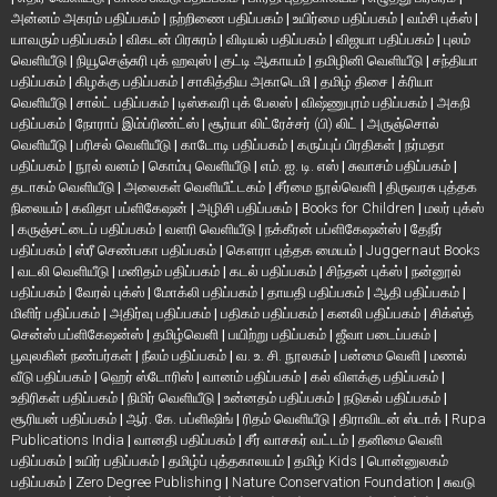
அன்னம் அகரம் பதிப்பகம்
|
நற்றிணை பதிப்பகம்
|
உயிர்மை பதிப்பகம்
|
வம்சி புக்ஸ்
|
யாவரும் பதிப்பகம்
|
விகடன் பிரசுரம்
|
விடியல் பதிப்பகம்
|
விஜயா பதிப்பகம்
|
புலம்
வெளியீடு
|
நியூசெஞ்சுரி புக் ஹவுஸ்
|
குட்டி ஆகாயம்
|
தமிழினி வெளியீடு
|
சந்தியா
பதிப்பகம்
|
கிழக்கு பதிப்பகம்
|
சாகித்திய அகாடெமி
|
தமிழ் திசை
|
க்ரியா
வெளியீடு
|
சால்ட் பதிப்பகம்
|
டிஸ்கவரி புக் பேலஸ்
|
விஷ்ணுபுரம் பதிப்பகம்
|
அகநி
பதிப்பகம்
|
நோராப் இம்ப்ரிண்ட்ஸ்
|
சூர்யா லிட்ரேச்சர் (பி) லிட்
|
அருஞ்சொல்
வெளியீடு
|
பரிசல் வெளியீடு
|
காடோடி பதிப்பகம்
|
கருப்புப் பிரதிகள்
|
நர்மதா
பதிப்பகம்
|
நூல் வனம்
|
கொம்பு வெளியீடு
|
எம். ஐ. டி. எஸ்
|
சுவாசம் பதிப்பகம்
|
தடாகம் வெளியீடு
|
அலைகள் வெளியீட்டகம்
|
சீர்மை நூல்வெளி
|
திருவரசு புத்தக
நிலையம்
|
கவிதா பப்ளிகேஷன்
|
அழிசி பதிப்பகம்
|
Books for Children
|
மலர் புக்ஸ்
|
கருஞ்சட்டைப் பதிப்பகம்
|
வளரி வெளியீடு
|
நக்கீரன் பப்ளிகேஷன்ஸ்
|
தேநீர்
பதிப்பகம்
|
ஸ்ரீ செண்பகா பதிப்பகம்
|
கௌரா புத்தக மையம்
|
Juggernaut Books
|
வடலி வெளியீடு
|
மனிதம் பதிப்பகம்
|
கடல் பதிப்பகம்
|
சிந்தன் புக்ஸ்
|
நன்னூல்
பதிப்பகம்
|
வேரல் புக்ஸ்
|
மோக்லி பதிப்பகம்
|
தாயதி பதிப்பகம்
|
ஆதி பதிப்பகம்
|
மிளிர் பதிப்பகம்
|
அதிர்வு பதிப்பகம்
|
பதிகம் பதிப்பகம்
|
கனலி பதிப்பகம்
|
சிக்ஸ்த்
சென்ஸ் பப்ளிகேஷன்ஸ்
|
தமிழ்வெளி
|
பயிற்று பதிப்பகம்
|
ஜீவா படைப்பகம்
|
பூவுலகின் நண்பர்கள்
|
நீலம் பதிப்பகம்
|
வ. உ. சி. நூலகம்
|
பன்மை வெளி
|
மணல்
வீடு பதிப்பகம்
|
ஹெர் ஸ்டோரிஸ்
|
வானம் பதிப்பகம்
|
கல் விளக்கு பதிப்பகம்
|
உதிரிகள் பதிப்பகம்
|
நிமிர் வெளியீடு
|
உன்னதம் பதிப்பகம்
|
நடுகல் பதிப்பகம்
|
சூரியன் பதிப்பகம்
|
ஆர். கே. பப்ளிஷிங்
|
ரிதம் வெளியீடு
|
திராவிடன் ஸ்டாக்
|
Rupa
Publications India
|
வானதி பதிப்பகம்
|
சீர் வாசகர் வட்டம்
|
தனிமை வெளி
பதிப்பகம்
|
உயிர் பதிப்பகம்
|
தமிழ்ப் புத்தகாலயம்
|
தமிழ் Kids
|
பொன்னுலகம்
பதிப்பகம்
|
Zero Degree Publishing
|
Nature Conservation Foundation
|
சுவடு