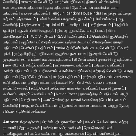
வெளியீடு
|
வணக்கம் வெளியீடு
|
மார்க்ஸ் பதிப்பகம்
|
திராவிடன் சில்ரன்ஸ்
|
கண்ணதாசன் பதிப்பகம்
|
கதவு பதிப்பகம்
|
ஆல் சில்ட்ரன் பப்ளிஷிங்
|
காரா
பதிப்பகம்
|
வலசை பதிப்பகம்
|
Penguin Random House India
|
கருத்து=பட்டறை
|
கற்பகம் புத்தகாலயம்
|
பள்ளிக் கல்வி பாதுகாப்பு இயக்கம்
|
மின்னங்காடி
|
மயூ
வெளியீடு
|
மேஜிக் லாம்ப் (Imprint of Ethir Veliyeedu)
|
பாரி நிலையம்
|
பிரதிலிபி
(தமிழ்)
|
மஞ்சுள் பப்ளிசிங் ஹவுஸ்
|
தினவு
|
துலாக்கோல் பதிப்பகம்
|
விசா
பப்ளிகேஷன்ஸ்
|
TWO SHORES PRESS
|
மயில் புக்ஸ்
|
மீ வெளியீடு
|
ஐம்பொழில்
பதிப்பகம்
|
ஜெய்கோ பப்ளிஷிங் ஹவுஸ்
|
பஞ்சமி மீடியா பப்ளிகேஷன்ஸ்
|
நாதன்
பதிப்பகம்
|
பெண்விழி பதிப்பகம்
|
சாஸ்வத் பிரிண்டர்ஸ்
|
கடவு வெளியீடு
|
பீ ஃபார்
புக்ஸ்
|
முத்தமிழறிஞர் பதிப்பகம்
|
குலுங்கா நடையான்
|
இறைவி வெளியீடு
|
முயற்கூடு
|
லார்க் புக்ஸ்
|
கலப்பை பதிப்பகம்
|
வீ கேன் புக்ஸ்
|
ழகரச்சிறகு பதிப்பகம்
|
எஸ். ஆர். வி. தமிழ்ப் பதிப்பகம்
|
வாசகசாலை பதிப்பகம்
|
மதிமலர் பதிப்பகம்
|
மனிதி பதிப்பகம்
|
புதிய பரிமாணம்
|
வான்கோ பதிப்பகம்
|
சத்ரபதி வெளியீடு
|
வாலு
பதிப்பகம்
|
ஜெய்ரிகி பதிப்பகம்
|
லாந்தர் பதிப்பகம்
|
நாற்கரம் பதிப்பகம்
|
காக்கைக்
கூடு பதிப்பகம்
|
தமிழ் நண்பன் பதிப்பகம்
|
Pen Bird Publication
|
சத்யா
எண்டர்பிரைசஸ்
|
தமிழ்வெளி பதிப்பகம்
|
ராஸ லீலா பதிப்பகம்
|
வ.உ.சி நூலகம்
|
அன்னம் - அகரம் வெளியீட்டகம்
|
Notion Press
|
நாவலந்தேயம் பதிப்பகம்
|
ஆழி
பதிப்பகம்
|
போதி வனம்
|
அருட்செல்வர் நா. மகாலிங்கம் மொழிபெயர்ப்பு மையம்
வெளியீடு
|
வசந்தம் வெளியீட்டகம்
|
திருவண்ணாமலை மாவட்ட வரலாற்று ஆய்வு
நடுவம்
|
எழிலினி பதிப்பகம்
Authors:
தேவதச்சன்
|
பிரமிள்
|
தி. ஜானகிராமன்
|
எம். வி. வெங்கட்ராம்
|
சுந்தர
ராமசாமி
|
ஜோ டி குரூஸ்
|
ஷங்கர் ராமசுப்ரமணியன்
|
ஜெயமோகன்
|
எஸ்
ராமகிருஷ்ணன்
|
பா வெங்கடேசன்
|
ஞானக்கூத்தன்
|
ஜெ பிரான்சிஸ் கிருபா
|