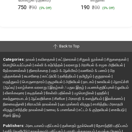
மோகமுள் (புதினம்)
காதுகள்
₹750
₹190
₹790
₹200
(5% Off)
(5% Off)
Back to Top
Categories:
நாவல்
|
கவிதைகள்
|
கட்டுரைகள்
|
சிறுவர் நூல்கள்
|
சிறுகதைகள்
|
மொழிபெயர்ப்புகள்
|
கல்வி & கற்பித்தல்
|
வரலாறு
|
அரசியல் & சமூக அறிவியல்
|
நேர்காணல்கள்
|
திரைக்கதை
|
மதம் & ஆன்மீகம்
|
வணிகம் & பணம்
|
பிற
புத்தகங்கள்
|
சுயசரிதை
|
காட்டுயிர்
|
தலித்தியம்
|
தமிழீழம்
|
குறுநாவல்
|
மருத்துவம்
|
பொருளாதாரம்
|
சூழலியல்
|
அறிவியல்
|
நாடகம்
|
உளவியல்
|
ஆராய்ச்சி
(ஆய்வு)
|
வாழ்க்கை வரலாறு
|
இதழ்கள் / பருவ இதழ்
|
பயணக்குறிப்புகள்
|
ஓவியம்
|
விளக்கவுரை
|
கடிதங்கள்
|
கேள்வி பதில்கள்
|
பழமொழிகள்
|
ஹதீஸ்
|
கலந்துரையாடல்
|
ஆய்வறிக்கை
|
சினிமா
|
அகராதி & களஞ்சியம்
|
இலக்கணம்
|
நினைவஞ்சலி
|
கிராஃபிக் நாவல்கள்
|
யுவ புரஸ்கார் விருது
|
சாகித்திய அகாதமி
விருது
|
சரித்திர நாவல்கள்
|
உணவு & பானங்கள்
|
சட்டம் & குற்றவியல்
|
கையேடு
|
சிறார் இதழ்
Publishers:
அடையாளம் பதிப்பகம்
|
தன்னறம் நூல்வெளி
|
தேசாந்திரி பதிப்பகம்
|
எதிர் வெளியீடு
|
காலச்சுவடு பதிப்பகம்
|
பாரதி புத்தகாலயம்
|
எழுத்து பிரசுரம்
|