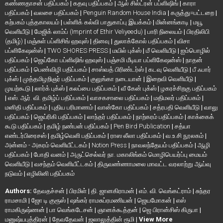
கண்ணதாசன் பதிப்பகம்
|
கதவு பதிப்பகம்
|
ஆல் சில்ட்ரன் பப்ளிஷிங்
|
காரா
பதிப்பகம்
|
வலசை பதிப்பகம்
|
Penguin Random House India
|
கருத்து=பட்டறை
|
கற்பகம் புத்தகாலயம்
|
பள்ளிக் கல்வி பாதுகாப்பு இயக்கம்
|
மின்னங்காடி
|
மயூ
வெளியீடு
|
மேஜிக் லாம்ப் (Imprint of Ethir Veliyeedu)
|
பாரி நிலையம்
|
பிரதிலிபி
(தமிழ்)
|
மஞ்சுள் பப்ளிசிங் ஹவுஸ்
|
தினவு
|
துலாக்கோல் பதிப்பகம்
|
விசா
பப்ளிகேஷன்ஸ்
|
TWO SHORES PRESS
|
மயில் புக்ஸ்
|
மீ வெளியீடு
|
ஐம்பொழில்
பதிப்பகம்
|
ஜெய்கோ பப்ளிஷிங் ஹவுஸ்
|
பஞ்சமி மீடியா பப்ளிகேஷன்ஸ்
|
நாதன்
பதிப்பகம்
|
பெண்விழி பதிப்பகம்
|
சாஸ்வத் பிரிண்டர்ஸ்
|
கடவு வெளியீடு
|
பீ ஃபார்
புக்ஸ்
|
முத்தமிழறிஞர் பதிப்பகம்
|
குலுங்கா நடையான்
|
இறைவி வெளியீடு
|
முயற்கூடு
|
லார்க் புக்ஸ்
|
கலப்பை பதிப்பகம்
|
வீ கேன் புக்ஸ்
|
ழகரச்சிறகு பதிப்பகம்
|
எஸ். ஆர். வி. தமிழ்ப் பதிப்பகம்
|
வாசகசாலை பதிப்பகம்
|
மதிமலர் பதிப்பகம்
|
மனிதி பதிப்பகம்
|
புதிய பரிமாணம்
|
வான்கோ பதிப்பகம்
|
சத்ரபதி வெளியீடு
|
வாலு
பதிப்பகம்
|
ஜெய்ரிகி பதிப்பகம்
|
லாந்தர் பதிப்பகம்
|
நாற்கரம் பதிப்பகம்
|
காக்கைக்
கூடு பதிப்பகம்
|
தமிழ் நண்பன் பதிப்பகம்
|
Pen Bird Publication
|
சத்யா
எண்டர்பிரைசஸ்
|
தமிழ்வெளி பதிப்பகம்
|
ராஸ லீலா பதிப்பகம்
|
வ.உ.சி நூலகம்
|
அன்னம் - அகரம் வெளியீட்டகம்
|
Notion Press
|
நாவலந்தேயம் பதிப்பகம்
|
ஆழி
பதிப்பகம்
|
போதி வனம்
|
அருட்செல்வர் நா. மகாலிங்கம் மொழிபெயர்ப்பு மையம்
வெளியீடு
|
வசந்தம் வெளியீட்டகம்
|
திருவண்ணாமலை மாவட்ட வரலாற்று ஆய்வு
நடுவம்
|
எழிலினி பதிப்பகம்
Authors:
தேவதச்சன்
|
பிரமிள்
|
தி. ஜானகிராமன்
|
எம். வி. வெங்கட்ராம்
|
சுந்தர
ராமசாமி
|
ஜோ டி குரூஸ்
|
ஷங்கர் ராமசுப்ரமணியன்
|
ஜெயமோகன்
|
எஸ்
ராமகிருஷ்ணன்
|
பா வெங்கடேசன்
|
ஞானக்கூத்தன்
|
ஜெ பிரான்சிஸ் கிருபா
|
மனுஷ்யபுத்திரன்
|
தேவதேவன்
|
ஜலாலுத்தின் ரூமி
|
View More