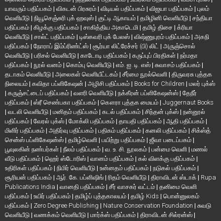
யாவரும் பதிப்பகம்
|
விகடன் பிரசுரம்
|
விடியல் பதிப்பகம்
|
விஜயா பதிப்பகம்
|
புலம்
வெளியீடு
|
நியூசெஞ்சுரி புக் ஹவுஸ்
|
குட்டி ஆகாயம்
|
தமிழினி வெளியீடு
|
சந்தியா
பதிப்பகம்
|
கிழக்கு பதிப்பகம்
|
சாகித்திய அகாடெமி
|
தமிழ் திசை
|
க்ரியா
வெளியீடு
|
சால்ட் பதிப்பகம்
|
டிஸ்கவரி புக் பேலஸ்
|
விஷ்ணுபுரம் பதிப்பகம்
|
அகநி
பதிப்பகம்
|
நோராப் இம்ப்ரிண்ட்ஸ்
|
சூர்யா லிட்ரேச்சர் (பி) லிட்
|
அருஞ்சொல்
வெளியீடு
|
பரிசல் வெளியீடு
|
காடோடி பதிப்பகம்
|
கருப்புப் பிரதிகள்
|
நர்மதா
பதிப்பகம்
|
நூல் வனம்
|
கொம்பு வெளியீடு
|
எம். ஐ. டி. எஸ்
|
சுவாசம் பதிப்பகம்
|
தடாகம் வெளியீடு
|
அலைகள் வெளியீட்டகம்
|
சீர்மை நூல்வெளி
|
திருவரசு புத்தக
நிலையம்
|
கவிதா பப்ளிகேஷன்
|
அழிசி பதிப்பகம்
|
Books for Children
|
மலர் புக்ஸ்
|
கருஞ்சட்டைப் பதிப்பகம்
|
வளரி வெளியீடு
|
நக்கீரன் பப்ளிகேஷன்ஸ்
|
தேநீர்
பதிப்பகம்
|
ஸ்ரீ செண்பகா பதிப்பகம்
|
கௌரா புத்தக மையம்
|
Juggernaut Books
|
வடலி வெளியீடு
|
மனிதம் பதிப்பகம்
|
கடல் பதிப்பகம்
|
சிந்தன் புக்ஸ்
|
நன்னூல்
பதிப்பகம்
|
வேரல் புக்ஸ்
|
மோக்லி பதிப்பகம்
|
தாயதி பதிப்பகம்
|
ஆதி பதிப்பகம்
|
மிளிர் பதிப்பகம்
|
அதிர்வு பதிப்பகம்
|
பதிகம் பதிப்பகம்
|
கனலி பதிப்பகம்
|
சிக்ஸ்த்
சென்ஸ் பப்ளிகேஷன்ஸ்
|
தமிழ்வெளி
|
பயிற்று பதிப்பகம்
|
ஜீவா படைப்பகம்
|
பூவுலகின் நண்பர்கள்
|
நீலம் பதிப்பகம்
|
வ. உ. சி. நூலகம்
|
பன்மை வெளி
|
மணல்
வீடு பதிப்பகம்
|
ஹெர் ஸ்டோரிஸ்
|
வானம் பதிப்பகம்
|
கல் விளக்கு பதிப்பகம்
|
உதிரிகள் பதிப்பகம்
|
நிமிர் வெளியீடு
|
உன்னதம் பதிப்பகம்
|
நடுகல் பதிப்பகம்
|
சூரியன் பதிப்பகம்
|
ஆர். கே. பப்ளிஷிங்
|
ரிதம் வெளியீடு
|
திராவிடன் ஸ்டாக்
|
Rupa
Publications India
|
வானதி பதிப்பகம்
|
சீர் வாசகர் வட்டம்
|
தனிமை வெளி
பதிப்பகம்
|
உயிர் பதிப்பகம்
|
தமிழ்ப் புத்தகாலயம்
|
தமிழ் Kids
|
பொன்னுலகம்
பதிப்பகம்
|
Zero Degree Publishing
|
Nature Conservation Foundation
|
சுவடு
வெளியீடு
|
வணக்கம் வெளியீடு
|
மார்க்ஸ் பதிப்பகம்
|
திராவிடன் சில்ரன்ஸ்
|