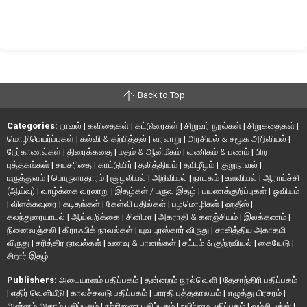
Back to Top
Categories:
நாவல்
|
கவிதைகள்
|
கட்டுரைகள்
|
சிறுவர் நூல்கள்
|
சிறுகதைகள்
|
மொழிபெயர்ப்புகள்
|
கல்வி & கற்பித்தல்
|
வரலாறு
|
அரசியல் & சமூக அறிவியல்
|
நேர்காணல்கள்
|
திரைக்கதை
|
மதம் & ஆன்மீகம்
|
வணிகம் & பணம்
|
பிற
புத்தகங்கள்
|
சுயசரிதை
|
காட்டுயிர்
|
தலித்தியம்
|
தமிழீழம்
|
குறுநாவல்
|
மருத்துவம்
|
பொருளாதாரம்
|
சூழலியல்
|
அறிவியல்
|
நாடகம்
|
உளவியல்
|
ஆராய்ச்சி
(ஆய்வு)
|
வாழ்க்கை வரலாறு
|
இதழ்கள் / பருவ இதழ்
|
பயணக்குறிப்புகள்
|
ஓவியம்
|
விளக்கவுரை
|
கடிதங்கள்
|
கேள்வி பதில்கள்
|
பழமொழிகள்
|
ஹதீஸ்
|
கலந்துரையாடல்
|
ஆய்வறிக்கை
|
சினிமா
|
அகராதி & களஞ்சியம்
|
இலக்கணம்
|
நினைவஞ்சலி
|
கிராஃபிக் நாவல்கள்
|
யுவ புரஸ்கார் விருது
|
சாகித்திய அகாதமி
விருது
|
சரித்திர நாவல்கள்
|
உணவு & பானங்கள்
|
சட்டம் & குற்றவியல்
|
கையேடு
|
சிறார் இதழ்
Publishers:
அடையாளம் பதிப்பகம்
|
தன்னறம் நூல்வெளி
|
தேசாந்திரி பதிப்பகம்
|
எதிர் வெளியீடு
|
காலச்சுவடு பதிப்பகம்
|
பாரதி புத்தகாலயம்
|
எழுத்து பிரசுரம்
|
அன்னம் அகரம் பதிப்பகம்
|
நற்றிணை பதிப்பகம்
|
உயிர்மை பதிப்பகம்
|
வம்சி புக்ஸ்
|