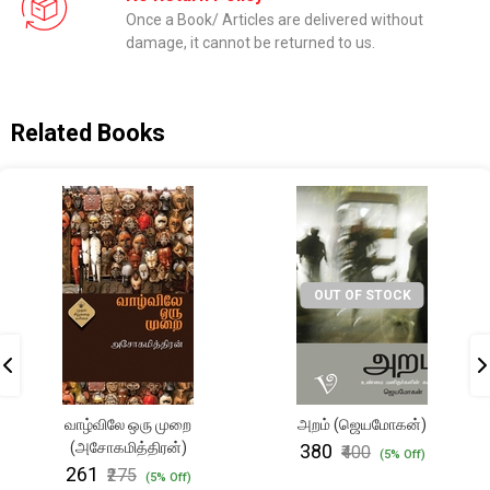
Once a Book/ Articles are delivered without
damage, it cannot be returned to us.
Related Books
OUT OF STOCK
வாழ்விலே ஒரு முறை
அறம் (ஜெயமோகன்)
(அசோகமித்திரன்)
₹380
₹400
(5% Off)
₹261
₹275
(5% Off)