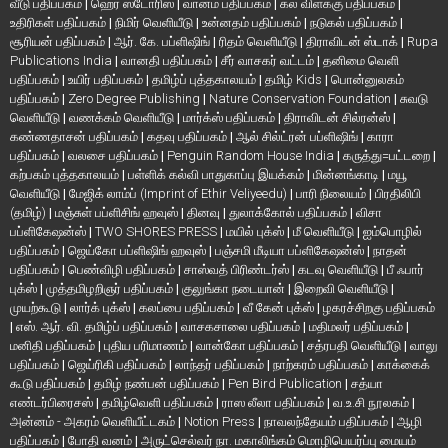
வீடு பதிப்பகம்
|
ஹெர் ஸ்டோரிஸ்
|
வானம் பதிப்பகம்
|
கல் விளக்கு பதிப்பகம்
|
உதிரிகள் பதிப்பகம்
|
நிமிர் வெளியீடு
|
உன்னதம் பதிப்பகம்
|
நடுகல் பதிப்பகம்
|
சூரியன் பதிப்பகம்
|
ஆர். கே. பப்ளிஷிங்
|
ரிதம் வெளியீடு
|
திராவிடன் ஸ்டாக்
|
Rupa
Publications India
|
வானதி பதிப்பகம்
|
சீர் வாசகர் வட்டம்
|
தனிமை வெளி
பதிப்பகம்
|
உயிர் பதிப்பகம்
|
தமிழ்ப் புத்தகாலயம்
|
தமிழ் Kids
|
பொன்னுலகம்
பதிப்பகம்
|
Zero Degree Publishing
|
Nature Conservation Foundation
|
சுவடு
வெளியீடு
|
வணக்கம் வெளியீடு
|
மார்க்ஸ் பதிப்பகம்
|
திராவிடன் சில்ரன்ஸ்
|
கண்ணதாசன் பதிப்பகம்
|
கதவு பதிப்பகம்
|
ஆல் சில்ட்ரன் பப்ளிஷிங்
|
காரா
பதிப்பகம்
|
வலசை பதிப்பகம்
|
Penguin Random House India
|
கருத்து=பட்டறை
|
கற்பகம் புத்தகாலயம்
|
பள்ளிக் கல்வி பாதுகாப்பு இயக்கம்
|
மின்னங்காடி
|
மயூ
வெளியீடு
|
மேஜிக் லாம்ப் (Imprint of Ethir Veliyeedu)
|
பாரி நிலையம்
|
பிரதிலிபி
(தமிழ்)
|
மஞ்சுள் பப்ளிசிங் ஹவுஸ்
|
தினவு
|
துலாக்கோல் பதிப்பகம்
|
விசா
பப்ளிகேஷன்ஸ்
|
TWO SHORES PRESS
|
மயில் புக்ஸ்
|
மீ வெளியீடு
|
ஐம்பொழில்
பதிப்பகம்
|
ஜெய்கோ பப்ளிஷிங் ஹவுஸ்
|
பஞ்சமி மீடியா பப்ளிகேஷன்ஸ்
|
நாதன்
பதிப்பகம்
|
பெண்விழி பதிப்பகம்
|
சாஸ்வத் பிரிண்டர்ஸ்
|
கடவு வெளியீடு
|
பீ ஃபார்
புக்ஸ்
|
முத்தமிழறிஞர் பதிப்பகம்
|
குலுங்கா நடையான்
|
இறைவி வெளியீடு
|
முயற்கூடு
|
லார்க் புக்ஸ்
|
கலப்பை பதிப்பகம்
|
வீ கேன் புக்ஸ்
|
ழகரச்சிறகு பதிப்பகம்
|
எஸ். ஆர். வி. தமிழ்ப் பதிப்பகம்
|
வாசகசாலை பதிப்பகம்
|
மதிமலர் பதிப்பகம்
|
மனிதி பதிப்பகம்
|
புதிய பரிமாணம்
|
வான்கோ பதிப்பகம்
|
சத்ரபதி வெளியீடு
|
வாலு
பதிப்பகம்
|
ஜெய்ரிகி பதிப்பகம்
|
லாந்தர் பதிப்பகம்
|
நாற்கரம் பதிப்பகம்
|
காக்கைக்
கூடு பதிப்பகம்
|
தமிழ் நண்பன் பதிப்பகம்
|
Pen Bird Publication
|
சத்யா
எண்டர்பிரைசஸ்
|
தமிழ்வெளி பதிப்பகம்
|
ராஸ லீலா பதிப்பகம்
|
வ.உ.சி நூலகம்
|
அன்னம் - அகரம் வெளியீட்டகம்
|
Notion Press
|
நாவலந்தேயம் பதிப்பகம்
|
ஆழி
பதிப்பகம்
|
போதி வனம்
|
அருட்செல்வர் நா. மகாலிங்கம் மொழிபெயர்ப்பு மையம்