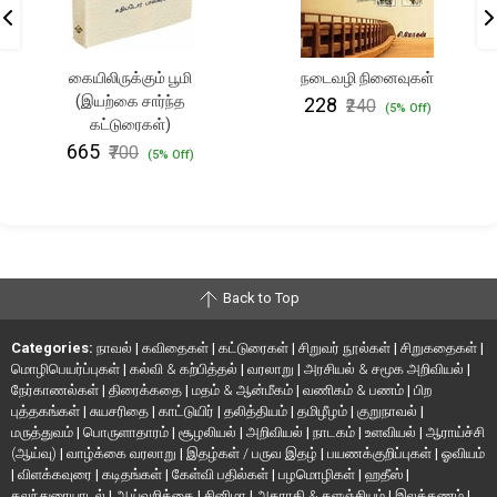
கையிலிருக்கும் பூமி
நடைவழி நினைவுகள்
(இயற்கை சார்ந்த
₹228
₹240
(5% Off)
கட்டுரைகள்)
₹665
₹700
(5% Off)
Back to Top
Categories:
நாவல்
|
கவிதைகள்
|
கட்டுரைகள்
|
சிறுவர் நூல்கள்
|
சிறுகதைகள்
|
மொழிபெயர்ப்புகள்
|
கல்வி & கற்பித்தல்
|
வரலாறு
|
அரசியல் & சமூக அறிவியல்
|
நேர்காணல்கள்
|
திரைக்கதை
|
மதம் & ஆன்மீகம்
|
வணிகம் & பணம்
|
பிற
புத்தகங்கள்
|
சுயசரிதை
|
காட்டுயிர்
|
தலித்தியம்
|
தமிழீழம்
|
குறுநாவல்
|
மருத்துவம்
|
பொருளாதாரம்
|
சூழலியல்
|
அறிவியல்
|
நாடகம்
|
உளவியல்
|
ஆராய்ச்சி
(ஆய்வு)
|
வாழ்க்கை வரலாறு
|
இதழ்கள் / பருவ இதழ்
|
பயணக்குறிப்புகள்
|
ஓவியம்
|
விளக்கவுரை
|
கடிதங்கள்
|
கேள்வி பதில்கள்
|
பழமொழிகள்
|
ஹதீஸ்
|
கலந்துரையாடல்
|
ஆய்வறிக்கை
|
சினிமா
|
அகராதி & களஞ்சியம்
|
இலக்கணம்
|