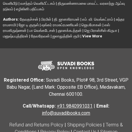
வெளியீடு
|
வசந்தம் வெளியீட்டகம்
|
திருவண்ணாமலை மாவட்ட வரலாற்று ஆய்வு
நடுவம்
|
எழிலினி பதிப்பகம்
Authors:
தேவதச்சன்
|
பிரமிள்
|
தி. ஜானகிராமன்
|
எம். வி. வெங்கட்ராம்
|
சுந்தர
ராமசாமி
|
ஜோ டி குரூஸ்
|
ஷங்கர் ராமசுப்ரமணியன்
|
ஜெயமோகன்
|
எஸ்
ராமகிருஷ்ணன்
|
பா வெங்கடேசன்
|
ஞானக்கூத்தன்
|
ஜெ பிரான்சிஸ் கிருபா
|
மனுஷ்யபுத்திரன்
|
தேவதேவன்
|
ஜலாலுத்தின் ரூமி
|
View More
Registered Office:
Suvadi Books, Plot# 98, 3rd Street, VGP
Babu Nagar, (Land Mark: Opposite EB Office), Medavakam,
Chennai 600100.
Call/Whatsapp:
+91 9840991031
|
Email:
info@suvadibooks.com
Refund and Returns Policy
|
Shipping Policies
|
Terms &
Conditions
|
Privacy Policy
|
Contact Us
|
Sitemap