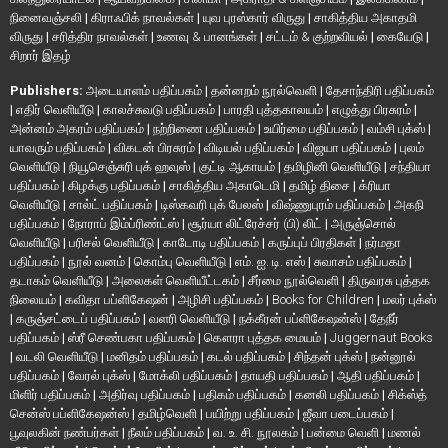
நினைவஞ்சலி
|
கிராஃபிக் நாவல்கள்
|
யுவ புரஸ்கார் விருது
|
சாகித்திய அகாதமி
விருது
|
சரித்திர நாவல்கள்
|
உணவு & பானங்கள்
|
சட்டம் & குற்றவியல்
|
கையேடு
|
சிறார் இதழ்
Publishers:
அடையாளம் பதிப்பகம்
|
தன்னறம் நூல்வெளி
|
தேசாந்திரி பதிப்பகம்
|
எதிர் வெளியீடு
|
காலச்சுவடு பதிப்பகம்
|
பாரதி புத்தகாலயம்
|
எழுத்து பிரசுரம்
|
அன்னம் அகரம் பதிப்பகம்
|
நற்றிணை பதிப்பகம்
|
உயிர்மை பதிப்பகம்
|
வம்சி புக்ஸ்
|
யாவரும் பதிப்பகம்
|
விகடன் பிரசுரம்
|
விடியல் பதிப்பகம்
|
விஜயா பதிப்பகம்
|
புலம்
வெளியீடு
|
நியூசெஞ்சுரி புக் ஹவுஸ்
|
குட்டி ஆகாயம்
|
தமிழினி வெளியீடு
|
சந்தியா
பதிப்பகம்
|
கிழக்கு பதிப்பகம்
|
சாகித்திய அகாடெமி
|
தமிழ் திசை
|
க்ரியா
வெளியீடு
|
சால்ட் பதிப்பகம்
|
டிஸ்கவரி புக் பேலஸ்
|
விஷ்ணுபுரம் பதிப்பகம்
|
அகநி
பதிப்பகம்
|
நோராப் இம்ப்ரிண்ட்ஸ்
|
சூர்யா லிட்ரேச்சர் (பி) லிட்
|
அருஞ்சொல்
வெளியீடு
|
பரிசல் வெளியீடு
|
காடோடி பதிப்பகம்
|
கருப்புப் பிரதிகள்
|
நர்மதா
பதிப்பகம்
|
நூல் வனம்
|
கொம்பு வெளியீடு
|
எம். ஐ. டி. எஸ்
|
சுவாசம் பதிப்பகம்
|
தடாகம் வெளியீடு
|
அலைகள் வெளியீட்டகம்
|
சீர்மை நூல்வெளி
|
திருவரசு புத்தக
நிலையம்
|
கவிதா பப்ளிகேஷன்
|
அழிசி பதிப்பகம்
|
Books for Children
|
மலர் புக்ஸ்
|
கருஞ்சட்டைப் பதிப்பகம்
|
வளரி வெளியீடு
|
நக்கீரன் பப்ளிகேஷன்ஸ்
|
தேநீர்
பதிப்பகம்
|
ஸ்ரீ செண்பகா பதிப்பகம்
|
கௌரா புத்தக மையம்
|
Juggernaut Books
|
வடலி வெளியீடு
|
மனிதம் பதிப்பகம்
|
கடல் பதிப்பகம்
|
சிந்தன் புக்ஸ்
|
நன்னூல்
பதிப்பகம்
|
வேரல் புக்ஸ்
|
மோக்லி பதிப்பகம்
|
தாயதி பதிப்பகம்
|
ஆதி பதிப்பகம்
|
மிளிர் பதிப்பகம்
|
அதிர்வு பதிப்பகம்
|
பதிகம் பதிப்பகம்
|
கனலி பதிப்பகம்
|
சிக்ஸ்த்
சென்ஸ் பப்ளிகேஷன்ஸ்
|
தமிழ்வெளி
|
பயிற்று பதிப்பகம்
|
ஜீவா படைப்பகம்
|
பூவுலகின் நண்பர்கள்
|
நீலம் பதிப்பகம்
|
வ. உ. சி. நூலகம்
|
பன்மை வெளி
|
மணல்