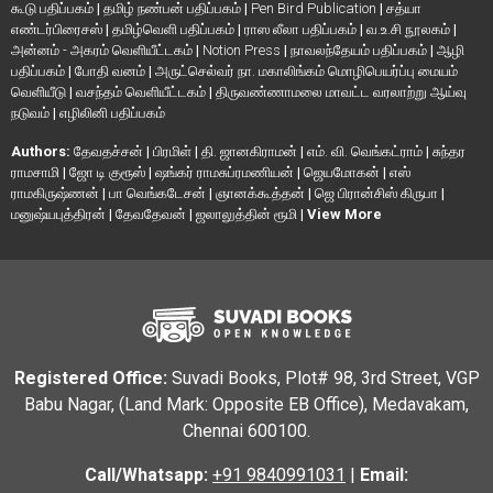
கூடு பதிப்பகம்
|
தமிழ் நண்பன் பதிப்பகம்
|
Pen Bird Publication
|
சத்யா
எண்டர்பிரைசஸ்
|
தமிழ்வெளி பதிப்பகம்
|
ராஸ லீலா பதிப்பகம்
|
வ.உ.சி நூலகம்
|
அன்னம் - அகரம் வெளியீட்டகம்
|
Notion Press
|
நாவலந்தேயம் பதிப்பகம்
|
ஆழி
பதிப்பகம்
|
போதி வனம்
|
அருட்செல்வர் நா. மகாலிங்கம் மொழிபெயர்ப்பு மையம்
வெளியீடு
|
வசந்தம் வெளியீட்டகம்
|
திருவண்ணாமலை மாவட்ட வரலாற்று ஆய்வு
நடுவம்
|
எழிலினி பதிப்பகம்
Authors:
தேவதச்சன்
|
பிரமிள்
|
தி. ஜானகிராமன்
|
எம். வி. வெங்கட்ராம்
|
சுந்தர
ராமசாமி
|
ஜோ டி குரூஸ்
|
ஷங்கர் ராமசுப்ரமணியன்
|
ஜெயமோகன்
|
எஸ்
ராமகிருஷ்ணன்
|
பா வெங்கடேசன்
|
ஞானக்கூத்தன்
|
ஜெ பிரான்சிஸ் கிருபா
|
மனுஷ்யபுத்திரன்
|
தேவதேவன்
|
ஜலாலுத்தின் ரூமி
|
View More
Registered Office:
Suvadi Books, Plot# 98, 3rd Street, VGP
Babu Nagar, (Land Mark: Opposite EB Office), Medavakam,
Chennai 600100.
Call/Whatsapp:
+91 9840991031
|
Email: