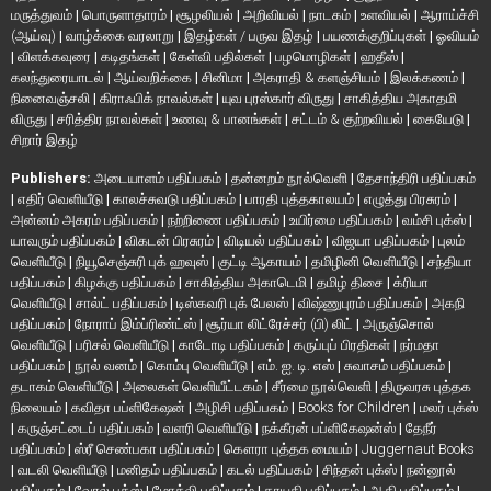
மருத்துவம்
|
பொருளாதாரம்
|
சூழலியல்
|
அறிவியல்
|
நாடகம்
|
உளவியல்
|
ஆராய்ச்சி
(ஆய்வு)
|
வாழ்க்கை வரலாறு
|
இதழ்கள் / பருவ இதழ்
|
பயணக்குறிப்புகள்
|
ஓவியம்
|
விளக்கவுரை
|
கடிதங்கள்
|
கேள்வி பதில்கள்
|
பழமொழிகள்
|
ஹதீஸ்
|
கலந்துரையாடல்
|
ஆய்வறிக்கை
|
சினிமா
|
அகராதி & களஞ்சியம்
|
இலக்கணம்
|
நினைவஞ்சலி
|
கிராஃபிக் நாவல்கள்
|
யுவ புரஸ்கார் விருது
|
சாகித்திய அகாதமி
விருது
|
சரித்திர நாவல்கள்
|
உணவு & பானங்கள்
|
சட்டம் & குற்றவியல்
|
கையேடு
|
சிறார் இதழ்
Publishers:
அடையாளம் பதிப்பகம்
|
தன்னறம் நூல்வெளி
|
தேசாந்திரி பதிப்பகம்
|
எதிர் வெளியீடு
|
காலச்சுவடு பதிப்பகம்
|
பாரதி புத்தகாலயம்
|
எழுத்து பிரசுரம்
|
அன்னம் அகரம் பதிப்பகம்
|
நற்றிணை பதிப்பகம்
|
உயிர்மை பதிப்பகம்
|
வம்சி புக்ஸ்
|
யாவரும் பதிப்பகம்
|
விகடன் பிரசுரம்
|
விடியல் பதிப்பகம்
|
விஜயா பதிப்பகம்
|
புலம்
வெளியீடு
|
நியூசெஞ்சுரி புக் ஹவுஸ்
|
குட்டி ஆகாயம்
|
தமிழினி வெளியீடு
|
சந்தியா
பதிப்பகம்
|
கிழக்கு பதிப்பகம்
|
சாகித்திய அகாடெமி
|
தமிழ் திசை
|
க்ரியா
வெளியீடு
|
சால்ட் பதிப்பகம்
|
டிஸ்கவரி புக் பேலஸ்
|
விஷ்ணுபுரம் பதிப்பகம்
|
அகநி
பதிப்பகம்
|
நோராப் இம்ப்ரிண்ட்ஸ்
|
சூர்யா லிட்ரேச்சர் (பி) லிட்
|
அருஞ்சொல்
வெளியீடு
|
பரிசல் வெளியீடு
|
காடோடி பதிப்பகம்
|
கருப்புப் பிரதிகள்
|
நர்மதா
பதிப்பகம்
|
நூல் வனம்
|
கொம்பு வெளியீடு
|
எம். ஐ. டி. எஸ்
|
சுவாசம் பதிப்பகம்
|
தடாகம் வெளியீடு
|
அலைகள் வெளியீட்டகம்
|
சீர்மை நூல்வெளி
|
திருவரசு புத்தக
நிலையம்
|
கவிதா பப்ளிகேஷன்
|
அழிசி பதிப்பகம்
|
Books for Children
|
மலர் புக்ஸ்
|
கருஞ்சட்டைப் பதிப்பகம்
|
வளரி வெளியீடு
|
நக்கீரன் பப்ளிகேஷன்ஸ்
|
தேநீர்
பதிப்பகம்
|
ஸ்ரீ செண்பகா பதிப்பகம்
|
கௌரா புத்தக மையம்
|
Juggernaut Books
|
வடலி வெளியீடு
|
மனிதம் பதிப்பகம்
|
கடல் பதிப்பகம்
|
சிந்தன் புக்ஸ்
|
நன்னூல்
பதிப்பகம்
|
வேரல் புக்ஸ்
|
மோக்லி பதிப்பகம்
|
தாயதி பதிப்பகம்
|
ஆதி பதிப்பகம்
|