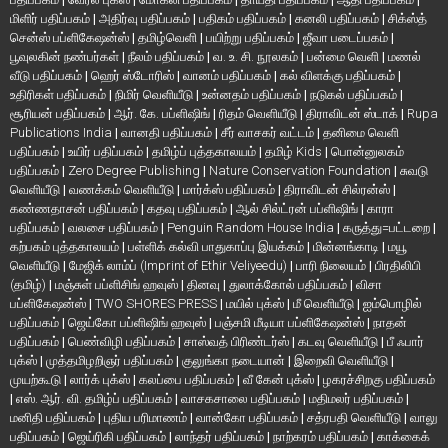
மிளிர் பதிப்பகம்
|
அதிர்வு பதிப்பகம்
|
பதிகம் பதிப்பகம்
|
கனலி பதிப்பகம்
|
சிக்ஸ்த்
சென்ஸ் பப்ளிகேஷன்ஸ்
|
தமிழ்வெளி
|
பயிற்று பதிப்பகம்
|
ஜீவா படைப்பகம்
|
பூவுலகின் நண்பர்கள்
|
நீலம் பதிப்பகம்
|
வ. உ. சி. நூலகம்
|
பன்மை வெளி
|
மணல்
வீடு பதிப்பகம்
|
ஹெர் ஸ்டோரிஸ்
|
வானம் பதிப்பகம்
|
கல் விளக்கு பதிப்பகம்
|
உதிரிகள் பதிப்பகம்
|
நிமிர் வெளியீடு
|
உன்னதம் பதிப்பகம்
|
நடுகல் பதிப்பகம்
|
சூரியன் பதிப்பகம்
|
ஆர். கே. பப்ளிஷிங்
|
ரிதம் வெளியீடு
|
திராவிடன் ஸ்டாக்
|
Rupa
Publications India
|
வானதி பதிப்பகம்
|
சீர் வாசகர் வட்டம்
|
தனிமை வெளி
பதிப்பகம்
|
உயிர் பதிப்பகம்
|
தமிழ்ப் புத்தகாலயம்
|
தமிழ் Kids
|
பொன்னுலகம்
பதிப்பகம்
|
Zero Degree Publishing
|
Nature Conservation Foundation
|
சுவடு
வெளியீடு
|
வணக்கம் வெளியீடு
|
மார்க்ஸ் பதிப்பகம்
|
திராவிடன் சில்ரன்ஸ்
|
கண்ணதாசன் பதிப்பகம்
|
கதவு பதிப்பகம்
|
ஆல் சில்ட்ரன் பப்ளிஷிங்
|
காரா
பதிப்பகம்
|
வலசை பதிப்பகம்
|
Penguin Random House India
|
கருத்து=பட்டறை
|
கற்பகம் புத்தகாலயம்
|
பள்ளிக் கல்வி பாதுகாப்பு இயக்கம்
|
மின்னங்காடி
|
மயூ
வெளியீடு
|
மேஜிக் லாம்ப் (Imprint of Ethir Veliyeedu)
|
பாரி நிலையம்
|
பிரதிலிபி
(தமிழ்)
|
மஞ்சுள் பப்ளிசிங் ஹவுஸ்
|
தினவு
|
துலாக்கோல் பதிப்பகம்
|
விசா
பப்ளிகேஷன்ஸ்
|
TWO SHORES PRESS
|
மயில் புக்ஸ்
|
மீ வெளியீடு
|
ஐம்பொழில்
பதிப்பகம்
|
ஜெய்கோ பப்ளிஷிங் ஹவுஸ்
|
பஞ்சமி மீடியா பப்ளிகேஷன்ஸ்
|
நாதன்
பதிப்பகம்
|
பெண்விழி பதிப்பகம்
|
சாஸ்வத் பிரிண்டர்ஸ்
|
கடவு வெளியீடு
|
பீ ஃபார்
புக்ஸ்
|
முத்தமிழறிஞர் பதிப்பகம்
|
குலுங்கா நடையான்
|
இறைவி வெளியீடு
|
முயற்கூடு
|
லார்க் புக்ஸ்
|
கலப்பை பதிப்பகம்
|
வீ கேன் புக்ஸ்
|
ழகரச்சிறகு பதிப்பகம்
|
எஸ். ஆர். வி. தமிழ்ப் பதிப்பகம்
|
வாசகசாலை பதிப்பகம்
|
மதிமலர் பதிப்பகம்
|
மனிதி பதிப்பகம்
|
புதிய பரிமாணம்
|
வான்கோ பதிப்பகம்
|
சத்ரபதி வெளியீடு
|
வாலு
பதிப்பகம்
|
ஜெய்ரிகி பதிப்பகம்
|
லாந்தர் பதிப்பகம்
|
நாற்கரம் பதிப்பகம்
|
காக்கைக்