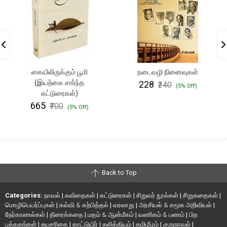
கையிலிருக்கும் பூமி
நடைவழி நினைவுகள்
(இயற்கை சார்ந்த
₹228
₹240
(5% Off)
கட்டுரைகள்)
₹665
₹700
(5% Off)
Back to Top
Categories:
நாவல்
|
கவிதைகள்
|
கட்டுரைகள்
|
சிறுவர் நூல்கள்
|
சிறுகதைகள்
|
மொழிபெயர்ப்புகள்
|
கல்வி & கற்பித்தல்
|
வரலாறு
|
அரசியல் & சமூக அறிவியல்
|
நேர்காணல்கள்
|
திரைக்கதை
|
மதம் & ஆன்மீகம்
|
வணிகம் & பணம்
|
பிற
புத்தகங்கள்
|
சுயசரிதை
|
காட்டுயிர்
|
தலித்தியம்
|
தமிழீழம்
|
குறுநாவல்
|