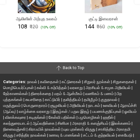
ஆலிஸின் அற்புத உலகம்
குட்டி இளவரசன்
₹108
₹144
₹120
₹160
(10% Off)
(10% Off)
Back to Top
Categories:
நாவல்
|
கவிதைகள்
|
கட்டுரைகள்
|
சிறுவர் நூல்கள்
|
சிறுகதைகள்
|
மொழிபெயர்ப்புகள்
|
கல்வி & கற்பித்தல்
|
வரலாறு
|
அரசியல் & சமூக அறிவியல்
|
நேர்காணல்கள்
|
திரைக்கதை
|
மதம் & ஆன்மீகம்
|
வணிகம் & பணம்
|
பிற
புத்தகங்கள்
|
சுயசரிதை
|
காட்டுயிர்
|
தலித்தியம்
|
தமிழீழம்
|
குறுநாவல்
|
மருத்துவம்
|
பொருளாதாரம்
|
சூழலியல்
|
அறிவியல்
|
நாடகம்
|
உளவியல்
|
ஆராய்ச்சி
(ஆய்வு)
|
வாழ்க்கை வரலாறு
|
இதழ்கள் / பருவ இதழ்
|
பயணக்குறிப்புகள்
|
ஓவியம்
|
விளக்கவுரை
|
கடிதங்கள்
|
கேள்வி பதில்கள்
|
பழமொழிகள்
|
ஹதீஸ்
|
கலந்துரையாடல்
|
ஆய்வறிக்கை
|
சினிமா
|
அகராதி & களஞ்சியம்
|
இலக்கணம்
|
நினைவஞ்சலி
|
கிராஃபிக் நாவல்கள்
|
யுவ புரஸ்கார் விருது
|
சாகித்திய அகாதமி
விருது
|
சரித்திர நாவல்கள்
|
உணவு & பானங்கள்
|
சட்டம் & குற்றவியல்
|
கையேடு
|