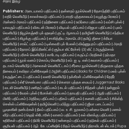
சிறார் இதழ்
Publishers:
அடையாளம் பதிப்பகம்
|
தன்னறம் நூல்வெளி
|
தேசாந்திரி பதிப்பகம்
|
எதிர் வெளியீடு
|
காலச்சுவடு பதிப்பகம்
|
பாரதி புத்தகாலயம்
|
எழுத்து பிரசுரம்
|
அன்னம் அகரம் பதிப்பகம்
|
நற்றிணை பதிப்பகம்
|
உயிர்மை பதிப்பகம்
|
வம்சி புக்ஸ்
|
யாவரும் பதிப்பகம்
|
விகடன் பிரசுரம்
|
விடியல் பதிப்பகம்
|
விஜயா பதிப்பகம்
|
புலம்
வெளியீடு
|
நியூசெஞ்சுரி புக் ஹவுஸ்
|
குட்டி ஆகாயம்
|
தமிழினி வெளியீடு
|
சந்தியா
பதிப்பகம்
|
கிழக்கு பதிப்பகம்
|
சாகித்திய அகாடெமி
|
தமிழ் திசை
|
க்ரியா
வெளியீடு
|
சால்ட் பதிப்பகம்
|
டிஸ்கவரி புக் பேலஸ்
|
விஷ்ணுபுரம் பதிப்பகம்
|
அகநி
பதிப்பகம்
|
நோராப் இம்ப்ரிண்ட்ஸ்
|
சூர்யா லிட்ரேச்சர் (பி) லிட்
|
அருஞ்சொல்
வெளியீடு
|
பரிசல் வெளியீடு
|
காடோடி பதிப்பகம்
|
கருப்புப் பிரதிகள்
|
நர்மதா
பதிப்பகம்
|
நூல் வனம்
|
கொம்பு வெளியீடு
|
எம். ஐ. டி. எஸ்
|
சுவாசம் பதிப்பகம்
|
தடாகம் வெளியீடு
|
அலைகள் வெளியீட்டகம்
|
சீர்மை நூல்வெளி
|
திருவரசு புத்தக
நிலையம்
|
கவிதா பப்ளிகேஷன்
|
அழிசி பதிப்பகம்
|
Books for Children
|
மலர் புக்ஸ்
|
கருஞ்சட்டைப் பதிப்பகம்
|
வளரி வெளியீடு
|
நக்கீரன் பப்ளிகேஷன்ஸ்
|
தேநீர்
பதிப்பகம்
|
ஸ்ரீ செண்பகா பதிப்பகம்
|
கௌரா புத்தக மையம்
|
Juggernaut Books
|
வடலி வெளியீடு
|
மனிதம் பதிப்பகம்
|
கடல் பதிப்பகம்
|
சிந்தன் புக்ஸ்
|
நன்னூல்
பதிப்பகம்
|
வேரல் புக்ஸ்
|
மோக்லி பதிப்பகம்
|
தாயதி பதிப்பகம்
|
ஆதி பதிப்பகம்
|
மிளிர் பதிப்பகம்
|
அதிர்வு பதிப்பகம்
|
பதிகம் பதிப்பகம்
|
கனலி பதிப்பகம்
|
சிக்ஸ்த்
சென்ஸ் பப்ளிகேஷன்ஸ்
|
தமிழ்வெளி
|
பயிற்று பதிப்பகம்
|
ஜீவா படைப்பகம்
|
பூவுலகின் நண்பர்கள்
|
நீலம் பதிப்பகம்
|
வ. உ. சி. நூலகம்
|
பன்மை வெளி
|
மணல்
வீடு பதிப்பகம்
|
ஹெர் ஸ்டோரிஸ்
|
வானம் பதிப்பகம்
|
கல் விளக்கு பதிப்பகம்
|
உதிரிகள் பதிப்பகம்
|
நிமிர் வெளியீடு
|
உன்னதம் பதிப்பகம்
|
நடுகல் பதிப்பகம்
|
சூரியன் பதிப்பகம்
|
ஆர். கே. பப்ளிஷிங்
|
ரிதம் வெளியீடு
|
திராவிடன் ஸ்டாக்
|
Rupa