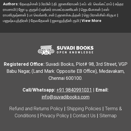
Authors:
தேவதச்சன்
|
பிரமிள்
|
தி. ஜானகிராமன்
|
எம். வி. வெங்கட்ராம்
|
சுந்தர
ராமசாமி
|
ஜோ டி குரூஸ்
|
ஷங்கர் ராமசுப்ரமணியன்
|
ஜெயமோகன்
|
எஸ்
ராமகிருஷ்ணன்
|
பா வெங்கடேசன்
|
ஞானக்கூத்தன்
|
ஜெ பிரான்சிஸ் கிருபா
|
மனுஷ்யபுத்திரன்
|
தேவதேவன்
|
ஜலாலுத்தின் ரூமி
|
View More
Registered Office:
Suvadi Books, Plot# 98, 3rd Street, VGP
Babu Nagar, (Land Mark: Opposite EB Office), Medavakam,
Chennai 600100.
Call/Whatsapp:
+91 9840991031
|
Email:
info@suvadibooks.com
Refund and Returns Policy
|
Shipping Policies
|
Terms &
Conditions
|
Privacy Policy
|
Contact Us
|
Sitemap