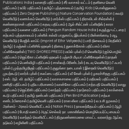
Publications India
|
வானதி பதிப்பகம்
|
சீர் வாசகர் வட்டம்
|
தனிமை வெளி
பதிப்பகம்
|
உயிர் பதிப்பகம்
|
தமிழ்ப் புத்தகாலயம்
|
தமிழ் Kids
|
பொன்னுலகம்
பதிப்பகம்
|
Zero Degree Publishing
|
Nature Conservation Foundation
|
சுவடு
வெளியீடு
|
வணக்கம் வெளியீடு
|
மார்க்ஸ் பதிப்பகம்
|
திராவிடன் சில்ரன்ஸ்
|
கண்ணதாசன் பதிப்பகம்
|
கதவு பதிப்பகம்
|
ஆல் சில்ட்ரன் பப்ளிஷிங்
|
காரா
பதிப்பகம்
|
வலசை பதிப்பகம்
|
Penguin Random House India
|
கருத்து=பட்டறை
|
கற்பகம் புத்தகாலயம்
|
பள்ளிக் கல்வி பாதுகாப்பு இயக்கம்
|
மின்னங்காடி
|
மயூ
வெளியீடு
|
மேஜிக் லாம்ப் (Imprint of Ethir Veliyeedu)
|
பாரி நிலையம்
|
பிரதிலிபி
(தமிழ்)
|
மஞ்சுள் பப்ளிசிங் ஹவுஸ்
|
தினவு
|
துலாக்கோல் பதிப்பகம்
|
விசா
பப்ளிகேஷன்ஸ்
|
TWO SHORES PRESS
|
மயில் புக்ஸ்
|
மீ வெளியீடு
|
ஐம்பொழில்
பதிப்பகம்
|
ஜெய்கோ பப்ளிஷிங் ஹவுஸ்
|
பஞ்சமி மீடியா பப்ளிகேஷன்ஸ்
|
நாதன்
பதிப்பகம்
|
பெண்விழி பதிப்பகம்
|
சாஸ்வத் பிரிண்டர்ஸ்
|
கடவு வெளியீடு
|
பீ ஃபார்
புக்ஸ்
|
முத்தமிழறிஞர் பதிப்பகம்
|
குலுங்கா நடையான்
|
இறைவி வெளியீடு
|
முயற்கூடு
|
லார்க் புக்ஸ்
|
கலப்பை பதிப்பகம்
|
வீ கேன் புக்ஸ்
|
ழகரச்சிறகு பதிப்பகம்
|
எஸ். ஆர். வி. தமிழ்ப் பதிப்பகம்
|
வாசகசாலை பதிப்பகம்
|
மதிமலர் பதிப்பகம்
|
மனிதி பதிப்பகம்
|
புதிய பரிமாணம்
|
வான்கோ பதிப்பகம்
|
சத்ரபதி வெளியீடு
|
வாலு
பதிப்பகம்
|
ஜெய்ரிகி பதிப்பகம்
|
லாந்தர் பதிப்பகம்
|
நாற்கரம் பதிப்பகம்
|
காக்கைக்
கூடு பதிப்பகம்
|
தமிழ் நண்பன் பதிப்பகம்
|
Pen Bird Publication
|
சத்யா
எண்டர்பிரைசஸ்
|
தமிழ்வெளி பதிப்பகம்
|
ராஸ லீலா பதிப்பகம்
|
வ.உ.சி நூலகம்
|
அன்னம் - அகரம் வெளியீட்டகம்
|
Notion Press
|
நாவலந்தேயம் பதிப்பகம்
|
ஆழி
பதிப்பகம்
|
போதி வனம்
|
அருட்செல்வர் நா. மகாலிங்கம் மொழிபெயர்ப்பு மையம்
வெளியீடு
|
வசந்தம் வெளியீட்டகம்
|
திருவண்ணாமலை மாவட்ட வரலாற்று ஆய்வு
நடுவம்
|
எழிலினி பதிப்பகம்