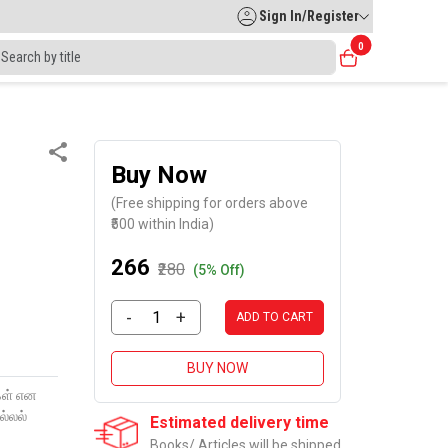
Sign In/Register
0
Buy Now
(Free shipping for orders above
₹500 within India)
₹266
₹280
(5% Off)
-
+
ADD TO CART
BUY NOW
ிகள் என
்லல்
Estimated delivery time
Books/ Articles will be shipped