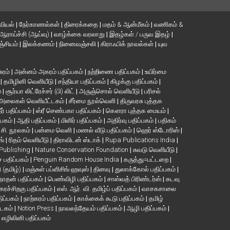
வியல்
|
நேர்காணல்கள்
|
திரைக்கதை
|
மதம் & ஆன்மீகம்
|
வணிகம் &
ஆராய்ச்சி (ஆய்வு)
|
வாழ்க்கை வரலாறு
|
இதழ்கள் / பருவ இதழ்
|
்சியம்
|
இலக்கணம்
|
நினைவஞ்சலி
|
கிராஃபிக் நாவல்கள்
|
யுவ
சுரம்
|
அன்னம் அகரம் பதிப்பகம்
|
நற்றிணை பதிப்பகம்
|
உயிர்மை
்
|
தமிழினி வெளியீடு
|
சந்தியா பதிப்பகம்
|
கிழக்கு பதிப்பகம்
|
்
|
சூர்யா லிட்ரேச்சர் (பி) லிட்
|
அருஞ்சொல் வெளியீடு
|
பரிசல்
அலைகள் வெளியீட்டகம்
|
சீர்மை நூல்வெளி
|
திருவரசு புத்தக
ீர் பதிப்பகம்
|
ஸ்ரீ செண்பகா பதிப்பகம்
|
கௌரா புத்தக மையம்
|
்பகம்
|
ஆதி பதிப்பகம்
|
மிளிர் பதிப்பகம்
|
அதிர்வு பதிப்பகம்
|
பதிகம்
. சி. நூலகம்
|
பன்மை வெளி
|
மணல் வீடு பதிப்பகம்
|
ஹெர் ஸ்டோரிஸ்
|
ங்
|
ரிதம் வெளியீடு
|
திராவிடன் ஸ்டாக்
|
Rupa Publications India
|
 Publishing
|
Nature Conservation Foundation
|
சுவடு வெளியீடு
|
பதிப்பகம்
|
Penguin Random House India
|
கருத்து=பட்டறை
|
ி (தமிழ்)
|
மஞ்சுள் பப்ளிசிங் ஹவுஸ்
|
தினவு
|
துலாக்கோல் பதிப்பகம்
|
நாதன் பதிப்பகம்
|
பெண்விழி பதிப்பகம்
|
சாஸ்வத் பிரிண்டர்ஸ்
|
கடவு
கரச்சிறகு பதிப்பகம்
|
எஸ். ஆர். வி. தமிழ்ப் பதிப்பகம்
|
வாசகசாலை
திப்பகம்
|
நாற்கரம் பதிப்பகம்
|
காக்கைக் கூடு பதிப்பகம்
|
தமிழ்
்டகம்
|
Notion Press
|
நாவலந்தேயம் பதிப்பகம்
|
ஆழி பதிப்பகம்
|
|
எழிலினி பதிப்பகம்