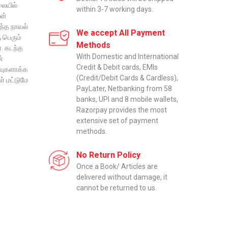
லையில்
within 3-7 working days.
ன்
ந்த நாவல்
We accept All Payment
 பெரும்
Methods
். கடந்த
With Domestic and International
்
Credit & Debit cards, EMIs
ிவுகளாக்க
(Credit/Debit Cards & Cardless),
் மட்டுமே
PayLater, Netbanking from 58
banks, UPI and 8 mobile wallets,
Razorpay provides the most
extensive set of payment
methods.
No Return Policy
Once a Book/ Articles are
delivered without damage, it
cannot be returned to us.