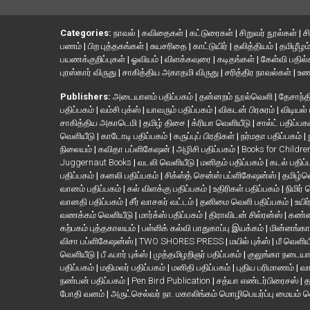
Categories:
நாவல்
|
கவிதைகள்
|
கட்டுரைகள்
|
சிறுவர் நூல்கள்
|
ச
பணம்
|
பிற புத்தகங்கள்
|
சுயசரிதை
|
காட்டுயிர்
|
தலித்தியம்
|
தமிழீழம
பயணக்குறிப்புகள்
|
ஓவியம்
|
விளக்கவுரை
|
கடிதங்கள்
|
கேள்வி பதில
புரஸ்கார் விருது
|
சாகித்திய அகாதமி விருது
|
சரித்திர நாவல்கள்
|
உண
Publishers:
அடையாளம் பதிப்பகம்
|
தன்னறம் நூல்வெளி
|
தேசாந்தி
பதிப்பகம்
|
வம்சி புக்ஸ்
|
யாவரும் பதிப்பகம்
|
விகடன் பிரசுரம்
|
விடியல்
சாகித்திய அகாடெமி
|
தமிழ் திசை
|
க்ரியா வெளியீடு
|
சால்ட் பதிப்பக
வெளியீடு
|
காடோடி பதிப்பகம்
|
கருப்புப் பிரதிகள்
|
நர்மதா பதிப்பகம்
|
நிலையம்
|
கவிதா பப்ளிகேஷன்
|
அழிசி பதிப்பகம்
|
Books for Childr
Juggernaut Books
|
வடலி வெளியீடு
|
மனிதம் பதிப்பகம்
|
கடல் பதிப்
பதிப்பகம்
|
கனலி பதிப்பகம்
|
சிக்ஸ்த் சென்ஸ் பப்ளிகேஷன்ஸ்
|
தமிழ்
வானம் பதிப்பகம்
|
கல் விளக்கு பதிப்பகம்
|
உதிரிகள் பதிப்பகம்
|
நிமிர்
வானதி பதிப்பகம்
|
சீர் வாசகர் வட்டம்
|
தனிமை வெளி பதிப்பகம்
|
உயிர
வணக்கம் வெளியீடு
|
மார்க்ஸ் பதிப்பகம்
|
திராவிடன் சில்ரன்ஸ்
|
கண்ண
கற்பகம் புத்தகாலயம்
|
பள்ளிக் கல்வி பாதுகாப்பு இயக்கம்
|
மின்னங்கா
விசா பப்ளிகேஷன்ஸ்
|
TWO SHORES PRESS
|
மயில் புக்ஸ்
|
மீ வெளிய
வெளியீடு
|
பீ ஃபார் புக்ஸ்
|
முத்தமிழறிஞர் பதிப்பகம்
|
குலுங்கா நடைய
பதிப்பகம்
|
மதிமலர் பதிப்பகம்
|
மனிதி பதிப்பகம்
|
புதிய பரிமாணம்
|
வா
நண்பன் பதிப்பகம்
|
Pen Bird Publication
|
சத்யா எண்டர்பிரைசஸ்
|
த
போதி வனம்
|
அருட்செல்வர் நா. மகாலிங்கம் மொழிபெயர்ப்பு மையம் 