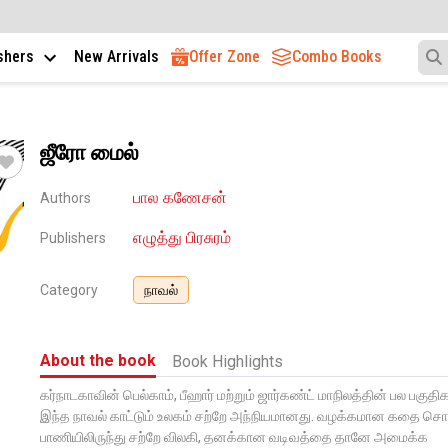
ishers
New Arrivals
Offer Zone
Combo Books
ஜீரோ மைல்
பால கணேசன்
Authors
எழுத்து பிரசுரம்
Publishers
Category
நாவல்
About the book
Book Highlights
கர்நாடகாவின் பெல்காம், பீஹார் மற்றும் ஜார்கண்ட் மாநிலத்தின் பல பகுத
இந்த நாவல் காட்டும் உலகம் சற்றே அந்நியமானது. வழக்கமான கதை சொல
பாணியிலிருந்து சற்றே விலகி, தனக்கான வடிவத்தை தானே அமைக்க