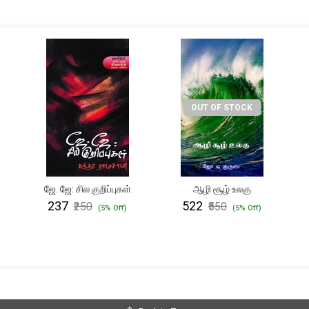
OUT OF STOCK
ஜே. ஜே: சில குறிப்புகள்
ஆழி சூழ் உலகு
₹237
₹522
₹250
₹550
(5% Off)
(5% Off)