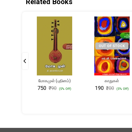
Related Books
OUT OF STOCK
வின்
மோகமுள் (புதினம்)
காதுகள்
 (மூன்றாம்
₹750
₹190
₹790
₹200
(5% Off)
(5% Off)
தி)
(5% Off)