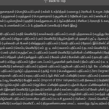
Back to Top
ிறுகதைகள்
|
மொழிபெயர்ப்புகள்
|
கல்வி & கற்பித்தல்
|
வரலாறு
|
அரசியல் & சமூக அறி
்
|
குறுநாவல்
|
மருத்துவம்
|
பொருளாதாரம்
|
சூழலியல்
|
அறிவியல்
|
நாடகம்
|
உளவியல்
|
்கள்
|
பழமொழிகள்
|
ஹதீஸ்
|
கலந்துரையாடல்
|
ஆய்வறிக்கை
|
சினிமா
|
அகராதி & களஞ
வு & பானங்கள்
|
சட்டம் & குற்றவியல்
|
கையேடு
|
சிறார் இதழ்
ரி பதிப்பகம்
|
எதிர் வெளியீடு
|
காலச்சுவடு பதிப்பகம்
|
பாரதி புத்தகாலயம்
|
எழுத்து பிர
 பதிப்பகம்
|
விஜயா பதிப்பகம்
|
புலம் வெளியீடு
|
நியூசெஞ்சுரி புக் ஹவுஸ்
|
குட்டி ஆகாயம
ம்
|
டிஸ்கவரி புக் பேலஸ்
|
விஷ்ணுபுரம் பதிப்பகம்
|
அகநி பதிப்பகம்
|
நோராப் இம்ப்ரிண்ட்ஸ
நூல் வனம்
|
கொம்பு வெளியீடு
|
எம். ஐ. டி. எஸ்
|
சுவாசம் பதிப்பகம்
|
தடாகம் வெளியீடு
|
en
|
மலர் புக்ஸ்
|
கருஞ்சட்டைப் பதிப்பகம்
|
வளரி வெளியீடு
|
நக்கீரன் பப்ளிகேஷன்ஸ்
|
தேந
பகம்
|
சிந்தன் புக்ஸ்
|
நன்னூல் பதிப்பகம்
|
வேரல் புக்ஸ்
|
மோக்லி பதிப்பகம்
|
தாயதி பதிப
வெளி
|
பயிற்று பதிப்பகம்
|
ஜீவா படைப்பகம்
|
பூவுலகின் நண்பர்கள்
|
நீலம் பதிப்பகம்
|
வ. உ
 வெளியீடு
|
உன்னதம் பதிப்பகம்
|
நடுகல் பதிப்பகம்
|
சூரியன் பதிப்பகம்
|
ஆர். கே. பப்ளிஷி
் பதிப்பகம்
|
தமிழ்ப் புத்தகாலயம்
|
தமிழ் Kids
|
பொன்னுலகம் பதிப்பகம்
|
Zero Degree
தாசன் பதிப்பகம்
|
கதவு பதிப்பகம்
|
ஆல் சில்ட்ரன் பப்ளிஷிங்
|
காரா பதிப்பகம்
|
வலசை 
டி
|
மயூ வெளியீடு
|
மேஜிக் லாம்ப் (Imprint of Ethir Veliyeedu)
|
பாரி நிலையம்
|
பிரதிலிப
ீடு
|
ஐம்பொழில் பதிப்பகம்
|
ஜெய்கோ பப்ளிஷிங் ஹவுஸ்
|
பஞ்சமி மீடியா பப்ளிகேஷன்ஸ்
|
ான்
|
இறைவி வெளியீடு
|
முயற்கூடு
|
லார்க் புக்ஸ்
|
கலப்பை பதிப்பகம்
|
வீ கேன் புக்ஸ்
|
ழ
ன்கோ பதிப்பகம்
|
சத்ரபதி வெளியீடு
|
வாலு பதிப்பகம்
|
ஜெய்ரிகி பதிப்பகம்
|
லாந்தர் ப
மிழ்வெளி பதிப்பகம்
|
ராஸ லீலா பதிப்பகம்
|
வ.உ.சி நூலகம்
|
அன்னம் - அகரம் வெளியீட
வெளியீடு
|
வசந்தம் வெளியீட்டகம்
|
திருவண்ணாமலை மாவட்ட வரலாற்று ஆய்வு நடுவம்