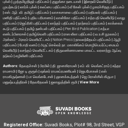
புக்ஸ்
|
முத்தமிழறிஞர் பதிப்பகம்
|
குலுங்கா நடையான்
|
இறைவி வெளியீடு
|
முயற்கூடு
|
லார்க் புக்ஸ்
|
கலப்பை பதிப்பகம்
|
வீ கேன் புக்ஸ்
|
ழகரச்சிறகு பதிப்பகம்
|
எஸ். ஆர். வி. தமிழ்ப் பதிப்பகம்
|
வாசகசாலை பதிப்பகம்
|
மதிமலர் பதிப்பகம்
|
மனிதி பதிப்பகம்
|
புதிய பரிமாணம்
|
வான்கோ பதிப்பகம்
|
சத்ரபதி வெளியீடு
|
வாலு
பதிப்பகம்
|
ஜெய்ரிகி பதிப்பகம்
|
லாந்தர் பதிப்பகம்
|
நாற்கரம் பதிப்பகம்
|
காக்கைக்
கூடு பதிப்பகம்
|
தமிழ் நண்பன் பதிப்பகம்
|
Pen Bird Publication
|
சத்யா
எண்டர்பிரைசஸ்
|
தமிழ்வெளி பதிப்பகம்
|
ராஸ லீலா பதிப்பகம்
|
வ.உ.சி நூலகம்
|
அன்னம் - அகரம் வெளியீட்டகம்
|
Notion Press
|
நாவலந்தேயம் பதிப்பகம்
|
ஆழி
பதிப்பகம்
|
போதி வனம்
|
அருட்செல்வர் நா. மகாலிங்கம் மொழிபெயர்ப்பு மையம்
வெளியீடு
|
வசந்தம் வெளியீட்டகம்
|
திருவண்ணாமலை மாவட்ட வரலாற்று ஆய்வு
நடுவம்
|
எழிலினி பதிப்பகம்
Authors:
தேவதச்சன்
|
பிரமிள்
|
தி. ஜானகிராமன்
|
எம். வி. வெங்கட்ராம்
|
சுந்தர
ராமசாமி
|
ஜோ டி குரூஸ்
|
ஷங்கர் ராமசுப்ரமணியன்
|
ஜெயமோகன்
|
எஸ்
ராமகிருஷ்ணன்
|
பா வெங்கடேசன்
|
ஞானக்கூத்தன்
|
ஜெ பிரான்சிஸ் கிருபா
|
மனுஷ்யபுத்திரன்
|
தேவதேவன்
|
ஜலாலுத்தின் ரூமி
|
View More
Registered Office:
Suvadi Books, Plot# 98, 3rd Street, VGP