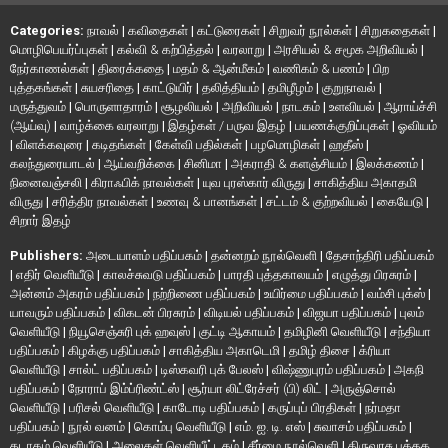
Categories:
நாவல்
|
கவிதைகள்
|
கட்டுரைகள்
|
சிறுவர் நூல்கள்
|
சிறுகதைகள்
|
மொழிபெயர்ப்புகள்
|
கல்வி & கற்பித்தல்
|
வரலாறு
|
அரசியல் & சமூக அறிவியல்
|
நேர்காணல்கள்
|
திரைக்கதை
|
மதம் & ஆன்மீகம்
|
வணிகம் & பணம்
|
பிற
புத்தகங்கள்
|
சுயசரிதை
|
காட்டுயிர்
|
தலித்தியம்
|
தமிழீழம்
|
குறுநாவல்
|
மருத்துவம்
|
பொருளாதாரம்
|
சூழலியல்
|
அறிவியல்
|
நாடகம்
|
உளவியல்
|
ஆராய்ச்சி
(ஆய்வு)
|
வாழ்க்கை வரலாறு
|
இதழ்கள் / பருவ இதழ்
|
பயணக்குறிப்புகள்
|
ஓவியம்
|
விளக்கவுரை
|
கடிதங்கள்
|
கேள்வி பதில்கள்
|
பழமொழிகள்
|
ஹதீஸ்
|
கலந்துரையாடல்
|
ஆய்வறிக்கை
|
சினிமா
|
அகராதி & களஞ்சியம்
|
இலக்கணம்
|
நினைவஞ்சலி
|
கிராஃபிக் நாவல்கள்
|
யுவ புரஸ்கார் விருது
|
சாகித்திய அகாதமி
விருது
|
சரித்திர நாவல்கள்
|
உணவு & பானங்கள்
|
சட்டம் & குற்றவியல்
|
கையேடு
|
சிறார் இதழ்
Publishers:
அடையாளம் பதிப்பகம்
|
தன்னறம் நூல்வெளி
|
தேசாந்திரி பதிப்பகம்
|
எதிர் வெளியீடு
|
காலச்சுவடு பதிப்பகம்
|
பாரதி புத்தகாலயம்
|
எழுத்து பிரசுரம்
|
அன்னம் அகரம் பதிப்பகம்
|
நற்றிணை பதிப்பகம்
|
உயிர்மை பதிப்பகம்
|
வம்சி புக்ஸ்
|
யாவரும் பதிப்பகம்
|
விகடன் பிரசுரம்
|
விடியல் பதிப்பகம்
|
விஜயா பதிப்பகம்
|
புலம்
வெளியீடு
|
நியூசெஞ்சுரி புக் ஹவுஸ்
|
குட்டி ஆகாயம்
|
தமிழினி வெளியீடு
|
சந்தியா
பதிப்பகம்
|
கிழக்கு பதிப்பகம்
|
சாகித்திய அகாடெமி
|
தமிழ் திசை
|
க்ரியா
வெளியீடு
|
சால்ட் பதிப்பகம்
|
டிஸ்கவரி புக் பேலஸ்
|
விஷ்ணுபுரம் பதிப்பகம்
|
அகநி
பதிப்பகம்
|
நோராப் இம்ப்ரிண்ட்ஸ்
|
சூர்யா லிட்ரேச்சர் (பி) லிட்
|
அருஞ்சொல்
வெளியீடு
|
பரிசல் வெளியீடு
|
காடோடி பதிப்பகம்
|
கருப்புப் பிரதிகள்
|
நர்மதா
பதிப்பகம்
|
நூல் வனம்
|
கொம்பு வெளியீடு
|
எம். ஐ. டி. எஸ்
|
சுவாசம் பதிப்பகம்
|
தடாகம் வெளியீடு
|
அலைகள் வெளியீட்டகம்
|
சீர்மை நூல்வெளி
|
திருவரசு புத்தக