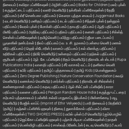
நிலையம்
|
கவிதா பப்ளிகேஷன்
|
அழிசி பதிப்பகம்
|
Books for Children
|
மலர் புக்ஸ்
|
கருஞ்சட்டைப் பதிப்பகம்
|
வளரி வெளியீடு
|
நக்கீரன் பப்ளிகேஷன்ஸ்
|
தேநீர்
பதிப்பகம்
|
ஸ்ரீ செண்பகா பதிப்பகம்
|
கௌரா புத்தக மையம்
|
Juggernaut Books
|
வடலி வெளியீடு
|
மனிதம் பதிப்பகம்
|
கடல் பதிப்பகம்
|
சிந்தன் புக்ஸ்
|
நன்னூல்
பதிப்பகம்
|
வேரல் புக்ஸ்
|
மோக்லி பதிப்பகம்
|
தாயதி பதிப்பகம்
|
ஆதி பதிப்பகம்
|
மிளிர் பதிப்பகம்
|
அதிர்வு பதிப்பகம்
|
பதிகம் பதிப்பகம்
|
கனலி பதிப்பகம்
|
சிக்ஸ்த்
சென்ஸ் பப்ளிகேஷன்ஸ்
|
தமிழ்வெளி
|
பயிற்று பதிப்பகம்
|
ஜீவா படைப்பகம்
|
பூவுலகின் நண்பர்கள்
|
நீலம் பதிப்பகம்
|
வ. உ. சி. நூலகம்
|
பன்மை வெளி
|
மணல்
வீடு பதிப்பகம்
|
ஹெர் ஸ்டோரிஸ்
|
வானம் பதிப்பகம்
|
கல் விளக்கு பதிப்பகம்
|
உதிரிகள் பதிப்பகம்
|
நிமிர் வெளியீடு
|
உன்னதம் பதிப்பகம்
|
நடுகல் பதிப்பகம்
|
சூரியன் பதிப்பகம்
|
ஆர். கே. பப்ளிஷிங்
|
ரிதம் வெளியீடு
|
திராவிடன் ஸ்டாக்
|
Rupa
Publications India
|
வானதி பதிப்பகம்
|
சீர் வாசகர் வட்டம்
|
தனிமை வெளி
பதிப்பகம்
|
உயிர் பதிப்பகம்
|
தமிழ்ப் புத்தகாலயம்
|
தமிழ் Kids
|
பொன்னுலகம்
பதிப்பகம்
|
Zero Degree Publishing
|
Nature Conservation Foundation
|
சுவடு
வெளியீடு
|
வணக்கம் வெளியீடு
|
மார்க்ஸ் பதிப்பகம்
|
திராவிடன் சில்ரன்ஸ்
|
கண்ணதாசன் பதிப்பகம்
|
கதவு பதிப்பகம்
|
ஆல் சில்ட்ரன் பப்ளிஷிங்
|
காரா
பதிப்பகம்
|
வலசை பதிப்பகம்
|
Penguin Random House India
|
கருத்து=பட்டறை
|
கற்பகம் புத்தகாலயம்
|
பள்ளிக் கல்வி பாதுகாப்பு இயக்கம்
|
மின்னங்காடி
|
மயூ
வெளியீடு
|
மேஜிக் லாம்ப் (Imprint of Ethir Veliyeedu)
|
பாரி நிலையம்
|
பிரதிலிபி
(தமிழ்)
|
மஞ்சுள் பப்ளிசிங் ஹவுஸ்
|
தினவு
|
துலாக்கோல் பதிப்பகம்
|
விசா
பப்ளிகேஷன்ஸ்
|
TWO SHORES PRESS
|
மயில் புக்ஸ்
|
மீ வெளியீடு
|
ஐம்பொழில்
பதிப்பகம்
|
ஜெய்கோ பப்ளிஷிங் ஹவுஸ்
|
பஞ்சமி மீடியா பப்ளிகேஷன்ஸ்
|
நாதன்
பதிப்பகம்
|
பெண்விழி பதிப்பகம்
|
சாஸ்வத் பிரிண்டர்ஸ்
|
கடவு வெளியீடு
|
பீ ஃபார்