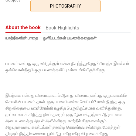
Subject
PHOTOGRAPHY
About the book
Book Highlights
யாத்ரீகனின் பாதை – ஒளிப்படங்கள் பயணக்கதைகள்
பயணம் என்பது ஒரு உயிருக்குள் என்ன நிகழ்த்துகிறது? பிரபஞ்ச இயக்கம்
ஒவ்வொன்றிலும் ஒரு பயணத்தவிப்பு உள்ளடங்கியிருக்கிறது.
இயற்கை என்பது விளைவுகளால் ஆனது. விளைவு என்பது ஒருவகையில்
செயலின் பயணம் தான். ஒரு பயணம் என்ன செய்யும்? மண் திறந்த ஒரு
சிறுவிதையை வான்நோக்கி எழுகிற பெருவிருட்சமாக வளர்த்துகிறது.
முட்டையைக் கிழித்து நிலம் தவழும் ஒரு ஆமைக்குஞ்சை ஆழ்கடலை
அடைய வைத்து ஆயுள் அளிக்கிறது. காற்றில் சிறகசைக்கும்
சிறுபறவையை கண்டங்கள் தாண்டி கொண்டுசெல்கிறது. மேகத்துள்
திரளும் நீர்த்திவலையை பூமி மீது மகிழமகிழ விழ வைக்கிறது.