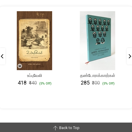
உப்புவேலி
தண்டோராக்காரர்கள்
₹418
₹285
₹440
₹300
(5% Off)
(5% Off)
Back to Top