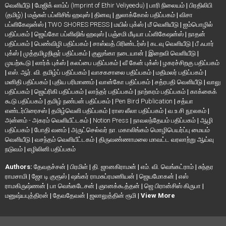
வெளியீடு
|
மேஜிக் லாம்ப் (Imprint of Ethir Veliyeedu)
|
பாரி நிலையம்
|
பிரதிலிபி
(தமிழ்)
|
மஞ்சுள் பப்ளிசிங் ஹவுஸ்
|
தினவு
|
துலாக்கோல் பதிப்பகம்
|
விசா
பப்ளிகேஷன்ஸ்
|
TWO SHORES PRESS
|
மயில் புக்ஸ்
|
மீ வெளியீடு
|
ஐம்பொழில்
பதிப்பகம்
|
ஜெய்கோ பப்ளிஷிங் ஹவுஸ்
|
பஞ்சமி மீடியா பப்ளிகேஷன்ஸ்
|
நாதன்
பதிப்பகம்
|
பெண்விழி பதிப்பகம்
|
சாஸ்வத் பிரிண்டர்ஸ்
|
கடவு வெளியீடு
|
பீ ஃபார்
புக்ஸ்
|
முத்தமிழறிஞர் பதிப்பகம்
|
குலுங்கா நடையான்
|
இறைவி வெளியீடு
|
முயற்கூடு
|
லார்க் புக்ஸ்
|
கலப்பை பதிப்பகம்
|
வீ கேன் புக்ஸ்
|
ழகரச்சிறகு பதிப்பகம்
|
எஸ். ஆர். வி. தமிழ்ப் பதிப்பகம்
|
வாசகசாலை பதிப்பகம்
|
மதிமலர் பதிப்பகம்
|
மனிதி பதிப்பகம்
|
புதிய பரிமாணம்
|
வான்கோ பதிப்பகம்
|
சத்ரபதி வெளியீடு
|
வாலு
பதிப்பகம்
|
ஜெய்ரிகி பதிப்பகம்
|
லாந்தர் பதிப்பகம்
|
நாற்கரம் பதிப்பகம்
|
காக்கைக்
கூடு பதிப்பகம்
|
தமிழ் நண்பன் பதிப்பகம்
|
Pen Bird Publication
|
சத்யா
எண்டர்பிரைசஸ்
|
தமிழ்வெளி பதிப்பகம்
|
ராஸ லீலா பதிப்பகம்
|
வ.உ.சி நூலகம்
|
அன்னம் - அகரம் வெளியீட்டகம்
|
Notion Press
|
நாவலந்தேயம் பதிப்பகம்
|
ஆழி
பதிப்பகம்
|
போதி வனம்
|
அருட்செல்வர் நா. மகாலிங்கம் மொழிபெயர்ப்பு மையம்
வெளியீடு
|
வசந்தம் வெளியீட்டகம்
|
திருவண்ணாமலை மாவட்ட வரலாற்று ஆய்வு
நடுவம்
|
எழிலினி பதிப்பகம்
Authors:
தேவதச்சன்
|
பிரமிள்
|
தி. ஜானகிராமன்
|
எம். வி. வெங்கட்ராம்
|
சுந்தர
ராமசாமி
|
ஜோ டி குரூஸ்
|
ஷங்கர் ராமசுப்ரமணியன்
|
ஜெயமோகன்
|
எஸ்
ராமகிருஷ்ணன்
|
பா வெங்கடேசன்
|
ஞானக்கூத்தன்
|
ஜெ பிரான்சிஸ் கிருபா
|
மனுஷ்யபுத்திரன்
|
தேவதேவன்
|
ஜலாலுத்தின் ரூமி
|
View More