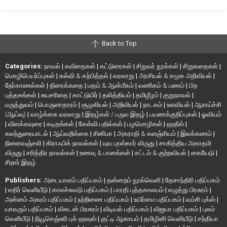
Back to Top
Categories:
நாவல்
|
கவிதைகள்
|
கட்டுரைகள்
|
சிறுவர் நூல்கள்
|
சிறுகதைகள்
|
மொழிபெயர்ப்புகள்
|
கல்வி & கற்பித்தல்
|
வரலாறு
|
அரசியல் & சமூக அறிவியல்
|
நேர்காணல்கள்
|
திரைக்கதை
|
மதம் & ஆன்மீகம்
|
வணிகம் & பணம்
|
பிற
புத்தகங்கள்
|
சுயசரிதை
|
காட்டுயிர்
|
தலித்தியம்
|
தமிழீழம்
|
குறுநாவல்
|
மருத்துவம்
|
பொருளாதாரம்
|
சூழலியல்
|
அறிவியல்
|
நாடகம்
|
உளவியல்
|
ஆராய்ச்சி
(ஆய்வு)
|
வாழ்க்கை வரலாறு
|
இதழ்கள் / பருவ இதழ்
|
பயணக்குறிப்புகள்
|
ஓவியம்
|
விளக்கவுரை
|
கடிதங்கள்
|
கேள்வி பதில்கள்
|
பழமொழிகள்
|
ஹதீஸ்
|
கலந்துரையாடல்
|
ஆய்வறிக்கை
|
சினிமா
|
அகராதி & களஞ்சியம்
|
இலக்கணம்
|
நினைவஞ்சலி
|
கிராஃபிக் நாவல்கள்
|
யுவ புரஸ்கார் விருது
|
சாகித்திய அகாதமி
விருது
|
சரித்திர நாவல்கள்
|
உணவு & பானங்கள்
|
சட்டம் & குற்றவியல்
|
கையேடு
|
சிறார் இதழ்
Publishers:
அடையாளம் பதிப்பகம்
|
தன்னறம் நூல்வெளி
|
தேசாந்திரி பதிப்பகம்
|
எதிர் வெளியீடு
|
காலச்சுவடு பதிப்பகம்
|
பாரதி புத்தகாலயம்
|
எழுத்து பிரசுரம்
|
அன்னம் அகரம் பதிப்பகம்
|
நற்றிணை பதிப்பகம்
|
உயிர்மை பதிப்பகம்
|
வம்சி புக்ஸ்
|
யாவரும் பதிப்பகம்
|
விகடன் பிரசுரம்
|
விடியல் பதிப்பகம்
|
விஜயா பதிப்பகம்
|
புலம்
வெளியீடு
|
நியூசெஞ்சுரி புக் ஹவுஸ்
|
குட்டி ஆகாயம்
|
தமிழினி வெளியீடு
|
சந்தியா