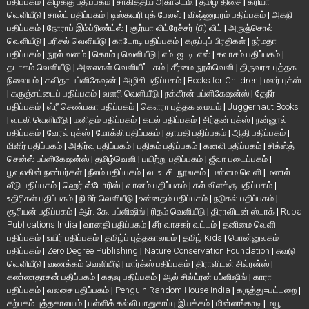
பதிப்பகம்
|
கிழக்கு பதிப்பகம்
|
சாகித்திய அகாடெமி
|
தமிழ் திசை
|
க்ரியா
வெளியீடு
|
சால்ட் பதிப்பகம்
|
டிஸ்கவரி புக் பேலஸ்
|
விஷ்ணுபுரம் பதிப்பகம்
|
அகநி
பதிப்பகம்
|
நோராப் இம்ப்ரிண்ட்ஸ்
|
சூர்யா லிட்ரேச்சர் (பி) லிட்
|
அருஞ்சொல்
வெளியீடு
|
பரிசல் வெளியீடு
|
காடோடி பதிப்பகம்
|
கருப்புப் பிரதிகள்
|
நர்மதா
பதிப்பகம்
|
நூல் வனம்
|
கொம்பு வெளியீடு
|
எம். ஐ. டி. எஸ்
|
சுவாசம் பதிப்பகம்
|
தடாகம் வெளியீடு
|
அலைகள் வெளியீட்டகம்
|
சீர்மை நூல்வெளி
|
திருவரசு புத்தக
நிலையம்
|
கவிதா பப்ளிகேஷன்
|
அழிசி பதிப்பகம்
|
Books for Children
|
மலர் புக்ஸ்
|
கருஞ்சட்டைப் பதிப்பகம்
|
வளரி வெளியீடு
|
நக்கீரன் பப்ளிகேஷன்ஸ்
|
தேநீர்
பதிப்பகம்
|
ஸ்ரீ செண்பகா பதிப்பகம்
|
கௌரா புத்தக மையம்
|
Juggernaut Books
|
வடலி வெளியீடு
|
மனிதம் பதிப்பகம்
|
கடல் பதிப்பகம்
|
சிந்தன் புக்ஸ்
|
நன்னூல்
பதிப்பகம்
|
வேரல் புக்ஸ்
|
மோக்லி பதிப்பகம்
|
தாயதி பதிப்பகம்
|
ஆதி பதிப்பகம்
|
மிளிர் பதிப்பகம்
|
அதிர்வு பதிப்பகம்
|
பதிகம் பதிப்பகம்
|
கனலி பதிப்பகம்
|
சிக்ஸ்த்
சென்ஸ் பப்ளிகேஷன்ஸ்
|
தமிழ்வெளி
|
பயிற்று பதிப்பகம்
|
ஜீவா படைப்பகம்
|
பூவுலகின் நண்பர்கள்
|
நீலம் பதிப்பகம்
|
வ. உ. சி. நூலகம்
|
பன்மை வெளி
|
மணல்
வீடு பதிப்பகம்
|
ஹெர் ஸ்டோரிஸ்
|
வானம் பதிப்பகம்
|
கல் விளக்கு பதிப்பகம்
|
உதிரிகள் பதிப்பகம்
|
நிமிர் வெளியீடு
|
உன்னதம் பதிப்பகம்
|
நடுகல் பதிப்பகம்
|
சூரியன் பதிப்பகம்
|
ஆர். கே. பப்ளிஷிங்
|
ரிதம் வெளியீடு
|
திராவிடன் ஸ்டாக்
|
Rupa
Publications India
|
வானதி பதிப்பகம்
|
சீர் வாசகர் வட்டம்
|
தனிமை வெளி
பதிப்பகம்
|
உயிர் பதிப்பகம்
|
தமிழ்ப் புத்தகாலயம்
|
தமிழ் Kids
|
பொன்னுலகம்
பதிப்பகம்
|
Zero Degree Publishing
|
Nature Conservation Foundation
|
சுவடு
வெளியீடு
|
வணக்கம் வெளியீடு
|
மார்க்ஸ் பதிப்பகம்
|
திராவிடன் சில்ரன்ஸ்
|
கண்ணதாசன் பதிப்பகம்
|
கதவு பதிப்பகம்
|
ஆல் சில்ட்ரன் பப்ளிஷிங்
|
காரா
பதிப்பகம்
|
வலசை பதிப்பகம்
|
Penguin Random House India
|
கருத்து=பட்டறை
|
கற்பகம் புத்தகாலயம்
|
பள்ளிக் கல்வி பாதுகாப்பு இயக்கம்
|
மின்னங்காடி
|
மயூ