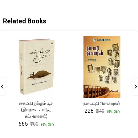
Related Books
கையிலிருக்கும் பூமி
நடைவழி நினைவுகள்
(இயற்கை சார்ந்த
₹228
₹240
(5% Off)
கட்டுரைகள்)
₹665
₹700
(5% Off)