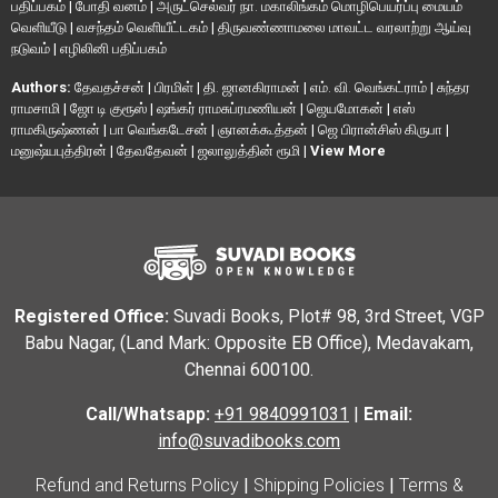
பதிப்பகம்
|
போதி வனம்
|
அருட்செல்வர் நா. மகாலிங்கம் மொழிபெயர்ப்பு மையம்
வெளியீடு
|
வசந்தம் வெளியீட்டகம்
|
திருவண்ணாமலை மாவட்ட வரலாற்று ஆய்வு
நடுவம்
|
எழிலினி பதிப்பகம்
Authors:
தேவதச்சன்
|
பிரமிள்
|
தி. ஜானகிராமன்
|
எம். வி. வெங்கட்ராம்
|
சுந்தர
ராமசாமி
|
ஜோ டி குரூஸ்
|
ஷங்கர் ராமசுப்ரமணியன்
|
ஜெயமோகன்
|
எஸ்
ராமகிருஷ்ணன்
|
பா வெங்கடேசன்
|
ஞானக்கூத்தன்
|
ஜெ பிரான்சிஸ் கிருபா
|
மனுஷ்யபுத்திரன்
|
தேவதேவன்
|
ஜலாலுத்தின் ரூமி
|
View More
Registered Office:
Suvadi Books, Plot# 98, 3rd Street, VGP
Babu Nagar, (Land Mark: Opposite EB Office), Medavakam,
Chennai 600100.
Call/Whatsapp:
+91 9840991031
|
Email:
info@suvadibooks.com
Refund and Returns Policy
|
Shipping Policies
|
Terms &