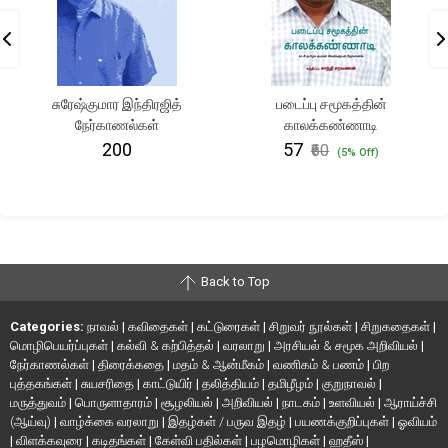
சுரேஷ்குமார இந்திரஜித்
படைப்பு சமூகத்தின்
நேர்காணல்கள்
காலக்கண்ணாடி
₹200
₹57
₹60
(5% Off)
Back to Top
Categories:
நாவல்
|
கவிதைகள்
|
கட்டுரைகள்
|
சிறுவர் நூல்கள்
|
சிறுகதைகள்
|
மொழிபெயர்ப்புகள்
|
கல்வி & கற்பித்தல்
|
வரலாறு
|
அரசியல் & சமூக அறிவியல்
|
நேர்காணல்கள்
|
திரைக்கதை
|
மதம் & ஆன்மீகம்
|
வணிகம் & பணம்
|
பிற
புத்தகங்கள்
|
சுயசரிதை
|
காட்டுயிர்
|
தலித்தியம்
|
தமிழீழம்
|
குறுநாவல்
|
மருத்துவம்
|
பொருளாதாரம்
|
சூழலியல்
|
அறிவியல்
|
நாடகம்
|
உளவியல்
|
ஆராய்ச்சி
(ஆய்வு)
|
வாழ்க்கை வரலாறு
|
இதழ்கள் / பருவ இதழ்
|
பயணக்குறிப்புகள்
|
ஓவியம்
|
விளக்கவுரை
|
கடிதங்கள்
|
கேள்வி பதில்கள்
|
பழமொழிகள்
|
ஹதீஸ்
|