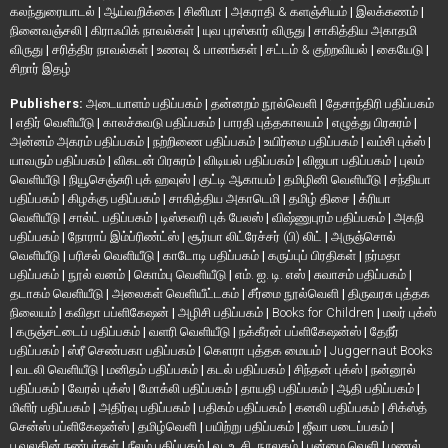
கலந்துரையாடல்
|
ஆய்வறிக்கை
|
சினிமா
|
அகராதி & களஞ்சியம்
|
இலக்கணம்
|
நினைவஞ்சலி
|
கிராஃபிக் நாவல்கள்
|
யுவ புரஸ்கார் விருது
|
சாகித்திய அகாதமி
விருது
|
சரித்திர நாவல்கள்
|
உணவு & பானங்கள்
|
சட்டம் & குற்றவியல்
|
கையேடு
|
சிறார் இதழ்
Publishers:
அடையாளம் பதிப்பகம்
|
தன்னறம் நூல்வெளி
|
தேசாந்திரி பதிப்பகம்
|
எதிர் வெளியீடு
|
காலச்சுவடு பதிப்பகம்
|
பாரதி புத்தகாலயம்
|
எழுத்து பிரசுரம்
|
அன்னம் அகரம் பதிப்பகம்
|
நற்றிணை பதிப்பகம்
|
உயிர்மை பதிப்பகம்
|
வம்சி புக்ஸ்
|
யாவரும் பதிப்பகம்
|
விகடன் பிரசுரம்
|
விடியல் பதிப்பகம்
|
விஜயா பதிப்பகம்
|
புலம்
வெளியீடு
|
நியூசெஞ்சுரி புக் ஹவுஸ்
|
குட்டி ஆகாயம்
|
தமிழினி வெளியீடு
|
சந்தியா
பதிப்பகம்
|
கிழக்கு பதிப்பகம்
|
சாகித்திய அகாடெமி
|
தமிழ் திசை
|
க்ரியா
வெளியீடு
|
சால்ட் பதிப்பகம்
|
டிஸ்கவரி புக் பேலஸ்
|
விஷ்ணுபுரம் பதிப்பகம்
|
அகநி
பதிப்பகம்
|
நோராப் இம்ப்ரிண்ட்ஸ்
|
சூர்யா லிட்ரேச்சர் (பி) லிட்
|
அருஞ்சொல்
வெளியீடு
|
பரிசல் வெளியீடு
|
காடோடி பதிப்பகம்
|
கருப்புப் பிரதிகள்
|
நர்மதா
பதிப்பகம்
|
நூல் வனம்
|
கொம்பு வெளியீடு
|
எம். ஐ. டி. எஸ்
|
சுவாசம் பதிப்பகம்
|
தடாகம் வெளியீடு
|
அலைகள் வெளியீட்டகம்
|
சீர்மை நூல்வெளி
|
திருவரசு புத்தக
நிலையம்
|
கவிதா பப்ளிகேஷன்
|
அழிசி பதிப்பகம்
|
Books for Children
|
மலர் புக்ஸ்
|
கருஞ்சட்டைப் பதிப்பகம்
|
வளரி வெளியீடு
|
நக்கீரன் பப்ளிகேஷன்ஸ்
|
தேநீர்
பதிப்பகம்
|
ஸ்ரீ செண்பகா பதிப்பகம்
|
கௌரா புத்தக மையம்
|
Juggernaut Books
|
வடலி வெளியீடு
|
மனிதம் பதிப்பகம்
|
கடல் பதிப்பகம்
|
சிந்தன் புக்ஸ்
|
நன்னூல்
பதிப்பகம்
|
வேரல் புக்ஸ்
|
மோக்லி பதிப்பகம்
|
தாயதி பதிப்பகம்
|
ஆதி பதிப்பகம்
|
மிளிர் பதிப்பகம்
|
அதிர்வு பதிப்பகம்
|
பதிகம் பதிப்பகம்
|
கனலி பதிப்பகம்
|
சிக்ஸ்த்
சென்ஸ் பப்ளிகேஷன்ஸ்
|
தமிழ்வெளி
|
பயிற்று பதிப்பகம்
|
ஜீவா படைப்பகம்
|
பூவுலகின் நண்பர்கள்
|
நீலம் பதிப்பகம்
|
வ. உ. சி. நூலகம்
|
பன்மை வெளி
|
மணல்