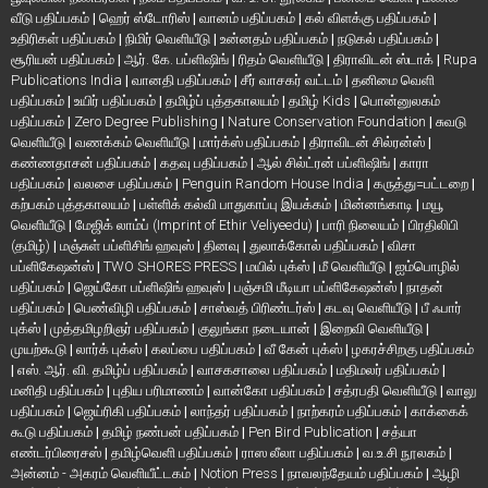
வீடு பதிப்பகம்
|
ஹெர் ஸ்டோரிஸ்
|
வானம் பதிப்பகம்
|
கல் விளக்கு பதிப்பகம்
|
உதிரிகள் பதிப்பகம்
|
நிமிர் வெளியீடு
|
உன்னதம் பதிப்பகம்
|
நடுகல் பதிப்பகம்
|
சூரியன் பதிப்பகம்
|
ஆர். கே. பப்ளிஷிங்
|
ரிதம் வெளியீடு
|
திராவிடன் ஸ்டாக்
|
Rupa
Publications India
|
வானதி பதிப்பகம்
|
சீர் வாசகர் வட்டம்
|
தனிமை வெளி
பதிப்பகம்
|
உயிர் பதிப்பகம்
|
தமிழ்ப் புத்தகாலயம்
|
தமிழ் Kids
|
பொன்னுலகம்
பதிப்பகம்
|
Zero Degree Publishing
|
Nature Conservation Foundation
|
சுவடு
வெளியீடு
|
வணக்கம் வெளியீடு
|
மார்க்ஸ் பதிப்பகம்
|
திராவிடன் சில்ரன்ஸ்
|
கண்ணதாசன் பதிப்பகம்
|
கதவு பதிப்பகம்
|
ஆல் சில்ட்ரன் பப்ளிஷிங்
|
காரா
பதிப்பகம்
|
வலசை பதிப்பகம்
|
Penguin Random House India
|
கருத்து=பட்டறை
|
கற்பகம் புத்தகாலயம்
|
பள்ளிக் கல்வி பாதுகாப்பு இயக்கம்
|
மின்னங்காடி
|
மயூ
வெளியீடு
|
மேஜிக் லாம்ப் (Imprint of Ethir Veliyeedu)
|
பாரி நிலையம்
|
பிரதிலிபி
(தமிழ்)
|
மஞ்சுள் பப்ளிசிங் ஹவுஸ்
|
தினவு
|
துலாக்கோல் பதிப்பகம்
|
விசா
பப்ளிகேஷன்ஸ்
|
TWO SHORES PRESS
|
மயில் புக்ஸ்
|
மீ வெளியீடு
|
ஐம்பொழில்
பதிப்பகம்
|
ஜெய்கோ பப்ளிஷிங் ஹவுஸ்
|
பஞ்சமி மீடியா பப்ளிகேஷன்ஸ்
|
நாதன்
பதிப்பகம்
|
பெண்விழி பதிப்பகம்
|
சாஸ்வத் பிரிண்டர்ஸ்
|
கடவு வெளியீடு
|
பீ ஃபார்
புக்ஸ்
|
முத்தமிழறிஞர் பதிப்பகம்
|
குலுங்கா நடையான்
|
இறைவி வெளியீடு
|
முயற்கூடு
|
லார்க் புக்ஸ்
|
கலப்பை பதிப்பகம்
|
வீ கேன் புக்ஸ்
|
ழகரச்சிறகு பதிப்பகம்
|
எஸ். ஆர். வி. தமிழ்ப் பதிப்பகம்
|
வாசகசாலை பதிப்பகம்
|
மதிமலர் பதிப்பகம்
|
மனிதி பதிப்பகம்
|
புதிய பரிமாணம்
|
வான்கோ பதிப்பகம்
|
சத்ரபதி வெளியீடு
|
வாலு
பதிப்பகம்
|
ஜெய்ரிகி பதிப்பகம்
|
லாந்தர் பதிப்பகம்
|
நாற்கரம் பதிப்பகம்
|
காக்கைக்
கூடு பதிப்பகம்
|
தமிழ் நண்பன் பதிப்பகம்
|
Pen Bird Publication
|
சத்யா
எண்டர்பிரைசஸ்
|
தமிழ்வெளி பதிப்பகம்
|
ராஸ லீலா பதிப்பகம்
|
வ.உ.சி நூலகம்
|
அன்னம் - அகரம் வெளியீட்டகம்
|
Notion Press
|
நாவலந்தேயம் பதிப்பகம்
|
ஆழி