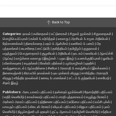
Back to Top
Categories:
நாவல்
|
கவிதைகள்
|
கட்டுரைகள்
|
சிறுவர் நூல்கள்
|
சிறுகதைகள்
|
மொழிபெயர்ப்புகள்
|
கல்வி & கற்பித்தல்
|
வரலாறு
|
அரசியல் & சமூக அறிவியல்
|
நேர்காணல்கள்
|
திரைக்கதை
|
மதம் & ஆன்மீகம்
|
வணிகம் & பணம்
|
பிற
புத்தகங்கள்
|
சுயசரிதை
|
காட்டுயிர்
|
தலித்தியம்
|
தமிழீழம்
|
குறுநாவல்
|
மருத்துவம்
|
பொருளாதாரம்
|
சூழலியல்
|
அறிவியல்
|
நாடகம்
|
உளவியல்
|
ஆராய்ச்சி
(ஆய்வு)
|
வாழ்க்கை வரலாறு
|
இதழ்கள் / பருவ இதழ்
|
பயணக்குறிப்புகள்
|
ஓவியம்
|
விளக்கவுரை
|
கடிதங்கள்
|
கேள்வி பதில்கள்
|
பழமொழிகள்
|
ஹதீஸ்
|
கலந்துரையாடல்
|
ஆய்வறிக்கை
|
சினிமா
|
அகராதி & களஞ்சியம்
|
இலக்கணம்
|
நினைவஞ்சலி
|
கிராஃபிக் நாவல்கள்
|
யுவ புரஸ்கார் விருது
|
சாகித்திய அகாதமி
விருது
|
சரித்திர நாவல்கள்
|
உணவு & பானங்கள்
|
சட்டம் & குற்றவியல்
|
கையேடு
|
சிறார் இதழ்
Publishers:
அடையாளம் பதிப்பகம்
|
தன்னறம் நூல்வெளி
|
தேசாந்திரி பதிப்பகம்
|
எதிர் வெளியீடு
|
காலச்சுவடு பதிப்பகம்
|
பாரதி புத்தகாலயம்
|
எழுத்து பிரசுரம்
|
அன்னம் அகரம் பதிப்பகம்
|
நற்றிணை பதிப்பகம்
|
உயிர்மை பதிப்பகம்
|
வம்சி புக்ஸ்
|
யாவரும் பதிப்பகம்
|
விகடன் பிரசுரம்
|
விடியல் பதிப்பகம்
|
விஜயா பதிப்பகம்
|
புலம்
வெளியீடு
|
நியூசெஞ்சுரி புக் ஹவுஸ்
|
குட்டி ஆகாயம்
|
தமிழினி வெளியீடு
|
சந்தியா