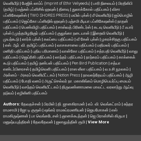
வெளியீடு
|
மேஜிக் லாம்ப் (Imprint of Ethir Veliyeedu)
|
பாரி நிலையம்
|
பிரதிலிபி
(தமிழ்)
|
மஞ்சுள் பப்ளிசிங் ஹவுஸ்
|
தினவு
|
துலாக்கோல் பதிப்பகம்
|
விசா
பப்ளிகேஷன்ஸ்
|
TWO SHORES PRESS
|
மயில் புக்ஸ்
|
மீ வெளியீடு
|
ஐம்பொழில்
பதிப்பகம்
|
ஜெய்கோ பப்ளிஷிங் ஹவுஸ்
|
பஞ்சமி மீடியா பப்ளிகேஷன்ஸ்
|
நாதன்
பதிப்பகம்
|
பெண்விழி பதிப்பகம்
|
சாஸ்வத் பிரிண்டர்ஸ்
|
கடவு வெளியீடு
|
பீ ஃபார்
புக்ஸ்
|
முத்தமிழறிஞர் பதிப்பகம்
|
குலுங்கா நடையான்
|
இறைவி வெளியீடு
|
முயற்கூடு
|
லார்க் புக்ஸ்
|
கலப்பை பதிப்பகம்
|
வீ கேன் புக்ஸ்
|
ழகரச்சிறகு பதிப்பகம்
|
எஸ். ஆர். வி. தமிழ்ப் பதிப்பகம்
|
வாசகசாலை பதிப்பகம்
|
மதிமலர் பதிப்பகம்
|
மனிதி பதிப்பகம்
|
புதிய பரிமாணம்
|
வான்கோ பதிப்பகம்
|
சத்ரபதி வெளியீடு
|
வாலு
பதிப்பகம்
|
ஜெய்ரிகி பதிப்பகம்
|
லாந்தர் பதிப்பகம்
|
நாற்கரம் பதிப்பகம்
|
காக்கைக்
கூடு பதிப்பகம்
|
தமிழ் நண்பன் பதிப்பகம்
|
Pen Bird Publication
|
சத்யா
எண்டர்பிரைசஸ்
|
தமிழ்வெளி பதிப்பகம்
|
ராஸ லீலா பதிப்பகம்
|
வ.உ.சி நூலகம்
|
அன்னம் - அகரம் வெளியீட்டகம்
|
Notion Press
|
நாவலந்தேயம் பதிப்பகம்
|
ஆழி
பதிப்பகம்
|
போதி வனம்
|
அருட்செல்வர் நா. மகாலிங்கம் மொழிபெயர்ப்பு மையம்
வெளியீடு
|
வசந்தம் வெளியீட்டகம்
|
திருவண்ணாமலை மாவட்ட வரலாற்று ஆய்வு
நடுவம்
|
எழிலினி பதிப்பகம்
Authors:
தேவதச்சன்
|
பிரமிள்
|
தி. ஜானகிராமன்
|
எம். வி. வெங்கட்ராம்
|
சுந்தர
ராமசாமி
|
ஜோ டி குரூஸ்
|
ஷங்கர் ராமசுப்ரமணியன்
|
ஜெயமோகன்
|
எஸ்
ராமகிருஷ்ணன்
|
பா வெங்கடேசன்
|
ஞானக்கூத்தன்
|
ஜெ பிரான்சிஸ் கிருபா
|
மனுஷ்யபுத்திரன்
|
தேவதேவன்
|
ஜலாலுத்தின் ரூமி
|
View More