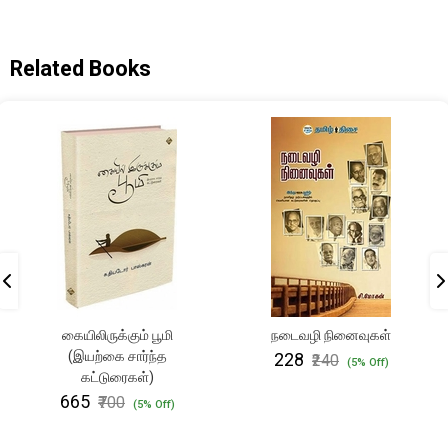
Related Books
கையிலிருக்கும் பூமி
நடைவழி நினைவுகள்
(இயற்கை சார்ந்த
₹228
₹240
(5% Off)
கட்டுரைகள்)
₹665
₹700
(5% Off)