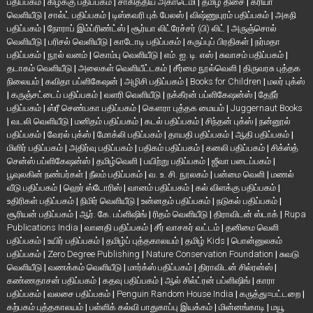
பதிப்பகம்
|
கிழக்கு பதிப்பகம்
|
சாகித்திய அகாடெமி
|
தமிழ் திசை
|
க்ரியா
வெளியீடு
|
சால்ட் பதிப்பகம்
|
டிஸ்கவரி புக் பேலஸ்
|
விஷ்ணுபுரம் பதிப்பகம்
|
அகநி
பதிப்பகம்
|
நோராப் இம்ப்ரிண்ட்ஸ்
|
சூர்யா லிட்ரேச்சர் (பி) லிட்
|
அருஞ்சொல்
வெளியீடு
|
பரிசல் வெளியீடு
|
காடோடி பதிப்பகம்
|
கருப்புப் பிரதிகள்
|
நர்மதா
பதிப்பகம்
|
நூல் வனம்
|
கொம்பு வெளியீடு
|
எம். ஐ. டி. எஸ்
|
சுவாசம் பதிப்பகம்
|
தடாகம் வெளியீடு
|
அலைகள் வெளியீட்டகம்
|
சீர்மை நூல்வெளி
|
திருவரசு புத்தக
நிலையம்
|
கவிதா பப்ளிகேஷன்
|
அழிசி பதிப்பகம்
|
Books for Children
|
மலர் புக்ஸ்
|
கருஞ்சட்டைப் பதிப்பகம்
|
வளரி வெளியீடு
|
நக்கீரன் பப்ளிகேஷன்ஸ்
|
தேநீர்
பதிப்பகம்
|
ஸ்ரீ செண்பகா பதிப்பகம்
|
கௌரா புத்தக மையம்
|
Juggernaut Books
|
வடலி வெளியீடு
|
மனிதம் பதிப்பகம்
|
கடல் பதிப்பகம்
|
சிந்தன் புக்ஸ்
|
நன்னூல்
பதிப்பகம்
|
வேரல் புக்ஸ்
|
மோக்லி பதிப்பகம்
|
தாயதி பதிப்பகம்
|
ஆதி பதிப்பகம்
|
மிளிர் பதிப்பகம்
|
அதிர்வு பதிப்பகம்
|
பதிகம் பதிப்பகம்
|
கனலி பதிப்பகம்
|
சிக்ஸ்த்
சென்ஸ் பப்ளிகேஷன்ஸ்
|
தமிழ்வெளி
|
பயிற்று பதிப்பகம்
|
ஜீவா படைப்பகம்
|
பூவுலகின் நண்பர்கள்
|
நீலம் பதிப்பகம்
|
வ. உ. சி. நூலகம்
|
பன்மை வெளி
|
மணல்
வீடு பதிப்பகம்
|
ஹெர் ஸ்டோரிஸ்
|
வானம் பதிப்பகம்
|
கல் விளக்கு பதிப்பகம்
|
உதிரிகள் பதிப்பகம்
|
நிமிர் வெளியீடு
|
உன்னதம் பதிப்பகம்
|
நடுகல் பதிப்பகம்
|
சூரியன் பதிப்பகம்
|
ஆர். கே. பப்ளிஷிங்
|
ரிதம் வெளியீடு
|
திராவிடன் ஸ்டாக்
|
Rupa
Publications India
|
வானதி பதிப்பகம்
|
சீர் வாசகர் வட்டம்
|
தனிமை வெளி
பதிப்பகம்
|
உயிர் பதிப்பகம்
|
தமிழ்ப் புத்தகாலயம்
|
தமிழ் Kids
|
பொன்னுலகம்
பதிப்பகம்
|
Zero Degree Publishing
|
Nature Conservation Foundation
|
சுவடு
வெளியீடு
|
வணக்கம் வெளியீடு
|
மார்க்ஸ் பதிப்பகம்
|
திராவிடன் சில்ரன்ஸ்
|
கண்ணதாசன் பதிப்பகம்
|
கதவு பதிப்பகம்
|
ஆல் சில்ட்ரன் பப்ளிஷிங்
|
காரா
பதிப்பகம்
|
வலசை பதிப்பகம்
|
Penguin Random House India
|
கருத்து=பட்டறை
|
கற்பகம் புத்தகாலயம்
|
பள்ளிக் கல்வி பாதுகாப்பு இயக்கம்
|
மின்னங்காடி
|
மயூ