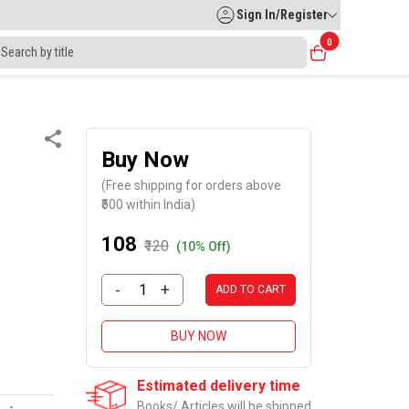
Sign In/Register
0
Buy Now
(Free shipping for orders above
₹500 within India)
₹108
₹120
(10% Off)
-
+
ADD TO CART
BUY NOW
Estimated delivery time
Books/ Articles will be shipped