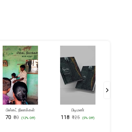
OUT 
பிஸ்கட் நிலாக்கள்
பிடிமண்
அன்பில் 
கூட
₹70
₹118
₹80
₹125
(12% Off)
(5% Off)
₹950
₹