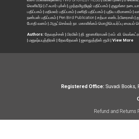
வெளியீடு
|
பீ ஃபார் புக்ஸ்
|
முத்தமிழறிஞர் பதிப்பகம்
|
குலுங்கா நடைய
பதிப்பகம்
|
மதிமலர் பதிப்பகம்
|
மனிதி பதிப்பகம்
|
புதிய பரிமாணம்
|
வா
நண்பன் பதிப்பகம்
|
Pen Bird Publication
|
சத்யா எண்டர்பிரைசஸ்
|
த
போதி வனம்
|
அருட்செல்வர் நா. மகாலிங்கம் மொழிபெயர்ப்பு மையம் 
Authors:
தேவதச்சன்
|
பிரமிள்
|
தி. ஜானகிராமன்
|
எம். வி. வெங்கட்ர
|
மனுஷ்யபுத்திரன்
|
தேவதேவன்
|
ஜலாலுத்தின் ரூமி
|
View More
Registered Office:
Suvadi Books, 
Refund and Returns 