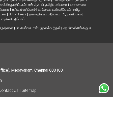
கரச்சிறகு பதிப்பகம்
|
எஸ். ஆர். வி. தமிழ்ப் பதிப்பகம்
|
வாசகசாலை
திப்பகம்
|
நாற்கரம் பதிப்பகம்
|
காக்கைக் கூடு பதிப்பகம்
|
தமிழ்
்டகம்
|
Notion Press
|
நாவலந்தேயம் பதிப்பகம்
|
ஆழி பதிப்பகம்
|
|
எழிலினி பதிப்பகம்
கிருஷ்ணன்
|
பா வெங்கடேசன்
|
ஞானக்கூத்தன்
|
ஜெ பிரான்சிஸ் கிருபா
Office), Medavakam, Chennai 600100.
m
Contact Us
|
Sitemap