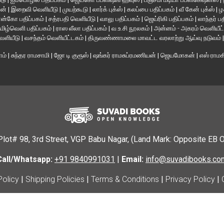
ான்
|
இறைவி வெளியீடு
|
முயற்கூடு
|
லார்க் புக்ஸ்
|
கலப்பை பதிப்பகம்
|
வீ கேன் புக்ஸ்
|
ழ
ன்கோ பதிப்பகம்
|
சத்ரபதி வெளியீடு
|
வாலு பதிப்பகம்
|
ஜெய்ரிகி பதிப்பகம்
|
லாந்தர் ப
மிழ்வெளி பதிப்பகம்
|
ராஸ லீலா பதிப்பகம்
|
வ.உ.சி நூலகம்
|
அன்னம் - அகரம் வெளியீட
வெளியீடு
|
வசந்தம் வெளியீட்டகம்
|
திருவண்ணாமலை மாவட்ட வரலாற்று ஆய்வு நடுவம்
ாம்
|
சுந்தர ராமசாமி
|
ஜோ டி குரூஸ்
|
ஷங்கர் ராமசுப்ரமணியன்
|
ஜெயமோகன்
|
எஸ் ராம
Plot# 98, 3rd Street, VGP Babu Nagar, (Land Mark: Opposite EB 
Call/Whatsapp:
+91 9840991031
|
Email:
info@suvadibooks.co
Policy
|
Shipping Policies
|
Terms & Conditions
|
Privacy Policy
|
© 2025 Suvadi Books. All Rights Reserved.