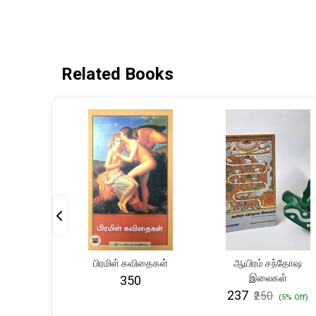
Related Books
பது: மாரி
பிரமிள் கவிதைகள்
ஆயிரம் சந்தோஷ
 சொற்கள்
இலைகள்
₹350
₹237
₹250
(5% Off)
(5% Off)