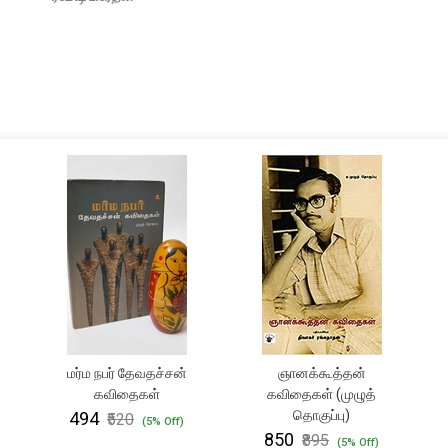
மர்ம நபர் தேவதச்சன்
ஞானக்கூத்தன்
கவிதைகள்
கவிதைகள் (முழுத்
தொகுப்பு)
₹494
₹520
(5% Off)
₹850
₹895
(5% Off)