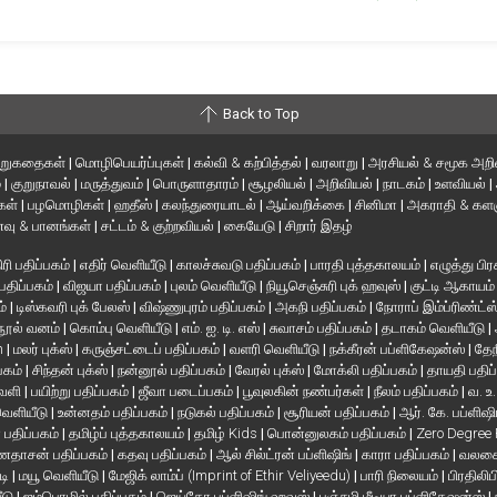
Back to Top
ிறுகதைகள்
|
மொழிபெயர்ப்புகள்
|
கல்வி & கற்பித்தல்
|
வரலாறு
|
அரசியல் & சமூக அறி
்
|
குறுநாவல்
|
மருத்துவம்
|
பொருளாதாரம்
|
சூழலியல்
|
அறிவியல்
|
நாடகம்
|
உளவியல்
|
்கள்
|
பழமொழிகள்
|
ஹதீஸ்
|
கலந்துரையாடல்
|
ஆய்வறிக்கை
|
சினிமா
|
அகராதி & களஞ
வு & பானங்கள்
|
சட்டம் & குற்றவியல்
|
கையேடு
|
சிறார் இதழ்
ரி பதிப்பகம்
|
எதிர் வெளியீடு
|
காலச்சுவடு பதிப்பகம்
|
பாரதி புத்தகாலயம்
|
எழுத்து பிர
 பதிப்பகம்
|
விஜயா பதிப்பகம்
|
புலம் வெளியீடு
|
நியூசெஞ்சுரி புக் ஹவுஸ்
|
குட்டி ஆகாயம
ம்
|
டிஸ்கவரி புக் பேலஸ்
|
விஷ்ணுபுரம் பதிப்பகம்
|
அகநி பதிப்பகம்
|
நோராப் இம்ப்ரிண்ட்ஸ
நூல் வனம்
|
கொம்பு வெளியீடு
|
எம். ஐ. டி. எஸ்
|
சுவாசம் பதிப்பகம்
|
தடாகம் வெளியீடு
|
en
|
மலர் புக்ஸ்
|
கருஞ்சட்டைப் பதிப்பகம்
|
வளரி வெளியீடு
|
நக்கீரன் பப்ளிகேஷன்ஸ்
|
தேந
பகம்
|
சிந்தன் புக்ஸ்
|
நன்னூல் பதிப்பகம்
|
வேரல் புக்ஸ்
|
மோக்லி பதிப்பகம்
|
தாயதி பதிப
வெளி
|
பயிற்று பதிப்பகம்
|
ஜீவா படைப்பகம்
|
பூவுலகின் நண்பர்கள்
|
நீலம் பதிப்பகம்
|
வ. உ
 வெளியீடு
|
உன்னதம் பதிப்பகம்
|
நடுகல் பதிப்பகம்
|
சூரியன் பதிப்பகம்
|
ஆர். கே. பப்ளிஷி
் பதிப்பகம்
|
தமிழ்ப் புத்தகாலயம்
|
தமிழ் Kids
|
பொன்னுலகம் பதிப்பகம்
|
Zero Degree
தாசன் பதிப்பகம்
|
கதவு பதிப்பகம்
|
ஆல் சில்ட்ரன் பப்ளிஷிங்
|
காரா பதிப்பகம்
|
வலசை 
டி
|
மயூ வெளியீடு
|
மேஜிக் லாம்ப் (Imprint of Ethir Veliyeedu)
|
பாரி நிலையம்
|
பிரதிலிப
ீடு
|
ஐம்பொழில் பதிப்பகம்
|
ஜெய்கோ பப்ளிஷிங் ஹவுஸ்
|
பஞ்சமி மீடியா பப்ளிகேஷன்ஸ்
|