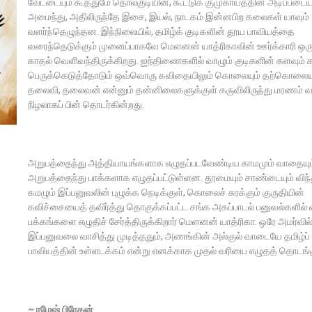
வேட்டையும் கூத்துமே தொல்குடியின், கூட்டுக் குமுகாயத்தின் அடிப்படைய
அமைந்து, அதிலிருந்தே இசை, இயல், நாடகம் இன்னபிற கலைகள் யாவும்
வளர்ந்தெழுந்தன. இந்நிலையில், தமிழ்க் குடிகளின் தூய பாவியத்தை
வரைந்தெடுக்கும் முனைப்பாகவே மெளனன் யாத்ரிகாவின் ஊர்க்காரி ஒரு
காதல் வெளிவந்திருக்கிறது. ஐந்திணைகளில் வாழும் குடிகளின் களவும் 
பெருக்கெடுத்தோடும் ஒவ்வொரு கவிதையிலும் கொலையும் தற்கொலையு
தலைவி, தலைவன் என்னும் தன்னிலைகளுக்குள் கருவிலிருந்து மரணம் 
நிழலாகப் பின் தொடர்கின்றது.
அறுபத்தைந்து அத்தியாயங்களாக எழுதப்படவேண்டிய காமமும் வாதையும்
அறுபத்தைந்து பாக்களாக எழுதப்பட்டுள்ளன. தூமையும் சாண்டையும் விந்த
கமழும் இப்பனுவலின் புழுக்க நெடிக்குள், கொலைச் சுரக்கும் குருதியின்
கவிச்சையைத் தவிர்த்து தொகுக்கப்பட்ட சங்க அகப்பாடல் பனுவல்களில் வ
பக்கங்களை எழுதிச் சேர்த்திருக்கிறார் மெளனன் யாத்ரிகா. ஒரே அமர்வில
இப்பனுவலை வாசித்து முடித்ததும், அணங்கின் அல்குல் வாடையே தமிழ்ப்
பாவியத்தின் உள்ளடக்கம் என்று எனக்காக முதல் வரியை எழுதத் தொடங்க
~ ரமேஷ் பிரேதன்