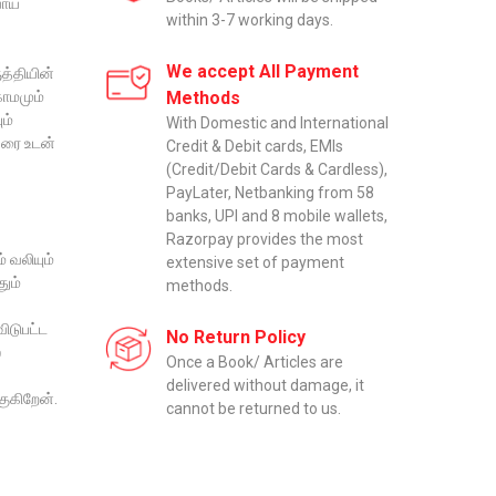
ாய்
within 3-7 working days.
We accept All Payment
த்தியின்
காமமும்
Methods
ம்
With Domestic and International
வரை உடன்
Credit & Debit cards, EMIs
(Credit/Debit Cards & Cardless),
PayLater, Netbanking from 58
banks, UPI and 8 mobile wallets,
Razorpay provides the most
 வலியும்
extensive set of payment
ும்
methods.
ிடுபட்ட
No Return Policy
்
Once a Book/ Articles are
delivered without damage, it
ுகிறேன்.
cannot be returned to us.