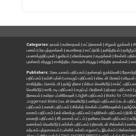
Categories:
நாவல்
|
கவிதைகள்
|
கட்டுரைகள்
|
சிறுவர் நூல்கள்
|
ச
பணம்
|
பிற புத்தகங்கள்
|
சுயசரிதை
|
காட்டுயிர்
|
தலித்தியம்
|
தமிழீழம
பயணக்குறிப்புகள்
|
ஓவியம்
|
விளக்கவுரை
|
கடிதங்கள்
|
கேள்வி பதில
புரஸ்கார் விருது
|
சாகித்திய அகாதமி விருது
|
சரித்திர நாவல்கள்
|
உண
Publishers:
அடையாளம் பதிப்பகம்
|
தன்னறம் நூல்வெளி
|
தேசாந்தி
பதிப்பகம்
|
வம்சி புக்ஸ்
|
யாவரும் பதிப்பகம்
|
விகடன் பிரசுரம்
|
விடியல்
சாகித்திய அகாடெமி
|
தமிழ் திசை
|
க்ரியா வெளியீடு
|
சால்ட் பதிப்பக
வெளியீடு
|
காடோடி பதிப்பகம்
|
கருப்புப் பிரதிகள்
|
நர்மதா பதிப்பகம்
|
நிலையம்
|
கவிதா பப்ளிகேஷன்
|
அழிசி பதிப்பகம்
|
Books for Childr
Juggernaut Books
|
வடலி வெளியீடு
|
மனிதம் பதிப்பகம்
|
கடல் பதிப்
பதிப்பகம்
|
கனலி பதிப்பகம்
|
சிக்ஸ்த் சென்ஸ் பப்ளிகேஷன்ஸ்
|
தமிழ்
வானம் பதிப்பகம்
|
கல் விளக்கு பதிப்பகம்
|
உதிரிகள் பதிப்பகம்
|
நிமிர்
வானதி பதிப்பகம்
|
சீர் வாசகர் வட்டம்
|
தனிமை வெளி பதிப்பகம்
|
உயிர
வணக்கம் வெளியீடு
|
மார்க்ஸ் பதிப்பகம்
|
திராவிடன் சில்ரன்ஸ்
|
கண்ண
கற்பகம் புத்தகாலயம்
|
பள்ளிக் கல்வி பாதுகாப்பு இயக்கம்
|
மின்னங்கா
விசா பப்ளிகேஷன்ஸ்
|
TWO SHORES PRESS
|
மயில் புக்ஸ்
|
மீ வெளிய