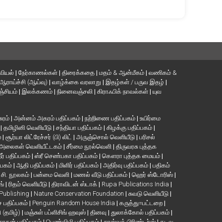
வியல்
|
நேர்காணல்கள்
|
திரைக்கதை
|
மதம் & ஆன்மீகம்
|
வணிகம் &
ஆராய்ச்சி (ஆய்வு)
|
வாழ்க்கை வரலாறு
|
இதழ்கள் / பருவ இதழ்
|
்சியம்
|
இலக்கணம்
|
நினைவஞ்சலி
|
கிராஃபிக் நாவல்கள்
|
யுவ
சுரம்
|
அன்னம் அகரம் பதிப்பகம்
|
நற்றிணை பதிப்பகம்
|
உயிர்மை
்
|
தமிழினி வெளியீடு
|
சந்தியா பதிப்பகம்
|
கிழக்கு பதிப்பகம்
|
்
|
சூர்யா லிட்ரேச்சர் (பி) லிட்
|
அருஞ்சொல் வெளியீடு
|
பரிசல்
அலைகள் வெளியீட்டகம்
|
சீர்மை நூல்வெளி
|
திருவரசு புத்தக
ீர் பதிப்பகம்
|
ஸ்ரீ செண்பகா பதிப்பகம்
|
கௌரா புத்தக மையம்
|
்பகம்
|
ஆதி பதிப்பகம்
|
மிளிர் பதிப்பகம்
|
அதிர்வு பதிப்பகம்
|
பதிகம்
. சி. நூலகம்
|
பன்மை வெளி
|
மணல் வீடு பதிப்பகம்
|
ஹெர் ஸ்டோரிஸ்
|
ங்
|
ரிதம் வெளியீடு
|
திராவிடன் ஸ்டாக்
|
Rupa Publications India
|
 Publishing
|
Nature Conservation Foundation
|
சுவடு வெளியீடு
|
பதிப்பகம்
|
Penguin Random House India
|
கருத்து=பட்டறை
|
ி (தமிழ்)
|
மஞ்சுள் பப்ளிசிங் ஹவுஸ்
|
தினவு
|
துலாக்கோல் பதிப்பகம்
|
நாதன் பதிப்பகம்
|
பெண்விழி பதிப்பகம்
|
சாஸ்வத் பிரிண்டர்ஸ்
|
கடவு