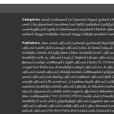
Categories:
நாவல்
|
கவிதைகள்
|
கட்டுரைகள்
|
சிறுவர் நூல்கள்
|
ச
பணம்
|
பிற புத்தகங்கள்
|
சுயசரிதை
|
காட்டுயிர்
|
தலித்தியம்
|
தமிழீழம
பயணக்குறிப்புகள்
|
ஓவியம்
|
விளக்கவுரை
|
கடிதங்கள்
|
கேள்வி பதில
புரஸ்கார் விருது
|
சாகித்திய அகாதமி விருது
|
சரித்திர நாவல்கள்
|
உண
Publishers:
அடையாளம் பதிப்பகம்
|
தன்னறம் நூல்வெளி
|
தேசாந்தி
பதிப்பகம்
|
வம்சி புக்ஸ்
|
யாவரும் பதிப்பகம்
|
விகடன் பிரசுரம்
|
விடியல்
சாகித்திய அகாடெமி
|
தமிழ் திசை
|
க்ரியா வெளியீடு
|
சால்ட் பதிப்பக
வெளியீடு
|
காடோடி பதிப்பகம்
|
கருப்புப் பிரதிகள்
|
நர்மதா பதிப்பகம்
|
நிலையம்
|
கவிதா பப்ளிகேஷன்
|
அழிசி பதிப்பகம்
|
Books for Childr
Juggernaut Books
|
வடலி வெளியீடு
|
மனிதம் பதிப்பகம்
|
கடல் பதிப்
பதிப்பகம்
|
கனலி பதிப்பகம்
|
சிக்ஸ்த் சென்ஸ் பப்ளிகேஷன்ஸ்
|
தமிழ்
வானம் பதிப்பகம்
|
கல் விளக்கு பதிப்பகம்
|
உதிரிகள் பதிப்பகம்
|
நிமிர்
வானதி பதிப்பகம்
|
சீர் வாசகர் வட்டம்
|
தனிமை வெளி பதிப்பகம்
|
உயிர
வணக்கம் வெளியீடு
|
மார்க்ஸ் பதிப்பகம்
|
திராவிடன் சில்ரன்ஸ்
|
கண்ண
கற்பகம் புத்தகாலயம்
|
பள்ளிக் கல்வி பாதுகாப்பு இயக்கம்
|
மின்னங்கா
விசா பப்ளிகேஷன்ஸ்
|
TWO SHORES PRESS
|
மயில் புக்ஸ்
|
மீ வெளிய
வெளியீடு
|
பீ ஃபார் புக்ஸ்
|
முத்தமிழறிஞர் பதிப்பகம்
|
குலுங்கா நடைய
பதிப்பகம்
|
மதிமலர் பதிப்பகம்
|
மனிதி பதிப்பகம்
|
புதிய பரிமாணம்
|
வா
நண்பன் பதிப்பகம்
|
Pen Bird Publication
|
சத்யா எண்டர்பிரைசஸ்
|
த