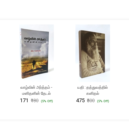
வாழ்வின் அர்த்தம் -
யதி : தத்துவத்தில்
மனிதனின் தேடல்
கனிதல்
₹171
₹475
₹180
₹500
(5% Off)
(5% Off)