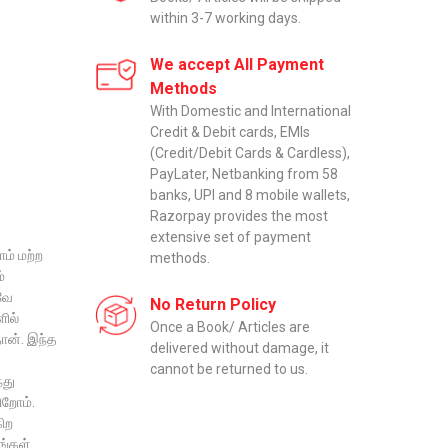
within 3-7 working days.
We accept All Payment
Methods
With Domestic and International
Credit & Debit cards, EMIs
(Credit/Debit Cards & Cardless),
PayLater, Netbanking from 58
banks, UPI and 8 mobile wallets,
Razorpay provides the most
extensive set of payment
ம் மற்ற
methods.
்
வே
No Return Policy
ளில்
Once a Book/ Articles are
தான். இந்த
delivered without damage, it
cannot be returned to us.
்து
ிறோம்.
ிற
ங்கள்