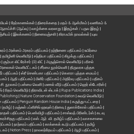
வியல்
|
நேர்காணல்கள்
|
திரைக்கதை
|
மதம் & ஆன்மீகம்
|
வணிகம் &
ஆராய்ச்சி (ஆய்வு)
|
வாழ்க்கை வரலாறு
|
இதழ்கள் / பருவ இதழ்
|
்சியம்
|
இலக்கணம்
|
நினைவஞ்சலி
|
கிராஃபிக் நாவல்கள்
|
யுவ
சுரம்
|
அன்னம் அகரம் பதிப்பகம்
|
நற்றிணை பதிப்பகம்
|
உயிர்மை
்
|
தமிழினி வெளியீடு
|
சந்தியா பதிப்பகம்
|
கிழக்கு பதிப்பகம்
|
்
|
சூர்யா லிட்ரேச்சர் (பி) லிட்
|
அருஞ்சொல் வெளியீடு
|
பரிசல்
அலைகள் வெளியீட்டகம்
|
சீர்மை நூல்வெளி
|
திருவரசு புத்தக
ீர் பதிப்பகம்
|
ஸ்ரீ செண்பகா பதிப்பகம்
|
கௌரா புத்தக மையம்
|
்பகம்
|
ஆதி பதிப்பகம்
|
மிளிர் பதிப்பகம்
|
அதிர்வு பதிப்பகம்
|
பதிகம்
. சி. நூலகம்
|
பன்மை வெளி
|
மணல் வீடு பதிப்பகம்
|
ஹெர் ஸ்டோரிஸ்
|
ங்
|
ரிதம் வெளியீடு
|
திராவிடன் ஸ்டாக்
|
Rupa Publications India
|
 Publishing
|
Nature Conservation Foundation
|
சுவடு வெளியீடு
|
பதிப்பகம்
|
Penguin Random House India
|
கருத்து=பட்டறை
|
ி (தமிழ்)
|
மஞ்சுள் பப்ளிசிங் ஹவுஸ்
|
தினவு
|
துலாக்கோல் பதிப்பகம்
|
நாதன் பதிப்பகம்
|
பெண்விழி பதிப்பகம்
|
சாஸ்வத் பிரிண்டர்ஸ்
|
கடவு
கரச்சிறகு பதிப்பகம்
|
எஸ். ஆர். வி. தமிழ்ப் பதிப்பகம்
|
வாசகசாலை
திப்பகம்
|
நாற்கரம் பதிப்பகம்
|
காக்கைக் கூடு பதிப்பகம்
|
தமிழ்
்டகம்
|
Notion Press
|
நாவலந்தேயம் பதிப்பகம்
|
ஆழி பதிப்பகம்
|