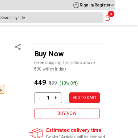
Sign In/Register
0
Buy Now
(Free shipping for orders above
₹500 within India)
₹449
₹499
(10% Off)
ை
-
+
ADD TO CART
BUY NOW
Estimated delivery time
Books/ Articles will be shipped