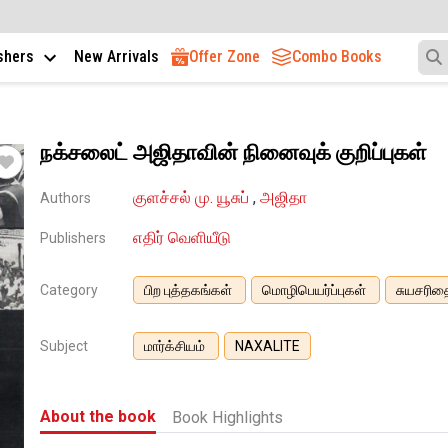
ishers
New Arrivals
Offer Zone
Combo Books
நக்ச​லைட் அஜிதாவின் நி​னைவுக் குறிப்புகள்
குளச்சல் மு. யூசுப்
,
அஜிதா
Authors
எதிர் வெளியீடு
Publishers
Category
பிற புத்தகங்கள்
மொழிபெயர்ப்புகள்
சுயசரித
Subject
மார்க்சியம்
NAXALITE
About the book
Book Highlights