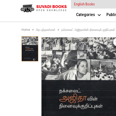
English Books
Categories
Publ
Home
பிற புத்தகங்கள்
நக்ச​லைட் அஜிதாவின் நி​னைவுக் குறிப்புகள்