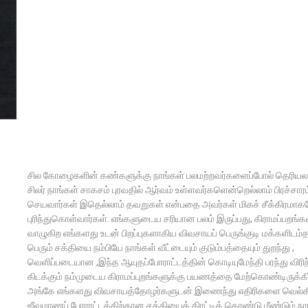
சில கோழைகளின் கண்களுக்கு நாங்கள் பலமற்றவர்களைப்போல் தெரியலா
சிலர் நாங்கள் சாகசம் புரவதில் ஆர்வம் உள்ளவர்களென்றெல்லாம் பிரச்சாரம
செயவார்கள் இதெல்லாம் தவறுகள் என்பதை அவர்கள் மிகச் சீக்கிரமாக
புரிந்துகொள்வார்கள். எங்களுடைய சரியான பலம் இருப்பது, கிராமப்பறங்க
வாழுகிற எங்களது உடன் பிறப்புகளாகிய விவசாயப் பெருங்குடி மக்களிடம்
பெரும் சக்தியை நம்பியே நாங்கள் வீட்டையும் குடும்பத்தையும் துறந்து ,
வெளிப்படையான ,இந்த ஆயுதப்போராட்டத்தின் கொடியுமேந்தி பரந்து விரிந
கிடக்கும் நம்முடைய கிராமப்புறங்களுக்கு பயணத்தை மேற்கொண்டிருக்க
அங்கே எங்களது விவசாயத்தோழர்களுடன் இணைந்து எதிரிகளை வெல்க
ஜீவமரணப் போராட்டத்திற்கான சக்தியைத் திரட்டிக் கொண்டு மீண்டும் நா