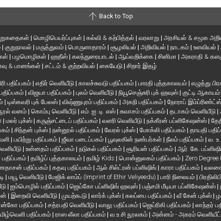
Back to Top
ிறுகதைகள்
|
மொழிபெயர்ப்புகள்
|
கல்வி & கற்பித்தல்
|
வரலாறு
|
அரசியல் & சமூக அறி
்
|
குறுநாவல்
|
மருத்துவம்
|
பொருளாதாரம்
|
சூழலியல்
|
அறிவியல்
|
நாடகம்
|
உளவியல்
|
்கள்
|
பழமொழிகள்
|
ஹதீஸ்
|
கலந்துரையாடல்
|
ஆய்வறிக்கை
|
சினிமா
|
அகராதி & களஞ
வு & பானங்கள்
|
சட்டம் & குற்றவியல்
|
கையேடு
|
சிறார் இதழ்
ரி பதிப்பகம்
|
எதிர் வெளியீடு
|
காலச்சுவடு பதிப்பகம்
|
பாரதி புத்தகாலயம்
|
எழுத்து பிர
 பதிப்பகம்
|
விஜயா பதிப்பகம்
|
புலம் வெளியீடு
|
நியூசெஞ்சுரி புக் ஹவுஸ்
|
குட்டி ஆகாயம
ம்
|
டிஸ்கவரி புக் பேலஸ்
|
விஷ்ணுபுரம் பதிப்பகம்
|
அகநி பதிப்பகம்
|
நோராப் இம்ப்ரிண்ட்ஸ
நூல் வனம்
|
கொம்பு வெளியீடு
|
எம். ஐ. டி. எஸ்
|
சுவாசம் பதிப்பகம்
|
தடாகம் வெளியீடு
|
en
|
மலர் புக்ஸ்
|
கருஞ்சட்டைப் பதிப்பகம்
|
வளரி வெளியீடு
|
நக்கீரன் பப்ளிகேஷன்ஸ்
|
தேந
பகம்
|
சிந்தன் புக்ஸ்
|
நன்னூல் பதிப்பகம்
|
வேரல் புக்ஸ்
|
மோக்லி பதிப்பகம்
|
தாயதி பதிப
வெளி
|
பயிற்று பதிப்பகம்
|
ஜீவா படைப்பகம்
|
பூவுலகின் நண்பர்கள்
|
நீலம் பதிப்பகம்
|
வ. உ
 வெளியீடு
|
உன்னதம் பதிப்பகம்
|
நடுகல் பதிப்பகம்
|
சூரியன் பதிப்பகம்
|
ஆர். கே. பப்ளிஷி
் பதிப்பகம்
|
தமிழ்ப் புத்தகாலயம்
|
தமிழ் Kids
|
பொன்னுலகம் பதிப்பகம்
|
Zero Degree
தாசன் பதிப்பகம்
|
கதவு பதிப்பகம்
|
ஆல் சில்ட்ரன் பப்ளிஷிங்
|
காரா பதிப்பகம்
|
வலசை 
டி
|
மயூ வெளியீடு
|
மேஜிக் லாம்ப் (Imprint of Ethir Veliyeedu)
|
பாரி நிலையம்
|
பிரதிலிப
ீடு
|
ஐம்பொழில் பதிப்பகம்
|
ஜெய்கோ பப்ளிஷிங் ஹவுஸ்
|
பஞ்சமி மீடியா பப்ளிகேஷன்ஸ்
|
ான்
|
இறைவி வெளியீடு
|
முயற்கூடு
|
லார்க் புக்ஸ்
|
கலப்பை பதிப்பகம்
|
வீ கேன் புக்ஸ்
|
ழ
ன்கோ பதிப்பகம்
|
சத்ரபதி வெளியீடு
|
வாலு பதிப்பகம்
|
ஜெய்ரிகி பதிப்பகம்
|
லாந்தர் ப
மிழ்வெளி பதிப்பகம்
|
ராஸ லீலா பதிப்பகம்
|
வ.உ.சி நூலகம்
|
அன்னம் - அகரம் வெளியீட