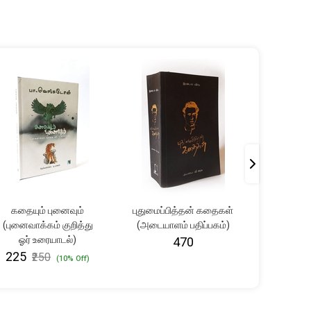
கதையும் புனைவும்
புதுமைப்பித்தன் கதைகள்
பனி உர
(புனைவாக்கம் குறித்து
(அடையாளம் பதிப்பகம்)
₹361
₹
ஓர் உரையாடல்)
₹470
₹225
₹250
(10% Off)