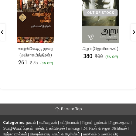
OUT OF STOCK
வாழ்விலே ஒரு முறை
அறம் (ஜெயமோகன்)
(அசோகமித்திரன்)
₹380
₹400
(5% Off)
₹261
₹275
(5% Off)
Back to Top
Categories:
நாவல்
|
கவிதைகள்
|
கட்டுரைகள்
|
சிறுவர் நூல்கள்
|
சிறுகதைகள்
|
மொழிபெயர்ப்புகள்
|
கல்வி & கற்பித்தல்
|
வரலாறு
|
அரசியல் & சமூக அறிவியல்
|
நேர்காணல்கள்
|
திரைக்கதை
|
மதம் & ஆன்மீகம்
|
வணிகம் & பணம்
|
பிற