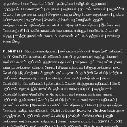
புத்தகங்கள்
|
சுயசரிதை
|
காட்டுயிர்
|
தலித்தியம்
|
தமிழீழம்
|
குறுநாவல்
|
மருத்துவம்
|
பொருளாதாரம்
|
சூழலியல்
|
அறிவியல்
|
நாடகம்
|
உளவியல்
|
ஆராய்ச்சி
(ஆய்வு)
|
வாழ்க்கை வரலாறு
|
இதழ்கள் / பருவ இதழ்
|
பயணக்குறிப்புகள்
|
ஓவியம்
|
விளக்கவுரை
|
கடிதங்கள்
|
கேள்வி பதில்கள்
|
பழமொழிகள்
|
ஹதீஸ்
|
கலந்துரையாடல்
|
ஆய்வறிக்கை
|
சினிமா
|
அகராதி & களஞ்சியம்
|
இலக்கணம்
|
நினைவஞ்சலி
|
கிராஃபிக் நாவல்கள்
|
யுவ புரஸ்கார் விருது
|
சாகித்திய அகாதமி
விருது
|
சரித்திர நாவல்கள்
|
உணவு & பானங்கள்
|
சட்டம் & குற்றவியல்
|
கையேடு
|
சிறார் இதழ்
Publishers:
அடையாளம் பதிப்பகம்
|
தன்னறம் நூல்வெளி
|
தேசாந்திரி பதிப்பகம்
|
எதிர் வெளியீடு
|
காலச்சுவடு பதிப்பகம்
|
பாரதி புத்தகாலயம்
|
எழுத்து பிரசுரம்
|
அன்னம் அகரம் பதிப்பகம்
|
நற்றிணை பதிப்பகம்
|
உயிர்மை பதிப்பகம்
|
வம்சி புக்ஸ்
|
யாவரும் பதிப்பகம்
|
விகடன் பிரசுரம்
|
விடியல் பதிப்பகம்
|
விஜயா பதிப்பகம்
|
புலம்
வெளியீடு
|
நியூசெஞ்சுரி புக் ஹவுஸ்
|
குட்டி ஆகாயம்
|
தமிழினி வெளியீடு
|
சந்தியா
பதிப்பகம்
|
கிழக்கு பதிப்பகம்
|
சாகித்திய அகாடெமி
|
தமிழ் திசை
|
க்ரியா
வெளியீடு
|
சால்ட் பதிப்பகம்
|
டிஸ்கவரி புக் பேலஸ்
|
விஷ்ணுபுரம் பதிப்பகம்
|
அகநி
பதிப்பகம்
|
நோராப் இம்ப்ரிண்ட்ஸ்
|
சூர்யா லிட்ரேச்சர் (பி) லிட்
|
அருஞ்சொல்
வெளியீடு
|
பரிசல் வெளியீடு
|
காடோடி பதிப்பகம்
|
கருப்புப் பிரதிகள்
|
நர்மதா
பதிப்பகம்
|
நூல் வனம்
|
கொம்பு வெளியீடு
|
எம். ஐ. டி. எஸ்
|
சுவாசம் பதிப்பகம்
|
தடாகம் வெளியீடு
|
அலைகள் வெளியீட்டகம்
|
சீர்மை நூல்வெளி
|
திருவரசு புத்தக
நிலையம்
|
கவிதா பப்ளிகேஷன்
|
அழிசி பதிப்பகம்
|
Books for Children
|
மலர் புக்ஸ்
|
கருஞ்சட்டைப் பதிப்பகம்
|
வளரி வெளியீடு
|
நக்கீரன் பப்ளிகேஷன்ஸ்
|
தேநீர்
பதிப்பகம்
|
ஸ்ரீ செண்பகா பதிப்பகம்
|
கௌரா புத்தக மையம்
|
Juggernaut Books
|
வடலி வெளியீடு
|
மனிதம் பதிப்பகம்
|
கடல் பதிப்பகம்
|
சிந்தன் புக்ஸ்
|
நன்னூல்