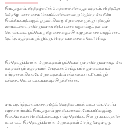
இரா.முருகன், சிற்றிதழ்களின் பொற்காலத்தில் எழுத வந்தவர். சிற்றிதழோ
பேரிதழோ கதைகளை நிர்ணயிப்பதில்லை என்று நிரூபித்த சில தீவிர
இலக்கியவாதிகளுள் ஒருவர். இவரது சிறுகதைகளுக்குள் நிகழும்
உரையாடல்கள் தனித்துவமான சிறிய உலகை உருவாக்கும் தன்மை
கொண்டவை. ஒவ்வொரு சிறுகதைக்கும் இரா.முருகன் கையாளும் நடை
தேர்ந்த எழுத்தாளருக்குரியது. சிறந்த வாசகனைக் கோரி நிற்பது.
இத்தொகுப்பில் உள்ள சிறுகதைகள் ஒவ்வொன்றும் தனித்துவமானது. சில
கதைகள் ஓர் எழுத்தாளன் சோதனை செய்து பார்க்கும் வகையைச்
சார்ந்தவை. இவையே சிறுகதைகளின் எல்லைகளை விரிவாக்கும்
வல்லமை கொண்டவையாகவும் இருக்கின்றன.
மாய யதார்த்தம் என்பதை தமிழில் வெற்றிகரமாகக் கையாண்ட சொற்ப
எழுத்தாளர்களில் இரா.முருகன் முக்கியமானவர். கோட்பாடுகளுக்கு
இடையே கலை சிக்கிவிடக்கூடாது என்ற தெளிவை இவரது படைப்புகளில்
காணலாம். இத்தொகுப்பில் உள்ள சிறுகதைகள் அதற்கு மேலும் ஒரு