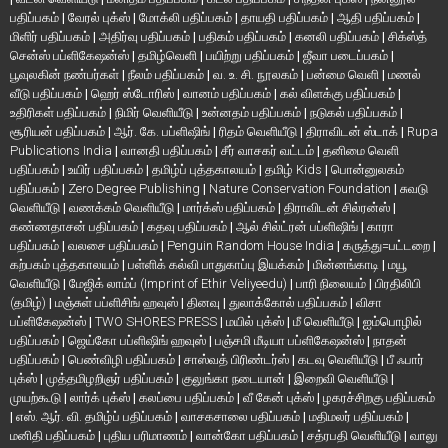
பதிப்பகம்
|
வேரல் புக்ஸ்
|
மோக்லி பதிப்பகம்
|
தாயதி பதிப்பகம்
|
ஆதி பதிப்பகம்
|
மிளிர் பதிப்பகம்
|
அதிர்வு பதிப்பகம்
|
பதிகம் பதிப்பகம்
|
கனலி பதிப்பகம்
|
சிக்ஸ்த்
சென்ஸ் பப்ளிகேஷன்ஸ்
|
தமிழ்வெளி
|
பயிற்று பதிப்பகம்
|
ஜீவா படைப்பகம்
|
பூவுலகின் நண்பர்கள்
|
நீலம் பதிப்பகம்
|
வ. உ. சி. நூலகம்
|
பன்மை வெளி
|
மணல்
வீடு பதிப்பகம்
|
ஹெர் ஸ்டோரிஸ்
|
வானம் பதிப்பகம்
|
கல் விளக்கு பதிப்பகம்
|
உதிரிகள் பதிப்பகம்
|
நிமிர் வெளியீடு
|
உன்னதம் பதிப்பகம்
|
நடுகல் பதிப்பகம்
|
சூரியன் பதிப்பகம்
|
ஆர். கே. பப்ளிஷிங்
|
ரிதம் வெளியீடு
|
திராவிடன் ஸ்டாக்
|
Rupa
Publications India
|
வானதி பதிப்பகம்
|
சீர் வாசகர் வட்டம்
|
தனிமை வெளி
பதிப்பகம்
|
உயிர் பதிப்பகம்
|
தமிழ்ப் புத்தகாலயம்
|
தமிழ் Kids
|
பொன்னுலகம்
பதிப்பகம்
|
Zero Degree Publishing
|
Nature Conservation Foundation
|
சுவடு
வெளியீடு
|
வணக்கம் வெளியீடு
|
மார்க்ஸ் பதிப்பகம்
|
திராவிடன் சில்ரன்ஸ்
|
கண்ணதாசன் பதிப்பகம்
|
கதவு பதிப்பகம்
|
ஆல் சில்ட்ரன் பப்ளிஷிங்
|
காரா
பதிப்பகம்
|
வலசை பதிப்பகம்
|
Penguin Random House India
|
கருத்து=பட்டறை
|
கற்பகம் புத்தகாலயம்
|
பள்ளிக் கல்வி பாதுகாப்பு இயக்கம்
|
மின்னங்காடி
|
மயூ
வெளியீடு
|
மேஜிக் லாம்ப் (Imprint of Ethir Veliyeedu)
|
பாரி நிலையம்
|
பிரதிலிபி
(தமிழ்)
|
மஞ்சுள் பப்ளிசிங் ஹவுஸ்
|
தினவு
|
துலாக்கோல் பதிப்பகம்
|
விசா
பப்ளிகேஷன்ஸ்
|
TWO SHORES PRESS
|
மயில் புக்ஸ்
|
மீ வெளியீடு
|
ஐம்பொழில்
பதிப்பகம்
|
ஜெய்கோ பப்ளிஷிங் ஹவுஸ்
|
பஞ்சமி மீடியா பப்ளிகேஷன்ஸ்
|
நாதன்
பதிப்பகம்
|
பெண்விழி பதிப்பகம்
|
சாஸ்வத் பிரிண்டர்ஸ்
|
கடவு வெளியீடு
|
பீ ஃபார்
புக்ஸ்
|
முத்தமிழறிஞர் பதிப்பகம்
|
குலுங்கா நடையான்
|
இறைவி வெளியீடு
|
முயற்கூடு
|
லார்க் புக்ஸ்
|
கலப்பை பதிப்பகம்
|
வீ கேன் புக்ஸ்
|
ழகரச்சிறகு பதிப்பகம்
|
எஸ். ஆர். வி. தமிழ்ப் பதிப்பகம்
|
வாசகசாலை பதிப்பகம்
|
மதிமலர் பதிப்பகம்
|
மனிதி பதிப்பகம்
|
புதிய பரிமாணம்
|
வான்கோ பதிப்பகம்
|
சத்ரபதி வெளியீடு
|
வாலு