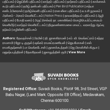
பதிப்பகம்
|
ஜெய்ரிகி பதிப்பகம்
|
லாந்தர் பதிப்பகம்
|
நாற்கரம் பதிப்பகம்
|
காக்கைக்
கூடு பதிப்பகம்
|
தமிழ் நண்பன் பதிப்பகம்
|
Pen Bird Publication
|
சத்யா
எண்டர்பிரைசஸ்
|
தமிழ்வெளி பதிப்பகம்
|
ராஸ லீலா பதிப்பகம்
|
வ.உ.சி நூலகம்
|
அன்னம் - அகரம் வெளியீட்டகம்
|
Notion Press
|
நாவலந்தேயம் பதிப்பகம்
|
ஆழி
பதிப்பகம்
|
போதி வனம்
|
அருட்செல்வர் நா. மகாலிங்கம் மொழிபெயர்ப்பு மையம்
வெளியீடு
|
வசந்தம் வெளியீட்டகம்
|
திருவண்ணாமலை மாவட்ட வரலாற்று ஆய்வு
நடுவம்
|
எழிலினி பதிப்பகம்
Authors:
தேவதச்சன்
|
பிரமிள்
|
தி. ஜானகிராமன்
|
எம். வி. வெங்கட்ராம்
|
சுந்தர
ராமசாமி
|
ஜோ டி குரூஸ்
|
ஷங்கர் ராமசுப்ரமணியன்
|
ஜெயமோகன்
|
எஸ்
ராமகிருஷ்ணன்
|
பா வெங்கடேசன்
|
ஞானக்கூத்தன்
|
ஜெ பிரான்சிஸ் கிருபா
|
மனுஷ்யபுத்திரன்
|
தேவதேவன்
|
ஜலாலுத்தின் ரூமி
|
View More
Registered Office:
Suvadi Books, Plot# 98, 3rd Street, VGP
Babu Nagar, (Land Mark: Opposite EB Office), Medavakam,
Chennai 600100.