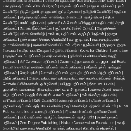
அன்னம் அகரம் பதிப்பகம்
|
நற்றிணை பதிப்பகம்
|
உயிர்மை பதிப்பகம்
|
வம்சி புக்ஸ்
|
யாவரும் பதிப்பகம்
|
விகடன் பிரசுரம்
|
விடியல் பதிப்பகம்
|
விஜயா பதிப்பகம்
|
புலம்
வெளியீடு
|
நியூசெஞ்சுரி புக் ஹவுஸ்
|
குட்டி ஆகாயம்
|
தமிழினி வெளியீடு
|
சந்தியா
பதிப்பகம்
|
கிழக்கு பதிப்பகம்
|
சாகித்திய அகாடெமி
|
தமிழ் திசை
|
க்ரியா
வெளியீடு
|
சால்ட் பதிப்பகம்
|
டிஸ்கவரி புக் பேலஸ்
|
விஷ்ணுபுரம் பதிப்பகம்
|
அகநி
பதிப்பகம்
|
நோராப் இம்ப்ரிண்ட்ஸ்
|
சூர்யா லிட்ரேச்சர் (பி) லிட்
|
அருஞ்சொல்
வெளியீடு
|
பரிசல் வெளியீடு
|
காடோடி பதிப்பகம்
|
கருப்புப் பிரதிகள்
|
நர்மதா
பதிப்பகம்
|
நூல் வனம்
|
கொம்பு வெளியீடு
|
எம். ஐ. டி. எஸ்
|
சுவாசம் பதிப்பகம்
|
தடாகம் வெளியீடு
|
அலைகள் வெளியீட்டகம்
|
சீர்மை நூல்வெளி
|
திருவரசு புத்தக
நிலையம்
|
கவிதா பப்ளிகேஷன்
|
அழிசி பதிப்பகம்
|
Books for Children
|
மலர் புக்ஸ்
|
கருஞ்சட்டைப் பதிப்பகம்
|
வளரி வெளியீடு
|
நக்கீரன் பப்ளிகேஷன்ஸ்
|
தேநீர்
பதிப்பகம்
|
ஸ்ரீ செண்பகா பதிப்பகம்
|
கௌரா புத்தக மையம்
|
Juggernaut Books
|
வடலி வெளியீடு
|
மனிதம் பதிப்பகம்
|
கடல் பதிப்பகம்
|
சிந்தன் புக்ஸ்
|
நன்னூல்
பதிப்பகம்
|
வேரல் புக்ஸ்
|
மோக்லி பதிப்பகம்
|
தாயதி பதிப்பகம்
|
ஆதி பதிப்பகம்
|
மிளிர் பதிப்பகம்
|
அதிர்வு பதிப்பகம்
|
பதிகம் பதிப்பகம்
|
கனலி பதிப்பகம்
|
சிக்ஸ்த்
சென்ஸ் பப்ளிகேஷன்ஸ்
|
தமிழ்வெளி
|
பயிற்று பதிப்பகம்
|
ஜீவா படைப்பகம்
|
பூவுலகின் நண்பர்கள்
|
நீலம் பதிப்பகம்
|
வ. உ. சி. நூலகம்
|
பன்மை வெளி
|
மணல்
வீடு பதிப்பகம்
|
ஹெர் ஸ்டோரிஸ்
|
வானம் பதிப்பகம்
|
கல் விளக்கு பதிப்பகம்
|
உதிரிகள் பதிப்பகம்
|
நிமிர் வெளியீடு
|
உன்னதம் பதிப்பகம்
|
நடுகல் பதிப்பகம்
|
சூரியன் பதிப்பகம்
|
ஆர். கே. பப்ளிஷிங்
|
ரிதம் வெளியீடு
|
திராவிடன் ஸ்டாக்
|
Rupa
Publications India
|
வானதி பதிப்பகம்
|
சீர் வாசகர் வட்டம்
|
தனிமை வெளி
பதிப்பகம்
|
உயிர் பதிப்பகம்
|
தமிழ்ப் புத்தகாலயம்
|
தமிழ் Kids
|
பொன்னுலகம்
பதிப்பகம்
|
Zero Degree Publishing
|
Nature Conservation Foundation
|
சுவடு
வெளியீடு
|
வணக்கம் வெளியீடு
|
மார்க்ஸ் பதிப்பகம்
|
திராவிடன் சில்ரன்ஸ்
|