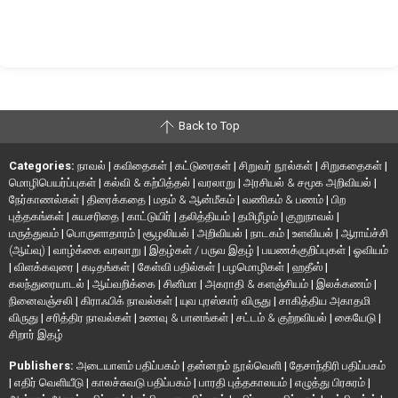
Back to Top
Categories:
நாவல்
|
கவிதைகள்
|
கட்டுரைகள்
|
சிறுவர் நூல்கள்
|
சிறுகதைகள்
|
மொழிபெயர்ப்புகள்
|
கல்வி & கற்பித்தல்
|
வரலாறு
|
அரசியல் & சமூக அறிவியல்
|
நேர்காணல்கள்
|
திரைக்கதை
|
மதம் & ஆன்மீகம்
|
வணிகம் & பணம்
|
பிற
புத்தகங்கள்
|
சுயசரிதை
|
காட்டுயிர்
|
தலித்தியம்
|
தமிழீழம்
|
குறுநாவல்
|
மருத்துவம்
|
பொருளாதாரம்
|
சூழலியல்
|
அறிவியல்
|
நாடகம்
|
உளவியல்
|
ஆராய்ச்சி
(ஆய்வு)
|
வாழ்க்கை வரலாறு
|
இதழ்கள் / பருவ இதழ்
|
பயணக்குறிப்புகள்
|
ஓவியம்
|
விளக்கவுரை
|
கடிதங்கள்
|
கேள்வி பதில்கள்
|
பழமொழிகள்
|
ஹதீஸ்
|
கலந்துரையாடல்
|
ஆய்வறிக்கை
|
சினிமா
|
அகராதி & களஞ்சியம்
|
இலக்கணம்
|
நினைவஞ்சலி
|
கிராஃபிக் நாவல்கள்
|
யுவ புரஸ்கார் விருது
|
சாகித்திய அகாதமி
விருது
|
சரித்திர நாவல்கள்
|
உணவு & பானங்கள்
|
சட்டம் & குற்றவியல்
|
கையேடு
|
சிறார் இதழ்
Publishers:
அடையாளம் பதிப்பகம்
|
தன்னறம் நூல்வெளி
|
தேசாந்திரி பதிப்பகம்
|
எதிர் வெளியீடு
|
காலச்சுவடு பதிப்பகம்
|
பாரதி புத்தகாலயம்
|
எழுத்து பிரசுரம்
|