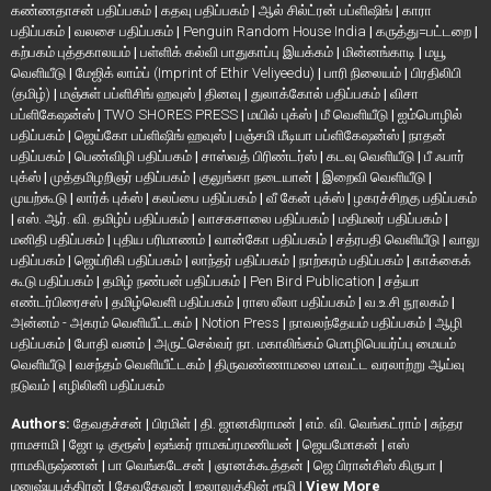
கண்ணதாசன் பதிப்பகம்
|
கதவு பதிப்பகம்
|
ஆல் சில்ட்ரன் பப்ளிஷிங்
|
காரா
பதிப்பகம்
|
வலசை பதிப்பகம்
|
Penguin Random House India
|
கருத்து=பட்டறை
|
கற்பகம் புத்தகாலயம்
|
பள்ளிக் கல்வி பாதுகாப்பு இயக்கம்
|
மின்னங்காடி
|
மயூ
வெளியீடு
|
மேஜிக் லாம்ப் (Imprint of Ethir Veliyeedu)
|
பாரி நிலையம்
|
பிரதிலிபி
(தமிழ்)
|
மஞ்சுள் பப்ளிசிங் ஹவுஸ்
|
தினவு
|
துலாக்கோல் பதிப்பகம்
|
விசா
பப்ளிகேஷன்ஸ்
|
TWO SHORES PRESS
|
மயில் புக்ஸ்
|
மீ வெளியீடு
|
ஐம்பொழில்
பதிப்பகம்
|
ஜெய்கோ பப்ளிஷிங் ஹவுஸ்
|
பஞ்சமி மீடியா பப்ளிகேஷன்ஸ்
|
நாதன்
பதிப்பகம்
|
பெண்விழி பதிப்பகம்
|
சாஸ்வத் பிரிண்டர்ஸ்
|
கடவு வெளியீடு
|
பீ ஃபார்
புக்ஸ்
|
முத்தமிழறிஞர் பதிப்பகம்
|
குலுங்கா நடையான்
|
இறைவி வெளியீடு
|
முயற்கூடு
|
லார்க் புக்ஸ்
|
கலப்பை பதிப்பகம்
|
வீ கேன் புக்ஸ்
|
ழகரச்சிறகு பதிப்பகம்
|
எஸ். ஆர். வி. தமிழ்ப் பதிப்பகம்
|
வாசகசாலை பதிப்பகம்
|
மதிமலர் பதிப்பகம்
|
மனிதி பதிப்பகம்
|
புதிய பரிமாணம்
|
வான்கோ பதிப்பகம்
|
சத்ரபதி வெளியீடு
|
வாலு
பதிப்பகம்
|
ஜெய்ரிகி பதிப்பகம்
|
லாந்தர் பதிப்பகம்
|
நாற்கரம் பதிப்பகம்
|
காக்கைக்
கூடு பதிப்பகம்
|
தமிழ் நண்பன் பதிப்பகம்
|
Pen Bird Publication
|
சத்யா
எண்டர்பிரைசஸ்
|
தமிழ்வெளி பதிப்பகம்
|
ராஸ லீலா பதிப்பகம்
|
வ.உ.சி நூலகம்
|
அன்னம் - அகரம் வெளியீட்டகம்
|
Notion Press
|
நாவலந்தேயம் பதிப்பகம்
|
ஆழி
பதிப்பகம்
|
போதி வனம்
|
அருட்செல்வர் நா. மகாலிங்கம் மொழிபெயர்ப்பு மையம்
வெளியீடு
|
வசந்தம் வெளியீட்டகம்
|
திருவண்ணாமலை மாவட்ட வரலாற்று ஆய்வு
நடுவம்
|
எழிலினி பதிப்பகம்
Authors:
தேவதச்சன்
|
பிரமிள்
|
தி. ஜானகிராமன்
|
எம். வி. வெங்கட்ராம்
|
சுந்தர
ராமசாமி
|
ஜோ டி குரூஸ்
|
ஷங்கர் ராமசுப்ரமணியன்
|
ஜெயமோகன்
|
எஸ்
ராமகிருஷ்ணன்
|
பா வெங்கடேசன்
|
ஞானக்கூத்தன்
|
ஜெ பிரான்சிஸ் கிருபா
|
மனுஷ்யபுத்திரன்
|
தேவதேவன்
|
ஜலாலுத்தின் ரூமி
|
View More