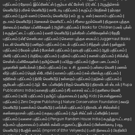
பதிப்பகம்
|
நோராப் இம்ப்ரிண்ட்ஸ்
|
சூர்யா லிட்ரேச்சர் (பி) லிட்
|
அருஞ்சொல்
வெளியீடு
|
பரிசல் வெளியீடு
|
காடோடி பதிப்பகம்
|
கருப்புப் பிரதிகள்
|
நர்மதா
பதிப்பகம்
|
நூல் வனம்
|
கொம்பு வெளியீடு
|
எம். ஐ. டி. எஸ்
|
சுவாசம் பதிப்பகம்
|
தடாகம் வெளியீடு
|
அலைகள் வெளியீட்டகம்
|
சீர்மை நூல்வெளி
|
திருவரசு புத்தக
நிலையம்
|
கவிதா பப்ளிகேஷன்
|
அழிசி பதிப்பகம்
|
Books for Children
|
மலர் புக்ஸ்
|
கருஞ்சட்டைப் பதிப்பகம்
|
வளரி வெளியீடு
|
நக்கீரன் பப்ளிகேஷன்ஸ்
|
தேநீர்
பதிப்பகம்
|
ஸ்ரீ செண்பகா பதிப்பகம்
|
கௌரா புத்தக மையம்
|
Juggernaut Books
|
வடலி வெளியீடு
|
மனிதம் பதிப்பகம்
|
கடல் பதிப்பகம்
|
சிந்தன் புக்ஸ்
|
நன்னூல்
பதிப்பகம்
|
வேரல் புக்ஸ்
|
மோக்லி பதிப்பகம்
|
தாயதி பதிப்பகம்
|
ஆதி பதிப்பகம்
|
மிளிர் பதிப்பகம்
|
அதிர்வு பதிப்பகம்
|
பதிகம் பதிப்பகம்
|
கனலி பதிப்பகம்
|
சிக்ஸ்த்
சென்ஸ் பப்ளிகேஷன்ஸ்
|
தமிழ்வெளி
|
பயிற்று பதிப்பகம்
|
ஜீவா படைப்பகம்
|
பூவுலகின் நண்பர்கள்
|
நீலம் பதிப்பகம்
|
வ. உ. சி. நூலகம்
|
பன்மை வெளி
|
மணல்
வீடு பதிப்பகம்
|
ஹெர் ஸ்டோரிஸ்
|
வானம் பதிப்பகம்
|
கல் விளக்கு பதிப்பகம்
|
உதிரிகள் பதிப்பகம்
|
நிமிர் வெளியீடு
|
உன்னதம் பதிப்பகம்
|
நடுகல் பதிப்பகம்
|
சூரியன் பதிப்பகம்
|
ஆர். கே. பப்ளிஷிங்
|
ரிதம் வெளியீடு
|
திராவிடன் ஸ்டாக்
|
Rupa
Publications India
|
வானதி பதிப்பகம்
|
சீர் வாசகர் வட்டம்
|
தனிமை வெளி
பதிப்பகம்
|
உயிர் பதிப்பகம்
|
தமிழ்ப் புத்தகாலயம்
|
தமிழ் Kids
|
பொன்னுலகம்
பதிப்பகம்
|
Zero Degree Publishing
|
Nature Conservation Foundation
|
சுவடு
வெளியீடு
|
வணக்கம் வெளியீடு
|
மார்க்ஸ் பதிப்பகம்
|
திராவிடன் சில்ரன்ஸ்
|
கண்ணதாசன் பதிப்பகம்
|
கதவு பதிப்பகம்
|
ஆல் சில்ட்ரன் பப்ளிஷிங்
|
காரா
பதிப்பகம்
|
வலசை பதிப்பகம்
|
Penguin Random House India
|
கருத்து=பட்டறை
|
கற்பகம் புத்தகாலயம்
|
பள்ளிக் கல்வி பாதுகாப்பு இயக்கம்
|
மின்னங்காடி
|
மயூ
வெளியீடு
|
மேஜிக் லாம்ப் (Imprint of Ethir Veliyeedu)
|
பாரி நிலையம்
|
பிரதிலிபி