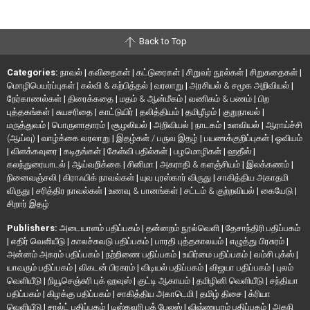
Back to Top
Categories:
நாவல்
|
கவிதைகள்
|
கட்டுரைகள்
|
சிறுவர் நூல்கள்
|
சிறுகதைகள்
|
மொழிபெயர்ப்புகள்
|
கல்வி & கற்பித்தல்
|
வரலாறு
|
அரசியல் & சமூக அறிவியல்
|
நேர்காணல்கள்
|
திரைக்கதை
|
மதம் & ஆன்மீகம்
|
வணிகம் & பணம்
|
பிற
புத்தகங்கள்
|
சுயசரிதை
|
காட்டுயிர்
|
தலித்தியம்
|
தமிழீழம்
|
குறுநாவல்
|
மருத்துவம்
|
பொருளாதாரம்
|
சூழலியல்
|
அறிவியல்
|
நாடகம்
|
உளவியல்
|
ஆராய்ச்சி
(ஆய்வு)
|
வாழ்க்கை வரலாறு
|
இதழ்கள் / பருவ இதழ்
|
பயணக்குறிப்புகள்
|
ஓவியம்
|
விளக்கவுரை
|
கடிதங்கள்
|
கேள்வி பதில்கள்
|
பழமொழிகள்
|
ஹதீஸ்
|
கலந்துரையாடல்
|
ஆய்வறிக்கை
|
சினிமா
|
அகராதி & களஞ்சியம்
|
இலக்கணம்
|
நினைவஞ்சலி
|
கிராஃபிக் நாவல்கள்
|
யுவ புரஸ்கார் விருது
|
சாகித்திய அகாதமி
விருது
|
சரித்திர நாவல்கள்
|
உணவு & பானங்கள்
|
சட்டம் & குற்றவியல்
|
கையேடு
|
சிறார் இதழ்
Publishers:
அடையாளம் பதிப்பகம்
|
தன்னறம் நூல்வெளி
|
தேசாந்திரி பதிப்பகம்
|
எதிர் வெளியீடு
|
காலச்சுவடு பதிப்பகம்
|
பாரதி புத்தகாலயம்
|
எழுத்து பிரசுரம்
|
அன்னம் அகரம் பதிப்பகம்
|
நற்றிணை பதிப்பகம்
|
உயிர்மை பதிப்பகம்
|
வம்சி புக்ஸ்
|
யாவரும் பதிப்பகம்
|
விகடன் பிரசுரம்
|
விடியல் பதிப்பகம்
|
விஜயா பதிப்பகம்
|
புலம்
வெளியீடு
|
நியூசெஞ்சுரி புக் ஹவுஸ்
|
குட்டி ஆகாயம்
|
தமிழினி வெளியீடு
|
சந்தியா
பதிப்பகம்
|
கிழக்கு பதிப்பகம்
|
சாகித்திய அகாடெமி
|
தமிழ் திசை
|
க்ரியா
வெளியீடு
|
சால்ட் பதிப்பகம்
|
டிஸ்கவரி புக் பேலஸ்
|
விஷ்ணுபுரம் பதிப்பகம்
|
அகநி