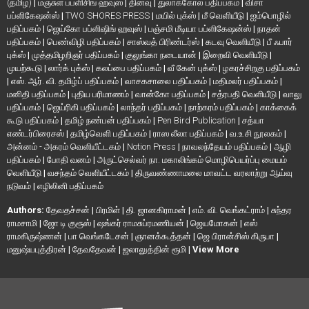
(தமிழ்)
|
மஞ்சுள் பப்ளிசிங் ஹவுஸ்
|
தினவு
|
துலாக்கோல் பதிப்பகம்
|
விசா
பப்ளிகேஷன்ஸ்
|
TWO SHORES PRESS
|
மயில் புக்ஸ்
|
மீ வெளியீடு
|
ஐம்பொழில்
பதிப்பகம்
|
ஜெய்கோ பப்ளிஷிங் ஹவுஸ்
|
பஞ்சமி மீடியா பப்ளிகேஷன்ஸ்
|
நாதன்
பதிப்பகம்
|
பெண்விழி பதிப்பகம்
|
சாஸ்வத் பிரிண்டர்ஸ்
|
கடவு வெளியீடு
|
பீ ஃபார்
புக்ஸ்
|
முத்தமிழறிஞர் பதிப்பகம்
|
குலுங்கா நடையான்
|
இறைவி வெளியீடு
|
முயற்கூடு
|
லார்க் புக்ஸ்
|
கலப்பை பதிப்பகம்
|
வீ கேன் புக்ஸ்
|
ழகரச்சிறகு பதிப்பகம்
|
எஸ். ஆர். வி. தமிழ்ப் பதிப்பகம்
|
வாசகசாலை பதிப்பகம்
|
மதிமலர் பதிப்பகம்
|
மனிதி பதிப்பகம்
|
புதிய பரிமாணம்
|
வான்கோ பதிப்பகம்
|
சத்ரபதி வெளியீடு
|
வாலு
பதிப்பகம்
|
ஜெய்ரிகி பதிப்பகம்
|
லாந்தர் பதிப்பகம்
|
நாற்கரம் பதிப்பகம்
|
காக்கைக்
கூடு பதிப்பகம்
|
தமிழ் நண்பன் பதிப்பகம்
|
Pen Bird Publication
|
சத்யா
எண்டர்பிரைசஸ்
|
தமிழ்வெளி பதிப்பகம்
|
ராஸ லீலா பதிப்பகம்
|
வ.உ.சி நூலகம்
|
அன்னம் - அகரம் வெளியீட்டகம்
|
Notion Press
|
நாவலந்தேயம் பதிப்பகம்
|
ஆழி
பதிப்பகம்
|
போதி வனம்
|
அருட்செல்வர் நா. மகாலிங்கம் மொழிபெயர்ப்பு மையம்
வெளியீடு
|
வசந்தம் வெளியீட்டகம்
|
திருவண்ணாமலை மாவட்ட வரலாற்று ஆய்வு
நடுவம்
|
எழிலினி பதிப்பகம்
Authors:
தேவதச்சன்
|
பிரமிள்
|
தி. ஜானகிராமன்
|
எம். வி. வெங்கட்ராம்
|
சுந்தர
ராமசாமி
|
ஜோ டி குரூஸ்
|
ஷங்கர் ராமசுப்ரமணியன்
|
ஜெயமோகன்
|
எஸ்
ராமகிருஷ்ணன்
|
பா வெங்கடேசன்
|
ஞானக்கூத்தன்
|
ஜெ பிரான்சிஸ் கிருபா
|
மனுஷ்யபுத்திரன்
|
தேவதேவன்
|
ஜலாலுத்தின் ரூமி
|
View More