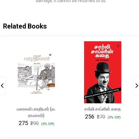
damage, it cannot be returned to us.
Related Books
மகாகவி பாரதியார் (வ.
சார்லி சாப்ளின் கதை
ராமசாமி)
₹256
₹270
(5% Off)
₹275
₹290
(5% Off)