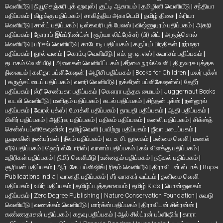
வெளியீடு
|
நியூசெஞ்சுரி புக் ஹவுஸ்
|
குட்டி ஆகாயம்
|
தமிழினி வெளியீடு
|
சந்தியா
பதிப்பகம்
|
கிழக்கு பதிப்பகம்
|
சாகித்திய அகாடெமி
|
தமிழ் திசை
|
க்ரியா
வெளியீடு
|
சால்ட் பதிப்பகம்
|
டிஸ்கவரி புக் பேலஸ்
|
விஷ்ணுபுரம் பதிப்பகம்
|
அகநி
பதிப்பகம்
|
நோராப் இம்ப்ரிண்ட்ஸ்
|
சூர்யா லிட்ரேச்சர் (பி) லிட்
|
அருஞ்சொல்
வெளியீடு
|
பரிசல் வெளியீடு
|
காடோடி பதிப்பகம்
|
கருப்புப் பிரதிகள்
|
நர்மதா
பதிப்பகம்
|
நூல் வனம்
|
கொம்பு வெளியீடு
|
எம். ஐ. டி. எஸ்
|
சுவாசம் பதிப்பகம்
|
தடாகம் வெளியீடு
|
அலைகள் வெளியீட்டகம்
|
சீர்மை நூல்வெளி
|
திருவரசு புத்தக
நிலையம்
|
கவிதா பப்ளிகேஷன்
|
அழிசி பதிப்பகம்
|
Books for Children
|
மலர் புக்ஸ்
|
கருஞ்சட்டைப் பதிப்பகம்
|
வளரி வெளியீடு
|
நக்கீரன் பப்ளிகேஷன்ஸ்
|
தேநீர்
பதிப்பகம்
|
ஸ்ரீ செண்பகா பதிப்பகம்
|
கௌரா புத்தக மையம்
|
Juggernaut Books
|
வடலி வெளியீடு
|
மனிதம் பதிப்பகம்
|
கடல் பதிப்பகம்
|
சிந்தன் புக்ஸ்
|
நன்னூல்
பதிப்பகம்
|
வேரல் புக்ஸ்
|
மோக்லி பதிப்பகம்
|
தாயதி பதிப்பகம்
|
ஆதி பதிப்பகம்
|
மிளிர் பதிப்பகம்
|
அதிர்வு பதிப்பகம்
|
பதிகம் பதிப்பகம்
|
கனலி பதிப்பகம்
|
சிக்ஸ்த்
சென்ஸ் பப்ளிகேஷன்ஸ்
|
தமிழ்வெளி
|
பயிற்று பதிப்பகம்
|
ஜீவா படைப்பகம்
|
பூவுலகின் நண்பர்கள்
|
நீலம் பதிப்பகம்
|
வ. உ. சி. நூலகம்
|
பன்மை வெளி
|
மணல்
வீடு பதிப்பகம்
|
ஹெர் ஸ்டோரிஸ்
|
வானம் பதிப்பகம்
|
கல் விளக்கு பதிப்பகம்
|
உதிரிகள் பதிப்பகம்
|
நிமிர் வெளியீடு
|
உன்னதம் பதிப்பகம்
|
நடுகல் பதிப்பகம்
|
சூரியன் பதிப்பகம்
|
ஆர். கே. பப்ளிஷிங்
|
ரிதம் வெளியீடு
|
திராவிடன் ஸ்டாக்
|
Rupa
Publications India
|
வானதி பதிப்பகம்
|
சீர் வாசகர் வட்டம்
|
தனிமை வெளி
பதிப்பகம்
|
உயிர் பதிப்பகம்
|
தமிழ்ப் புத்தகாலயம்
|
தமிழ் Kids
|
பொன்னுலகம்
பதிப்பகம்
|
Zero Degree Publishing
|
Nature Conservation Foundation
|
சுவடு
வெளியீடு
|
வணக்கம் வெளியீடு
|
மார்க்ஸ் பதிப்பகம்
|
திராவிடன் சில்ரன்ஸ்
|
கண்ணதாசன் பதிப்பகம்
|
கதவு பதிப்பகம்
|
ஆல் சில்ட்ரன் பப்ளிஷிங்
|
காரா