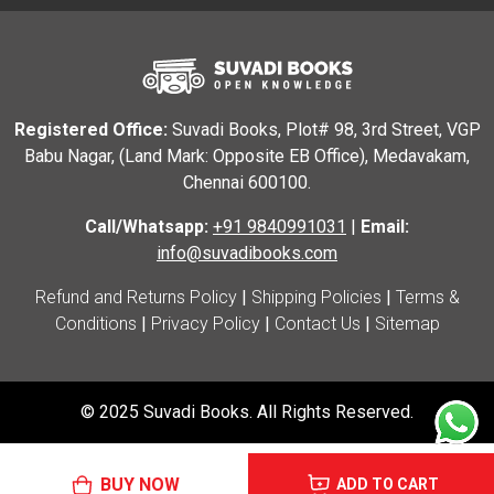
Registered Office:
Suvadi Books, Plot# 98, 3rd Street, VGP
Babu Nagar, (Land Mark: Opposite EB Office), Medavakam,
Chennai 600100.
Call/Whatsapp:
+91 9840991031
|
Email:
info@suvadibooks.com
Refund and Returns Policy
|
Shipping Policies
|
Terms &
Conditions
|
Privacy Policy
|
Contact Us
|
Sitemap
© 2025 Suvadi Books. All Rights Reserved.
BUY NOW
ADD TO CART