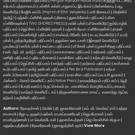
பதிப்பகம்
|
வலசை பதிப்பகம்
|
Penguin Random House India
|
கருத்து=பட்டறை
|
கற்பகம் புத்தகாலயம்
|
பள்ளிக் கல்வி பாதுகாப்பு இயக்கம்
|
மின்னங்காடி
|
மயூ
வெளியீடு
|
மேஜிக் லாம்ப் (Imprint of Ethir Veliyeedu)
|
பாரி நிலையம்
|
பிரதிலிபி
(தமிழ்)
|
மஞ்சுள் பப்ளிசிங் ஹவுஸ்
|
தினவு
|
துலாக்கோல் பதிப்பகம்
|
விசா
பப்ளிகேஷன்ஸ்
|
TWO SHORES PRESS
|
மயில் புக்ஸ்
|
மீ வெளியீடு
|
ஐம்பொழில்
பதிப்பகம்
|
ஜெய்கோ பப்ளிஷிங் ஹவுஸ்
|
பஞ்சமி மீடியா பப்ளிகேஷன்ஸ்
|
நாதன்
பதிப்பகம்
|
பெண்விழி பதிப்பகம்
|
சாஸ்வத் பிரிண்டர்ஸ்
|
கடவு வெளியீடு
|
பீ ஃபார்
புக்ஸ்
|
முத்தமிழறிஞர் பதிப்பகம்
|
குலுங்கா நடையான்
|
இறைவி வெளியீடு
|
முயற்கூடு
|
லார்க் புக்ஸ்
|
கலப்பை பதிப்பகம்
|
வீ கேன் புக்ஸ்
|
ழகரச்சிறகு பதிப்பகம்
|
எஸ். ஆர். வி. தமிழ்ப் பதிப்பகம்
|
வாசகசாலை பதிப்பகம்
|
மதிமலர் பதிப்பகம்
|
மனிதி பதிப்பகம்
|
புதிய பரிமாணம்
|
வான்கோ பதிப்பகம்
|
சத்ரபதி வெளியீடு
|
வாலு
பதிப்பகம்
|
ஜெய்ரிகி பதிப்பகம்
|
லாந்தர் பதிப்பகம்
|
நாற்கரம் பதிப்பகம்
|
காக்கைக்
கூடு பதிப்பகம்
|
தமிழ் நண்பன் பதிப்பகம்
|
Pen Bird Publication
|
சத்யா
எண்டர்பிரைசஸ்
|
தமிழ்வெளி பதிப்பகம்
|
ராஸ லீலா பதிப்பகம்
|
வ.உ.சி நூலகம்
|
அன்னம் - அகரம் வெளியீட்டகம்
|
Notion Press
|
நாவலந்தேயம் பதிப்பகம்
|
ஆழி
பதிப்பகம்
|
போதி வனம்
|
அருட்செல்வர் நா. மகாலிங்கம் மொழிபெயர்ப்பு மையம்
வெளியீடு
|
வசந்தம் வெளியீட்டகம்
|
திருவண்ணாமலை மாவட்ட வரலாற்று ஆய்வு
நடுவம்
|
எழிலினி பதிப்பகம்
Authors:
தேவதச்சன்
|
பிரமிள்
|
தி. ஜானகிராமன்
|
எம். வி. வெங்கட்ராம்
|
சுந்தர
ராமசாமி
|
ஜோ டி குரூஸ்
|
ஷங்கர் ராமசுப்ரமணியன்
|
ஜெயமோகன்
|
எஸ்
ராமகிருஷ்ணன்
|
பா வெங்கடேசன்
|
ஞானக்கூத்தன்
|
ஜெ பிரான்சிஸ் கிருபா
|
மனுஷ்யபுத்திரன்
|
தேவதேவன்
|
ஜலாலுத்தின் ரூமி
|
View More