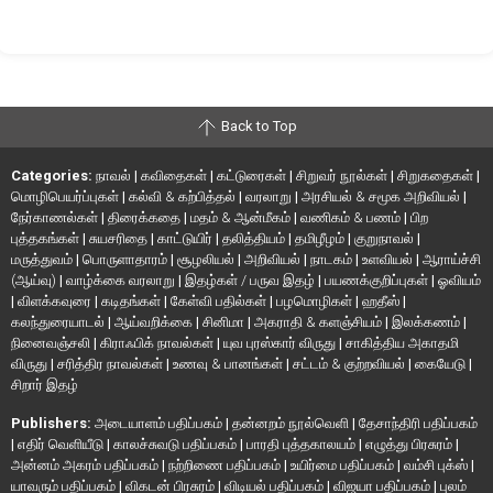
Back to Top
Categories:
நாவல்
|
கவிதைகள்
|
கட்டுரைகள்
|
சிறுவர் நூல்கள்
|
சிறுகதைகள்
|
மொழிபெயர்ப்புகள்
|
கல்வி & கற்பித்தல்
|
வரலாறு
|
அரசியல் & சமூக அறிவியல்
|
நேர்காணல்கள்
|
திரைக்கதை
|
மதம் & ஆன்மீகம்
|
வணிகம் & பணம்
|
பிற
புத்தகங்கள்
|
சுயசரிதை
|
காட்டுயிர்
|
தலித்தியம்
|
தமிழீழம்
|
குறுநாவல்
|
மருத்துவம்
|
பொருளாதாரம்
|
சூழலியல்
|
அறிவியல்
|
நாடகம்
|
உளவியல்
|
ஆராய்ச்சி
(ஆய்வு)
|
வாழ்க்கை வரலாறு
|
இதழ்கள் / பருவ இதழ்
|
பயணக்குறிப்புகள்
|
ஓவியம்
|
விளக்கவுரை
|
கடிதங்கள்
|
கேள்வி பதில்கள்
|
பழமொழிகள்
|
ஹதீஸ்
|
கலந்துரையாடல்
|
ஆய்வறிக்கை
|
சினிமா
|
அகராதி & களஞ்சியம்
|
இலக்கணம்
|
நினைவஞ்சலி
|
கிராஃபிக் நாவல்கள்
|
யுவ புரஸ்கார் விருது
|
சாகித்திய அகாதமி
விருது
|
சரித்திர நாவல்கள்
|
உணவு & பானங்கள்
|
சட்டம் & குற்றவியல்
|
கையேடு
|
சிறார் இதழ்
Publishers:
அடையாளம் பதிப்பகம்
|
தன்னறம் நூல்வெளி
|
தேசாந்திரி பதிப்பகம்
|
எதிர் வெளியீடு
|
காலச்சுவடு பதிப்பகம்
|
பாரதி புத்தகாலயம்
|
எழுத்து பிரசுரம்
|
அன்னம் அகரம் பதிப்பகம்
|
நற்றிணை பதிப்பகம்
|
உயிர்மை பதிப்பகம்
|
வம்சி புக்ஸ்
|
யாவரும் பதிப்பகம்
|
விகடன் பிரசுரம்
|
விடியல் பதிப்பகம்
|
விஜயா பதிப்பகம்
|
புலம்