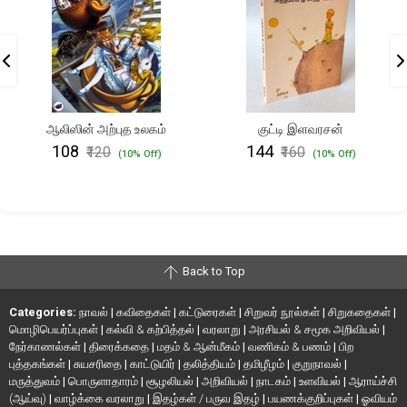
ஆலிஸின் அற்புத உலகம்
குட்டி இளவரசன்
₹108
₹144
₹120
₹160
(10% Off)
(10% Off)
Back to Top
Categories:
நாவல்
|
கவிதைகள்
|
கட்டுரைகள்
|
சிறுவர் நூல்கள்
|
சிறுகதைகள்
|
மொழிபெயர்ப்புகள்
|
கல்வி & கற்பித்தல்
|
வரலாறு
|
அரசியல் & சமூக அறிவியல்
|
நேர்காணல்கள்
|
திரைக்கதை
|
மதம் & ஆன்மீகம்
|
வணிகம் & பணம்
|
பிற
புத்தகங்கள்
|
சுயசரிதை
|
காட்டுயிர்
|
தலித்தியம்
|
தமிழீழம்
|
குறுநாவல்
|
மருத்துவம்
|
பொருளாதாரம்
|
சூழலியல்
|
அறிவியல்
|
நாடகம்
|
உளவியல்
|
ஆராய்ச்சி
(ஆய்வு)
|
வாழ்க்கை வரலாறு
|
இதழ்கள் / பருவ இதழ்
|
பயணக்குறிப்புகள்
|
ஓவியம்