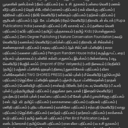
பூவுலகின் நண்பர்கள்
|
நீலம் பதிப்பகம்
|
வ. உ. சி. நூலகம்
|
பன்மை வெளி
|
மணல்
வீடு பதிப்பகம்
|
ஹெர் ஸ்டோரிஸ்
|
வானம் பதிப்பகம்
|
கல் விளக்கு பதிப்பகம்
|
உதிரிகள் பதிப்பகம்
|
நிமிர் வெளியீடு
|
உன்னதம் பதிப்பகம்
|
நடுகல் பதிப்பகம்
|
சூரியன் பதிப்பகம்
|
ஆர். கே. பப்ளிஷிங்
|
ரிதம் வெளியீடு
|
திராவிடன் ஸ்டாக்
|
Rupa
Publications India
|
வானதி பதிப்பகம்
|
சீர் வாசகர் வட்டம்
|
தனிமை வெளி
பதிப்பகம்
|
உயிர் பதிப்பகம்
|
தமிழ்ப் புத்தகாலயம்
|
தமிழ் Kids
|
பொன்னுலகம்
பதிப்பகம்
|
Zero Degree Publishing
|
Nature Conservation Foundation
|
சுவடு
வெளியீடு
|
வணக்கம் வெளியீடு
|
மார்க்ஸ் பதிப்பகம்
|
திராவிடன் சில்ரன்ஸ்
|
கண்ணதாசன் பதிப்பகம்
|
கதவு பதிப்பகம்
|
ஆல் சில்ட்ரன் பப்ளிஷிங்
|
காரா
பதிப்பகம்
|
வலசை பதிப்பகம்
|
Penguin Random House India
|
கருத்து=பட்டறை
|
கற்பகம் புத்தகாலயம்
|
பள்ளிக் கல்வி பாதுகாப்பு இயக்கம்
|
மின்னங்காடி
|
மயூ
வெளியீடு
|
மேஜிக் லாம்ப் (Imprint of Ethir Veliyeedu)
|
பாரி நிலையம்
|
பிரதிலிபி
(தமிழ்)
|
மஞ்சுள் பப்ளிசிங் ஹவுஸ்
|
தினவு
|
துலாக்கோல் பதிப்பகம்
|
விசா
பப்ளிகேஷன்ஸ்
|
TWO SHORES PRESS
|
மயில் புக்ஸ்
|
மீ வெளியீடு
|
ஐம்பொழில்
பதிப்பகம்
|
ஜெய்கோ பப்ளிஷிங் ஹவுஸ்
|
பஞ்சமி மீடியா பப்ளிகேஷன்ஸ்
|
நாதன்
பதிப்பகம்
|
பெண்விழி பதிப்பகம்
|
சாஸ்வத் பிரிண்டர்ஸ்
|
கடவு வெளியீடு
|
பீ ஃபார்
புக்ஸ்
|
முத்தமிழறிஞர் பதிப்பகம்
|
குலுங்கா நடையான்
|
இறைவி வெளியீடு
|
முயற்கூடு
|
லார்க் புக்ஸ்
|
கலப்பை பதிப்பகம்
|
வீ கேன் புக்ஸ்
|
ழகரச்சிறகு பதிப்பகம்
|
எஸ். ஆர். வி. தமிழ்ப் பதிப்பகம்
|
வாசகசாலை பதிப்பகம்
|
மதிமலர் பதிப்பகம்
|
மனிதி பதிப்பகம்
|
புதிய பரிமாணம்
|
வான்கோ பதிப்பகம்
|
சத்ரபதி வெளியீடு
|
வாலு
பதிப்பகம்
|
ஜெய்ரிகி பதிப்பகம்
|
லாந்தர் பதிப்பகம்
|
நாற்கரம் பதிப்பகம்
|
காக்கைக்
கூடு பதிப்பகம்
|
தமிழ் நண்பன் பதிப்பகம்
|
Pen Bird Publication
|
சத்யா
எண்டர்பிரைசஸ்
|
தமிழ்வெளி பதிப்பகம்
|
ராஸ லீலா பதிப்பகம்
|
வ.உ.சி நூலகம்
|