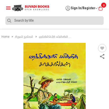
0
Sign In/Register
Home
சிறுவர் நூல்கள்
ஹக்கிள்பெர்ரி ஃபின்னின் …