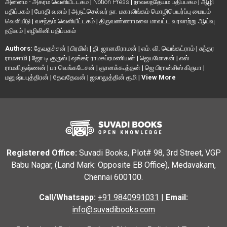
அன்னம் - அகரம் வெளியீட்டகம்
|
Notion Press
|
நாவலந்தேயம் பதிப்பகம்
|
ஆழி
பதிப்பகம்
|
போதி வனம்
|
அருட்செல்வர் நா. மகாலிங்கம் மொழிபெயர்ப்பு மையம்
வெளியீடு
|
வசந்தம் வெளியீட்டகம்
|
திருவண்ணாமலை மாவட்ட வரலாற்று ஆய்வு
நடுவம்
|
எழிலினி பதிப்பகம்
Authors:
தேவதச்சன்
|
பிரமிள்
|
தி. ஜானகிராமன்
|
எம். வி. வெங்கட்ராம்
|
சுந்தர
ராமசாமி
|
ஜோ டி குரூஸ்
|
ஷங்கர் ராமசுப்ரமணியன்
|
ஜெயமோகன்
|
எஸ்
ராமகிருஷ்ணன்
|
பா வெங்கடேசன்
|
ஞானக்கூத்தன்
|
ஜெ பிரான்சிஸ் கிருபா
|
மனுஷ்யபுத்திரன்
|
தேவதேவன்
|
ஜலாலுத்தின் ரூமி
|
View More
Registered Office:
Suvadi Books, Plot# 98, 3rd Street, VGP
Babu Nagar, (Land Mark: Opposite EB Office), Medavakam,
Chennai 600100.
Call/Whatsapp:
+91 9840991031
|
Email:
info@suvadibooks.com