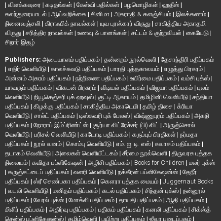
|
விளக்கவுரை
|
கடிதங்கள்
|
கேள்வி பதில்கள்
|
பழமொழிகள்
|
ஹதீஸ்
|
கலந்துரையாடல்
|
ஆய்வறிக்கை
|
சினிமா
|
அகராதி & களஞ்சியம்
|
இலக்கணம்
|
நினைவஞ்சலி
|
கிராஃபிக் நாவல்கள்
|
யுவ புரஸ்கார் விருது
|
சாகித்திய அகாதமி
விருது
|
சரித்திர நாவல்கள்
|
உணவு & பானங்கள்
|
சட்டம் & குற்றவியல்
|
கையேடு
|
சிறார் இதழ்
Publishers:
அடையாளம் பதிப்பகம்
|
தன்னறம் நூல்வெளி
|
தேசாந்திரி பதிப்பகம்
|
எதிர் வெளியீடு
|
காலச்சுவடு பதிப்பகம்
|
பாரதி புத்தகாலயம்
|
எழுத்து பிரசுரம்
|
அன்னம் அகரம் பதிப்பகம்
|
நற்றிணை பதிப்பகம்
|
உயிர்மை பதிப்பகம்
|
வம்சி புக்ஸ்
|
யாவரும் பதிப்பகம்
|
விகடன் பிரசுரம்
|
விடியல் பதிப்பகம்
|
விஜயா பதிப்பகம்
|
புலம்
வெளியீடு
|
நியூசெஞ்சுரி புக் ஹவுஸ்
|
குட்டி ஆகாயம்
|
தமிழினி வெளியீடு
|
சந்தியா
பதிப்பகம்
|
கிழக்கு பதிப்பகம்
|
சாகித்திய அகாடெமி
|
தமிழ் திசை
|
க்ரியா
வெளியீடு
|
சால்ட் பதிப்பகம்
|
டிஸ்கவரி புக் பேலஸ்
|
விஷ்ணுபுரம் பதிப்பகம்
|
அகநி
பதிப்பகம்
|
நோராப் இம்ப்ரிண்ட்ஸ்
|
சூர்யா லிட்ரேச்சர் (பி) லிட்
|
அருஞ்சொல்
வெளியீடு
|
பரிசல் வெளியீடு
|
காடோடி பதிப்பகம்
|
கருப்புப் பிரதிகள்
|
நர்மதா
பதிப்பகம்
|
நூல் வனம்
|
கொம்பு வெளியீடு
|
எம். ஐ. டி. எஸ்
|
சுவாசம் பதிப்பகம்
|
தடாகம் வெளியீடு
|
அலைகள் வெளியீட்டகம்
|
சீர்மை நூல்வெளி
|
திருவரசு புத்தக
நிலையம்
|
கவிதா பப்ளிகேஷன்
|
அழிசி பதிப்பகம்
|
Books for Children
|
மலர் புக்ஸ்
|
கருஞ்சட்டைப் பதிப்பகம்
|
வளரி வெளியீடு
|
நக்கீரன் பப்ளிகேஷன்ஸ்
|
தேநீர்
பதிப்பகம்
|
ஸ்ரீ செண்பகா பதிப்பகம்
|
கௌரா புத்தக மையம்
|
Juggernaut Books
|
வடலி வெளியீடு
|
மனிதம் பதிப்பகம்
|
கடல் பதிப்பகம்
|
சிந்தன் புக்ஸ்
|
நன்னூல்
பதிப்பகம்
|
வேரல் புக்ஸ்
|
மோக்லி பதிப்பகம்
|
தாயதி பதிப்பகம்
|
ஆதி பதிப்பகம்
|
மிளிர் பதிப்பகம்
|
அதிர்வு பதிப்பகம்
|
பதிகம் பதிப்பகம்
|
கனலி பதிப்பகம்
|
சிக்ஸ்த்
சென்ஸ் பப்ளிகேஷன்ஸ்
|
தமிழ்வெளி
|
பயிற்று பதிப்பகம்
|
ஜீவா படைப்பகம்
|