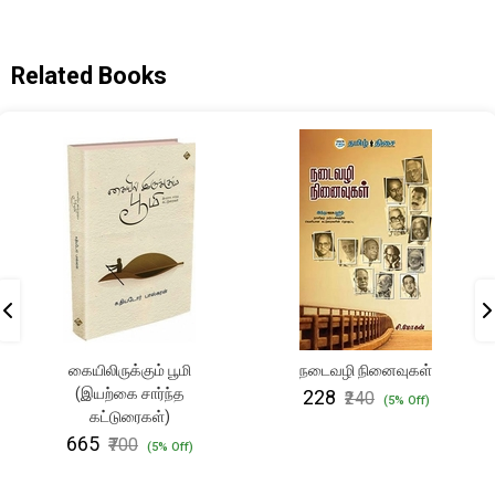
Related Books
கையிலிருக்கும் பூமி
நடைவழி நினைவுகள்
(இயற்கை சார்ந்த
₹228
₹240
(5% Off)
கட்டுரைகள்)
₹665
₹700
(5% Off)