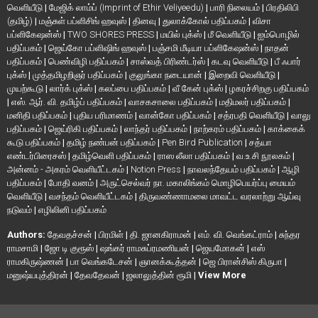
வெளியீடு
|
மேஜிக் லாம்ப் (Imprint of Ethir Veliyeedu)
|
பாரி நிலையம்
|
பிரதிலிபி
(தமிழ்)
|
மஞ்சுள் பப்ளிசிங் ஹவுஸ்
|
தினவு
|
துலாக்கோல் பதிப்பகம்
|
விசா
பப்ளிகேஷன்ஸ்
|
TWO SHORES PRESS
|
மயில் புக்ஸ்
|
மீ வெளியீடு
|
ஐம்பொழில்
பதிப்பகம்
|
ஜெய்கோ பப்ளிஷிங் ஹவுஸ்
|
பஞ்சமி மீடியா பப்ளிகேஷன்ஸ்
|
நாதன்
பதிப்பகம்
|
பெண்விழி பதிப்பகம்
|
சாஸ்வத் பிரிண்டர்ஸ்
|
கடவு வெளியீடு
|
பீ ஃபார்
புக்ஸ்
|
முத்தமிழறிஞர் பதிப்பகம்
|
குலுங்கா நடையான்
|
இறைவி வெளியீடு
|
முயற்கூடு
|
லார்க் புக்ஸ்
|
கலப்பை பதிப்பகம்
|
வீ கேன் புக்ஸ்
|
ழகரச்சிறகு பதிப்பகம்
|
எஸ். ஆர். வி. தமிழ்ப் பதிப்பகம்
|
வாசகசாலை பதிப்பகம்
|
மதிமலர் பதிப்பகம்
|
மனிதி பதிப்பகம்
|
புதிய பரிமாணம்
|
வான்கோ பதிப்பகம்
|
சத்ரபதி வெளியீடு
|
வாலு
பதிப்பகம்
|
ஜெய்ரிகி பதிப்பகம்
|
லாந்தர் பதிப்பகம்
|
நாற்கரம் பதிப்பகம்
|
காக்கைக்
கூடு பதிப்பகம்
|
தமிழ் நண்பன் பதிப்பகம்
|
Pen Bird Publication
|
சத்யா
எண்டர்பிரைசஸ்
|
தமிழ்வெளி பதிப்பகம்
|
ராஸ லீலா பதிப்பகம்
|
வ.உ.சி நூலகம்
|
அன்னம் - அகரம் வெளியீட்டகம்
|
Notion Press
|
நாவலந்தேயம் பதிப்பகம்
|
ஆழி
பதிப்பகம்
|
போதி வனம்
|
அருட்செல்வர் நா. மகாலிங்கம் மொழிபெயர்ப்பு மையம்
வெளியீடு
|
வசந்தம் வெளியீட்டகம்
|
திருவண்ணாமலை மாவட்ட வரலாற்று ஆய்வு
நடுவம்
|
எழிலினி பதிப்பகம்
Authors:
தேவதச்சன்
|
பிரமிள்
|
தி. ஜானகிராமன்
|
எம். வி. வெங்கட்ராம்
|
சுந்தர
ராமசாமி
|
ஜோ டி குரூஸ்
|
ஷங்கர் ராமசுப்ரமணியன்
|
ஜெயமோகன்
|
எஸ்
ராமகிருஷ்ணன்
|
பா வெங்கடேசன்
|
ஞானக்கூத்தன்
|
ஜெ பிரான்சிஸ் கிருபா
|
மனுஷ்யபுத்திரன்
|
தேவதேவன்
|
ஜலாலுத்தின் ரூமி
|
View More