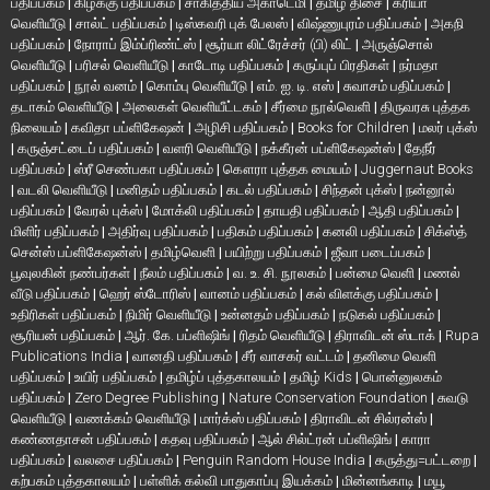
பதிப்பகம்
|
கிழக்கு பதிப்பகம்
|
சாகித்திய அகாடெமி
|
தமிழ் திசை
|
க்ரியா
வெளியீடு
|
சால்ட் பதிப்பகம்
|
டிஸ்கவரி புக் பேலஸ்
|
விஷ்ணுபுரம் பதிப்பகம்
|
அகநி
பதிப்பகம்
|
நோராப் இம்ப்ரிண்ட்ஸ்
|
சூர்யா லிட்ரேச்சர் (பி) லிட்
|
அருஞ்சொல்
வெளியீடு
|
பரிசல் வெளியீடு
|
காடோடி பதிப்பகம்
|
கருப்புப் பிரதிகள்
|
நர்மதா
பதிப்பகம்
|
நூல் வனம்
|
கொம்பு வெளியீடு
|
எம். ஐ. டி. எஸ்
|
சுவாசம் பதிப்பகம்
|
தடாகம் வெளியீடு
|
அலைகள் வெளியீட்டகம்
|
சீர்மை நூல்வெளி
|
திருவரசு புத்தக
நிலையம்
|
கவிதா பப்ளிகேஷன்
|
அழிசி பதிப்பகம்
|
Books for Children
|
மலர் புக்ஸ்
|
கருஞ்சட்டைப் பதிப்பகம்
|
வளரி வெளியீடு
|
நக்கீரன் பப்ளிகேஷன்ஸ்
|
தேநீர்
பதிப்பகம்
|
ஸ்ரீ செண்பகா பதிப்பகம்
|
கௌரா புத்தக மையம்
|
Juggernaut Books
|
வடலி வெளியீடு
|
மனிதம் பதிப்பகம்
|
கடல் பதிப்பகம்
|
சிந்தன் புக்ஸ்
|
நன்னூல்
பதிப்பகம்
|
வேரல் புக்ஸ்
|
மோக்லி பதிப்பகம்
|
தாயதி பதிப்பகம்
|
ஆதி பதிப்பகம்
|
மிளிர் பதிப்பகம்
|
அதிர்வு பதிப்பகம்
|
பதிகம் பதிப்பகம்
|
கனலி பதிப்பகம்
|
சிக்ஸ்த்
சென்ஸ் பப்ளிகேஷன்ஸ்
|
தமிழ்வெளி
|
பயிற்று பதிப்பகம்
|
ஜீவா படைப்பகம்
|
பூவுலகின் நண்பர்கள்
|
நீலம் பதிப்பகம்
|
வ. உ. சி. நூலகம்
|
பன்மை வெளி
|
மணல்
வீடு பதிப்பகம்
|
ஹெர் ஸ்டோரிஸ்
|
வானம் பதிப்பகம்
|
கல் விளக்கு பதிப்பகம்
|
உதிரிகள் பதிப்பகம்
|
நிமிர் வெளியீடு
|
உன்னதம் பதிப்பகம்
|
நடுகல் பதிப்பகம்
|
சூரியன் பதிப்பகம்
|
ஆர். கே. பப்ளிஷிங்
|
ரிதம் வெளியீடு
|
திராவிடன் ஸ்டாக்
|
Rupa
Publications India
|
வானதி பதிப்பகம்
|
சீர் வாசகர் வட்டம்
|
தனிமை வெளி
பதிப்பகம்
|
உயிர் பதிப்பகம்
|
தமிழ்ப் புத்தகாலயம்
|
தமிழ் Kids
|
பொன்னுலகம்
பதிப்பகம்
|
Zero Degree Publishing
|
Nature Conservation Foundation
|
சுவடு
வெளியீடு
|
வணக்கம் வெளியீடு
|
மார்க்ஸ் பதிப்பகம்
|
திராவிடன் சில்ரன்ஸ்
|
கண்ணதாசன் பதிப்பகம்
|
கதவு பதிப்பகம்
|
ஆல் சில்ட்ரன் பப்ளிஷிங்
|
காரா
பதிப்பகம்
|
வலசை பதிப்பகம்
|
Penguin Random House India
|
கருத்து=பட்டறை
|
கற்பகம் புத்தகாலயம்
|
பள்ளிக் கல்வி பாதுகாப்பு இயக்கம்
|
மின்னங்காடி
|
மயூ