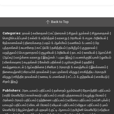
Back to Top
Categories:
நாவல்
|
கவிதைகள்
|
கட்டுரைகள்
|
சிறுவர் நூல்கள்
|
சிறுகதைகள்
|
மொழிபெயர்ப்புகள்
|
கல்வி & கற்பித்தல்
|
வரலாறு
|
அரசியல் & சமூக அறிவியல்
|
நேர்காணல்கள்
|
திரைக்கதை
|
மதம் & ஆன்மீகம்
|
வணிகம் & பணம்
|
பிற
புத்தகங்கள்
|
சுயசரிதை
|
காட்டுயிர்
|
தலித்தியம்
|
தமிழீழம்
|
குறுநாவல்
|
மருத்துவம்
|
பொருளாதாரம்
|
சூழலியல்
|
அறிவியல்
|
நாடகம்
|
உளவியல்
|
ஆராய்ச்சி
(ஆய்வு)
|
வாழ்க்கை வரலாறு
|
இதழ்கள் / பருவ இதழ்
|
பயணக்குறிப்புகள்
|
ஓவியம்
|
விளக்கவுரை
|
கடிதங்கள்
|
கேள்வி பதில்கள்
|
பழமொழிகள்
|
ஹதீஸ்
|
கலந்துரையாடல்
|
ஆய்வறிக்கை
|
சினிமா
|
அகராதி & களஞ்சியம்
|
இலக்கணம்
|
நினைவஞ்சலி
|
கிராஃபிக் நாவல்கள்
|
யுவ புரஸ்கார் விருது
|
சாகித்திய அகாதமி
விருது
|
சரித்திர நாவல்கள்
|
உணவு & பானங்கள்
|
சட்டம் & குற்றவியல்
|
கையேடு
|
சிறார் இதழ்
Publishers:
அடையாளம் பதிப்பகம்
|
தன்னறம் நூல்வெளி
|
தேசாந்திரி பதிப்பகம்
|
எதிர் வெளியீடு
|
காலச்சுவடு பதிப்பகம்
|
பாரதி புத்தகாலயம்
|
எழுத்து பிரசுரம்
|
அன்னம் அகரம் பதிப்பகம்
|
நற்றிணை பதிப்பகம்
|
உயிர்மை பதிப்பகம்
|
வம்சி புக்ஸ்
|
யாவரும் பதிப்பகம்
|
விகடன் பிரசுரம்
|
விடியல் பதிப்பகம்
|
விஜயா பதிப்பகம்
|
புலம்
வெளியீடு
|
நியூசெஞ்சுரி புக் ஹவுஸ்
|
குட்டி ஆகாயம்
|
தமிழினி வெளியீடு
|
சந்தியா