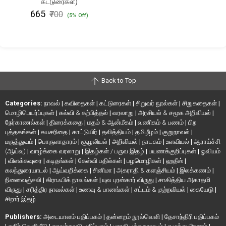
கட்டுரைகள்)
₹665
₹700
(5% Off)
Back to Top
Categories:
நாவல்
|
கவிதைகள்
|
கட்டுரைகள்
|
சிறுவர் நூல்கள்
|
சிறுகதைகள்
|
மொழிபெயர்ப்புகள்
|
கல்வி & கற்பித்தல்
|
வரலாறு
|
அரசியல் & சமூக அறிவியல்
|
நேர்காணல்கள்
|
திரைக்கதை
|
மதம் & ஆன்மீகம்
|
வணிகம் & பணம்
|
பிற
புத்தகங்கள்
|
சுயசரிதை
|
காட்டுயிர்
|
தலித்தியம்
|
தமிழீழம்
|
குறுநாவல்
|
மருத்துவம்
|
பொருளாதாரம்
|
சூழலியல்
|
அறிவியல்
|
நாடகம்
|
உளவியல்
|
ஆராய்ச்சி
(ஆய்வு)
|
வாழ்க்கை வரலாறு
|
இதழ்கள் / பருவ இதழ்
|
பயணக்குறிப்புகள்
|
ஓவியம்
|
விளக்கவுரை
|
கடிதங்கள்
|
கேள்வி பதில்கள்
|
பழமொழிகள்
|
ஹதீஸ்
|
கலந்துரையாடல்
|
ஆய்வறிக்கை
|
சினிமா
|
அகராதி & களஞ்சியம்
|
இலக்கணம்
|
நினைவஞ்சலி
|
கிராஃபிக் நாவல்கள்
|
யுவ புரஸ்கார் விருது
|
சாகித்திய அகாதமி
விருது
|
சரித்திர நாவல்கள்
|
உணவு & பானங்கள்
|
சட்டம் & குற்றவியல்
|
கையேடு
|
சிறார் இதழ்
Publishers:
அடையாளம் பதிப்பகம்
|
தன்னறம் நூல்வெளி
|
தேசாந்திரி பதிப்பகம்