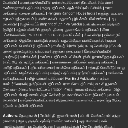
வெளியீடு
|
வணக்கம் வெளியீடு
|
மார்க்ஸ் பதிப்பகம்
|
திராவிடன் சில்ரன்ஸ்
|
கண்ணதாசன் பதிப்பகம்
|
கதவு பதிப்பகம்
|
ஆல் சில்ட்ரன் பப்ளிஷிங்
|
காரா
பதிப்பகம்
|
வலசை பதிப்பகம்
|
Penguin Random House India
|
கருத்து=பட்டறை
|
கற்பகம் புத்தகாலயம்
|
பள்ளிக் கல்வி பாதுகாப்பு இயக்கம்
|
மின்னங்காடி
|
மயூ
வெளியீடு
|
மேஜிக் லாம்ப் (Imprint of Ethir Veliyeedu)
|
பாரி நிலையம்
|
பிரதிலிபி
(தமிழ்)
|
மஞ்சுள் பப்ளிசிங் ஹவுஸ்
|
தினவு
|
துலாக்கோல் பதிப்பகம்
|
விசா
பப்ளிகேஷன்ஸ்
|
TWO SHORES PRESS
|
மயில் புக்ஸ்
|
மீ வெளியீடு
|
ஐம்பொழில்
பதிப்பகம்
|
ஜெய்கோ பப்ளிஷிங் ஹவுஸ்
|
பஞ்சமி மீடியா பப்ளிகேஷன்ஸ்
|
நாதன்
பதிப்பகம்
|
பெண்விழி பதிப்பகம்
|
சாஸ்வத் பிரிண்டர்ஸ்
|
கடவு வெளியீடு
|
பீ ஃபார்
புக்ஸ்
|
முத்தமிழறிஞர் பதிப்பகம்
|
குலுங்கா நடையான்
|
இறைவி வெளியீடு
|
முயற்கூடு
|
லார்க் புக்ஸ்
|
கலப்பை பதிப்பகம்
|
வீ கேன் புக்ஸ்
|
ழகரச்சிறகு பதிப்பகம்
|
எஸ். ஆர். வி. தமிழ்ப் பதிப்பகம்
|
வாசகசாலை பதிப்பகம்
|
மதிமலர் பதிப்பகம்
|
மனிதி பதிப்பகம்
|
புதிய பரிமாணம்
|
வான்கோ பதிப்பகம்
|
சத்ரபதி வெளியீடு
|
வாலு
பதிப்பகம்
|
ஜெய்ரிகி பதிப்பகம்
|
லாந்தர் பதிப்பகம்
|
நாற்கரம் பதிப்பகம்
|
காக்கைக்
கூடு பதிப்பகம்
|
தமிழ் நண்பன் பதிப்பகம்
|
Pen Bird Publication
|
சத்யா
எண்டர்பிரைசஸ்
|
தமிழ்வெளி பதிப்பகம்
|
ராஸ லீலா பதிப்பகம்
|
வ.உ.சி நூலகம்
|
அன்னம் - அகரம் வெளியீட்டகம்
|
Notion Press
|
நாவலந்தேயம் பதிப்பகம்
|
ஆழி
பதிப்பகம்
|
போதி வனம்
|
அருட்செல்வர் நா. மகாலிங்கம் மொழிபெயர்ப்பு மையம்
வெளியீடு
|
வசந்தம் வெளியீட்டகம்
|
திருவண்ணாமலை மாவட்ட வரலாற்று ஆய்வு
நடுவம்
|
எழிலினி பதிப்பகம்
Authors:
தேவதச்சன்
|
பிரமிள்
|
தி. ஜானகிராமன்
|
எம். வி. வெங்கட்ராம்
|
சுந்தர
ராமசாமி
|
ஜோ டி குரூஸ்
|
ஷங்கர் ராமசுப்ரமணியன்
|
ஜெயமோகன்
|
எஸ்
ராமகிருஷ்ணன்
|
பா வெங்கடேசன்
|
ஞானக்கூத்தன்
|
ஜெ பிரான்சிஸ் கிருபா
|