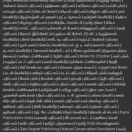
|
எதிர் வெளியீடு
|
காலச்சுவடு பதிப்பகம்
|
பாரதி புத்தகாலயம்
|
எழுத்து பிரசுரம்
|
அன்னம் அகரம் பதிப்பகம்
|
நற்றிணை பதிப்பகம்
|
உயிர்மை பதிப்பகம்
|
வம்சி புக்ஸ்
|
யாவரும் பதிப்பகம்
|
விகடன் பிரசுரம்
|
விடியல் பதிப்பகம்
|
விஜயா பதிப்பகம்
|
புலம்
வெளியீடு
|
நியூசெஞ்சுரி புக் ஹவுஸ்
|
குட்டி ஆகாயம்
|
தமிழினி வெளியீடு
|
சந்தியா
பதிப்பகம்
|
கிழக்கு பதிப்பகம்
|
சாகித்திய அகாடெமி
|
தமிழ் திசை
|
க்ரியா
வெளியீடு
|
சால்ட் பதிப்பகம்
|
டிஸ்கவரி புக் பேலஸ்
|
விஷ்ணுபுரம் பதிப்பகம்
|
அகநி
பதிப்பகம்
|
நோராப் இம்ப்ரிண்ட்ஸ்
|
சூர்யா லிட்ரேச்சர் (பி) லிட்
|
அருஞ்சொல்
வெளியீடு
|
பரிசல் வெளியீடு
|
காடோடி பதிப்பகம்
|
கருப்புப் பிரதிகள்
|
நர்மதா
பதிப்பகம்
|
நூல் வனம்
|
கொம்பு வெளியீடு
|
எம். ஐ. டி. எஸ்
|
சுவாசம் பதிப்பகம்
|
தடாகம் வெளியீடு
|
அலைகள் வெளியீட்டகம்
|
சீர்மை நூல்வெளி
|
திருவரசு புத்தக
நிலையம்
|
கவிதா பப்ளிகேஷன்
|
அழிசி பதிப்பகம்
|
Books for Children
|
மலர் புக்ஸ்
|
கருஞ்சட்டைப் பதிப்பகம்
|
வளரி வெளியீடு
|
நக்கீரன் பப்ளிகேஷன்ஸ்
|
தேநீர்
பதிப்பகம்
|
ஸ்ரீ செண்பகா பதிப்பகம்
|
கௌரா புத்தக மையம்
|
Juggernaut Books
|
வடலி வெளியீடு
|
மனிதம் பதிப்பகம்
|
கடல் பதிப்பகம்
|
சிந்தன் புக்ஸ்
|
நன்னூல்
பதிப்பகம்
|
வேரல் புக்ஸ்
|
மோக்லி பதிப்பகம்
|
தாயதி பதிப்பகம்
|
ஆதி பதிப்பகம்
|
மிளிர் பதிப்பகம்
|
அதிர்வு பதிப்பகம்
|
பதிகம் பதிப்பகம்
|
கனலி பதிப்பகம்
|
சிக்ஸ்த்
சென்ஸ் பப்ளிகேஷன்ஸ்
|
தமிழ்வெளி
|
பயிற்று பதிப்பகம்
|
ஜீவா படைப்பகம்
|
பூவுலகின் நண்பர்கள்
|
நீலம் பதிப்பகம்
|
வ. உ. சி. நூலகம்
|
பன்மை வெளி
|
மணல்
வீடு பதிப்பகம்
|
ஹெர் ஸ்டோரிஸ்
|
வானம் பதிப்பகம்
|
கல் விளக்கு பதிப்பகம்
|
உதிரிகள் பதிப்பகம்
|
நிமிர் வெளியீடு
|
உன்னதம் பதிப்பகம்
|
நடுகல் பதிப்பகம்
|
சூரியன் பதிப்பகம்
|
ஆர். கே. பப்ளிஷிங்
|
ரிதம் வெளியீடு
|
திராவிடன் ஸ்டாக்
|
Rupa
Publications India
|
வானதி பதிப்பகம்
|
சீர் வாசகர் வட்டம்
|
தனிமை வெளி
பதிப்பகம்
|
உயிர் பதிப்பகம்
|
தமிழ்ப் புத்தகாலயம்
|
தமிழ் Kids
|
பொன்னுலகம்
பதிப்பகம்
|
Zero Degree Publishing
|
Nature Conservation Foundation
|
சுவடு