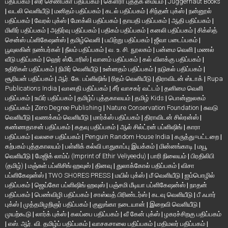
பதிப்பகம்
|
ஸ்ரீ செண்பகா பதிப்பகம்
|
கௌரா புத்தக மையம்
|
Juggernaut Books
|
வடலி வெளியீடு
|
மனிதம் பதிப்பகம்
|
கடல் பதிப்பகம்
|
சிந்தன் புக்ஸ்
|
நன்னூல்
பதிப்பகம்
|
வேரல் புக்ஸ்
|
மோக்லி பதிப்பகம்
|
தாயதி பதிப்பகம்
|
ஆதி பதிப்பகம்
|
மிளிர் பதிப்பகம்
|
அதிர்வு பதிப்பகம்
|
பதிகம் பதிப்பகம்
|
கனலி பதிப்பகம்
|
சிக்ஸ்த்
சென்ஸ் பப்ளிகேஷன்ஸ்
|
தமிழ்வெளி
|
பயிற்று பதிப்பகம்
|
ஜீவா படைப்பகம்
|
பூவுலகின் நண்பர்கள்
|
நீலம் பதிப்பகம்
|
வ. உ. சி. நூலகம்
|
பன்மை வெளி
|
மணல்
வீடு பதிப்பகம்
|
ஹெர் ஸ்டோரிஸ்
|
வானம் பதிப்பகம்
|
கல் விளக்கு பதிப்பகம்
|
உதிரிகள் பதிப்பகம்
|
நிமிர் வெளியீடு
|
உன்னதம் பதிப்பகம்
|
நடுகல் பதிப்பகம்
|
சூரியன் பதிப்பகம்
|
ஆர். கே. பப்ளிஷிங்
|
ரிதம் வெளியீடு
|
திராவிடன் ஸ்டாக்
|
Rupa
Publications India
|
வானதி பதிப்பகம்
|
சீர் வாசகர் வட்டம்
|
தனிமை வெளி
பதிப்பகம்
|
உயிர் பதிப்பகம்
|
தமிழ்ப் புத்தகாலயம்
|
தமிழ் Kids
|
பொன்னுலகம்
பதிப்பகம்
|
Zero Degree Publishing
|
Nature Conservation Foundation
|
சுவடு
வெளியீடு
|
வணக்கம் வெளியீடு
|
மார்க்ஸ் பதிப்பகம்
|
திராவிடன் சில்ரன்ஸ்
|
கண்ணதாசன் பதிப்பகம்
|
கதவு பதிப்பகம்
|
ஆல் சில்ட்ரன் பப்ளிஷிங்
|
காரா
பதிப்பகம்
|
வலசை பதிப்பகம்
|
Penguin Random House India
|
கருத்து=பட்டறை
|
கற்பகம் புத்தகாலயம்
|
பள்ளிக் கல்வி பாதுகாப்பு இயக்கம்
|
மின்னங்காடி
|
மயூ
வெளியீடு
|
மேஜிக் லாம்ப் (Imprint of Ethir Veliyeedu)
|
பாரி நிலையம்
|
பிரதிலிபி
(தமிழ்)
|
மஞ்சுள் பப்ளிசிங் ஹவுஸ்
|
தினவு
|
துலாக்கோல் பதிப்பகம்
|
விசா
பப்ளிகேஷன்ஸ்
|
TWO SHORES PRESS
|
மயில் புக்ஸ்
|
மீ வெளியீடு
|
ஐம்பொழில்
பதிப்பகம்
|
ஜெய்கோ பப்ளிஷிங் ஹவுஸ்
|
பஞ்சமி மீடியா பப்ளிகேஷன்ஸ்
|
நாதன்
பதிப்பகம்
|
பெண்விழி பதிப்பகம்
|
சாஸ்வத் பிரிண்டர்ஸ்
|
கடவு வெளியீடு
|
பீ ஃபார்
புக்ஸ்
|
முத்தமிழறிஞர் பதிப்பகம்
|
குலுங்கா நடையான்
|
இறைவி வெளியீடு
|
முயற்கூடு
|
லார்க் புக்ஸ்
|
கலப்பை பதிப்பகம்
|
வீ கேன் புக்ஸ்
|
ழகரச்சிறகு பதிப்பகம்
|
எஸ். ஆர். வி. தமிழ்ப் பதிப்பகம்
|
வாசகசாலை பதிப்பகம்
|
மதிமலர் பதிப்பகம்
|