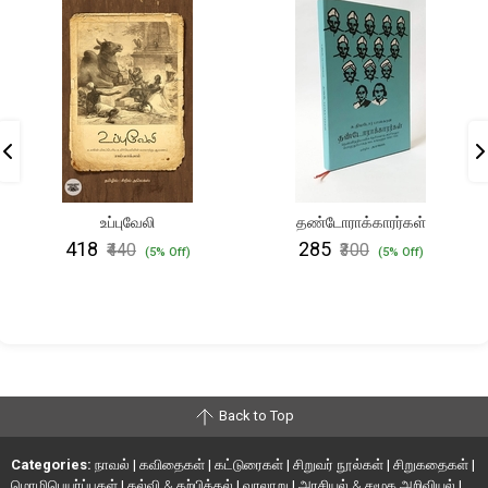
உப்புவேலி
தண்டோராக்காரர்கள்
₹418
₹285
₹440
₹300
(5% Off)
(5% Off)
Back to Top
Categories:
நாவல்
|
கவிதைகள்
|
கட்டுரைகள்
|
சிறுவர் நூல்கள்
|
சிறுகதைகள்
|
மொழிபெயர்ப்புகள்
|
கல்வி & கற்பித்தல்
|
வரலாறு
|
அரசியல் & சமூக அறிவியல்
|