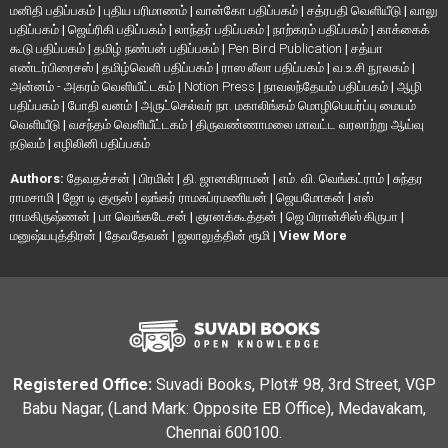
மனிதி பதிப்பகம்
|
புதிய பரிமாணம்
|
வான்கோ பதிப்பகம்
|
சத்ரபதி வெளியீடு
|
வாலு
பதிப்பகம்
|
ஜெய்ரிகி பதிப்பகம்
|
லாந்தர் பதிப்பகம்
|
நாற்கரம் பதிப்பகம்
|
காக்கைக்
கூடு பதிப்பகம்
|
தமிழ் நண்பன் பதிப்பகம்
|
Pen Bird Publication
|
சத்யா
எண்டர்பிரைசஸ்
|
தமிழ்வெளி பதிப்பகம்
|
ராஸ லீலா பதிப்பகம்
|
வ.உ.சி நூலகம்
|
அன்னம் - அகரம் வெளியீட்டகம்
|
Notion Press
|
நாவலந்தேயம் பதிப்பகம்
|
ஆழி
பதிப்பகம்
|
போதி வனம்
|
அருட்செல்வர் நா. மகாலிங்கம் மொழிபெயர்ப்பு மையம்
வெளியீடு
|
வசந்தம் வெளியீட்டகம்
|
திருவண்ணாமலை மாவட்ட வரலாற்று ஆய்வு
நடுவம்
|
எழிலினி பதிப்பகம்
Authors:
தேவதச்சன்
|
பிரமிள்
|
தி. ஜானகிராமன்
|
எம். வி. வெங்கட்ராம்
|
சுந்தர
ராமசாமி
|
ஜோ டி குரூஸ்
|
ஷங்கர் ராமசுப்ரமணியன்
|
ஜெயமோகன்
|
எஸ்
ராமகிருஷ்ணன்
|
பா வெங்கடேசன்
|
ஞானக்கூத்தன்
|
ஜெ பிரான்சிஸ் கிருபா
|
மனுஷ்யபுத்திரன்
|
தேவதேவன்
|
ஜலாலுத்தின் ரூமி
|
View More
Registered Office:
Suvadi Books, Plot# 98, 3rd Street, VGP
Babu Nagar, (Land Mark: Opposite EB Office), Medavakam,
Chennai 600100.