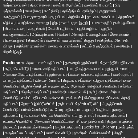
நேர்காணல்கள்
|
திரைக்கதை
|
மதம் & ஆன்மீகம்
|
வணிகம் & பணம்
|
பிற
புத்தகங்கள்
|
சுயசரிதை
|
காட்டுயிர்
|
தலித்தியம்
|
தமிழீழம்
|
குறுநாவல்
|
மருத்துவம்
|
பொருளாதாரம்
|
சூழலியல்
|
அறிவியல்
|
நாடகம்
|
உளவியல்
|
ஆராய்ச்சி
(ஆய்வு)
|
வாழ்க்கை வரலாறு
|
இதழ்கள் / பருவ இதழ்
|
பயணக்குறிப்புகள்
|
ஓவியம்
|
விளக்கவுரை
|
கடிதங்கள்
|
கேள்வி பதில்கள்
|
பழமொழிகள்
|
ஹதீஸ்
|
கலந்துரையாடல்
|
ஆய்வறிக்கை
|
சினிமா
|
அகராதி & களஞ்சியம்
|
இலக்கணம்
|
நினைவஞ்சலி
|
கிராஃபிக் நாவல்கள்
|
யுவ புரஸ்கார் விருது
|
சாகித்திய அகாதமி
விருது
|
சரித்திர நாவல்கள்
|
உணவு & பானங்கள்
|
சட்டம் & குற்றவியல்
|
கையேடு
|
சிறார் இதழ்
Publishers:
அடையாளம் பதிப்பகம்
|
தன்னறம் நூல்வெளி
|
தேசாந்திரி பதிப்பகம்
|
எதிர் வெளியீடு
|
காலச்சுவடு பதிப்பகம்
|
பாரதி புத்தகாலயம்
|
எழுத்து பிரசுரம்
|
அன்னம் அகரம் பதிப்பகம்
|
நற்றிணை பதிப்பகம்
|
உயிர்மை பதிப்பகம்
|
வம்சி புக்ஸ்
|
யாவரும் பதிப்பகம்
|
விகடன் பிரசுரம்
|
விடியல் பதிப்பகம்
|
விஜயா பதிப்பகம்
|
புலம்
வெளியீடு
|
நியூசெஞ்சுரி புக் ஹவுஸ்
|
குட்டி ஆகாயம்
|
தமிழினி வெளியீடு
|
சந்தியா
பதிப்பகம்
|
கிழக்கு பதிப்பகம்
|
சாகித்திய அகாடெமி
|
தமிழ் திசை
|
க்ரியா
வெளியீடு
|
சால்ட் பதிப்பகம்
|
டிஸ்கவரி புக் பேலஸ்
|
விஷ்ணுபுரம் பதிப்பகம்
|
அகநி
பதிப்பகம்
|
நோராப் இம்ப்ரிண்ட்ஸ்
|
சூர்யா லிட்ரேச்சர் (பி) லிட்
|
அருஞ்சொல்
வெளியீடு
|
பரிசல் வெளியீடு
|
காடோடி பதிப்பகம்
|
கருப்புப் பிரதிகள்
|
நர்மதா
பதிப்பகம்
|
நூல் வனம்
|
கொம்பு வெளியீடு
|
எம். ஐ. டி. எஸ்
|
சுவாசம் பதிப்பகம்
|
தடாகம் வெளியீடு
|
அலைகள் வெளியீட்டகம்
|
சீர்மை நூல்வெளி
|
திருவரசு புத்தக
நிலையம்
|
கவிதா பப்ளிகேஷன்
|
அழிசி பதிப்பகம்
|
Books for Children
|
மலர் புக்ஸ்
|
கருஞ்சட்டைப் பதிப்பகம்
|
வளரி வெளியீடு
|
நக்கீரன் பப்ளிகேஷன்ஸ்
|
தேநீர்