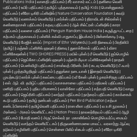
Publications India
|
வானதி பதிப்பகம்
|
சீர் வாசகர் வட்டம்
|
தனிமை வெளி
பதிப்பகம்
|
உயிர் பதிப்பகம்
|
தமிழ்ப் புத்தகாலயம்
|
தமிழ் Kids
|
பொன்னுலகம்
பதிப்பகம்
|
ஸீரோ டிகிரி பப்ளிஷிங்
|
Nature Conservation Foundation
|
சுவடு
வெளியீடு
|
வணக்கம் வெளியீடு
|
மார்க்ஸ் பதிப்பகம்
|
திராவிடன் சில்ரன்ஸ்
|
கண்ணதாசன் பதிப்பகம்
|
கதவு பதிப்பகம்
|
ஆல் சில்ட்ரன் பப்ளிஷிங்
|
காரா
பதிப்பகம்
|
வலசை பதிப்பகம்
|
Penguin Random House India
|
கருத்து=பட்டறை
|
கற்பகம் புத்தகாலயம்
|
பள்ளிக் கல்வி பாதுகாப்பு இயக்கம்
|
மின்னங்காடி
|
மயூ
வெளியீடு
|
மேஜிக் லாம்ப் (Imprint of Ethir Veliyeedu)
|
பாரி நிலையம்
|
பிரதிலிபி
(தமிழ்)
|
மஞ்சுள் பப்ளிசிங் ஹவுஸ்
|
தினவு
|
துலாக்கோல் பதிப்பகம்
|
விசா
பப்ளிகேஷன்ஸ்
|
TWO SHORES PRESS
|
மயில் புக்ஸ்
|
மீ வெளியீடு
|
ஐம்பொழில்
பதிப்பகம்
|
ஜெய்கோ பப்ளிஷிங் ஹவுஸ்
|
பஞ்சமி மீடியா பப்ளிகேஷன்ஸ்
|
நாதன்
பதிப்பகம்
|
பெண்விழி பதிப்பகம்
|
சாஸ்வத் பிரிண்டர்ஸ்
|
கடவு வெளியீடு
|
பீ ஃபார்
புக்ஸ்
|
முத்தமிழறிஞர் பதிப்பகம்
|
குலுங்கா நடையான்
|
இறைவி வெளியீடு
|
முயற்கூடு
|
லார்க் புக்ஸ்
|
கலப்பை பதிப்பகம்
|
வீ கேன் புக்ஸ்
|
ழகரச்சிறகு பதிப்பகம்
|
எஸ். ஆர். வி. தமிழ்ப் பதிப்பகம்
|
வாசகசாலை பதிப்பகம்
|
மதிமலர் பதிப்பகம்
|
மனிதி பதிப்பகம்
|
புதிய பரிமாணம்
|
வான்கோ பதிப்பகம்
|
சத்ரபதி வெளியீடு
|
வாலு
பதிப்பகம்
|
ஜெய்ரிகி பதிப்பகம்
|
லாந்தர் பதிப்பகம்
|
நாற்கரம் பதிப்பகம்
|
காக்கைக்
கூடு பதிப்பகம்
|
தமிழ் நண்பன் பதிப்பகம்
|
Pen Bird Publication
|
சத்யா
எண்டர்பிரைசஸ்
|
தமிழ்வெளி பதிப்பகம்
|
ராஸ லீலா பதிப்பகம்
|
வ.உ.சி நூலகம்
|
அன்னம் - அகரம் வெளியீட்டகம்
|
Notion Press
|
நாவலந்தேயம் பதிப்பகம்
|
ஆழி
பதிப்பகம்
|
போதி வனம்
|
அருட்செல்வர் நா. மகாலிங்கம் மொழிபெயர்ப்பு மையம்
வெளியீடு
|
வசந்தம் வெளியீட்டகம்
|
திருவண்ணாமலை மாவட்ட வரலாற்று ஆய்வு
நடுவம்
|
எழிலினி பதிப்பகம்
|
சென்னை பிலிம் ஸ்கூல் பதிப்பகம்
|
ஸீரோ டிகிரி
பப்ளிஷிங்