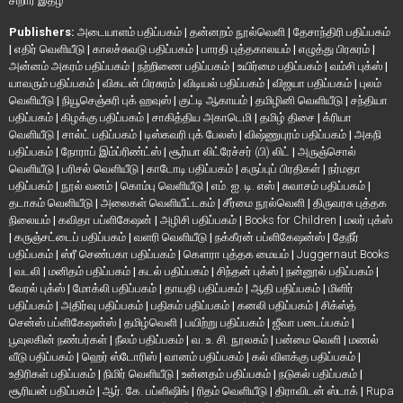
சிறார் இதழ்
Publishers:
அடையாளம் பதிப்பகம்
|
தன்னறம் நூல்வெளி
|
தேசாந்திரி பதிப்பகம்
|
எதிர் வெளியீடு
|
காலச்சுவடு பதிப்பகம்
|
பாரதி புத்தகாலயம்
|
எழுத்து பிரசுரம்
|
அன்னம் அகரம் பதிப்பகம்
|
நற்றிணை பதிப்பகம்
|
உயிர்மை பதிப்பகம்
|
வம்சி புக்ஸ்
|
யாவரும் பதிப்பகம்
|
விகடன் பிரசுரம்
|
விடியல் பதிப்பகம்
|
விஜயா பதிப்பகம்
|
புலம்
வெளியீடு
|
நியூசெஞ்சுரி புக் ஹவுஸ்
|
குட்டி ஆகாயம்
|
தமிழினி வெளியீடு
|
சந்தியா
பதிப்பகம்
|
கிழக்கு பதிப்பகம்
|
சாகித்திய அகாடெமி
|
தமிழ் திசை
|
க்ரியா
வெளியீடு
|
சால்ட் பதிப்பகம்
|
டிஸ்கவரி புக் பேலஸ்
|
விஷ்ணுபுரம் பதிப்பகம்
|
அகநி
பதிப்பகம்
|
நோராப் இம்ப்ரிண்ட்ஸ்
|
சூர்யா லிட்ரேச்சர் (பி) லிட்
|
அருஞ்சொல்
வெளியீடு
|
பரிசல் வெளியீடு
|
காடோடி பதிப்பகம்
|
கருப்புப் பிரதிகள்
|
நர்மதா
பதிப்பகம்
|
நூல் வனம்
|
கொம்பு வெளியீடு
|
எம். ஐ. டி. எஸ்
|
சுவாசம் பதிப்பகம்
|
தடாகம் வெளியீடு
|
அலைகள் வெளியீட்டகம்
|
சீர்மை நூல்வெளி
|
திருவரசு புத்தக
நிலையம்
|
கவிதா பப்ளிகேஷன்
|
அழிசி பதிப்பகம்
|
Books for Children
|
மலர் புக்ஸ்
|
கருஞ்சட்டைப் பதிப்பகம்
|
வளரி வெளியீடு
|
நக்கீரன் பப்ளிகேஷன்ஸ்
|
தேநீர்
பதிப்பகம்
|
ஸ்ரீ செண்பகா பதிப்பகம்
|
கௌரா புத்தக மையம்
|
Juggernaut Books
|
வடலி
|
மனிதம் பதிப்பகம்
|
கடல் பதிப்பகம்
|
சிந்தன் புக்ஸ்
|
நன்னூல் பதிப்பகம்
|
வேரல் புக்ஸ்
|
மோக்லி பதிப்பகம்
|
தாயதி பதிப்பகம்
|
ஆதி பதிப்பகம்
|
மிளிர்
பதிப்பகம்
|
அதிர்வு பதிப்பகம்
|
பதிகம் பதிப்பகம்
|
கனலி பதிப்பகம்
|
சிக்ஸ்த்
சென்ஸ் பப்ளிகேஷன்ஸ்
|
தமிழ்வெளி
|
பயிற்று பதிப்பகம்
|
ஜீவா படைப்பகம்
|
பூவுலகின் நண்பர்கள்
|
நீலம் பதிப்பகம்
|
வ. உ. சி. நூலகம்
|
பன்மை வெளி
|
மணல்
வீடு பதிப்பகம்
|
ஹெர் ஸ்டோரிஸ்
|
வானம் பதிப்பகம்
|
கல் விளக்கு பதிப்பகம்
|
உதிரிகள் பதிப்பகம்
|
நிமிர் வெளியீடு
|
உன்னதம் பதிப்பகம்
|
நடுகல் பதிப்பகம்
|
சூரியன் பதிப்பகம்
|
ஆர். கே. பப்ளிஷிங்
|
ரிதம் வெளியீடு
|
திராவிடன் ஸ்டாக்
|
Rupa