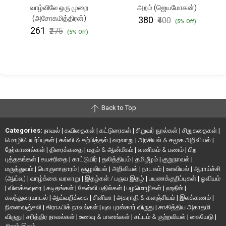
வாழ்விலே ஒரு முறை
அறம் (ஜெயமோகன்)
(அசோகமித்திரன்)
₹380
₹400
(5% Off)
₹261
₹275
(5% Off)
Back to Top
Categories:
நாவல்
|
கவிதைகள்
|
கட்டுரைகள்
|
சிறுவர் நூல்கள்
|
சிறுகதைகள்
|
மொழிபெயர்ப்புகள்
|
கல்வி & கற்பித்தல்
|
வரலாறு
|
அரசியல் & சமூக அறிவியல்
|
நேர்காணல்கள்
|
திரைக்கதை
|
மதம் & ஆன்மீகம்
|
வணிகம் & பணம்
|
பிற
புத்தகங்கள்
|
சுயசரிதை
|
காட்டுயிர்
|
தலித்தியம்
|
தமிழீழம்
|
குறுநாவல்
|
மருத்துவம்
|
பொருளாதாரம்
|
சூழலியல்
|
அறிவியல்
|
நாடகம்
|
உளவியல்
|
ஆராய்ச்சி
(ஆய்வு)
|
வாழ்க்கை வரலாறு
|
இதழ்கள் / பருவ இதழ்
|
பயணக்குறிப்புகள்
|
ஓவியம்
|
விளக்கவுரை
|
கடிதங்கள்
|
கேள்வி பதில்கள்
|
பழமொழிகள்
|
ஹதீஸ்
|
கலந்துரையாடல்
|
ஆய்வறிக்கை
|
சினிமா
|
அகராதி & களஞ்சியம்
|
இலக்கணம்
|
நினைவஞ்சலி
|
கிராஃபிக் நாவல்கள்
|
யுவ புரஸ்கார் விருது
|
சாகித்திய அகாதமி
விருது
|
சரித்திர நாவல்கள்
|
உணவு & பானங்கள்
|
சட்டம் & குற்றவியல்
|
கையேடு
|