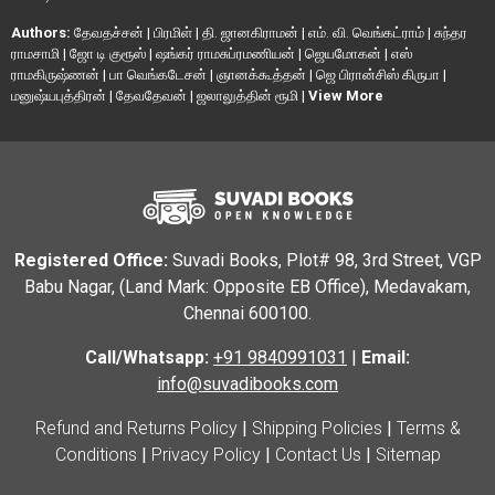
Authors:
தேவதச்சன்
|
பிரமிள்
|
தி. ஜானகிராமன்
|
எம். வி. வெங்கட்ராம்
|
சுந்தர
ராமசாமி
|
ஜோ டி குரூஸ்
|
ஷங்கர் ராமசுப்ரமணியன்
|
ஜெயமோகன்
|
எஸ்
ராமகிருஷ்ணன்
|
பா வெங்கடேசன்
|
ஞானக்கூத்தன்
|
ஜெ பிரான்சிஸ் கிருபா
|
மனுஷ்யபுத்திரன்
|
தேவதேவன்
|
ஜலாலுத்தின் ரூமி
|
View More
Registered Office:
Suvadi Books, Plot# 98, 3rd Street, VGP
Babu Nagar, (Land Mark: Opposite EB Office), Medavakam,
Chennai 600100.
Call/Whatsapp:
+91 9840991031
|
Email:
info@suvadibooks.com
Refund and Returns Policy
|
Shipping Policies
|
Terms &
Conditions
|
Privacy Policy
|
Contact Us
|
Sitemap