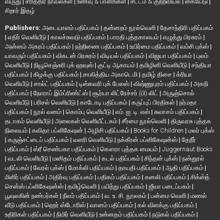
விருது
|
சரித்திர நாவல்கள்
|
உணவு & பானங்கள்
|
சட்டம் & குற்றவியல்
|
கையேடு
|
சிறார் இதழ்
Publishers:
அடையாளம் பதிப்பகம்
|
தன்னறம் நூல்வெளி
|
தேசாந்திரி பதிப்பகம்
|
எதிர் வெளியீடு
|
காலச்சுவடு பதிப்பகம்
|
பாரதி புத்தகாலயம்
|
எழுத்து பிரசுரம்
|
அன்னம் அகரம் பதிப்பகம்
|
நற்றிணை பதிப்பகம்
|
உயிர்மை பதிப்பகம்
|
வம்சி புக்ஸ்
|
யாவரும் பதிப்பகம்
|
விகடன் பிரசுரம்
|
விடியல் பதிப்பகம்
|
விஜயா பதிப்பகம்
|
புலம்
வெளியீடு
|
நியூசெஞ்சுரி புக் ஹவுஸ்
|
குட்டி ஆகாயம்
|
தமிழினி வெளியீடு
|
சந்தியா
பதிப்பகம்
|
கிழக்கு பதிப்பகம்
|
சாகித்திய அகாடெமி
|
தமிழ் திசை
|
க்ரியா
வெளியீடு
|
சால்ட் பதிப்பகம்
|
டிஸ்கவரி புக் பேலஸ்
|
விஷ்ணுபுரம் பதிப்பகம்
|
அகநி
பதிப்பகம்
|
நோராப் இம்ப்ரிண்ட்ஸ்
|
சூர்யா லிட்ரேச்சர் (பி) லிட்
|
அருஞ்சொல்
வெளியீடு
|
பரிசல் வெளியீடு
|
காடோடி பதிப்பகம்
|
கருப்புப் பிரதிகள்
|
நர்மதா
பதிப்பகம்
|
நூல் வனம்
|
கொம்பு வெளியீடு
|
எம். ஐ. டி. எஸ்
|
சுவாசம் பதிப்பகம்
|
தடாகம் வெளியீடு
|
அலைகள் வெளியீட்டகம்
|
சீர்மை நூல்வெளி
|
திருவரசு புத்தக
நிலையம்
|
கவிதா பப்ளிகேஷன்
|
அழிசி பதிப்பகம்
|
Books for Children
|
மலர் புக்ஸ்
|
கருஞ்சட்டைப் பதிப்பகம்
|
வளரி வெளியீடு
|
நக்கீரன் பப்ளிகேஷன்ஸ்
|
தேநீர்
பதிப்பகம்
|
ஸ்ரீ செண்பகா பதிப்பகம்
|
கௌரா புத்தக மையம்
|
Juggernaut Books
|
வடலி வெளியீடு
|
மனிதம் பதிப்பகம்
|
கடல் பதிப்பகம்
|
சிந்தன் புக்ஸ்
|
நன்னூல்
பதிப்பகம்
|
வேரல் புக்ஸ்
|
மோக்லி பதிப்பகம்
|
தாயதி பதிப்பகம்
|
ஆதி பதிப்பகம்
|
மிளிர் பதிப்பகம்
|
அதிர்வு பதிப்பகம்
|
பதிகம் பதிப்பகம்
|
கனலி பதிப்பகம்
|
சிக்ஸ்த்
சென்ஸ் பப்ளிகேஷன்ஸ்
|
தமிழ்வெளி
|
பயிற்று பதிப்பகம்
|
ஜீவா படைப்பகம்
|
பூவுலகின் நண்பர்கள்
|
நீலம் பதிப்பகம்
|
வ. உ. சி. நூலகம்
|
பன்மை வெளி
|
மணல்
வீடு பதிப்பகம்
|
ஹெர் ஸ்டோரிஸ்
|
வானம் பதிப்பகம்
|
கல் விளக்கு பதிப்பகம்
|
உதிரிகள் பதிப்பகம்
|
நிமிர் வெளியீடு
|
உன்னதம் பதிப்பகம்
|
நடுகல் பதிப்பகம்
|