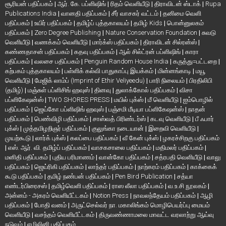
சூரியன் பதிப்பகம்
|
ஆர். கே. பப்ளிஷிங்
|
ரிதம் வெளியீடு
|
திராவிடன் ஸ்டாக்
|
Rupa
Publications India
|
வானதி பதிப்பகம்
|
சீர் வாசகர் வட்டம்
|
தனிமை வெளி
பதிப்பகம்
|
உயிர் பதிப்பகம்
|
தமிழ்ப் புத்தகாலயம்
|
தமிழ் Kids
|
பொன்னுலகம்
பதிப்பகம்
|
Zero Degree Publishing
|
Nature Conservation Foundation
|
சுவடு
வெளியீடு
|
வணக்கம் வெளியீடு
|
மார்க்ஸ் பதிப்பகம்
|
திராவிடன் சில்ரன்ஸ்
|
கண்ணதாசன் பதிப்பகம்
|
கதவு பதிப்பகம்
|
ஆல் சில்ட்ரன் பப்ளிஷிங்
|
காரா
பதிப்பகம்
|
வலசை பதிப்பகம்
|
Penguin Random House India
|
கருத்து=பட்டறை
|
கற்பகம் புத்தகாலயம்
|
பள்ளிக் கல்வி பாதுகாப்பு இயக்கம்
|
மின்னங்காடி
|
மயூ
வெளியீடு
|
மேஜிக் லாம்ப் (Imprint of Ethir Veliyeedu)
|
பாரி நிலையம்
|
பிரதிலிபி
(தமிழ்)
|
மஞ்சுள் பப்ளிசிங் ஹவுஸ்
|
தினவு
|
துலாக்கோல் பதிப்பகம்
|
விசா
பப்ளிகேஷன்ஸ்
|
TWO SHORES PRESS
|
மயில் புக்ஸ்
|
மீ வெளியீடு
|
ஐம்பொழில்
பதிப்பகம்
|
ஜெய்கோ பப்ளிஷிங் ஹவுஸ்
|
பஞ்சமி மீடியா பப்ளிகேஷன்ஸ்
|
நாதன்
பதிப்பகம்
|
பெண்விழி பதிப்பகம்
|
சாஸ்வத் பிரிண்டர்ஸ்
|
கடவு வெளியீடு
|
பீ ஃபார்
புக்ஸ்
|
முத்தமிழறிஞர் பதிப்பகம்
|
குலுங்கா நடையான்
|
இறைவி வெளியீடு
|
முயற்கூடு
|
லார்க் புக்ஸ்
|
கலப்பை பதிப்பகம்
|
வீ கேன் புக்ஸ்
|
ழகரச்சிறகு பதிப்பகம்
|
எஸ். ஆர். வி. தமிழ்ப் பதிப்பகம்
|
வாசகசாலை பதிப்பகம்
|
மதிமலர் பதிப்பகம்
|
மனிதி பதிப்பகம்
|
புதிய பரிமாணம்
|
வான்கோ பதிப்பகம்
|
சத்ரபதி வெளியீடு
|
வாலு
பதிப்பகம்
|
ஜெய்ரிகி பதிப்பகம்
|
லாந்தர் பதிப்பகம்
|
நாற்கரம் பதிப்பகம்
|
காக்கைக்
கூடு பதிப்பகம்
|
தமிழ் நண்பன் பதிப்பகம்
|
Pen Bird Publication
|
சத்யா
எண்டர்பிரைசஸ்
|
தமிழ்வெளி பதிப்பகம்
|
ராஸ லீலா பதிப்பகம்
|
வ.உ.சி நூலகம்
|
அன்னம் - அகரம் வெளியீட்டகம்
|
Notion Press
|
நாவலந்தேயம் பதிப்பகம்
|
ஆழி
பதிப்பகம்
|
போதி வனம்
|
அருட்செல்வர் நா. மகாலிங்கம் மொழிபெயர்ப்பு மையம்
வெளியீடு
|
வசந்தம் வெளியீட்டகம்
|
திருவண்ணாமலை மாவட்ட வரலாற்று ஆய்வு
நடுவம்
|
எழிலினி பதிப்பகம்