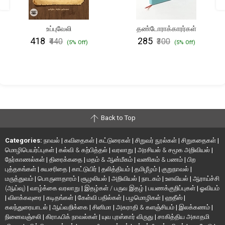
உப்புவேலி
தண்டோராக்காரர்கள்
₹418
₹285
₹440
₹300
(5% Off)
(5% Off)
Back to Top
Categories:
நாவல்
|
கவிதைகள்
|
கட்டுரைகள்
|
சிறுவர் நூல்கள்
|
சிறுகதைகள்
|
மொழிபெயர்ப்புகள்
|
கல்வி & கற்பித்தல்
|
வரலாறு
|
அரசியல் & சமூக அறிவியல்
|
நேர்காணல்கள்
|
திரைக்கதை
|
மதம் & ஆன்மீகம்
|
வணிகம் & பணம்
|
பிற
புத்தகங்கள்
|
சுயசரிதை
|
காட்டுயிர்
|
தலித்தியம்
|
தமிழீழம்
|
குறுநாவல்
|
மருத்துவம்
|
பொருளாதாரம்
|
சூழலியல்
|
அறிவியல்
|
நாடகம்
|
உளவியல்
|
ஆராய்ச்சி
(ஆய்வு)
|
வாழ்க்கை வரலாறு
|
இதழ்கள் / பருவ இதழ்
|
பயணக்குறிப்புகள்
|
ஓவியம்
|
விளக்கவுரை
|
கடிதங்கள்
|
கேள்வி பதில்கள்
|
பழமொழிகள்
|
ஹதீஸ்
|
கலந்துரையாடல்
|
ஆய்வறிக்கை
|
சினிமா
|
அகராதி & களஞ்சியம்
|
இலக்கணம்
|
நினைவஞ்சலி
|
கிராஃபிக் நாவல்கள்
|
யுவ புரஸ்கார் விருது
|
சாகித்திய அகாதமி