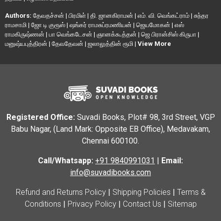
Authors:
தேவதச்சன்
|
பிரமிள்
|
தி. ஜானகிராமன்
|
எம். வி. வெங்கட்ராம்
|
சுந்தர
ராமசாமி
|
ஜோ டி குரூஸ்
|
ஷங்கர் ராமசுப்ரமணியன்
|
ஜெயமோகன்
|
எஸ்
ராமகிருஷ்ணன்
|
பா வெங்கடேசன்
|
ஞானக்கூத்தன்
|
ஜெ பிரான்சிஸ் கிருபா
|
மனுஷ்யபுத்திரன்
|
தேவதேவன்
|
ஜலாலுத்தின் ரூமி
|
View More
Registered Office:
Suvadi Books, Plot# 98, 3rd Street, VGP
Babu Nagar, (Land Mark: Opposite EB Office), Medavakam,
Chennai 600100.
Call/Whatsapp:
+91 9840991031
|
Email:
info@suvadibooks.com
Refund and Returns Policy
|
Shipping Policies
|
Terms &
Conditions
|
Privacy Policy
|
Contact Us
|
Sitemap