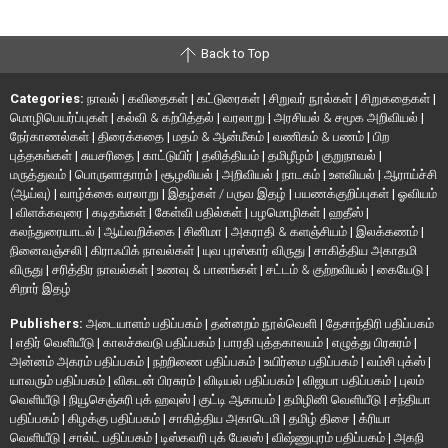
Back to Top
Categories:
நாவல்
|
கவிதைகள்
|
கட்டுரைகள்
|
சிறுவர் நூல்கள்
|
சிறுகதைகள்
|
மொழிபெயர்ப்புகள்
|
கல்வி & கற்பித்தல்
|
வரலாறு
|
அரசியல் & சமூக அறிவியல்
|
நேர்காணல்கள்
|
திரைக்கதை
|
மதம் & ஆன்மீகம்
|
வணிகம் & பணம்
|
பிற
புத்தகங்கள்
|
சுயசரிதை
|
காட்டுயிர்
|
தலித்தியம்
|
தமிழீழம்
|
குறுநாவல்
|
மருத்துவம்
|
பொருளாதாரம்
|
சூழலியல்
|
அறிவியல்
|
நாடகம்
|
உளவியல்
|
ஆராய்ச்சி
(ஆய்வு)
|
வாழ்க்கை வரலாறு
|
இதழ்கள் / பருவ இதழ்
|
பயணக்குறிப்புகள்
|
ஓவியம்
|
விளக்கவுரை
|
கடிதங்கள்
|
கேள்வி பதில்கள்
|
பழமொழிகள்
|
ஹதீஸ்
|
கலந்துரையாடல்
|
ஆய்வறிக்கை
|
சினிமா
|
அகராதி & களஞ்சியம்
|
இலக்கணம்
|
நினைவஞ்சலி
|
கிராஃபிக் நாவல்கள்
|
யுவ புரஸ்கார் விருது
|
சாகித்திய அகாதமி
விருது
|
சரித்திர நாவல்கள்
|
உணவு & பானங்கள்
|
சட்டம் & குற்றவியல்
|
கையேடு
|
சிறார் இதழ்
Publishers:
அடையாளம் பதிப்பகம்
|
தன்னறம் நூல்வெளி
|
தேசாந்திரி பதிப்பகம்
|
எதிர் வெளியீடு
|
காலச்சுவடு பதிப்பகம்
|
பாரதி புத்தகாலயம்
|
எழுத்து பிரசுரம்
|
அன்னம் அகரம் பதிப்பகம்
|
நற்றிணை பதிப்பகம்
|
உயிர்மை பதிப்பகம்
|
வம்சி புக்ஸ்
|
யாவரும் பதிப்பகம்
|
விகடன் பிரசுரம்
|
விடியல் பதிப்பகம்
|
விஜயா பதிப்பகம்
|
புலம்
வெளியீடு
|
நியூசெஞ்சுரி புக் ஹவுஸ்
|
குட்டி ஆகாயம்
|
தமிழினி வெளியீடு
|
சந்தியா
பதிப்பகம்
|
கிழக்கு பதிப்பகம்
|
சாகித்திய அகாடெமி
|
தமிழ் திசை
|
க்ரியா
வெளியீடு
|
சால்ட் பதிப்பகம்
|
டிஸ்கவரி புக் பேலஸ்
|
விஷ்ணுபுரம் பதிப்பகம்
|
அகநி