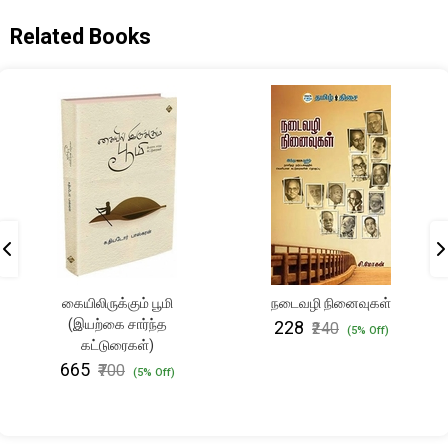
Related Books
கையிலிருக்கும் பூமி
நடைவழி நினைவுகள்
(இயற்கை சார்ந்த
₹228
₹240
(5% Off)
கட்டுரைகள்)
₹665
₹700
(5% Off)