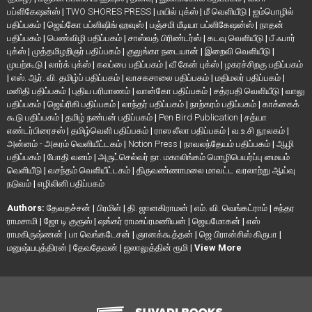
பப்ளிகேஷன்ஸ்
|
TWO SHORES PRESS
|
மயில் புக்ஸ்
|
மீ வெளியீடு
|
ஐம்பொழில்
பதிப்பகம்
|
ஜெய்கோ பப்ளிஷிங் ஹவுஸ்
|
பஞ்சமி மீடியா பப்ளிகேஷன்ஸ்
|
நாதன்
பதிப்பகம்
|
பெண்விழி பதிப்பகம்
|
சாஸ்வத் பிரிண்டர்ஸ்
|
கடவு வெளியீடு
|
பீ ஃபார்
புக்ஸ்
|
முத்தமிழறிஞர் பதிப்பகம்
|
குலுங்கா நடையான்
|
இறைவி வெளியீடு
|
முயற்கூடு
|
லார்க் புக்ஸ்
|
கலப்பை பதிப்பகம்
|
வீ கேன் புக்ஸ்
|
ழகரச்சிறகு பதிப்பகம்
|
எஸ். ஆர். வி. தமிழ்ப் பதிப்பகம்
|
வாசகசாலை பதிப்பகம்
|
மதிமலர் பதிப்பகம்
|
மனிதி பதிப்பகம்
|
புதிய பரிமாணம்
|
வான்கோ பதிப்பகம்
|
சத்ரபதி வெளியீடு
|
வாலு
பதிப்பகம்
|
ஜெய்ரிகி பதிப்பகம்
|
லாந்தர் பதிப்பகம்
|
நாற்கரம் பதிப்பகம்
|
காக்கைக்
கூடு பதிப்பகம்
|
தமிழ் நண்பன் பதிப்பகம்
|
Pen Bird Publication
|
சத்யா
எண்டர்பிரைசஸ்
|
தமிழ்வெளி பதிப்பகம்
|
ராஸ லீலா பதிப்பகம்
|
வ.உ.சி நூலகம்
|
அன்னம் - அகரம் வெளியீட்டகம்
|
Notion Press
|
நாவலந்தேயம் பதிப்பகம்
|
ஆழி
பதிப்பகம்
|
போதி வனம்
|
அருட்செல்வர் நா. மகாலிங்கம் மொழிபெயர்ப்பு மையம்
வெளியீடு
|
வசந்தம் வெளியீட்டகம்
|
திருவண்ணாமலை மாவட்ட வரலாற்று ஆய்வு
நடுவம்
|
எழிலினி பதிப்பகம்
Authors:
தேவதச்சன்
|
பிரமிள்
|
தி. ஜானகிராமன்
|
எம். வி. வெங்கட்ராம்
|
சுந்தர
ராமசாமி
|
ஜோ டி குரூஸ்
|
ஷங்கர் ராமசுப்ரமணியன்
|
ஜெயமோகன்
|
எஸ்
ராமகிருஷ்ணன்
|
பா வெங்கடேசன்
|
ஞானக்கூத்தன்
|
ஜெ பிரான்சிஸ் கிருபா
|
மனுஷ்யபுத்திரன்
|
தேவதேவன்
|
ஜலாலுத்தின் ரூமி
|
View More