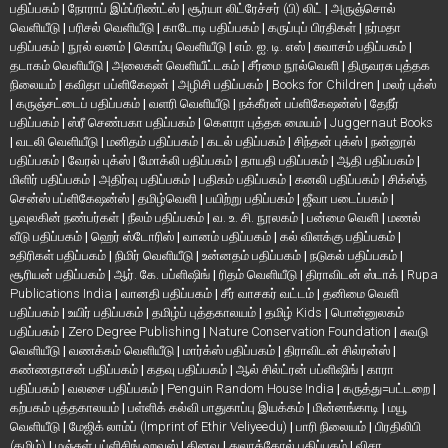
பதிப்பகம்
|
நோராப் இம்ப்ரிண்ட்ஸ்
|
சூர்யா லிட்ரேச்சர் (பி) லிட்
|
அருஞ்சொல்
வெளியீடு
|
பரிசல் வெளியீடு
|
காடோடி பதிப்பகம்
|
கருப்புப் பிரதிகள்
|
நர்மதா
பதிப்பகம்
|
நூல் வனம்
|
கொம்பு வெளியீடு
|
எம். ஐ. டி. எஸ்
|
சுவாசம் பதிப்பகம்
|
தடாகம் வெளியீடு
|
அலைகள் வெளியீட்டகம்
|
சீர்மை நூல்வெளி
|
திருவரசு புத்தக
நிலையம்
|
கவிதா பப்ளிகேஷன்
|
அழிசி பதிப்பகம்
|
Books for Children
|
மலர் புக்ஸ்
|
கருஞ்சட்டைப் பதிப்பகம்
|
வளரி வெளியீடு
|
நக்கீரன் பப்ளிகேஷன்ஸ்
|
தேநீர்
பதிப்பகம்
|
ஸ்ரீ செண்பகா பதிப்பகம்
|
கௌரா புத்தக மையம்
|
Juggernaut Books
|
வடலி வெளியீடு
|
மனிதம் பதிப்பகம்
|
கடல் பதிப்பகம்
|
சிந்தன் புக்ஸ்
|
நன்னூல்
பதிப்பகம்
|
வேரல் புக்ஸ்
|
மோக்லி பதிப்பகம்
|
தாயதி பதிப்பகம்
|
ஆதி பதிப்பகம்
|
மிளிர் பதிப்பகம்
|
அதிர்வு பதிப்பகம்
|
பதிகம் பதிப்பகம்
|
கனலி பதிப்பகம்
|
சிக்ஸ்த்
சென்ஸ் பப்ளிகேஷன்ஸ்
|
தமிழ்வெளி
|
பயிற்று பதிப்பகம்
|
ஜீவா படைப்பகம்
|
பூவுலகின் நண்பர்கள்
|
நீலம் பதிப்பகம்
|
வ. உ. சி. நூலகம்
|
பன்மை வெளி
|
மணல்
வீடு பதிப்பகம்
|
ஹெர் ஸ்டோரிஸ்
|
வானம் பதிப்பகம்
|
கல் விளக்கு பதிப்பகம்
|
உதிரிகள் பதிப்பகம்
|
நிமிர் வெளியீடு
|
உன்னதம் பதிப்பகம்
|
நடுகல் பதிப்பகம்
|
சூரியன் பதிப்பகம்
|
ஆர். கே. பப்ளிஷிங்
|
ரிதம் வெளியீடு
|
திராவிடன் ஸ்டாக்
|
Rupa
Publications India
|
வானதி பதிப்பகம்
|
சீர் வாசகர் வட்டம்
|
தனிமை வெளி
பதிப்பகம்
|
உயிர் பதிப்பகம்
|
தமிழ்ப் புத்தகாலயம்
|
தமிழ் Kids
|
பொன்னுலகம்
பதிப்பகம்
|
Zero Degree Publishing
|
Nature Conservation Foundation
|
சுவடு
வெளியீடு
|
வணக்கம் வெளியீடு
|
மார்க்ஸ் பதிப்பகம்
|
திராவிடன் சில்ரன்ஸ்
|
கண்ணதாசன் பதிப்பகம்
|
கதவு பதிப்பகம்
|
ஆல் சில்ட்ரன் பப்ளிஷிங்
|
காரா
பதிப்பகம்
|
வலசை பதிப்பகம்
|
Penguin Random House India
|
கருத்து=பட்டறை
|
கற்பகம் புத்தகாலயம்
|
பள்ளிக் கல்வி பாதுகாப்பு இயக்கம்
|
மின்னங்காடி
|
மயூ
வெளியீடு
|
மேஜிக் லாம்ப் (Imprint of Ethir Veliyeedu)
|
பாரி நிலையம்
|
பிரதிலிபி
(தமிழ்)
|
மஞ்சுள் பப்ளிசிங் ஹவுஸ்
|
தினவு
|
துலாக்கோல் பதிப்பகம்
|
விசா