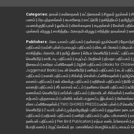
Categories:
நாவல்
|
கவிதைகள்
|
கட்டுரைகள்
|
சிறுவர் நூல்கள்
|
ச
பணம்
|
பிற புத்தகங்கள்
|
சுயசரிதை
|
காட்டுயிர்
|
தலித்தியம்
|
தமிழீழம
பயணக்குறிப்புகள்
|
ஓவியம்
|
விளக்கவுரை
|
கடிதங்கள்
|
கேள்வி பதில
புரஸ்கார் விருது
|
சாகித்திய அகாதமி விருது
|
சரித்திர நாவல்கள்
|
உண
Publishers:
அடையாளம் பதிப்பகம்
|
தன்னறம் நூல்வெளி
|
தேசாந்தி
பதிப்பகம்
|
வம்சி புக்ஸ்
|
யாவரும் பதிப்பகம்
|
விகடன் பிரசுரம்
|
விடியல்
சாகித்திய அகாடெமி
|
தமிழ் திசை
|
க்ரியா வெளியீடு
|
சால்ட் பதிப்பக
வெளியீடு
|
காடோடி பதிப்பகம்
|
கருப்புப் பிரதிகள்
|
நர்மதா பதிப்பகம்
|
நிலையம்
|
கவிதா பப்ளிகேஷன்
|
அழிசி பதிப்பகம்
|
Books for Childr
Juggernaut Books
|
வடலி வெளியீடு
|
மனிதம் பதிப்பகம்
|
கடல் பதிப்
பதிப்பகம்
|
கனலி பதிப்பகம்
|
சிக்ஸ்த் சென்ஸ் பப்ளிகேஷன்ஸ்
|
தமிழ்
வானம் பதிப்பகம்
|
கல் விளக்கு பதிப்பகம்
|
உதிரிகள் பதிப்பகம்
|
நிமிர்
வானதி பதிப்பகம்
|
சீர் வாசகர் வட்டம்
|
தனிமை வெளி பதிப்பகம்
|
உயிர
வணக்கம் வெளியீடு
|
மார்க்ஸ் பதிப்பகம்
|
திராவிடன் சில்ரன்ஸ்
|
கண்ண
கற்பகம் புத்தகாலயம்
|
பள்ளிக் கல்வி பாதுகாப்பு இயக்கம்
|
மின்னங்கா
விசா பப்ளிகேஷன்ஸ்
|
TWO SHORES PRESS
|
மயில் புக்ஸ்
|
மீ வெளிய
வெளியீடு
|
பீ ஃபார் புக்ஸ்
|
முத்தமிழறிஞர் பதிப்பகம்
|
குலுங்கா நடைய
பதிப்பகம்
|
மதிமலர் பதிப்பகம்
|
மனிதி பதிப்பகம்
|
புதிய பரிமாணம்
|
வா
நண்பன் பதிப்பகம்
|
Pen Bird Publication
|
சத்யா எண்டர்பிரைசஸ்
|
த
போதி வனம்
|
அருட்செல்வர் நா. மகாலிங்கம் மொழிபெயர்ப்பு மையம் 