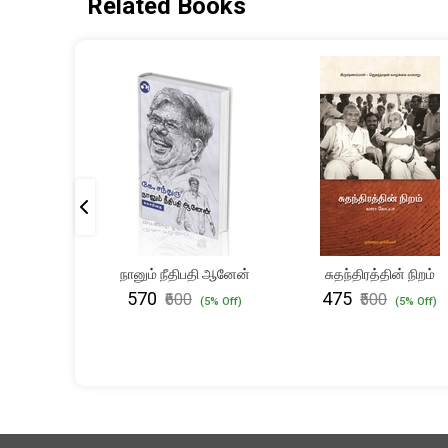
Related Books
ாதி என
நானும் நீதிபதி ஆனேன்
சுதந்திரத்தின் நிறம்
ட்டேன்
₹570
₹475
₹600
₹500
(5% Off)
(5% Off)
(10% Off)