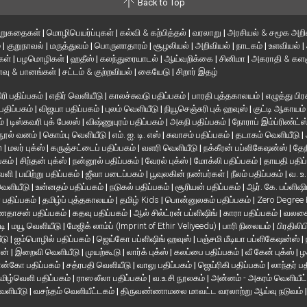
Back to Top
ிறுகதைகள்
|
மொழிபெயர்ப்புகள்
|
கல்வி & கற்பித்தல்
|
வரலாறு
|
அரசியல் & சமூக அறி
்
|
குறுநாவல்
|
மருத்துவம்
|
பொருளாதாரம்
|
சூழலியல்
|
அறிவியல்
|
நாடகம்
|
உளவியல்
|
்கள்
|
பழமொழிகள்
|
ஹதீஸ்
|
கலந்துரையாடல்
|
ஆய்வறிக்கை
|
சினிமா
|
அகராதி & களஞ
வு & பானங்கள்
|
சட்டம் & குற்றவியல்
|
கையேடு
|
சிறார் இதழ்
ரி பதிப்பகம்
|
எதிர் வெளியீடு
|
காலச்சுவடு பதிப்பகம்
|
பாரதி புத்தகாலயம்
|
எழுத்து பிர
 பதிப்பகம்
|
விஜயா பதிப்பகம்
|
புலம் வெளியீடு
|
நியூசெஞ்சுரி புக் ஹவுஸ்
|
குட்டி ஆகாயம
ம்
|
டிஸ்கவரி புக் பேலஸ்
|
விஷ்ணுபுரம் பதிப்பகம்
|
அகநி பதிப்பகம்
|
நோராப் இம்ப்ரிண்ட்ஸ
நூல் வனம்
|
கொம்பு வெளியீடு
|
எம். ஐ. டி. எஸ்
|
சுவாசம் பதிப்பகம்
|
தடாகம் வெளியீடு
|
en
|
மலர் புக்ஸ்
|
கருஞ்சட்டைப் பதிப்பகம்
|
வளரி வெளியீடு
|
நக்கீரன் பப்ளிகேஷன்ஸ்
|
தேந
பகம்
|
சிந்தன் புக்ஸ்
|
நன்னூல் பதிப்பகம்
|
வேரல் புக்ஸ்
|
மோக்லி பதிப்பகம்
|
தாயதி பதிப
வெளி
|
பயிற்று பதிப்பகம்
|
ஜீவா படைப்பகம்
|
பூவுலகின் நண்பர்கள்
|
நீலம் பதிப்பகம்
|
வ. உ
 வெளியீடு
|
உன்னதம் பதிப்பகம்
|
நடுகல் பதிப்பகம்
|
சூரியன் பதிப்பகம்
|
ஆர். கே. பப்ளிஷி
் பதிப்பகம்
|
தமிழ்ப் புத்தகாலயம்
|
தமிழ் Kids
|
பொன்னுலகம் பதிப்பகம்
|
Zero Degree
தாசன் பதிப்பகம்
|
கதவு பதிப்பகம்
|
ஆல் சில்ட்ரன் பப்ளிஷிங்
|
காரா பதிப்பகம்
|
வலசை 
டி
|
மயூ வெளியீடு
|
மேஜிக் லாம்ப் (Imprint of Ethir Veliyeedu)
|
பாரி நிலையம்
|
பிரதிலிப
ீடு
|
ஐம்பொழில் பதிப்பகம்
|
ஜெய்கோ பப்ளிஷிங் ஹவுஸ்
|
பஞ்சமி மீடியா பப்ளிகேஷன்ஸ்
|
ான்
|
இறைவி வெளியீடு
|
முயற்கூடு
|
லார்க் புக்ஸ்
|
கலப்பை பதிப்பகம்
|
வீ கேன் புக்ஸ்
|
ழ
ன்கோ பதிப்பகம்
|
சத்ரபதி வெளியீடு
|
வாலு பதிப்பகம்
|
ஜெய்ரிகி பதிப்பகம்
|
லாந்தர் ப
மிழ்வெளி பதிப்பகம்
|
ராஸ லீலா பதிப்பகம்
|
வ.உ.சி நூலகம்
|
அன்னம் - அகரம் வெளியீட
வெளியீடு
|
வசந்தம் வெளியீட்டகம்
|
திருவண்ணாமலை மாவட்ட வரலாற்று ஆய்வு நடுவம்