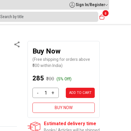
Sign In/Register
0
Buy Now
(Free shipping for orders above
₹500 within India)
₹285
₹300
(5% Off)
-
+
ADD TO CART
BUY NOW
Estimated delivery time
Books/ Articles will be shipped