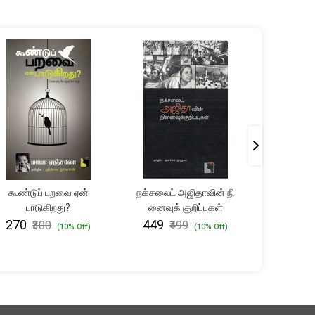
கூண்டுப் பறவை ஏன்
நக்ச​லைட் அஜிதாவின் நி​
போர்ப
பாடுகிறது?
னைவுக் குறிப்புகள்
₹810
₹
₹270
₹449
₹300
₹499
(10% Off)
(10% Off)