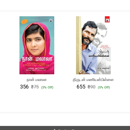
நான் மலாலா
திருடன் மணியன்பிள்ளை
₹356
₹655
₹375
₹690
(5% Off)
(5% Off)