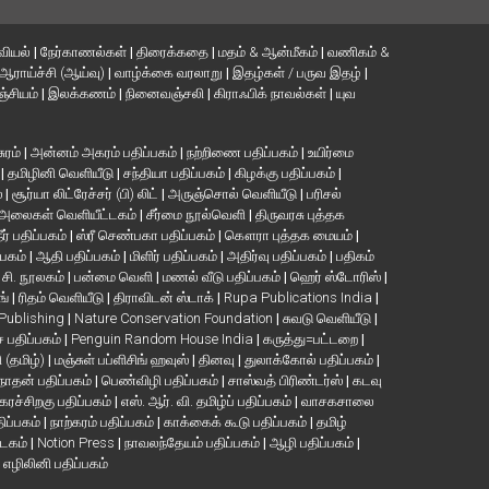
வியல்
|
நேர்காணல்கள்
|
திரைக்கதை
|
மதம் & ஆன்மீகம்
|
வணிகம் &
ஆராய்ச்சி (ஆய்வு)
|
வாழ்க்கை வரலாறு
|
இதழ்கள் / பருவ இதழ்
|
்சியம்
|
இலக்கணம்
|
நினைவஞ்சலி
|
கிராஃபிக் நாவல்கள்
|
யுவ
சுரம்
|
அன்னம் அகரம் பதிப்பகம்
|
நற்றிணை பதிப்பகம்
|
உயிர்மை
்
|
தமிழினி வெளியீடு
|
சந்தியா பதிப்பகம்
|
கிழக்கு பதிப்பகம்
|
்
|
சூர்யா லிட்ரேச்சர் (பி) லிட்
|
அருஞ்சொல் வெளியீடு
|
பரிசல்
அலைகள் வெளியீட்டகம்
|
சீர்மை நூல்வெளி
|
திருவரசு புத்தக
ீர் பதிப்பகம்
|
ஸ்ரீ செண்பகா பதிப்பகம்
|
கௌரா புத்தக மையம்
|
்பகம்
|
ஆதி பதிப்பகம்
|
மிளிர் பதிப்பகம்
|
அதிர்வு பதிப்பகம்
|
பதிகம்
. சி. நூலகம்
|
பன்மை வெளி
|
மணல் வீடு பதிப்பகம்
|
ஹெர் ஸ்டோரிஸ்
|
ங்
|
ரிதம் வெளியீடு
|
திராவிடன் ஸ்டாக்
|
Rupa Publications India
|
 Publishing
|
Nature Conservation Foundation
|
சுவடு வெளியீடு
|
பதிப்பகம்
|
Penguin Random House India
|
கருத்து=பட்டறை
|
ி (தமிழ்)
|
மஞ்சுள் பப்ளிசிங் ஹவுஸ்
|
தினவு
|
துலாக்கோல் பதிப்பகம்
|
நாதன் பதிப்பகம்
|
பெண்விழி பதிப்பகம்
|
சாஸ்வத் பிரிண்டர்ஸ்
|
கடவு
கரச்சிறகு பதிப்பகம்
|
எஸ். ஆர். வி. தமிழ்ப் பதிப்பகம்
|
வாசகசாலை
திப்பகம்
|
நாற்கரம் பதிப்பகம்
|
காக்கைக் கூடு பதிப்பகம்
|
தமிழ்
்டகம்
|
Notion Press
|
நாவலந்தேயம் பதிப்பகம்
|
ஆழி பதிப்பகம்
|
|
எழிலினி பதிப்பகம்