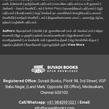
எண்டர்பிரைசஸ்
|
தமிழ்வெளி பதிப்பகம்
|
ராஸ லீலா பதிப்பகம்
|
வ.உ.சி நூலகம்
|
அன்னம் - அகரம் வெளியீட்டகம்
|
Notion Press
|
நாவலந்தேயம் பதிப்பகம்
|
ஆழி
பதிப்பகம்
|
போதி வனம்
|
அருட்செல்வர் நா. மகாலிங்கம் மொழிபெயர்ப்பு மையம்
வெளியீடு
|
வசந்தம் வெளியீட்டகம்
|
திருவண்ணாமலை மாவட்ட வரலாற்று ஆய்வு
நடுவம்
|
எழிலினி பதிப்பகம்
Authors:
தேவதச்சன்
|
பிரமிள்
|
தி. ஜானகிராமன்
|
எம். வி. வெங்கட்ராம்
|
சுந்தர
ராமசாமி
|
ஜோ டி குரூஸ்
|
ஷங்கர் ராமசுப்ரமணியன்
|
ஜெயமோகன்
|
எஸ்
ராமகிருஷ்ணன்
|
பா வெங்கடேசன்
|
ஞானக்கூத்தன்
|
ஜெ பிரான்சிஸ் கிருபா
|
மனுஷ்யபுத்திரன்
|
தேவதேவன்
|
ஜலாலுத்தின் ரூமி
|
View More
Registered Office:
Suvadi Books, Plot# 98, 3rd Street, VGP
Babu Nagar, (Land Mark: Opposite EB Office), Medavakam,
Chennai 600100.
Call/Whatsapp:
+91 9840991031
|
Email:
info@suvadibooks.com