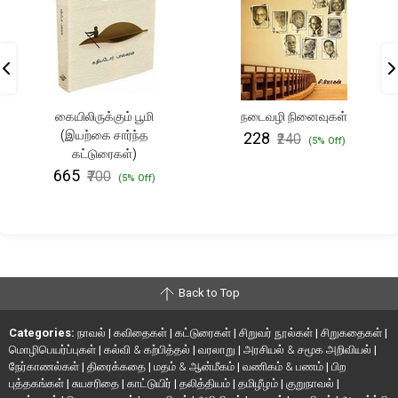
கையிலிருக்கும் பூமி
நடைவழி நினைவுகள்
(இயற்கை சார்ந்த
₹228
₹240
(5% Off)
கட்டுரைகள்)
₹665
₹700
(5% Off)
Back to Top
Categories:
நாவல்
|
கவிதைகள்
|
கட்டுரைகள்
|
சிறுவர் நூல்கள்
|
சிறுகதைகள்
|
மொழிபெயர்ப்புகள்
|
கல்வி & கற்பித்தல்
|
வரலாறு
|
அரசியல் & சமூக அறிவியல்
|
நேர்காணல்கள்
|
திரைக்கதை
|
மதம் & ஆன்மீகம்
|
வணிகம் & பணம்
|
பிற
புத்தகங்கள்
|
சுயசரிதை
|
காட்டுயிர்
|
தலித்தியம்
|
தமிழீழம்
|
குறுநாவல்
|