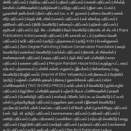
மிளிர் பதிப்பகம்
|
அதிர்வு பதிப்பகம்
|
பதிகம் பதிப்பகம்
|
கனலி பதிப்பகம்
|
சிக்ஸ்த்
சென்ஸ் பப்ளிகேஷன்ஸ்
|
தமிழ்வெளி
|
பயிற்று பதிப்பகம்
|
ஜீவா படைப்பகம்
|
பூவுலகின் நண்பர்கள்
|
நீலம் பதிப்பகம்
|
வ. உ. சி. நூலகம்
|
பன்மை வெளி
|
மணல்
வீடு பதிப்பகம்
|
ஹெர் ஸ்டோரிஸ்
|
வானம் பதிப்பகம்
|
கல் விளக்கு பதிப்பகம்
|
உதிரிகள் பதிப்பகம்
|
நிமிர் வெளியீடு
|
உன்னதம் பதிப்பகம்
|
நடுகல் பதிப்பகம்
|
சூரியன் பதிப்பகம்
|
ஆர். கே. பப்ளிஷிங்
|
ரிதம் வெளியீடு
|
திராவிடன் ஸ்டாக்
|
Rupa
Publications India
|
வானதி பதிப்பகம்
|
சீர் வாசகர் வட்டம்
|
தனிமை வெளி
பதிப்பகம்
|
உயிர் பதிப்பகம்
|
தமிழ்ப் புத்தகாலயம்
|
தமிழ் Kids
|
பொன்னுலகம்
பதிப்பகம்
|
Zero Degree Publishing
|
Nature Conservation Foundation
|
சுவடு
வெளியீடு
|
வணக்கம் வெளியீடு
|
மார்க்ஸ் பதிப்பகம்
|
திராவிடன் சில்ரன்ஸ்
|
கண்ணதாசன் பதிப்பகம்
|
கதவு பதிப்பகம்
|
ஆல் சில்ட்ரன் பப்ளிஷிங்
|
காரா
பதிப்பகம்
|
வலசை பதிப்பகம்
|
Penguin Random House India
|
கருத்து=பட்டறை
|
கற்பகம் புத்தகாலயம்
|
பள்ளிக் கல்வி பாதுகாப்பு இயக்கம்
|
மின்னங்காடி
|
மயூ
வெளியீடு
|
மேஜிக் லாம்ப் (Imprint of Ethir Veliyeedu)
|
பாரி நிலையம்
|
பிரதிலிபி
(தமிழ்)
|
மஞ்சுள் பப்ளிசிங் ஹவுஸ்
|
தினவு
|
துலாக்கோல் பதிப்பகம்
|
விசா
பப்ளிகேஷன்ஸ்
|
TWO SHORES PRESS
|
மயில் புக்ஸ்
|
மீ வெளியீடு
|
ஐம்பொழில்
பதிப்பகம்
|
ஜெய்கோ பப்ளிஷிங் ஹவுஸ்
|
பஞ்சமி மீடியா பப்ளிகேஷன்ஸ்
|
நாதன்
பதிப்பகம்
|
பெண்விழி பதிப்பகம்
|
சாஸ்வத் பிரிண்டர்ஸ்
|
கடவு வெளியீடு
|
பீ ஃபார்
புக்ஸ்
|
முத்தமிழறிஞர் பதிப்பகம்
|
குலுங்கா நடையான்
|
இறைவி வெளியீடு
|
முயற்கூடு
|
லார்க் புக்ஸ்
|
கலப்பை பதிப்பகம்
|
வீ கேன் புக்ஸ்
|
ழகரச்சிறகு பதிப்பகம்
|
எஸ். ஆர். வி. தமிழ்ப் பதிப்பகம்
|
வாசகசாலை பதிப்பகம்
|
மதிமலர் பதிப்பகம்
|
மனிதி பதிப்பகம்
|
புதிய பரிமாணம்
|
வான்கோ பதிப்பகம்
|
சத்ரபதி வெளியீடு
|
வாலு
பதிப்பகம்
|
ஜெய்ரிகி பதிப்பகம்
|
லாந்தர் பதிப்பகம்
|
நாற்கரம் பதிப்பகம்
|
காக்கைக்
கூடு பதிப்பகம்
|
தமிழ் நண்பன் பதிப்பகம்
|
Pen Bird Publication
|
சத்யா