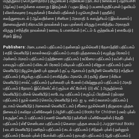
மருத்துவம்
|
பொருளாதாரம்
|
சூழலியல்
|
அறிவியல்
|
நாடகம்
|
உளவியல்
|
ஆராய்ச்சி
(ஆய்வு)
|
வாழ்க்கை வரலாறு
|
இதழ்கள் / பருவ இதழ்
|
பயணக்குறிப்புகள்
|
ஓவியம்
|
விளக்கவுரை
|
கடிதங்கள்
|
கேள்வி பதில்கள்
|
பழமொழிகள்
|
ஹதீஸ்
|
கலந்துரையாடல்
|
ஆய்வறிக்கை
|
சினிமா
|
அகராதி & களஞ்சியம்
|
இலக்கணம்
|
நினைவஞ்சலி
|
கிராஃபிக் நாவல்கள்
|
யுவ புரஸ்கார் விருது
|
சாகித்திய அகாதமி
விருது
|
சரித்திர நாவல்கள்
|
உணவு & பானங்கள்
|
சட்டம் & குற்றவியல்
|
கையேடு
|
சிறார் இதழ்
Publishers:
அடையாளம் பதிப்பகம்
|
தன்னறம் நூல்வெளி
|
தேசாந்திரி பதிப்பகம்
|
எதிர் வெளியீடு
|
காலச்சுவடு பதிப்பகம்
|
பாரதி புத்தகாலயம்
|
எழுத்து பிரசுரம்
|
அன்னம் அகரம் பதிப்பகம்
|
நற்றிணை பதிப்பகம்
|
உயிர்மை பதிப்பகம்
|
வம்சி புக்ஸ்
|
யாவரும் பதிப்பகம்
|
விகடன் பிரசுரம்
|
விடியல் பதிப்பகம்
|
விஜயா பதிப்பகம்
|
புலம்
வெளியீடு
|
நியூசெஞ்சுரி புக் ஹவுஸ்
|
குட்டி ஆகாயம்
|
தமிழினி வெளியீடு
|
சந்தியா
பதிப்பகம்
|
கிழக்கு பதிப்பகம்
|
சாகித்திய அகாடெமி
|
தமிழ் திசை
|
க்ரியா
வெளியீடு
|
சால்ட் பதிப்பகம்
|
டிஸ்கவரி புக் பேலஸ்
|
விஷ்ணுபுரம் பதிப்பகம்
|
அகநி
பதிப்பகம்
|
நோராப் இம்ப்ரிண்ட்ஸ்
|
சூர்யா லிட்ரேச்சர் (பி) லிட்
|
அருஞ்சொல்
வெளியீடு
|
பரிசல் வெளியீடு
|
காடோடி பதிப்பகம்
|
கருப்புப் பிரதிகள்
|
நர்மதா
பதிப்பகம்
|
நூல் வனம்
|
கொம்பு வெளியீடு
|
எம். ஐ. டி. எஸ்
|
சுவாசம் பதிப்பகம்
|
தடாகம் வெளியீடு
|
அலைகள் வெளியீட்டகம்
|
சீர்மை நூல்வெளி
|
திருவரசு புத்தக
நிலையம்
|
கவிதா பப்ளிகேஷன்
|
அழிசி பதிப்பகம்
|
Books for Children
|
மலர் புக்ஸ்
|
கருஞ்சட்டைப் பதிப்பகம்
|
வளரி வெளியீடு
|
நக்கீரன் பப்ளிகேஷன்ஸ்
|
தேநீர்
பதிப்பகம்
|
ஸ்ரீ செண்பகா பதிப்பகம்
|
கௌரா புத்தக மையம்
|
Juggernaut Books
|
வடலி வெளியீடு
|
மனிதம் பதிப்பகம்
|
கடல் பதிப்பகம்
|
சிந்தன் புக்ஸ்
|
நன்னூல்
பதிப்பகம்
|
வேரல் புக்ஸ்
|
மோக்லி பதிப்பகம்
|
தாயதி பதிப்பகம்
|
ஆதி பதிப்பகம்
|