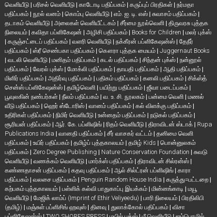
வெளியீடு
|
பரிசல் வெளியீடு
|
காடோடி பதிப்பகம்
|
கருப்புப் பிரதிகள்
|
நர்மதா
பதிப்பகம்
|
நூல் வனம்
|
கொம்பு வெளியீடு
|
எம். ஐ. டி. எஸ்
|
சுவாசம் பதிப்பகம்
|
தடாகம் வெளியீடு
|
அலைகள் வெளியீட்டகம்
|
சீர்மை நூல்வெளி
|
திருவரசு புத்தக
நிலையம்
|
கவிதா பப்ளிகேஷன்
|
அழிசி பதிப்பகம்
|
Books for Children
|
மலர் புக்ஸ்
|
கருஞ்சட்டைப் பதிப்பகம்
|
வளரி வெளியீடு
|
நக்கீரன் பப்ளிகேஷன்ஸ்
|
தேநீர்
பதிப்பகம்
|
ஸ்ரீ செண்பகா பதிப்பகம்
|
கௌரா புத்தக மையம்
|
Juggernaut Books
|
வடலி வெளியீடு
|
மனிதம் பதிப்பகம்
|
கடல் பதிப்பகம்
|
சிந்தன் புக்ஸ்
|
நன்னூல்
பதிப்பகம்
|
வேரல் புக்ஸ்
|
மோக்லி பதிப்பகம்
|
தாயதி பதிப்பகம்
|
ஆதி பதிப்பகம்
|
மிளிர் பதிப்பகம்
|
அதிர்வு பதிப்பகம்
|
பதிகம் பதிப்பகம்
|
கனலி பதிப்பகம்
|
சிக்ஸ்த்
சென்ஸ் பப்ளிகேஷன்ஸ்
|
தமிழ்வெளி
|
பயிற்று பதிப்பகம்
|
ஜீவா படைப்பகம்
|
பூவுலகின் நண்பர்கள்
|
நீலம் பதிப்பகம்
|
வ. உ. சி. நூலகம்
|
பன்மை வெளி
|
மணல்
வீடு பதிப்பகம்
|
ஹெர் ஸ்டோரிஸ்
|
வானம் பதிப்பகம்
|
கல் விளக்கு பதிப்பகம்
|
உதிரிகள் பதிப்பகம்
|
நிமிர் வெளியீடு
|
உன்னதம் பதிப்பகம்
|
நடுகல் பதிப்பகம்
|
சூரியன் பதிப்பகம்
|
ஆர். கே. பப்ளிஷிங்
|
ரிதம் வெளியீடு
|
திராவிடன் ஸ்டாக்
|
Rupa
Publications India
|
வானதி பதிப்பகம்
|
சீர் வாசகர் வட்டம்
|
தனிமை வெளி
பதிப்பகம்
|
உயிர் பதிப்பகம்
|
தமிழ்ப் புத்தகாலயம்
|
தமிழ் Kids
|
பொன்னுலகம்
பதிப்பகம்
|
Zero Degree Publishing
|
Nature Conservation Foundation
|
சுவடு
வெளியீடு
|
வணக்கம் வெளியீடு
|
மார்க்ஸ் பதிப்பகம்
|
திராவிடன் சில்ரன்ஸ்
|
கண்ணதாசன் பதிப்பகம்
|
கதவு பதிப்பகம்
|
ஆல் சில்ட்ரன் பப்ளிஷிங்
|
காரா
பதிப்பகம்
|
வலசை பதிப்பகம்
|
Penguin Random House India
|
கருத்து=பட்டறை
|
கற்பகம் புத்தகாலயம்
|
பள்ளிக் கல்வி பாதுகாப்பு இயக்கம்
|
மின்னங்காடி
|
மயூ
வெளியீடு
|
மேஜிக் லாம்ப் (Imprint of Ethir Veliyeedu)
|
பாரி நிலையம்
|
பிரதிலிபி
(தமிழ்)
|
மஞ்சுள் பப்ளிசிங் ஹவுஸ்
|
தினவு
|
துலாக்கோல் பதிப்பகம்
|
விசா
பப்ளிகேஷன்ஸ்
|
TWO SHORES PRESS
|
மயில் புக்ஸ்
|
மீ வெளியீடு
|
ஐம்பொழில்