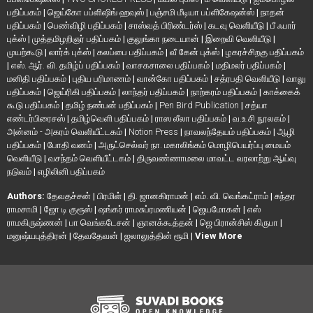
பதிப்பகம்
|
ஜெய்கோ பப்ளிஷிங் ஹவுஸ்
|
பஞ்சமி மீடியா பப்ளிகேஷன்ஸ்
|
நாதன்
பதிப்பகம்
|
பெண்விழி பதிப்பகம்
|
சாஸ்வத் பிரிண்டர்ஸ்
|
கடவு வெளியீடு
|
பீ ஃபார்
புக்ஸ்
|
முத்தமிழறிஞர் பதிப்பகம்
|
குலுங்கா நடையான்
|
இறைவி வெளியீடு
|
முயற்கூடு
|
லார்க் புக்ஸ்
|
கலப்பை பதிப்பகம்
|
வீ கேன் புக்ஸ்
|
ழகரச்சிறகு பதிப்பகம்
|
எஸ். ஆர். வி. தமிழ்ப் பதிப்பகம்
|
வாசகசாலை பதிப்பகம்
|
மதிமலர் பதிப்பகம்
|
மனிதி பதிப்பகம்
|
புதிய பரிமாணம்
|
வான்கோ பதிப்பகம்
|
சத்ரபதி வெளியீடு
|
வாலு
பதிப்பகம்
|
ஜெய்ரிகி பதிப்பகம்
|
லாந்தர் பதிப்பகம்
|
நாற்கரம் பதிப்பகம்
|
காக்கைக்
கூடு பதிப்பகம்
|
தமிழ் நண்பன் பதிப்பகம்
|
Pen Bird Publication
|
சத்யா
எண்டர்பிரைசஸ்
|
தமிழ்வெளி பதிப்பகம்
|
ராஸ லீலா பதிப்பகம்
|
வ.உ.சி நூலகம்
|
அன்னம் - அகரம் வெளியீட்டகம்
|
Notion Press
|
நாவலந்தேயம் பதிப்பகம்
|
ஆழி
பதிப்பகம்
|
போதி வனம்
|
அருட்செல்வர் நா. மகாலிங்கம் மொழிபெயர்ப்பு மையம்
வெளியீடு
|
வசந்தம் வெளியீட்டகம்
|
திருவண்ணாமலை மாவட்ட வரலாற்று ஆய்வு
நடுவம்
|
எழிலினி பதிப்பகம்
Authors:
தேவதச்சன்
|
பிரமிள்
|
தி. ஜானகிராமன்
|
எம். வி. வெங்கட்ராம்
|
சுந்தர
ராமசாமி
|
ஜோ டி குரூஸ்
|
ஷங்கர் ராமசுப்ரமணியன்
|
ஜெயமோகன்
|
எஸ்
ராமகிருஷ்ணன்
|
பா வெங்கடேசன்
|
ஞானக்கூத்தன்
|
ஜெ பிரான்சிஸ் கிருபா
|
மனுஷ்யபுத்திரன்
|
தேவதேவன்
|
ஜலாலுத்தின் ரூமி
|
View More