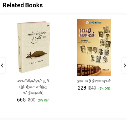
Related Books
கையிலிருக்கும் பூமி
நடைவழி நினைவுகள்
(இயற்கை சார்ந்த
₹228
₹240
(5% Off)
கட்டுரைகள்)
₹665
₹700
(5% Off)