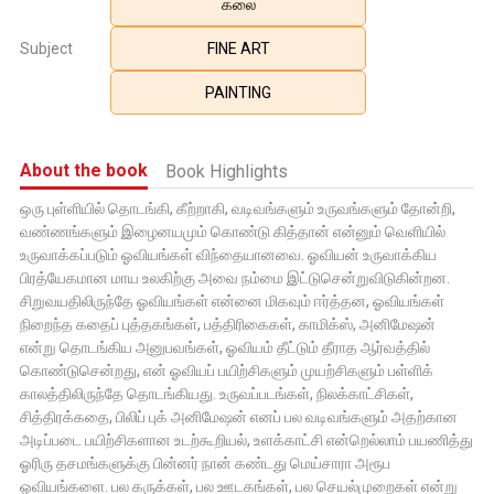
கலை
Subject
FINE ART
PAINTING
About the book
Book Highlights
ஒரு புள்ளியில் தொடங்கி, கீற்றாகி, வடிவங்களும் உருவங்களும் தோன்றி,
வண்ணங்களும் இழைனயமும் கொண்டு கித்தான் என்னும் வெளியில்
உருவாக்கப்படும் ஓவியங்கள் விந்தையானவை. ஓவியன் உருவாக்கிய
பிரத்யேகமான மாய உலகிற்கு அவை நம்மை இட்டுசென்றுவிடுகின்றன.
சிறுவயதிலிருந்தே ஓவியங்கள் என்னை மிகவும் ஈர்த்தன, ஓவியங்கள்
நிறைந்த கதைப் புத்தகங்கள், பத்திரிகைகள், காமிக்ஸ், அனிமேஷன்
என்று தொடங்கிய அனுபவங்கள், ஓவியம் தீட்டும் தீராத ஆர்வத்தில்
கொண்டுசென்றது, என் ஓவியப் பயிற்சிகளும் முயற்சிகளும் பள்ளிக்
காலத்திலிருந்தே தொடங்கியது. உருவப்படங்கள், நிலக்காட்சிகள்,
சித்திரக்கதை, பிலிப் புக் அனிமேஷன் எனப் பல வடிவங்களும் அதற்கான
அடிப்படை பயிற்சிகளான உடற்கூறியல், உளக்காட்சி என்றெல்லாம் பயணித்து
ஓரிரு தசமங்களுக்கு பின்னர் நான் கண்டது மெய்சாரா அரூப
ஓவியங்களை. பல கருக்கள், பல ஊடகங்கள், பல செயல்முறைகள் என்று