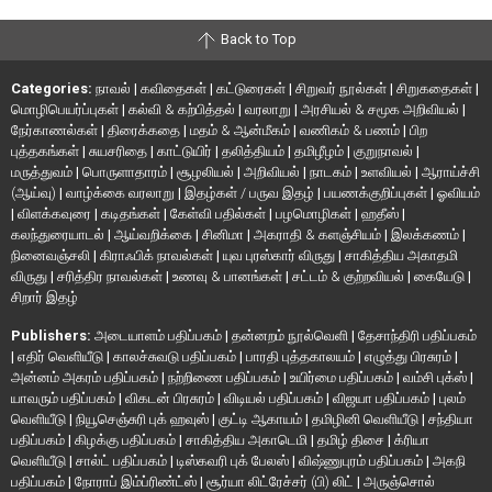
Back to Top
Categories:
நாவல்
|
கவிதைகள்
|
கட்டுரைகள்
|
சிறுவர் நூல்கள்
|
சிறுகதைகள்
|
மொழிபெயர்ப்புகள்
|
கல்வி & கற்பித்தல்
|
வரலாறு
|
அரசியல் & சமூக அறிவியல்
|
நேர்காணல்கள்
|
திரைக்கதை
|
மதம் & ஆன்மீகம்
|
வணிகம் & பணம்
|
பிற
புத்தகங்கள்
|
சுயசரிதை
|
காட்டுயிர்
|
தலித்தியம்
|
தமிழீழம்
|
குறுநாவல்
|
மருத்துவம்
|
பொருளாதாரம்
|
சூழலியல்
|
அறிவியல்
|
நாடகம்
|
உளவியல்
|
ஆராய்ச்சி
(ஆய்வு)
|
வாழ்க்கை வரலாறு
|
இதழ்கள் / பருவ இதழ்
|
பயணக்குறிப்புகள்
|
ஓவியம்
|
விளக்கவுரை
|
கடிதங்கள்
|
கேள்வி பதில்கள்
|
பழமொழிகள்
|
ஹதீஸ்
|
கலந்துரையாடல்
|
ஆய்வறிக்கை
|
சினிமா
|
அகராதி & களஞ்சியம்
|
இலக்கணம்
|
நினைவஞ்சலி
|
கிராஃபிக் நாவல்கள்
|
யுவ புரஸ்கார் விருது
|
சாகித்திய அகாதமி
விருது
|
சரித்திர நாவல்கள்
|
உணவு & பானங்கள்
|
சட்டம் & குற்றவியல்
|
கையேடு
|
சிறார் இதழ்
Publishers:
அடையாளம் பதிப்பகம்
|
தன்னறம் நூல்வெளி
|
தேசாந்திரி பதிப்பகம்
|
எதிர் வெளியீடு
|
காலச்சுவடு பதிப்பகம்
|
பாரதி புத்தகாலயம்
|
எழுத்து பிரசுரம்
|
அன்னம் அகரம் பதிப்பகம்
|
நற்றிணை பதிப்பகம்
|
உயிர்மை பதிப்பகம்
|
வம்சி புக்ஸ்
|
யாவரும் பதிப்பகம்
|
விகடன் பிரசுரம்
|
விடியல் பதிப்பகம்
|
விஜயா பதிப்பகம்
|
புலம்
வெளியீடு
|
நியூசெஞ்சுரி புக் ஹவுஸ்
|
குட்டி ஆகாயம்
|
தமிழினி வெளியீடு
|
சந்தியா
பதிப்பகம்
|
கிழக்கு பதிப்பகம்
|
சாகித்திய அகாடெமி
|
தமிழ் திசை
|
க்ரியா
வெளியீடு
|
சால்ட் பதிப்பகம்
|
டிஸ்கவரி புக் பேலஸ்
|
விஷ்ணுபுரம் பதிப்பகம்
|
அகநி
பதிப்பகம்
|
நோராப் இம்ப்ரிண்ட்ஸ்
|
சூர்யா லிட்ரேச்சர் (பி) லிட்
|
அருஞ்சொல்