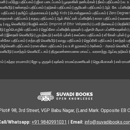
வெளி
|
பயிற்று பதிப்பகம்
|
ஜீவா படைப்பகம்
|
பூவுலகின் நண்பர்கள்
|
நீலம் பதிப்பகம்
|
வ. உ
 வெளியீடு
|
உன்னதம் பதிப்பகம்
|
நடுகல் பதிப்பகம்
|
சூரியன் பதிப்பகம்
|
ஆர். கே. பப்ளிஷி
் பதிப்பகம்
|
தமிழ்ப் புத்தகாலயம்
|
தமிழ் Kids
|
பொன்னுலகம் பதிப்பகம்
|
Zero Degree
தாசன் பதிப்பகம்
|
கதவு பதிப்பகம்
|
ஆல் சில்ட்ரன் பப்ளிஷிங்
|
காரா பதிப்பகம்
|
வலசை 
டி
|
மயூ வெளியீடு
|
மேஜிக் லாம்ப் (Imprint of Ethir Veliyeedu)
|
பாரி நிலையம்
|
பிரதிலிப
ீடு
|
ஐம்பொழில் பதிப்பகம்
|
ஜெய்கோ பப்ளிஷிங் ஹவுஸ்
|
பஞ்சமி மீடியா பப்ளிகேஷன்ஸ்
|
ான்
|
இறைவி வெளியீடு
|
முயற்கூடு
|
லார்க் புக்ஸ்
|
கலப்பை பதிப்பகம்
|
வீ கேன் புக்ஸ்
|
ழ
ன்கோ பதிப்பகம்
|
சத்ரபதி வெளியீடு
|
வாலு பதிப்பகம்
|
ஜெய்ரிகி பதிப்பகம்
|
லாந்தர் ப
மிழ்வெளி பதிப்பகம்
|
ராஸ லீலா பதிப்பகம்
|
வ.உ.சி நூலகம்
|
அன்னம் - அகரம் வெளியீட
வெளியீடு
|
வசந்தம் வெளியீட்டகம்
|
திருவண்ணாமலை மாவட்ட வரலாற்று ஆய்வு நடுவம்
ாம்
|
சுந்தர ராமசாமி
|
ஜோ டி குரூஸ்
|
ஷங்கர் ராமசுப்ரமணியன்
|
ஜெயமோகன்
|
எஸ் ராம
Plot# 98, 3rd Street, VGP Babu Nagar, (Land Mark: Opposite EB 
Call/Whatsapp:
+91 9840991031
|
Email:
info@suvadibooks.co