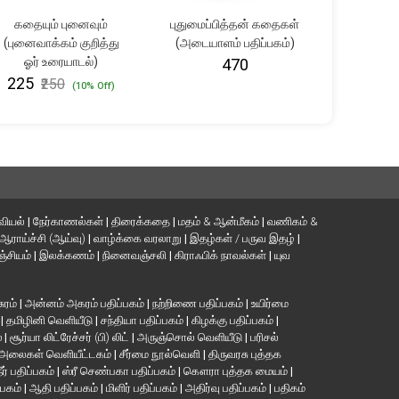
கதையும் புனைவும்
புதுமைப்பித்தன் கதைகள்
பனி உர
(புனைவாக்கம் குறித்து
(அடையாளம் பதிப்பகம்)
₹361
₹
ஓர் உரையாடல்)
₹470
₹225
₹250
(10% Off)
வியல்
|
நேர்காணல்கள்
|
திரைக்கதை
|
மதம் & ஆன்மீகம்
|
வணிகம் &
ஆராய்ச்சி (ஆய்வு)
|
வாழ்க்கை வரலாறு
|
இதழ்கள் / பருவ இதழ்
|
்சியம்
|
இலக்கணம்
|
நினைவஞ்சலி
|
கிராஃபிக் நாவல்கள்
|
யுவ
சுரம்
|
அன்னம் அகரம் பதிப்பகம்
|
நற்றிணை பதிப்பகம்
|
உயிர்மை
்
|
தமிழினி வெளியீடு
|
சந்தியா பதிப்பகம்
|
கிழக்கு பதிப்பகம்
|
்
|
சூர்யா லிட்ரேச்சர் (பி) லிட்
|
அருஞ்சொல் வெளியீடு
|
பரிசல்
அலைகள் வெளியீட்டகம்
|
சீர்மை நூல்வெளி
|
திருவரசு புத்தக
ீர் பதிப்பகம்
|
ஸ்ரீ செண்பகா பதிப்பகம்
|
கௌரா புத்தக மையம்
|
்பகம்
|
ஆதி பதிப்பகம்
|
மிளிர் பதிப்பகம்
|
அதிர்வு பதிப்பகம்
|
பதிகம்