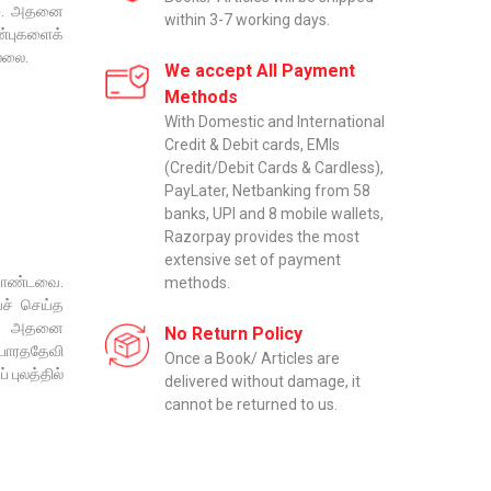
ம். அதனை
within 3-7 working days.
்புகளைக்
்லை.
We accept All Payment
Methods
With Domestic and International
Credit & Debit cards, EMIs
(Credit/Debit Cards & Cardless),
PayLater, Netbanking from 58
banks, UPI and 8 mobile wallets,
Razorpay provides the most
extensive set of payment
 கொண்டவை.
methods.
்ச் செய்த
ால், அதனை
No Return Policy
 பாரததேவி
Once a Book/ Articles are
 புலத்தில்
delivered without damage, it
cannot be returned to us.