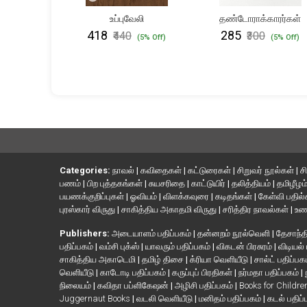
ைகளில்
உப்புவேலி
தண்டோராக்காரர்கள்
் வரலாறு
₹418
₹285
₹440
₹300
(5% Off)
(5% Off)
(5% Off)
Categories:
நாவல்
|
கவிதைகள்
|
கட்டுரைகள்
|
சிறுவர் நூல்கள்
|
ச
பணம்
|
பிற புத்தகங்கள்
|
சுயசரிதை
|
காட்டுயிர்
|
தலித்தியம்
|
தமிழீழம
பயணக்குறிப்புகள்
|
ஓவியம்
|
விளக்கவுரை
|
கடிதங்கள்
|
கேள்வி பதில
புரஸ்கார் விருது
|
சாகித்திய அகாதமி விருது
|
சரித்திர நாவல்கள்
|
உண
Publishers:
அடையாளம் பதிப்பகம்
|
தன்னறம் நூல்வெளி
|
தேசாந்தி
பதிப்பகம்
|
வம்சி புக்ஸ்
|
யாவரும் பதிப்பகம்
|
விகடன் பிரசுரம்
|
விடியல்
சாகித்திய அகாடெமி
|
தமிழ் திசை
|
க்ரியா வெளியீடு
|
சால்ட் பதிப்பக
வெளியீடு
|
காடோடி பதிப்பகம்
|
கருப்புப் பிரதிகள்
|
நர்மதா பதிப்பகம்
|
நிலையம்
|
கவிதா பப்ளிகேஷன்
|
அழிசி பதிப்பகம்
|
Books for Childr
Juggernaut Books
|
வடலி வெளியீடு
|
மனிதம் பதிப்பகம்
|
கடல் பதிப்