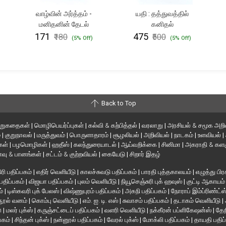
வாழ்வின் அர்த்தம் -
யதி : தத்துவத்தில்
மனிதனின் தேடல்
கனிதல்
₹171
₹475
₹180
₹500
(5% Off)
(5% Off)
Back to Top
ிறுகதைகள்
|
மொழிபெயர்ப்புகள்
|
கல்வி & கற்பித்தல்
|
வரலாறு
|
அரசியல் & சமூக அறி
்
|
குறுநாவல்
|
மருத்துவம்
|
பொருளாதாரம்
|
சூழலியல்
|
அறிவியல்
|
நாடகம்
|
உளவியல்
|
்கள்
|
பழமொழிகள்
|
ஹதீஸ்
|
கலந்துரையாடல்
|
ஆய்வறிக்கை
|
சினிமா
|
அகராதி & களஞ
வு & பானங்கள்
|
சட்டம் & குற்றவியல்
|
கையேடு
|
சிறார் இதழ்
ரி பதிப்பகம்
|
எதிர் வெளியீடு
|
காலச்சுவடு பதிப்பகம்
|
பாரதி புத்தகாலயம்
|
எழுத்து பிர
 பதிப்பகம்
|
விஜயா பதிப்பகம்
|
புலம் வெளியீடு
|
நியூசெஞ்சுரி புக் ஹவுஸ்
|
குட்டி ஆகாயம
ம்
|
டிஸ்கவரி புக் பேலஸ்
|
விஷ்ணுபுரம் பதிப்பகம்
|
அகநி பதிப்பகம்
|
நோராப் இம்ப்ரிண்ட்ஸ
நூல் வனம்
|
கொம்பு வெளியீடு
|
எம். ஐ. டி. எஸ்
|
சுவாசம் பதிப்பகம்
|
தடாகம் வெளியீடு
|
en
|
மலர் புக்ஸ்
|
கருஞ்சட்டைப் பதிப்பகம்
|
வளரி வெளியீடு
|
நக்கீரன் பப்ளிகேஷன்ஸ்
|
தேந
பகம்
|
சிந்தன் புக்ஸ்
|
நன்னூல் பதிப்பகம்
|
வேரல் புக்ஸ்
|
மோக்லி பதிப்பகம்
|
தாயதி பதிப