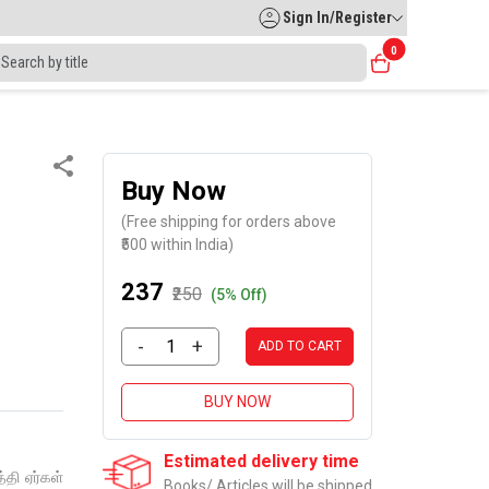
Sign In/Register
0
Buy Now
(Free shipping for orders above
₹500 within India)
₹237
₹250
(5% Off)
-
+
ADD TO CART
BUY NOW
Estimated delivery time
்தி ஏர்கள்
Books/ Articles will be shipped