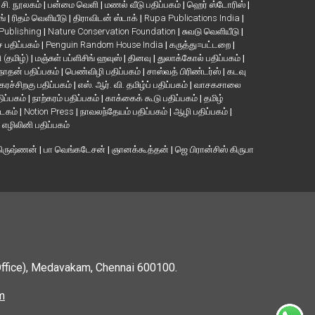
. சி. நூலகம்
|
பன்மை வெளி
|
மணல் வீடு பதிப்பகம்
|
ஹெர் ஸ்டோரிஸ்
|
ங்
|
ரிதம் வெளியீடு
|
திராவிடன் ஸ்டாக்
|
Rupa Publications India
|
 Publishing
|
Nature Conservation Foundation
|
சுவடு வெளியீடு
|
பதிப்பகம்
|
Penguin Random House India
|
கருத்து=பட்டறை
|
ி (தமிழ்)
|
மஞ்சுள் பப்ளிசிங் ஹவுஸ்
|
தினவு
|
துலாக்கோல் பதிப்பகம்
|
நாதன் பதிப்பகம்
|
பெண்விழி பதிப்பகம்
|
சாஸ்வத் பிரிண்டர்ஸ்
|
கடவு
கரச்சிறகு பதிப்பகம்
|
எஸ். ஆர். வி. தமிழ்ப் பதிப்பகம்
|
வாசகசாலை
திப்பகம்
|
நாற்கரம் பதிப்பகம்
|
காக்கைக் கூடு பதிப்பகம்
|
தமிழ்
்டகம்
|
Notion Press
|
நாவலந்தேயம் பதிப்பகம்
|
ஆழி பதிப்பகம்
|
|
எழிலினி பதிப்பகம்
கிருஷ்ணன்
|
பா வெங்கடேசன்
|
ஞானக்கூத்தன்
|
ஜெ பிரான்சிஸ் கிருபா
Office), Medavakam, Chennai 600100.
m