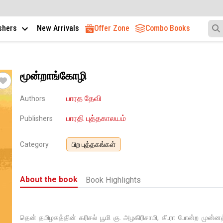
ishers
New Arrivals
Offer Zone
Combo Books
மூன்றாங்கோழி
பாரத தேவி
Authors
பாரதி புத்தகாலயம்
Publishers
Category
பிற புத்தகங்கள்
About the book
Book Highlights
தென் தமிழகத்தின் கரிசல் பூமி கு. அழகிரிசாமி, கி.ரா போன்ற முன்னத