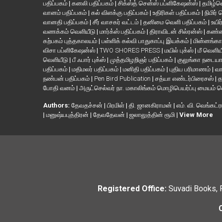
பதிப்பகம்
|
கனலி பதிப்பகம்
|
சிக்ஸ்த் சென்ஸ் பப்ளிகேஷன்ஸ்
|
தமிழ்
வானம் பதிப்பகம்
|
கல் விளக்கு பதிப்பகம்
|
உதிரிகள் பதிப்பகம்
|
நிமிர்
வானதி பதிப்பகம்
|
சீர் வாசகர் வட்டம்
|
தனிமை வெளி பதிப்பகம்
|
உயிர
வணக்கம் வெளியீடு
|
மார்க்ஸ் பதிப்பகம்
|
திராவிடன் சில்ரன்ஸ்
|
கண்ண
கற்பகம் புத்தகாலயம்
|
பள்ளிக் கல்வி பாதுகாப்பு இயக்கம்
|
மின்னங்கா
விசா பப்ளிகேஷன்ஸ்
|
TWO SHORES PRESS
|
மயில் புக்ஸ்
|
மீ வெளிய
வெளியீடு
|
பீ ஃபார் புக்ஸ்
|
முத்தமிழறிஞர் பதிப்பகம்
|
குலுங்கா நடைய
பதிப்பகம்
|
மதிமலர் பதிப்பகம்
|
மனிதி பதிப்பகம்
|
புதிய பரிமாணம்
|
வா
நண்பன் பதிப்பகம்
|
Pen Bird Publication
|
சத்யா எண்டர்பிரைசஸ்
|
த
போதி வனம்
|
அருட்செல்வர் நா. மகாலிங்கம் மொழிபெயர்ப்பு மையம் 
Authors:
தேவதச்சன்
|
பிரமிள்
|
தி. ஜானகிராமன்
|
எம். வி. வெங்கட்ர
|
மனுஷ்யபுத்திரன்
|
தேவதேவன்
|
ஜலாலுத்தின் ரூமி
|
View More
Registered Office:
Suvadi Books, 