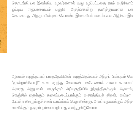
தொடங்கி பல இலக்கிய உழவர்களால் ஆழ உழப்பட்டதை நாம் அறிவோ
ஒட்டிய ராஜபாளையம் பகுதி, அதற்கென்று தனித்துவமான பண
கொண்டது. அந்தப் பின்புலம் கொண்ட இலக்கியப் படைப்புகள் அதிகம் இல
ஆனால் எழுத்தாளர் பாரததேவியின் எழுத்தெல்லாம் அந்தப் பின்புலம்
“மூன்றாங்கோழி” கூவ எழுந்து வேளாண் பணிகளைக் காலம் காலமாய
அவரது அனுபவம் பலருக்கும் அப்பகுதியில் இருந்திருக்கும். ஆன
நெஞ்சில் தைக்கும் கலைப்படைப்பாக்கும் அசாத்தியத் திறன், அம்மா
போன்ற சிலருக்குத்தான் வாய்க்கப் பெறுகின்றது. அவர் உருவாக்கும் அந்தப்
வாசிக்கும் நாமும் நம்மையறியாது கலந்துவிடுவோம்.