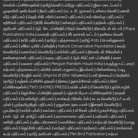
சென்ஸ் பப்ளிகேஷன்ஸ்
|
தமிழ்வெளி
|
பயிற்று பதிப்பகம்
|
ஜீவா படைப்பகம்
|
பூவுலகின் நண்பர்கள்
|
நீலம் பதிப்பகம்
|
வ. உ. சி. நூலகம்
|
பன்மை வெளி
|
மணல்
வீடு பதிப்பகம்
|
ஹெர் ஸ்டோரிஸ்
|
வானம் பதிப்பகம்
|
கல் விளக்கு பதிப்பகம்
|
உதிரிகள் பதிப்பகம்
|
நிமிர் வெளியீடு
|
உன்னதம் பதிப்பகம்
|
நடுகல் பதிப்பகம்
|
சூரியன் பதிப்பகம்
|
ஆர். கே. பப்ளிஷிங்
|
ரிதம் வெளியீடு
|
திராவிடன் ஸ்டாக்
|
Rupa
Publications India
|
வானதி பதிப்பகம்
|
சீர் வாசகர் வட்டம்
|
தனிமை வெளி
பதிப்பகம்
|
உயிர் பதிப்பகம்
|
தமிழ்ப் புத்தகாலயம்
|
தமிழ் Kids
|
பொன்னுலகம்
பதிப்பகம்
|
ஸீரோ டிகிரி பப்ளிஷிங்
|
Nature Conservation Foundation
|
சுவடு
வெளியீடு
|
வணக்கம் வெளியீடு
|
மார்க்ஸ் பதிப்பகம்
|
திராவிடன் சில்ரன்ஸ்
|
கண்ணதாசன் பதிப்பகம்
|
கதவு பதிப்பகம்
|
ஆல் சில்ட்ரன் பப்ளிஷிங்
|
காரா
பதிப்பகம்
|
வலசை பதிப்பகம்
|
Penguin Random House India
|
கருத்து=பட்டறை
|
கற்பகம் புத்தகாலயம்
|
பள்ளிக் கல்வி பாதுகாப்பு இயக்கம்
|
மின்னங்காடி
|
மயூ
வெளியீடு
|
மேஜிக் லாம்ப் (Imprint of Ethir Veliyeedu)
|
பாரி நிலையம்
|
பிரதிலிபி
(தமிழ்)
|
மஞ்சுள் பப்ளிசிங் ஹவுஸ்
|
தினவு
|
துலாக்கோல் பதிப்பகம்
|
விசா
பப்ளிகேஷன்ஸ்
|
TWO SHORES PRESS
|
மயில் புக்ஸ்
|
மீ வெளியீடு
|
ஐம்பொழில்
பதிப்பகம்
|
ஜெய்கோ பப்ளிஷிங் ஹவுஸ்
|
பஞ்சமி மீடியா பப்ளிகேஷன்ஸ்
|
நாதன்
பதிப்பகம்
|
பெண்விழி பதிப்பகம்
|
சாஸ்வத் பிரிண்டர்ஸ்
|
கடவு வெளியீடு
|
பீ ஃபார்
புக்ஸ்
|
முத்தமிழறிஞர் பதிப்பகம்
|
குலுங்கா நடையான்
|
இறைவி வெளியீடு
|
முயற்கூடு
|
லார்க் புக்ஸ்
|
கலப்பை பதிப்பகம்
|
வீ கேன் புக்ஸ்
|
ழகரச்சிறகு பதிப்பகம்
|
எஸ். ஆர். வி. தமிழ்ப் பதிப்பகம்
|
வாசகசாலை பதிப்பகம்
|
மதிமலர் பதிப்பகம்
|
மனிதி பதிப்பகம்
|
புதிய பரிமாணம்
|
வான்கோ பதிப்பகம்
|
சத்ரபதி வெளியீடு
|
வாலு
பதிப்பகம்
|
ஜெய்ரிகி பதிப்பகம்
|
லாந்தர் பதிப்பகம்
|
நாற்கரம் பதிப்பகம்
|
காக்கைக்
கூடு பதிப்பகம்
|
தமிழ் நண்பன் பதிப்பகம்
|
Pen Bird Publication
|
சத்யா