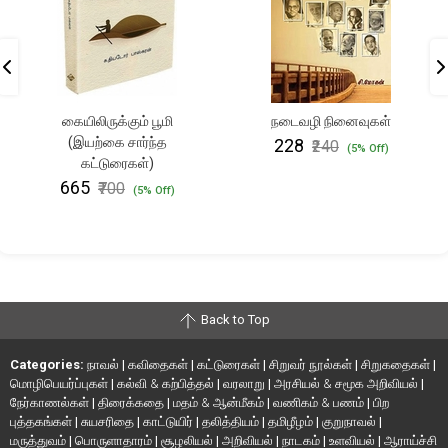
கையிலிருக்கும் பூமி
நடைவழி நினைவுகள்
(இயற்கை சார்ந்த
₹228
₹240
(5% Off)
கட்டுரைகள்)
₹665
₹700
(5% Off)
Back to Top
Categories:
நாவல்
|
கவிதைகள்
|
கட்டுரைகள்
|
சிறுவர் நூல்கள்
|
சிறுகதைகள்
|
மொழிபெயர்ப்புகள்
|
கல்வி & கற்பித்தல்
|
வரலாறு
|
அரசியல் & சமூக அறிவியல்
|
நேர்காணல்கள்
|
திரைக்கதை
|
மதம் & ஆன்மீகம்
|
வணிகம் & பணம்
|
பிற
புத்தகங்கள்
|
சுயசரிதை
|
காட்டுயிர்
|
தலித்தியம்
|
தமிழீழம்
|
குறுநாவல்
|
மருத்துவம்
|
பொருளாதாரம்
|
சூழலியல்
|
அறிவியல்
|
நாடகம்
|
உளவியல்
|
ஆராய்ச்சி