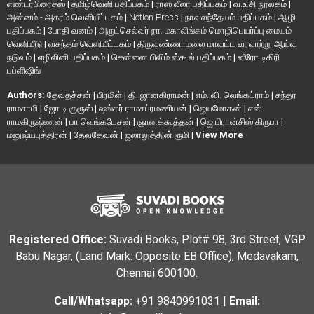
எண்டர்பிரைசஸ்
|
தமிழ்வெளி பதிப்பகம்
|
ராஸ லீலா பதிப்பகம்
|
வ.உ.சி நூலகம்
|
அன்னம் - அகரம் வெளியீட்டகம்
|
Notion Press
|
நாவலந்தேயம் பதிப்பகம்
|
ஆழி
பதிப்பகம்
|
போதி வனம்
|
அருட்செல்வர் நா. மகாலிங்கம் மொழிபெயர்ப்பு மையம்
வெளியீடு
|
வசந்தம் வெளியீட்டகம்
|
திருவண்ணாமலை மாவட்ட வரலாற்று ஆய்வு
நடுவம்
|
எழிலினி பதிப்பகம்
|
சென்னை பிலிம் ஸ்கூல் பதிப்பகம்
|
ஸீரோ டிகிரி
பப்ளிஷிங்
Authors:
தேவதச்சன்
|
பிரமிள்
|
தி. ஜானகிராமன்
|
எம். வி. வெங்கட்ராம்
|
சுந்தர
ராமசாமி
|
ஜோ டி குரூஸ்
|
ஷங்கர் ராமசுப்ரமணியன்
|
ஜெயமோகன்
|
எஸ்
ராமகிருஷ்ணன்
|
பா வெங்கடேசன்
|
ஞானக்கூத்தன்
|
ஜெ பிரான்சிஸ் கிருபா
|
மனுஷ்யபுத்திரன்
|
தேவதேவன்
|
ஜலாலுத்தின் ரூமி
|
View More
Registered Office:
Suvadi Books, Plot# 98, 3rd Street, VGP
Babu Nagar, (Land Mark: Opposite EB Office), Medavakam,
Chennai 600100.
Call/Whatsapp:
+91 9840991031
|
Email: