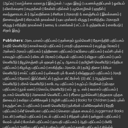
(ஆய்வு)
|
வாழ்க்கை வரலாறு
|
இதழ்கள் / பருவ இதழ்
|
பயணக்குறிப்புகள்
|
ஓவியம்
|
விளக்கவுரை
|
கடிதங்கள்
|
கேள்வி பதில்கள்
|
பழமொழிகள்
|
ஹதீஸ்
|
கலந்துரையாடல்
|
ஆய்வறிக்கை
|
சினிமா
|
அகராதி & களஞ்சியம்
|
இலக்கணம்
|
நினைவஞ்சலி
|
கிராஃபிக் நாவல்கள்
|
யுவ புரஸ்கார் விருது
|
சாகித்திய அகாதமி
விருது
|
சரித்திர நாவல்கள்
|
உணவு & பானங்கள்
|
சட்டம் & குற்றவியல்
|
கையேடு
|
சிறார் இதழ்
Publishers:
அடையாளம் பதிப்பகம்
|
தன்னறம் நூல்வெளி
|
தேசாந்திரி பதிப்பகம்
|
எதிர் வெளியீடு
|
காலச்சுவடு பதிப்பகம்
|
பாரதி புத்தகாலயம்
|
எழுத்து பிரசுரம்
|
அன்னம் அகரம் பதிப்பகம்
|
நற்றிணை பதிப்பகம்
|
உயிர்மை பதிப்பகம்
|
வம்சி புக்ஸ்
|
யாவரும் பதிப்பகம்
|
விகடன் பிரசுரம்
|
விடியல் பதிப்பகம்
|
விஜயா பதிப்பகம்
|
புலம்
வெளியீடு
|
நியூசெஞ்சுரி புக் ஹவுஸ்
|
குட்டி ஆகாயம்
|
தமிழினி வெளியீடு
|
சந்தியா
பதிப்பகம்
|
கிழக்கு பதிப்பகம்
|
சாகித்திய அகாடெமி
|
தமிழ் திசை
|
க்ரியா
வெளியீடு
|
சால்ட் பதிப்பகம்
|
டிஸ்கவரி புக் பேலஸ்
|
விஷ்ணுபுரம் பதிப்பகம்
|
அகநி
பதிப்பகம்
|
நோராப் இம்ப்ரிண்ட்ஸ்
|
சூர்யா லிட்ரேச்சர் (பி) லிட்
|
அருஞ்சொல்
வெளியீடு
|
பரிசல் வெளியீடு
|
காடோடி பதிப்பகம்
|
கருப்புப் பிரதிகள்
|
நர்மதா
பதிப்பகம்
|
நூல் வனம்
|
கொம்பு வெளியீடு
|
எம். ஐ. டி. எஸ்
|
சுவாசம் பதிப்பகம்
|
தடாகம் வெளியீடு
|
அலைகள் வெளியீட்டகம்
|
சீர்மை நூல்வெளி
|
திருவரசு புத்தக
நிலையம்
|
கவிதா பப்ளிகேஷன்
|
அழிசி பதிப்பகம்
|
Books for Children
|
மலர் புக்ஸ்
|
கருஞ்சட்டைப் பதிப்பகம்
|
வளரி வெளியீடு
|
நக்கீரன் பப்ளிகேஷன்ஸ்
|
தேநீர்
பதிப்பகம்
|
ஸ்ரீ செண்பகா பதிப்பகம்
|
கௌரா புத்தக மையம்
|
Juggernaut Books
|
வடலி
|
மனிதம் பதிப்பகம்
|
கடல் பதிப்பகம்
|
சிந்தன் புக்ஸ்
|
நன்னூல் பதிப்பகம்
|
வேரல் புக்ஸ்
|
மோக்லி பதிப்பகம்
|
தாயதி பதிப்பகம்
|
ஆதி பதிப்பகம்
|
மிளிர்
பதிப்பகம்
|
அதிர்வு பதிப்பகம்
|
பதிகம் பதிப்பகம்
|
கனலி பதிப்பகம்
|
சிக்ஸ்த்