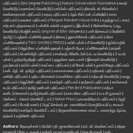
பதிப்பகம்
|
Zero Degree Publishing
|
Nature Conservation Foundation
|
சுவடு
வெளியீடு
|
வணக்கம் வெளியீடு
|
மார்க்ஸ் பதிப்பகம்
|
திராவிடன் சில்ரன்ஸ்
|
கண்ணதாசன் பதிப்பகம்
|
கதவு பதிப்பகம்
|
ஆல் சில்ட்ரன் பப்ளிஷிங்
|
காரா
பதிப்பகம்
|
வலசை பதிப்பகம்
|
Penguin Random House India
|
கருத்து=பட்டறை
|
கற்பகம் புத்தகாலயம்
|
பள்ளிக் கல்வி பாதுகாப்பு இயக்கம்
|
மின்னங்காடி
|
மயூ
வெளியீடு
|
மேஜிக் லாம்ப் (Imprint of Ethir Veliyeedu)
|
பாரி நிலையம்
|
பிரதிலிபி
(தமிழ்)
|
மஞ்சுள் பப்ளிசிங் ஹவுஸ்
|
தினவு
|
துலாக்கோல் பதிப்பகம்
|
விசா
பப்ளிகேஷன்ஸ்
|
TWO SHORES PRESS
|
மயில் புக்ஸ்
|
மீ வெளியீடு
|
ஐம்பொழில்
பதிப்பகம்
|
ஜெய்கோ பப்ளிஷிங் ஹவுஸ்
|
பஞ்சமி மீடியா பப்ளிகேஷன்ஸ்
|
நாதன்
பதிப்பகம்
|
பெண்விழி பதிப்பகம்
|
சாஸ்வத் பிரிண்டர்ஸ்
|
கடவு வெளியீடு
|
பீ ஃபார்
புக்ஸ்
|
முத்தமிழறிஞர் பதிப்பகம்
|
குலுங்கா நடையான்
|
இறைவி வெளியீடு
|
முயற்கூடு
|
லார்க் புக்ஸ்
|
கலப்பை பதிப்பகம்
|
வீ கேன் புக்ஸ்
|
ழகரச்சிறகு பதிப்பகம்
|
எஸ். ஆர். வி. தமிழ்ப் பதிப்பகம்
|
வாசகசாலை பதிப்பகம்
|
மதிமலர் பதிப்பகம்
|
மனிதி பதிப்பகம்
|
புதிய பரிமாணம்
|
வான்கோ பதிப்பகம்
|
சத்ரபதி வெளியீடு
|
வாலு
பதிப்பகம்
|
ஜெய்ரிகி பதிப்பகம்
|
லாந்தர் பதிப்பகம்
|
நாற்கரம் பதிப்பகம்
|
காக்கைக்
கூடு பதிப்பகம்
|
தமிழ் நண்பன் பதிப்பகம்
|
Pen Bird Publication
|
சத்யா
எண்டர்பிரைசஸ்
|
தமிழ்வெளி பதிப்பகம்
|
ராஸ லீலா பதிப்பகம்
|
வ.உ.சி நூலகம்
|
அன்னம் - அகரம் வெளியீட்டகம்
|
Notion Press
|
நாவலந்தேயம் பதிப்பகம்
|
ஆழி
பதிப்பகம்
|
போதி வனம்
|
அருட்செல்வர் நா. மகாலிங்கம் மொழிபெயர்ப்பு மையம்
வெளியீடு
|
வசந்தம் வெளியீட்டகம்
|
திருவண்ணாமலை மாவட்ட வரலாற்று ஆய்வு
நடுவம்
|
எழிலினி பதிப்பகம்
Authors:
தேவதச்சன்
|
பிரமிள்
|
தி. ஜானகிராமன்
|
எம். வி. வெங்கட்ராம்
|
சுந்தர
ராமசாமி
|
ஜோ டி குரூஸ்
|
ஷங்கர் ராமசுப்ரமணியன்
|
ஜெயமோகன்
|
எஸ்