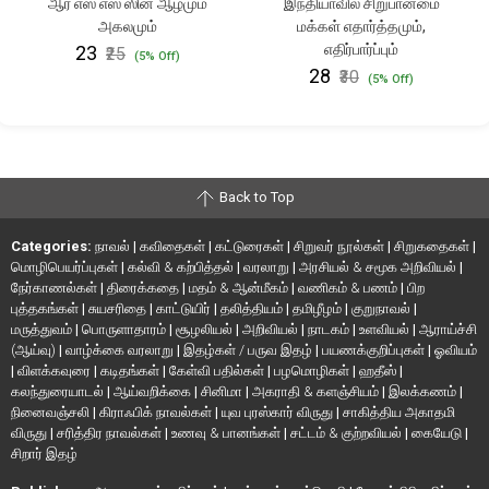
ஆர் எஸ் எஸ் ஸின் ஆழமும்
இந்தியாவில் சிறுபான்மை
அகலமும்
மக்கள் எதார்த்தமும்,
எதிர்பார்ப்பும்
₹23
₹25
(5% Off)
₹28
₹30
(5% Off)
Back to Top
Categories:
நாவல்
|
கவிதைகள்
|
கட்டுரைகள்
|
சிறுவர் நூல்கள்
|
சிறுகதைகள்
|
மொழிபெயர்ப்புகள்
|
கல்வி & கற்பித்தல்
|
வரலாறு
|
அரசியல் & சமூக அறிவியல்
|
நேர்காணல்கள்
|
திரைக்கதை
|
மதம் & ஆன்மீகம்
|
வணிகம் & பணம்
|
பிற
புத்தகங்கள்
|
சுயசரிதை
|
காட்டுயிர்
|
தலித்தியம்
|
தமிழீழம்
|
குறுநாவல்
|
மருத்துவம்
|
பொருளாதாரம்
|
சூழலியல்
|
அறிவியல்
|
நாடகம்
|
உளவியல்
|
ஆராய்ச்சி
(ஆய்வு)
|
வாழ்க்கை வரலாறு
|
இதழ்கள் / பருவ இதழ்
|
பயணக்குறிப்புகள்
|
ஓவியம்
|
விளக்கவுரை
|
கடிதங்கள்
|
கேள்வி பதில்கள்
|
பழமொழிகள்
|
ஹதீஸ்
|
கலந்துரையாடல்
|
ஆய்வறிக்கை
|
சினிமா
|
அகராதி & களஞ்சியம்
|
இலக்கணம்
|
நினைவஞ்சலி
|
கிராஃபிக் நாவல்கள்
|
யுவ புரஸ்கார் விருது
|
சாகித்திய அகாதமி
விருது
|
சரித்திர நாவல்கள்
|
உணவு & பானங்கள்
|
சட்டம் & குற்றவியல்
|
கையேடு
|
சிறார் இதழ்