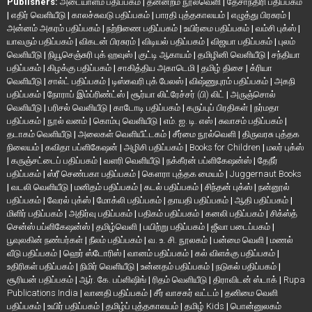
Publishers:
அடையாளம் பதிப்பகம்
|
தன்னறம் நூல்வெளி
|
தேசாந்திரி பதிப்பகம்
|
எதிர் வெளியீடு
|
காலச்சுவடு பதிப்பகம்
|
பாரதி புத்தகாலயம்
|
எழுத்து பிரசுரம்
|
அன்னம் அகரம் பதிப்பகம்
|
நற்றிணை பதிப்பகம்
|
உயிர்மை பதிப்பகம்
|
வம்சி புக்ஸ்
|
யாவரும் பதிப்பகம்
|
விகடன் பிரசுரம்
|
விடியல் பதிப்பகம்
|
விஜயா பதிப்பகம்
|
புலம்
வெளியீடு
|
நியூசெஞ்சுரி புக் ஹவுஸ்
|
குட்டி ஆகாயம்
|
தமிழினி வெளியீடு
|
சந்தியா
பதிப்பகம்
|
கிழக்கு பதிப்பகம்
|
சாகித்திய அகாடெமி
|
தமிழ் திசை
|
க்ரியா
வெளியீடு
|
சால்ட் பதிப்பகம்
|
டிஸ்கவரி புக் பேலஸ்
|
விஷ்ணுபுரம் பதிப்பகம்
|
அகநி
பதிப்பகம்
|
நோராப் இம்ப்ரிண்ட்ஸ்
|
சூர்யா லிட்ரேச்சர் (பி) லிட்
|
அருஞ்சொல்
வெளியீடு
|
பரிசல் வெளியீடு
|
காடோடி பதிப்பகம்
|
கருப்புப் பிரதிகள்
|
நர்மதா
பதிப்பகம்
|
நூல் வனம்
|
கொம்பு வெளியீடு
|
எம். ஐ. டி. எஸ்
|
சுவாசம் பதிப்பகம்
|
தடாகம் வெளியீடு
|
அலைகள் வெளியீட்டகம்
|
சீர்மை நூல்வெளி
|
திருவரசு புத்தக
நிலையம்
|
கவிதா பப்ளிகேஷன்
|
அழிசி பதிப்பகம்
|
Books for Children
|
மலர் புக்ஸ்
|
கருஞ்சட்டைப் பதிப்பகம்
|
வளரி வெளியீடு
|
நக்கீரன் பப்ளிகேஷன்ஸ்
|
தேநீர்
பதிப்பகம்
|
ஸ்ரீ செண்பகா பதிப்பகம்
|
கௌரா புத்தக மையம்
|
Juggernaut Books
|
வடலி வெளியீடு
|
மனிதம் பதிப்பகம்
|
கடல் பதிப்பகம்
|
சிந்தன் புக்ஸ்
|
நன்னூல்
பதிப்பகம்
|
வேரல் புக்ஸ்
|
மோக்லி பதிப்பகம்
|
தாயதி பதிப்பகம்
|
ஆதி பதிப்பகம்
|
மிளிர் பதிப்பகம்
|
அதிர்வு பதிப்பகம்
|
பதிகம் பதிப்பகம்
|
கனலி பதிப்பகம்
|
சிக்ஸ்த்
சென்ஸ் பப்ளிகேஷன்ஸ்
|
தமிழ்வெளி
|
பயிற்று பதிப்பகம்
|
ஜீவா படைப்பகம்
|
பூவுலகின் நண்பர்கள்
|
நீலம் பதிப்பகம்
|
வ. உ. சி. நூலகம்
|
பன்மை வெளி
|
மணல்
வீடு பதிப்பகம்
|
ஹெர் ஸ்டோரிஸ்
|
வானம் பதிப்பகம்
|
கல் விளக்கு பதிப்பகம்
|
உதிரிகள் பதிப்பகம்
|
நிமிர் வெளியீடு
|
உன்னதம் பதிப்பகம்
|
நடுகல் பதிப்பகம்
|
சூரியன் பதிப்பகம்
|
ஆர். கே. பப்ளிஷிங்
|
ரிதம் வெளியீடு
|
திராவிடன் ஸ்டாக்
|
Rupa
Publications India
|
வானதி பதிப்பகம்
|
சீர் வாசகர் வட்டம்
|
தனிமை வெளி
பதிப்பகம்
|
உயிர் பதிப்பகம்
|
தமிழ்ப் புத்தகாலயம்
|
தமிழ் Kids
|
பொன்னுலகம்