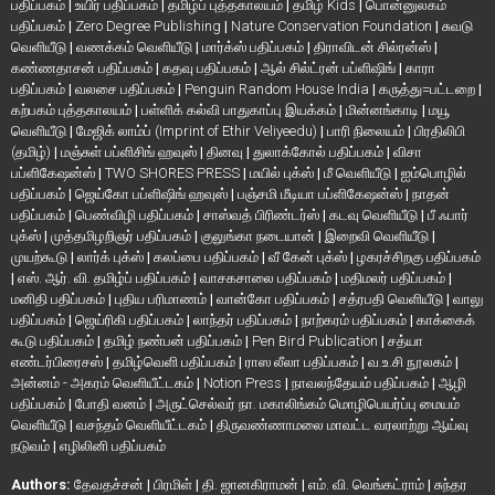
பதிப்பகம்
|
உயிர் பதிப்பகம்
|
தமிழ்ப் புத்தகாலயம்
|
தமிழ் Kids
|
பொன்னுலகம்
பதிப்பகம்
|
Zero Degree Publishing
|
Nature Conservation Foundation
|
சுவடு
வெளியீடு
|
வணக்கம் வெளியீடு
|
மார்க்ஸ் பதிப்பகம்
|
திராவிடன் சில்ரன்ஸ்
|
கண்ணதாசன் பதிப்பகம்
|
கதவு பதிப்பகம்
|
ஆல் சில்ட்ரன் பப்ளிஷிங்
|
காரா
பதிப்பகம்
|
வலசை பதிப்பகம்
|
Penguin Random House India
|
கருத்து=பட்டறை
|
கற்பகம் புத்தகாலயம்
|
பள்ளிக் கல்வி பாதுகாப்பு இயக்கம்
|
மின்னங்காடி
|
மயூ
வெளியீடு
|
மேஜிக் லாம்ப் (Imprint of Ethir Veliyeedu)
|
பாரி நிலையம்
|
பிரதிலிபி
(தமிழ்)
|
மஞ்சுள் பப்ளிசிங் ஹவுஸ்
|
தினவு
|
துலாக்கோல் பதிப்பகம்
|
விசா
பப்ளிகேஷன்ஸ்
|
TWO SHORES PRESS
|
மயில் புக்ஸ்
|
மீ வெளியீடு
|
ஐம்பொழில்
பதிப்பகம்
|
ஜெய்கோ பப்ளிஷிங் ஹவுஸ்
|
பஞ்சமி மீடியா பப்ளிகேஷன்ஸ்
|
நாதன்
பதிப்பகம்
|
பெண்விழி பதிப்பகம்
|
சாஸ்வத் பிரிண்டர்ஸ்
|
கடவு வெளியீடு
|
பீ ஃபார்
புக்ஸ்
|
முத்தமிழறிஞர் பதிப்பகம்
|
குலுங்கா நடையான்
|
இறைவி வெளியீடு
|
முயற்கூடு
|
லார்க் புக்ஸ்
|
கலப்பை பதிப்பகம்
|
வீ கேன் புக்ஸ்
|
ழகரச்சிறகு பதிப்பகம்
|
எஸ். ஆர். வி. தமிழ்ப் பதிப்பகம்
|
வாசகசாலை பதிப்பகம்
|
மதிமலர் பதிப்பகம்
|
மனிதி பதிப்பகம்
|
புதிய பரிமாணம்
|
வான்கோ பதிப்பகம்
|
சத்ரபதி வெளியீடு
|
வாலு
பதிப்பகம்
|
ஜெய்ரிகி பதிப்பகம்
|
லாந்தர் பதிப்பகம்
|
நாற்கரம் பதிப்பகம்
|
காக்கைக்
கூடு பதிப்பகம்
|
தமிழ் நண்பன் பதிப்பகம்
|
Pen Bird Publication
|
சத்யா
எண்டர்பிரைசஸ்
|
தமிழ்வெளி பதிப்பகம்
|
ராஸ லீலா பதிப்பகம்
|
வ.உ.சி நூலகம்
|
அன்னம் - அகரம் வெளியீட்டகம்
|
Notion Press
|
நாவலந்தேயம் பதிப்பகம்
|
ஆழி
பதிப்பகம்
|
போதி வனம்
|
அருட்செல்வர் நா. மகாலிங்கம் மொழிபெயர்ப்பு மையம்
வெளியீடு
|
வசந்தம் வெளியீட்டகம்
|
திருவண்ணாமலை மாவட்ட வரலாற்று ஆய்வு
நடுவம்
|
எழிலினி பதிப்பகம்
Authors:
தேவதச்சன்
|
பிரமிள்
|
தி. ஜானகிராமன்
|
எம். வி. வெங்கட்ராம்
|
சுந்தர