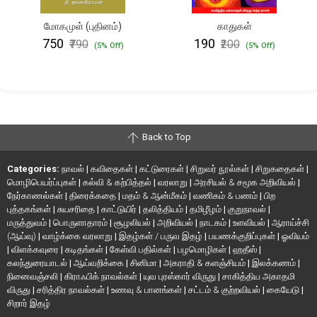
மோகமுள் (புதினம்)
காதுகள்
₹750
₹190
₹790
₹200
(5% Off)
(5% Off)
Back to Top
Categories:
நாவல்
|
கவிதைகள்
|
கட்டுரைகள்
|
சிறுவர் நூல்கள்
|
சிறுகதைகள்
|
மொழிபெயர்ப்புகள்
|
கல்வி & கற்பித்தல்
|
வரலாறு
|
அரசியல் & சமூக அறிவியல்
|
நேர்காணல்கள்
|
திரைக்கதை
|
மதம் & ஆன்மீகம்
|
வணிகம் & பணம்
|
பிற
புத்தகங்கள்
|
சுயசரிதை
|
காட்டுயிர்
|
தலித்தியம்
|
தமிழீழம்
|
குறுநாவல்
|
மருத்துவம்
|
பொருளாதாரம்
|
சூழலியல்
|
அறிவியல்
|
நாடகம்
|
உளவியல்
|
ஆராய்ச்சி
(ஆய்வு)
|
வாழ்க்கை வரலாறு
|
இதழ்கள் / பருவ இதழ்
|
பயணக்குறிப்புகள்
|
ஓவியம்
|
விளக்கவுரை
|
கடிதங்கள்
|
கேள்வி பதில்கள்
|
பழமொழிகள்
|
ஹதீஸ்
|
கலந்துரையாடல்
|
ஆய்வறிக்கை
|
சினிமா
|
அகராதி & களஞ்சியம்
|
இலக்கணம்
|
நினைவஞ்சலி
|
கிராஃபிக் நாவல்கள்
|
யுவ புரஸ்கார் விருது
|
சாகித்திய அகாதமி
விருது
|
சரித்திர நாவல்கள்
|
உணவு & பானங்கள்
|
சட்டம் & குற்றவியல்
|
கையேடு
|
சிறார் இதழ்