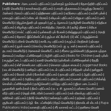
Publishers:
அடையாளம் பதிப்பகம்
|
தன்னறம் நூல்வெளி
|
தேசாந்திரி பதிப்பகம்
|
எதிர் வெளியீடு
|
காலச்சுவடு பதிப்பகம்
|
பாரதி புத்தகாலயம்
|
எழுத்து பிரசுரம்
|
அன்னம் அகரம் பதிப்பகம்
|
நற்றிணை பதிப்பகம்
|
உயிர்மை பதிப்பகம்
|
வம்சி புக்ஸ்
|
யாவரும் பதிப்பகம்
|
விகடன் பிரசுரம்
|
விடியல் பதிப்பகம்
|
விஜயா பதிப்பகம்
|
புலம்
வெளியீடு
|
நியூசெஞ்சுரி புக் ஹவுஸ்
|
குட்டி ஆகாயம்
|
தமிழினி வெளியீடு
|
சந்தியா
பதிப்பகம்
|
கிழக்கு பதிப்பகம்
|
சாகித்திய அகாடெமி
|
தமிழ் திசை
|
க்ரியா
வெளியீடு
|
சால்ட் பதிப்பகம்
|
டிஸ்கவரி புக் பேலஸ்
|
விஷ்ணுபுரம் பதிப்பகம்
|
அகநி
பதிப்பகம்
|
நோராப் இம்ப்ரிண்ட்ஸ்
|
சூர்யா லிட்ரேச்சர் (பி) லிட்
|
அருஞ்சொல்
வெளியீடு
|
பரிசல் வெளியீடு
|
காடோடி பதிப்பகம்
|
கருப்புப் பிரதிகள்
|
நர்மதா
பதிப்பகம்
|
நூல் வனம்
|
கொம்பு வெளியீடு
|
எம். ஐ. டி. எஸ்
|
சுவாசம் பதிப்பகம்
|
தடாகம் வெளியீடு
|
அலைகள் வெளியீட்டகம்
|
சீர்மை நூல்வெளி
|
திருவரசு புத்தக
நிலையம்
|
கவிதா பப்ளிகேஷன்
|
அழிசி பதிப்பகம்
|
Books for Children
|
மலர் புக்ஸ்
|
கருஞ்சட்டைப் பதிப்பகம்
|
வளரி வெளியீடு
|
நக்கீரன் பப்ளிகேஷன்ஸ்
|
தேநீர்
பதிப்பகம்
|
ஸ்ரீ செண்பகா பதிப்பகம்
|
கௌரா புத்தக மையம்
|
Juggernaut Books
|
வடலி வெளியீடு
|
மனிதம் பதிப்பகம்
|
கடல் பதிப்பகம்
|
சிந்தன் புக்ஸ்
|
நன்னூல்
பதிப்பகம்
|
வேரல் புக்ஸ்
|
மோக்லி பதிப்பகம்
|
தாயதி பதிப்பகம்
|
ஆதி பதிப்பகம்
|
மிளிர் பதிப்பகம்
|
அதிர்வு பதிப்பகம்
|
பதிகம் பதிப்பகம்
|
கனலி பதிப்பகம்
|
சிக்ஸ்த்
சென்ஸ் பப்ளிகேஷன்ஸ்
|
தமிழ்வெளி
|
பயிற்று பதிப்பகம்
|
ஜீவா படைப்பகம்
|
பூவுலகின் நண்பர்கள்
|
நீலம் பதிப்பகம்
|
வ. உ. சி. நூலகம்
|
பன்மை வெளி
|
மணல்
வீடு பதிப்பகம்
|
ஹெர் ஸ்டோரிஸ்
|
வானம் பதிப்பகம்
|
கல் விளக்கு பதிப்பகம்
|
உதிரிகள் பதிப்பகம்
|
நிமிர் வெளியீடு
|
உன்னதம் பதிப்பகம்
|
நடுகல் பதிப்பகம்
|
சூரியன் பதிப்பகம்
|
ஆர். கே. பப்ளிஷிங்
|
ரிதம் வெளியீடு
|
திராவிடன் ஸ்டாக்
|
Rupa
Publications India
|
வானதி பதிப்பகம்
|
சீர் வாசகர் வட்டம்
|
தனிமை வெளி