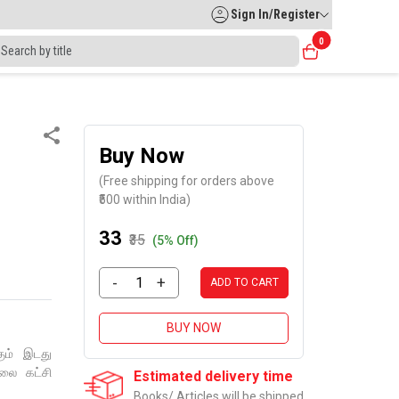
Sign In/Register
0
Buy Now
(Free shipping for orders above
₹500 within India)
₹33
₹35
(5% Off)
-
+
ADD TO CART
BUY NOW
கும் இடது
லை கட்சி
Estimated delivery time
Books/ Articles will be shipped