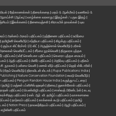
வியல்
|
நேர்காணல்கள்
|
திரைக்கதை
|
மதம் & ஆன்மீகம்
|
வணிகம் &
ஆராய்ச்சி (ஆய்வு)
|
வாழ்க்கை வரலாறு
|
இதழ்கள் / பருவ இதழ்
|
்சியம்
|
இலக்கணம்
|
நினைவஞ்சலி
|
கிராஃபிக் நாவல்கள்
|
யுவ
சுரம்
|
அன்னம் அகரம் பதிப்பகம்
|
நற்றிணை பதிப்பகம்
|
உயிர்மை
்
|
தமிழினி வெளியீடு
|
சந்தியா பதிப்பகம்
|
கிழக்கு பதிப்பகம்
|
்
|
சூர்யா லிட்ரேச்சர் (பி) லிட்
|
அருஞ்சொல் வெளியீடு
|
பரிசல்
அலைகள் வெளியீட்டகம்
|
சீர்மை நூல்வெளி
|
திருவரசு புத்தக
ீர் பதிப்பகம்
|
ஸ்ரீ செண்பகா பதிப்பகம்
|
கௌரா புத்தக மையம்
|
்பகம்
|
ஆதி பதிப்பகம்
|
மிளிர் பதிப்பகம்
|
அதிர்வு பதிப்பகம்
|
பதிகம்
. சி. நூலகம்
|
பன்மை வெளி
|
மணல் வீடு பதிப்பகம்
|
ஹெர் ஸ்டோரிஸ்
|
ங்
|
ரிதம் வெளியீடு
|
திராவிடன் ஸ்டாக்
|
Rupa Publications India
|
 Publishing
|
Nature Conservation Foundation
|
சுவடு வெளியீடு
|
பதிப்பகம்
|
Penguin Random House India
|
கருத்து=பட்டறை
|
ி (தமிழ்)
|
மஞ்சுள் பப்ளிசிங் ஹவுஸ்
|
தினவு
|
துலாக்கோல் பதிப்பகம்
|
நாதன் பதிப்பகம்
|
பெண்விழி பதிப்பகம்
|
சாஸ்வத் பிரிண்டர்ஸ்
|
கடவு
கரச்சிறகு பதிப்பகம்
|
எஸ். ஆர். வி. தமிழ்ப் பதிப்பகம்
|
வாசகசாலை
திப்பகம்
|
நாற்கரம் பதிப்பகம்
|
காக்கைக் கூடு பதிப்பகம்
|
தமிழ்
்டகம்
|
Notion Press
|
நாவலந்தேயம் பதிப்பகம்
|
ஆழி பதிப்பகம்
|
|
எழிலினி பதிப்பகம்