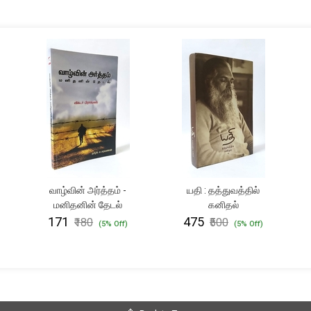
வாழ்வின் அர்த்தம் -
யதி : தத்துவத்தில்
மனிதனின் தேடல்
கனிதல்
₹171
₹475
₹180
₹500
(5% Off)
(5% Off)