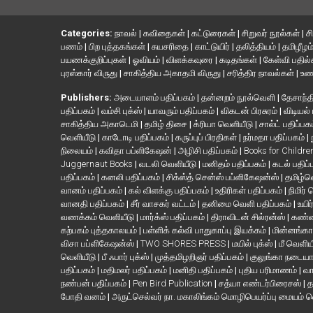
Categories:
நாவல்
|
கவிதைகள்
|
கட்டுரைகள்
|
சிறுவர் நூல்கள்
|
ச
பணம்
|
பிற புத்தகங்கள்
|
சுயசரிதை
|
காட்டுயிர்
|
தலித்தியம்
|
தமிழீழம
பயணக்குறிப்புகள்
|
ஓவியம்
|
விளக்கவுரை
|
கடிதங்கள்
|
கேள்வி பதில
புரஸ்கார் விருது
|
சாகித்திய அகாதமி விருது
|
சரித்திர நாவல்கள்
|
உண
Publishers:
அடையாளம் பதிப்பகம்
|
தன்னறம் நூல்வெளி
|
தேசாந்தி
பதிப்பகம்
|
வம்சி புக்ஸ்
|
யாவரும் பதிப்பகம்
|
விகடன் பிரசுரம்
|
விடியல்
சாகித்திய அகாடெமி
|
தமிழ் திசை
|
க்ரியா வெளியீடு
|
சால்ட் பதிப்பக
வெளியீடு
|
காடோடி பதிப்பகம்
|
கருப்புப் பிரதிகள்
|
நர்மதா பதிப்பகம்
|
நிலையம்
|
கவிதா பப்ளிகேஷன்
|
அழிசி பதிப்பகம்
|
Books for Childr
Juggernaut Books
|
வடலி வெளியீடு
|
மனிதம் பதிப்பகம்
|
கடல் பதிப்
பதிப்பகம்
|
கனலி பதிப்பகம்
|
சிக்ஸ்த் சென்ஸ் பப்ளிகேஷன்ஸ்
|
தமிழ்
வானம் பதிப்பகம்
|
கல் விளக்கு பதிப்பகம்
|
உதிரிகள் பதிப்பகம்
|
நிமிர்
வானதி பதிப்பகம்
|
சீர் வாசகர் வட்டம்
|
தனிமை வெளி பதிப்பகம்
|
உயிர
வணக்கம் வெளியீடு
|
மார்க்ஸ் பதிப்பகம்
|
திராவிடன் சில்ரன்ஸ்
|
கண்ண
கற்பகம் புத்தகாலயம்
|
பள்ளிக் கல்வி பாதுகாப்பு இயக்கம்
|
மின்னங்கா
விசா பப்ளிகேஷன்ஸ்
|
TWO SHORES PRESS
|
மயில் புக்ஸ்
|
மீ வெளிய
வெளியீடு
|
பீ ஃபார் புக்ஸ்
|
முத்தமிழறிஞர் பதிப்பகம்
|
குலுங்கா நடைய
பதிப்பகம்
|
மதிமலர் பதிப்பகம்
|
மனிதி பதிப்பகம்
|
புதிய பரிமாணம்
|
வா
நண்பன் பதிப்பகம்
|
Pen Bird Publication
|
சத்யா எண்டர்பிரைசஸ்
|
த
போதி வனம்
|
அருட்செல்வர் நா. மகாலிங்கம் மொழிபெயர்ப்பு மையம் 