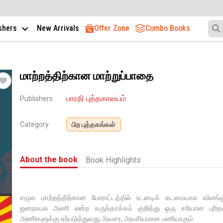
ishers
New Arrivals
Offer Zone
Combo Books
மாற்றத்திற்கான மாற்றுப்பாதை
பாரதி புத்தகாலயம்
Publishers
Category
பிற புத்தகங்கள்
About the book
Book Highlights
சமூக மாற்றத்திற்கான போராட்டத்தில் உடனடிக் கடமையாக விளங்
ஜனநாயக அணி என்ற கருத்தாக்கம் குறித்து ஒரு சரியான புரித
அணிகளுக்கு ஏற்படுத்துவது அவசர, அவசியமான பணியாகும்.