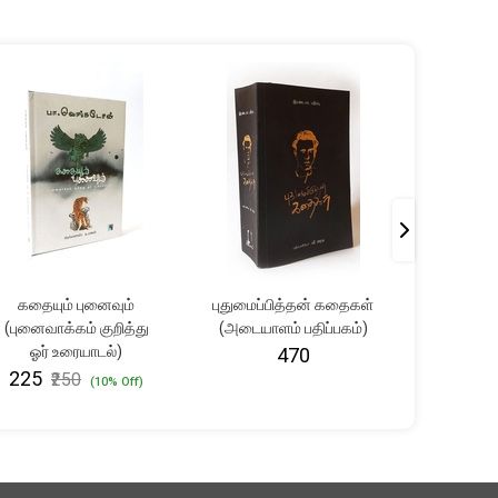
கதையும் புனைவும்
புதுமைப்பித்தன் கதைகள்
பனி உர
(புனைவாக்கம் குறித்து
(அடையாளம் பதிப்பகம்)
₹361
₹
ஓர் உரையாடல்)
₹470
₹225
₹250
(10% Off)