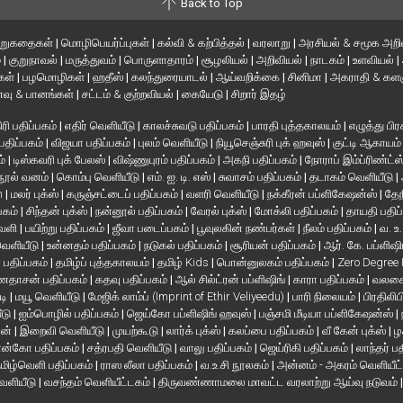
Back to Top
ிறுகதைகள்
|
மொழிபெயர்ப்புகள்
|
கல்வி & கற்பித்தல்
|
வரலாறு
|
அரசியல் & சமூக அறி
்
|
குறுநாவல்
|
மருத்துவம்
|
பொருளாதாரம்
|
சூழலியல்
|
அறிவியல்
|
நாடகம்
|
உளவியல்
|
்கள்
|
பழமொழிகள்
|
ஹதீஸ்
|
கலந்துரையாடல்
|
ஆய்வறிக்கை
|
சினிமா
|
அகராதி & களஞ
வு & பானங்கள்
|
சட்டம் & குற்றவியல்
|
கையேடு
|
சிறார் இதழ்
ரி பதிப்பகம்
|
எதிர் வெளியீடு
|
காலச்சுவடு பதிப்பகம்
|
பாரதி புத்தகாலயம்
|
எழுத்து பிர
 பதிப்பகம்
|
விஜயா பதிப்பகம்
|
புலம் வெளியீடு
|
நியூசெஞ்சுரி புக் ஹவுஸ்
|
குட்டி ஆகாயம
ம்
|
டிஸ்கவரி புக் பேலஸ்
|
விஷ்ணுபுரம் பதிப்பகம்
|
அகநி பதிப்பகம்
|
நோராப் இம்ப்ரிண்ட்ஸ
நூல் வனம்
|
கொம்பு வெளியீடு
|
எம். ஐ. டி. எஸ்
|
சுவாசம் பதிப்பகம்
|
தடாகம் வெளியீடு
|
en
|
மலர் புக்ஸ்
|
கருஞ்சட்டைப் பதிப்பகம்
|
வளரி வெளியீடு
|
நக்கீரன் பப்ளிகேஷன்ஸ்
|
தேந
பகம்
|
சிந்தன் புக்ஸ்
|
நன்னூல் பதிப்பகம்
|
வேரல் புக்ஸ்
|
மோக்லி பதிப்பகம்
|
தாயதி பதிப
வெளி
|
பயிற்று பதிப்பகம்
|
ஜீவா படைப்பகம்
|
பூவுலகின் நண்பர்கள்
|
நீலம் பதிப்பகம்
|
வ. உ
 வெளியீடு
|
உன்னதம் பதிப்பகம்
|
நடுகல் பதிப்பகம்
|
சூரியன் பதிப்பகம்
|
ஆர். கே. பப்ளிஷி
் பதிப்பகம்
|
தமிழ்ப் புத்தகாலயம்
|
தமிழ் Kids
|
பொன்னுலகம் பதிப்பகம்
|
Zero Degree
தாசன் பதிப்பகம்
|
கதவு பதிப்பகம்
|
ஆல் சில்ட்ரன் பப்ளிஷிங்
|
காரா பதிப்பகம்
|
வலசை 
டி
|
மயூ வெளியீடு
|
மேஜிக் லாம்ப் (Imprint of Ethir Veliyeedu)
|
பாரி நிலையம்
|
பிரதிலிப
ீடு
|
ஐம்பொழில் பதிப்பகம்
|
ஜெய்கோ பப்ளிஷிங் ஹவுஸ்
|
பஞ்சமி மீடியா பப்ளிகேஷன்ஸ்
|
ான்
|
இறைவி வெளியீடு
|
முயற்கூடு
|
லார்க் புக்ஸ்
|
கலப்பை பதிப்பகம்
|
வீ கேன் புக்ஸ்
|
ழ
ன்கோ பதிப்பகம்
|
சத்ரபதி வெளியீடு
|
வாலு பதிப்பகம்
|
ஜெய்ரிகி பதிப்பகம்
|
லாந்தர் ப
மிழ்வெளி பதிப்பகம்
|
ராஸ லீலா பதிப்பகம்
|
வ.உ.சி நூலகம்
|
அன்னம் - அகரம் வெளியீட
வெளியீடு
|
வசந்தம் வெளியீட்டகம்
|
திருவண்ணாமலை மாவட்ட வரலாற்று ஆய்வு நடுவம்