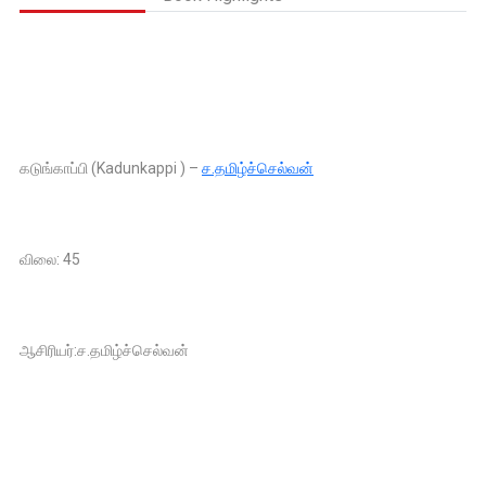
கடுங்காப்பி (Kadunkappi ) –
ச.தமிழ்ச்செல்வன்
விலை: 45
ஆசிரியர்:ச.தமிழ்ச்செல்வன்