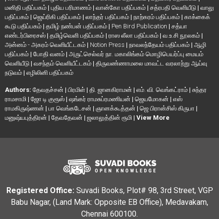
மனிதி பதிப்பகம்
|
புதிய பரிமாணம்
|
வான்கோ பதிப்பகம்
|
சத்ரபதி வெளியீடு
|
வாலு
பதிப்பகம்
|
ஜெய்ரிகி பதிப்பகம்
|
லாந்தர் பதிப்பகம்
|
நாற்கரம் பதிப்பகம்
|
காக்கைக்
கூடு பதிப்பகம்
|
தமிழ் நண்பன் பதிப்பகம்
|
Pen Bird Publication
|
சத்யா
எண்டர்பிரைசஸ்
|
தமிழ்வெளி பதிப்பகம்
|
ராஸ லீலா பதிப்பகம்
|
வ.உ.சி நூலகம்
|
அன்னம் - அகரம் வெளியீட்டகம்
|
Notion Press
|
நாவலந்தேயம் பதிப்பகம்
|
ஆழி
பதிப்பகம்
|
போதி வனம்
|
அருட்செல்வர் நா. மகாலிங்கம் மொழிபெயர்ப்பு மையம்
வெளியீடு
|
வசந்தம் வெளியீட்டகம்
|
திருவண்ணாமலை மாவட்ட வரலாற்று ஆய்வு
நடுவம்
|
எழிலினி பதிப்பகம்
Authors:
தேவதச்சன்
|
பிரமிள்
|
தி. ஜானகிராமன்
|
எம். வி. வெங்கட்ராம்
|
சுந்தர
ராமசாமி
|
ஜோ டி குரூஸ்
|
ஷங்கர் ராமசுப்ரமணியன்
|
ஜெயமோகன்
|
எஸ்
ராமகிருஷ்ணன்
|
பா வெங்கடேசன்
|
ஞானக்கூத்தன்
|
ஜெ பிரான்சிஸ் கிருபா
|
மனுஷ்யபுத்திரன்
|
தேவதேவன்
|
ஜலாலுத்தின் ரூமி
|
View More
Registered Office:
Suvadi Books, Plot# 98, 3rd Street, VGP
Babu Nagar, (Land Mark: Opposite EB Office), Medavakam,
Chennai 600100.