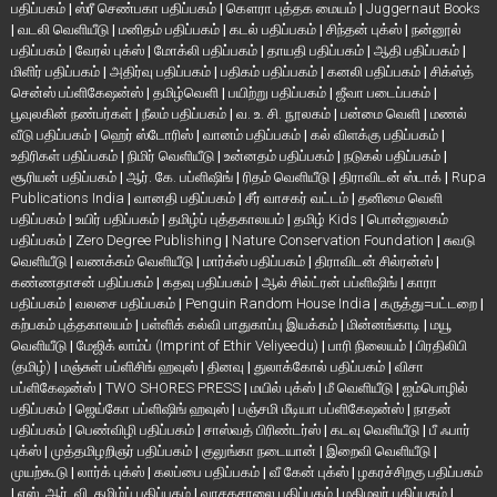
பதிப்பகம்
|
ஸ்ரீ செண்பகா பதிப்பகம்
|
கௌரா புத்தக மையம்
|
Juggernaut Books
|
வடலி வெளியீடு
|
மனிதம் பதிப்பகம்
|
கடல் பதிப்பகம்
|
சிந்தன் புக்ஸ்
|
நன்னூல்
பதிப்பகம்
|
வேரல் புக்ஸ்
|
மோக்லி பதிப்பகம்
|
தாயதி பதிப்பகம்
|
ஆதி பதிப்பகம்
|
மிளிர் பதிப்பகம்
|
அதிர்வு பதிப்பகம்
|
பதிகம் பதிப்பகம்
|
கனலி பதிப்பகம்
|
சிக்ஸ்த்
சென்ஸ் பப்ளிகேஷன்ஸ்
|
தமிழ்வெளி
|
பயிற்று பதிப்பகம்
|
ஜீவா படைப்பகம்
|
பூவுலகின் நண்பர்கள்
|
நீலம் பதிப்பகம்
|
வ. உ. சி. நூலகம்
|
பன்மை வெளி
|
மணல்
வீடு பதிப்பகம்
|
ஹெர் ஸ்டோரிஸ்
|
வானம் பதிப்பகம்
|
கல் விளக்கு பதிப்பகம்
|
உதிரிகள் பதிப்பகம்
|
நிமிர் வெளியீடு
|
உன்னதம் பதிப்பகம்
|
நடுகல் பதிப்பகம்
|
சூரியன் பதிப்பகம்
|
ஆர். கே. பப்ளிஷிங்
|
ரிதம் வெளியீடு
|
திராவிடன் ஸ்டாக்
|
Rupa
Publications India
|
வானதி பதிப்பகம்
|
சீர் வாசகர் வட்டம்
|
தனிமை வெளி
பதிப்பகம்
|
உயிர் பதிப்பகம்
|
தமிழ்ப் புத்தகாலயம்
|
தமிழ் Kids
|
பொன்னுலகம்
பதிப்பகம்
|
Zero Degree Publishing
|
Nature Conservation Foundation
|
சுவடு
வெளியீடு
|
வணக்கம் வெளியீடு
|
மார்க்ஸ் பதிப்பகம்
|
திராவிடன் சில்ரன்ஸ்
|
கண்ணதாசன் பதிப்பகம்
|
கதவு பதிப்பகம்
|
ஆல் சில்ட்ரன் பப்ளிஷிங்
|
காரா
பதிப்பகம்
|
வலசை பதிப்பகம்
|
Penguin Random House India
|
கருத்து=பட்டறை
|
கற்பகம் புத்தகாலயம்
|
பள்ளிக் கல்வி பாதுகாப்பு இயக்கம்
|
மின்னங்காடி
|
மயூ
வெளியீடு
|
மேஜிக் லாம்ப் (Imprint of Ethir Veliyeedu)
|
பாரி நிலையம்
|
பிரதிலிபி
(தமிழ்)
|
மஞ்சுள் பப்ளிசிங் ஹவுஸ்
|
தினவு
|
துலாக்கோல் பதிப்பகம்
|
விசா
பப்ளிகேஷன்ஸ்
|
TWO SHORES PRESS
|
மயில் புக்ஸ்
|
மீ வெளியீடு
|
ஐம்பொழில்
பதிப்பகம்
|
ஜெய்கோ பப்ளிஷிங் ஹவுஸ்
|
பஞ்சமி மீடியா பப்ளிகேஷன்ஸ்
|
நாதன்
பதிப்பகம்
|
பெண்விழி பதிப்பகம்
|
சாஸ்வத் பிரிண்டர்ஸ்
|
கடவு வெளியீடு
|
பீ ஃபார்
புக்ஸ்
|
முத்தமிழறிஞர் பதிப்பகம்
|
குலுங்கா நடையான்
|
இறைவி வெளியீடு
|
முயற்கூடு
|
லார்க் புக்ஸ்
|
கலப்பை பதிப்பகம்
|
வீ கேன் புக்ஸ்
|
ழகரச்சிறகு பதிப்பகம்
|
எஸ். ஆர். வி. தமிழ்ப் பதிப்பகம்
|
வாசகசாலை பதிப்பகம்
|
மதிமலர் பதிப்பகம்
|