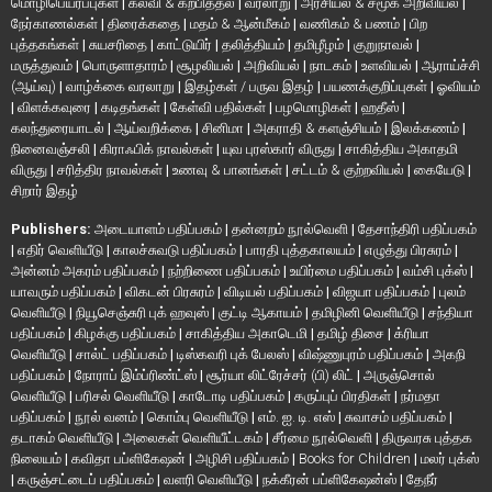
மொழிபெயர்ப்புகள்
|
கல்வி & கற்பித்தல்
|
வரலாறு
|
அரசியல் & சமூக அறிவியல்
|
நேர்காணல்கள்
|
திரைக்கதை
|
மதம் & ஆன்மீகம்
|
வணிகம் & பணம்
|
பிற
புத்தகங்கள்
|
சுயசரிதை
|
காட்டுயிர்
|
தலித்தியம்
|
தமிழீழம்
|
குறுநாவல்
|
மருத்துவம்
|
பொருளாதாரம்
|
சூழலியல்
|
அறிவியல்
|
நாடகம்
|
உளவியல்
|
ஆராய்ச்சி
(ஆய்வு)
|
வாழ்க்கை வரலாறு
|
இதழ்கள் / பருவ இதழ்
|
பயணக்குறிப்புகள்
|
ஓவியம்
|
விளக்கவுரை
|
கடிதங்கள்
|
கேள்வி பதில்கள்
|
பழமொழிகள்
|
ஹதீஸ்
|
கலந்துரையாடல்
|
ஆய்வறிக்கை
|
சினிமா
|
அகராதி & களஞ்சியம்
|
இலக்கணம்
|
நினைவஞ்சலி
|
கிராஃபிக் நாவல்கள்
|
யுவ புரஸ்கார் விருது
|
சாகித்திய அகாதமி
விருது
|
சரித்திர நாவல்கள்
|
உணவு & பானங்கள்
|
சட்டம் & குற்றவியல்
|
கையேடு
|
சிறார் இதழ்
Publishers:
அடையாளம் பதிப்பகம்
|
தன்னறம் நூல்வெளி
|
தேசாந்திரி பதிப்பகம்
|
எதிர் வெளியீடு
|
காலச்சுவடு பதிப்பகம்
|
பாரதி புத்தகாலயம்
|
எழுத்து பிரசுரம்
|
அன்னம் அகரம் பதிப்பகம்
|
நற்றிணை பதிப்பகம்
|
உயிர்மை பதிப்பகம்
|
வம்சி புக்ஸ்
|
யாவரும் பதிப்பகம்
|
விகடன் பிரசுரம்
|
விடியல் பதிப்பகம்
|
விஜயா பதிப்பகம்
|
புலம்
வெளியீடு
|
நியூசெஞ்சுரி புக் ஹவுஸ்
|
குட்டி ஆகாயம்
|
தமிழினி வெளியீடு
|
சந்தியா
பதிப்பகம்
|
கிழக்கு பதிப்பகம்
|
சாகித்திய அகாடெமி
|
தமிழ் திசை
|
க்ரியா
வெளியீடு
|
சால்ட் பதிப்பகம்
|
டிஸ்கவரி புக் பேலஸ்
|
விஷ்ணுபுரம் பதிப்பகம்
|
அகநி
பதிப்பகம்
|
நோராப் இம்ப்ரிண்ட்ஸ்
|
சூர்யா லிட்ரேச்சர் (பி) லிட்
|
அருஞ்சொல்
வெளியீடு
|
பரிசல் வெளியீடு
|
காடோடி பதிப்பகம்
|
கருப்புப் பிரதிகள்
|
நர்மதா
பதிப்பகம்
|
நூல் வனம்
|
கொம்பு வெளியீடு
|
எம். ஐ. டி. எஸ்
|
சுவாசம் பதிப்பகம்
|
தடாகம் வெளியீடு
|
அலைகள் வெளியீட்டகம்
|
சீர்மை நூல்வெளி
|
திருவரசு புத்தக
நிலையம்
|
கவிதா பப்ளிகேஷன்
|
அழிசி பதிப்பகம்
|
Books for Children
|
மலர் புக்ஸ்
|
கருஞ்சட்டைப் பதிப்பகம்
|
வளரி வெளியீடு
|
நக்கீரன் பப்ளிகேஷன்ஸ்
|
தேநீர்