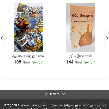
ஆலிஸின் அற்புத உலகம்
குட்டி இளவரசன்
₹108
₹144
₹120
₹160
(10% Off)
(10% Off)
Back to Top
Categories:
நாவல்
|
கவிதைகள்
|
கட்டுரைகள்
|
சிறுவர் நூல்கள்
|
சிறுகதைகள்
|