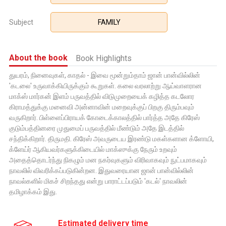
Subject
FAMILY
About the book
Book Highlights
துயரம், நினைவுகள், காதல் - இவை மூன்றும்தாம் ஜான் பான்வில்லின்
'கடலை' உருவாக்கியிருக்கும் கூறுகள். கலை வரலாற்று ஆய்வாளரான
மாக்ஸ் மார்கன் இளம் பருவத்தில் விடுமுறையைக் கழித்த கடலோர
கிராமத்துக்கு மனைவி அன்னாவின் மறைவுக்குப் பிறகு திரும்பவும்
வருகிறார். பிள்ளைப்பிராயக் கோடைக்காலத்தில் பார்த்த அதே கிரேஸ்
குடும்பத்தினரை முதுமைப் பருவத்தில் மீண்டும் அதே இடத்தில்
சந்திக்கிறார். திருமதி. கிரேஸ் அவருடைய இரண்டு மகள்களான க்ளோயி,
க்ளேய்ர் ஆகியவர்களுக்கிடையில் மாக்ஸுக்கு நேரும் உறவும்
அதைத்தொடர்ந்து நிகழும் மன நகர்வுகளும் விரிவாகவும் நுட்பமாகவும்
நாவலில் விவரிக்கப்படுகின்றன. இதுவரையான ஜான் பான்வில்லின்
நாவல்களில் மிகச் சிறந்தது என்று பாராட்டப்படும் 'கடல்' நாவலின்
தமிழாக்கம் இது.
Estimated delivery time