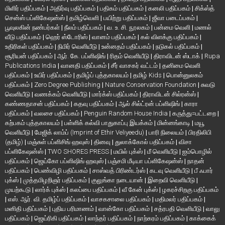
மிளிர் பதிப்பகம்
|
அதிர்வு பதிப்பகம்
|
பதிகம் பதிப்பகம்
|
கனலி பதிப்பகம்
|
சிக்ஸ்த்
சென்ஸ் பப்ளிகேஷன்ஸ்
|
தமிழ்வெளி
|
பயிற்று பதிப்பகம்
|
ஜீவா படைப்பகம்
|
பூவுலகின் நண்பர்கள்
|
நீலம் பதிப்பகம்
|
வ. உ. சி. நூலகம்
|
பன்மை வெளி
|
மணல்
வீடு பதிப்பகம்
|
ஹெர் ஸ்டோரிஸ்
|
வானம் பதிப்பகம்
|
கல் விளக்கு பதிப்பகம்
|
உதிரிகள் பதிப்பகம்
|
நிமிர் வெளியீடு
|
உன்னதம் பதிப்பகம்
|
நடுகல் பதிப்பகம்
|
சூரியன் பதிப்பகம்
|
ஆர். கே. பப்ளிஷிங்
|
ரிதம் வெளியீடு
|
திராவிடன் ஸ்டாக்
|
Rupa
Publications India
|
வானதி பதிப்பகம்
|
சீர் வாசகர் வட்டம்
|
தனிமை வெளி
பதிப்பகம்
|
உயிர் பதிப்பகம்
|
தமிழ்ப் புத்தகாலயம்
|
தமிழ் Kids
|
பொன்னுலகம்
பதிப்பகம்
|
Zero Degree Publishing
|
Nature Conservation Foundation
|
சுவடு
வெளியீடு
|
வணக்கம் வெளியீடு
|
மார்க்ஸ் பதிப்பகம்
|
திராவிடன் சில்ரன்ஸ்
|
கண்ணதாசன் பதிப்பகம்
|
கதவு பதிப்பகம்
|
ஆல் சில்ட்ரன் பப்ளிஷிங்
|
காரா
பதிப்பகம்
|
வலசை பதிப்பகம்
|
Penguin Random House India
|
கருத்து=பட்டறை
|
கற்பகம் புத்தகாலயம்
|
பள்ளிக் கல்வி பாதுகாப்பு இயக்கம்
|
மின்னங்காடி
|
மயூ
வெளியீடு
|
மேஜிக் லாம்ப் (Imprint of Ethir Veliyeedu)
|
பாரி நிலையம்
|
பிரதிலிபி
(தமிழ்)
|
மஞ்சுள் பப்ளிசிங் ஹவுஸ்
|
தினவு
|
துலாக்கோல் பதிப்பகம்
|
விசா
பப்ளிகேஷன்ஸ்
|
TWO SHORES PRESS
|
மயில் புக்ஸ்
|
மீ வெளியீடு
|
ஐம்பொழில்
பதிப்பகம்
|
ஜெய்கோ பப்ளிஷிங் ஹவுஸ்
|
பஞ்சமி மீடியா பப்ளிகேஷன்ஸ்
|
நாதன்
பதிப்பகம்
|
பெண்விழி பதிப்பகம்
|
சாஸ்வத் பிரிண்டர்ஸ்
|
கடவு வெளியீடு
|
பீ ஃபார்
புக்ஸ்
|
முத்தமிழறிஞர் பதிப்பகம்
|
குலுங்கா நடையான்
|
இறைவி வெளியீடு
|
முயற்கூடு
|
லார்க் புக்ஸ்
|
கலப்பை பதிப்பகம்
|
வீ கேன் புக்ஸ்
|
ழகரச்சிறகு பதிப்பகம்
|
எஸ். ஆர். வி. தமிழ்ப் பதிப்பகம்
|
வாசகசாலை பதிப்பகம்
|
மதிமலர் பதிப்பகம்
|
மனிதி பதிப்பகம்
|
புதிய பரிமாணம்
|
வான்கோ பதிப்பகம்
|
சத்ரபதி வெளியீடு
|
வாலு
பதிப்பகம்
|
ஜெய்ரிகி பதிப்பகம்
|
லாந்தர் பதிப்பகம்
|
நாற்கரம் பதிப்பகம்
|
காக்கைக்