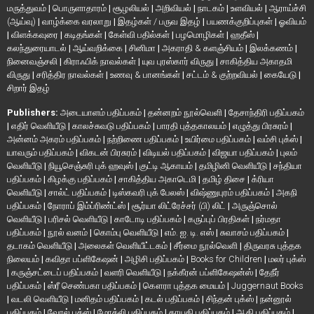
மருத்துவம்
|
பொருளாதாரம்
|
சூழலியல்
|
அறிவியல்
|
நாடகம்
|
உளவியல்
|
ஆராய்ச்சி
(ஆய்வு)
|
வாழ்க்கை வரலாறு
|
இதழ்கள் / பருவ இதழ்
|
பயணக்குறிப்புகள்
|
ஓவியம்
|
விளக்கவுரை
|
கடிதங்கள்
|
கேள்வி பதில்கள்
|
பழமொழிகள்
|
ஹதீஸ்
|
கலந்துரையாடல்
|
ஆய்வறிக்கை
|
சினிமா
|
அகராதி & களஞ்சியம்
|
இலக்கணம்
|
நினைவஞ்சலி
|
கிராஃபிக் நாவல்கள்
|
யுவ புரஸ்கார் விருது
|
சாகித்திய அகாதமி
விருது
|
சரித்திர நாவல்கள்
|
உணவு & பானங்கள்
|
சட்டம் & குற்றவியல்
|
கையேடு
|
சிறார் இதழ்
Publishers:
அடையாளம் பதிப்பகம்
|
தன்னறம் நூல்வெளி
|
தேசாந்திரி பதிப்பகம்
|
எதிர் வெளியீடு
|
காலச்சுவடு பதிப்பகம்
|
பாரதி புத்தகாலயம்
|
எழுத்து பிரசுரம்
|
அன்னம் அகரம் பதிப்பகம்
|
நற்றிணை பதிப்பகம்
|
உயிர்மை பதிப்பகம்
|
வம்சி புக்ஸ்
|
யாவரும் பதிப்பகம்
|
விகடன் பிரசுரம்
|
விடியல் பதிப்பகம்
|
விஜயா பதிப்பகம்
|
புலம்
வெளியீடு
|
நியூசெஞ்சுரி புக் ஹவுஸ்
|
குட்டி ஆகாயம்
|
தமிழினி வெளியீடு
|
சந்தியா
பதிப்பகம்
|
கிழக்கு பதிப்பகம்
|
சாகித்திய அகாடெமி
|
தமிழ் திசை
|
க்ரியா
வெளியீடு
|
சால்ட் பதிப்பகம்
|
டிஸ்கவரி புக் பேலஸ்
|
விஷ்ணுபுரம் பதிப்பகம்
|
அகநி
பதிப்பகம்
|
நோராப் இம்ப்ரிண்ட்ஸ்
|
சூர்யா லிட்ரேச்சர் (பி) லிட்
|
அருஞ்சொல்
வெளியீடு
|
பரிசல் வெளியீடு
|
காடோடி பதிப்பகம்
|
கருப்புப் பிரதிகள்
|
நர்மதா
பதிப்பகம்
|
நூல் வனம்
|
கொம்பு வெளியீடு
|
எம். ஐ. டி. எஸ்
|
சுவாசம் பதிப்பகம்
|
தடாகம் வெளியீடு
|
அலைகள் வெளியீட்டகம்
|
சீர்மை நூல்வெளி
|
திருவரசு புத்தக
நிலையம்
|
கவிதா பப்ளிகேஷன்
|
அழிசி பதிப்பகம்
|
Books for Children
|
மலர் புக்ஸ்
|
கருஞ்சட்டைப் பதிப்பகம்
|
வளரி வெளியீடு
|
நக்கீரன் பப்ளிகேஷன்ஸ்
|
தேநீர்
பதிப்பகம்
|
ஸ்ரீ செண்பகா பதிப்பகம்
|
கௌரா புத்தக மையம்
|
Juggernaut Books
|
வடலி வெளியீடு
|
மனிதம் பதிப்பகம்
|
கடல் பதிப்பகம்
|
சிந்தன் புக்ஸ்
|
நன்னூல்
பதிப்பகம்
|
வேரல் புக்ஸ்
|
மோக்லி பதிப்பகம்
|
தாயதி பதிப்பகம்
|
ஆதி பதிப்பகம்
|