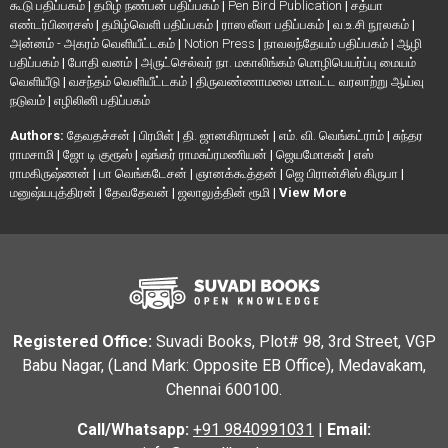
கூடு பதிப்பகம்
|
தமிழ் நண்பன் பதிப்பகம்
|
Pen Bird Publication
|
சத்யா
எண்டர்பிரைசஸ்
|
தமிழ்வெளி பதிப்பகம்
|
ராஸ லீலா பதிப்பகம்
|
வ.உ.சி நூலகம்
|
அன்னம் - அகரம் வெளியீட்டகம்
|
Notion Press
|
நாவலந்தேயம் பதிப்பகம்
|
ஆழி
பதிப்பகம்
|
போதி வனம்
|
அருட்செல்வர் நா. மகாலிங்கம் மொழிபெயர்ப்பு மையம்
வெளியீடு
|
வசந்தம் வெளியீட்டகம்
|
திருவண்ணாமலை மாவட்ட வரலாற்று ஆய்வு
நடுவம்
|
எழிலினி பதிப்பகம்
Authors:
தேவதச்சன்
|
பிரமிள்
|
தி. ஜானகிராமன்
|
எம். வி. வெங்கட்ராம்
|
சுந்தர
ராமசாமி
|
ஜோ டி குரூஸ்
|
ஷங்கர் ராமசுப்ரமணியன்
|
ஜெயமோகன்
|
எஸ்
ராமகிருஷ்ணன்
|
பா வெங்கடேசன்
|
ஞானக்கூத்தன்
|
ஜெ பிரான்சிஸ் கிருபா
|
மனுஷ்யபுத்திரன்
|
தேவதேவன்
|
ஜலாலுத்தின் ரூமி
|
View More
Registered Office:
Suvadi Books, Plot# 98, 3rd Street, VGP
Babu Nagar, (Land Mark: Opposite EB Office), Medavakam,
Chennai 600100.
Call/Whatsapp:
+91 9840991031
|
Email: