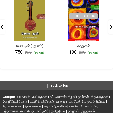
OUT OF STOCK
மோகமுள் (புதினம்)
காதுகள்
₹750
₹190
₹790
₹200
(5% Off)
(5% Off)
Back to Top
Categories:
நாவல்
|
கவிதைகள்
|
கட்டுரைகள்
|
சிறுவர் நூல்கள்
|
சிறுகதைகள்
|
மொழிபெயர்ப்புகள்
|
கல்வி & கற்பித்தல்
|
வரலாறு
|
அரசியல் & சமூக அறிவியல்
|
நேர்காணல்கள்
|
திரைக்கதை
|
மதம் & ஆன்மீகம்
|
வணிகம் & பணம்
|
பிற
புத்தகங்கள்
|
சுயசரிதை
|
காட்டுயிர்
|
தலித்தியம்
|
தமிழீழம்
|
குறுநாவல்
|