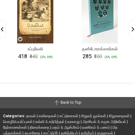
உப்புவேலி
தண்டோராக்காரர்கள்
₹418
₹285
₹440
₹300
(5% Off)
(5% Off)
Back to Top
Categories:
நாவல்
|
கவிதைகள்
|
கட்டுரைகள்
|
சிறுவர் நூல்கள்
|
சிறுகதைகள்
|
மொழிபெயர்ப்புகள்
|
கல்வி & கற்பித்தல்
|
வரலாறு
|
அரசியல் & சமூக அறிவியல்
|
நேர்காணல்கள்
|
திரைக்கதை
|
மதம் & ஆன்மீகம்
|
வணிகம் & பணம்
|
பிற
புத்தகங்கள்
|
சுயசரிதை
|
காட்டுயிர்
|
தலித்தியம்
|
தமிழீழம்
|
குறுநாவல்
|