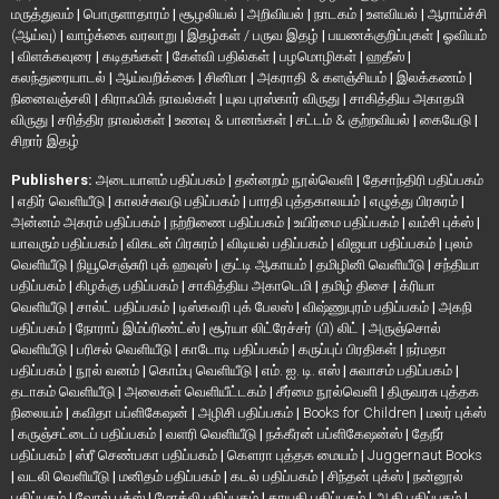
மருத்துவம்
|
பொருளாதாரம்
|
சூழலியல்
|
அறிவியல்
|
நாடகம்
|
உளவியல்
|
ஆராய்ச்சி
(ஆய்வு)
|
வாழ்க்கை வரலாறு
|
இதழ்கள் / பருவ இதழ்
|
பயணக்குறிப்புகள்
|
ஓவியம்
|
விளக்கவுரை
|
கடிதங்கள்
|
கேள்வி பதில்கள்
|
பழமொழிகள்
|
ஹதீஸ்
|
கலந்துரையாடல்
|
ஆய்வறிக்கை
|
சினிமா
|
அகராதி & களஞ்சியம்
|
இலக்கணம்
|
நினைவஞ்சலி
|
கிராஃபிக் நாவல்கள்
|
யுவ புரஸ்கார் விருது
|
சாகித்திய அகாதமி
விருது
|
சரித்திர நாவல்கள்
|
உணவு & பானங்கள்
|
சட்டம் & குற்றவியல்
|
கையேடு
|
சிறார் இதழ்
Publishers:
அடையாளம் பதிப்பகம்
|
தன்னறம் நூல்வெளி
|
தேசாந்திரி பதிப்பகம்
|
எதிர் வெளியீடு
|
காலச்சுவடு பதிப்பகம்
|
பாரதி புத்தகாலயம்
|
எழுத்து பிரசுரம்
|
அன்னம் அகரம் பதிப்பகம்
|
நற்றிணை பதிப்பகம்
|
உயிர்மை பதிப்பகம்
|
வம்சி புக்ஸ்
|
யாவரும் பதிப்பகம்
|
விகடன் பிரசுரம்
|
விடியல் பதிப்பகம்
|
விஜயா பதிப்பகம்
|
புலம்
வெளியீடு
|
நியூசெஞ்சுரி புக் ஹவுஸ்
|
குட்டி ஆகாயம்
|
தமிழினி வெளியீடு
|
சந்தியா
பதிப்பகம்
|
கிழக்கு பதிப்பகம்
|
சாகித்திய அகாடெமி
|
தமிழ் திசை
|
க்ரியா
வெளியீடு
|
சால்ட் பதிப்பகம்
|
டிஸ்கவரி புக் பேலஸ்
|
விஷ்ணுபுரம் பதிப்பகம்
|
அகநி
பதிப்பகம்
|
நோராப் இம்ப்ரிண்ட்ஸ்
|
சூர்யா லிட்ரேச்சர் (பி) லிட்
|
அருஞ்சொல்
வெளியீடு
|
பரிசல் வெளியீடு
|
காடோடி பதிப்பகம்
|
கருப்புப் பிரதிகள்
|
நர்மதா
பதிப்பகம்
|
நூல் வனம்
|
கொம்பு வெளியீடு
|
எம். ஐ. டி. எஸ்
|
சுவாசம் பதிப்பகம்
|
தடாகம் வெளியீடு
|
அலைகள் வெளியீட்டகம்
|
சீர்மை நூல்வெளி
|
திருவரசு புத்தக
நிலையம்
|
கவிதா பப்ளிகேஷன்
|
அழிசி பதிப்பகம்
|
Books for Children
|
மலர் புக்ஸ்
|
கருஞ்சட்டைப் பதிப்பகம்
|
வளரி வெளியீடு
|
நக்கீரன் பப்ளிகேஷன்ஸ்
|
தேநீர்
பதிப்பகம்
|
ஸ்ரீ செண்பகா பதிப்பகம்
|
கௌரா புத்தக மையம்
|
Juggernaut Books
|
வடலி வெளியீடு
|
மனிதம் பதிப்பகம்
|
கடல் பதிப்பகம்
|
சிந்தன் புக்ஸ்
|
நன்னூல்
பதிப்பகம்
|
வேரல் புக்ஸ்
|
மோக்லி பதிப்பகம்
|
தாயதி பதிப்பகம்
|
ஆதி பதிப்பகம்
|