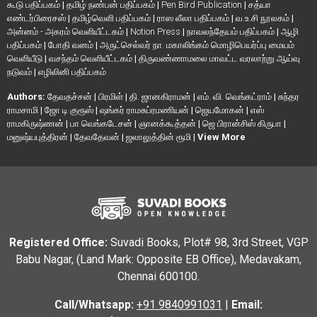
கூடு பதிப்பகம்
|
தமிழ் நண்பன் பதிப்பகம்
|
Pen Bird Publication
|
சத்யா
எண்டர்பிரைசஸ்
|
தமிழ்வெளி பதிப்பகம்
|
ராஸ லீலா பதிப்பகம்
|
வ.உ.சி நூலகம்
|
அன்னம் - அகரம் வெளியீட்டகம்
|
Notion Press
|
நாவலந்தேயம் பதிப்பகம்
|
ஆழி
பதிப்பகம்
|
போதி வனம்
|
அருட்செல்வர் நா. மகாலிங்கம் மொழிபெயர்ப்பு மையம்
வெளியீடு
|
வசந்தம் வெளியீட்டகம்
|
திருவண்ணாமலை மாவட்ட வரலாற்று ஆய்வு
நடுவம்
|
எழிலினி பதிப்பகம்
Authors:
தேவதச்சன்
|
பிரமிள்
|
தி. ஜானகிராமன்
|
எம். வி. வெங்கட்ராம்
|
சுந்தர
ராமசாமி
|
ஜோ டி குரூஸ்
|
ஷங்கர் ராமசுப்ரமணியன்
|
ஜெயமோகன்
|
எஸ்
ராமகிருஷ்ணன்
|
பா வெங்கடேசன்
|
ஞானக்கூத்தன்
|
ஜெ பிரான்சிஸ் கிருபா
|
மனுஷ்யபுத்திரன்
|
தேவதேவன்
|
ஜலாலுத்தின் ரூமி
|
View More
Registered Office:
Suvadi Books, Plot# 98, 3rd Street, VGP
Babu Nagar, (Land Mark: Opposite EB Office), Medavakam,
Chennai 600100.
Call/Whatsapp:
+91 9840991031
|
Email: