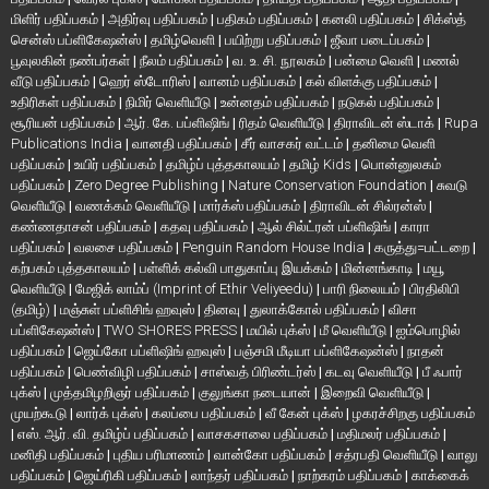
மிளிர் பதிப்பகம்
|
அதிர்வு பதிப்பகம்
|
பதிகம் பதிப்பகம்
|
கனலி பதிப்பகம்
|
சிக்ஸ்த்
சென்ஸ் பப்ளிகேஷன்ஸ்
|
தமிழ்வெளி
|
பயிற்று பதிப்பகம்
|
ஜீவா படைப்பகம்
|
பூவுலகின் நண்பர்கள்
|
நீலம் பதிப்பகம்
|
வ. உ. சி. நூலகம்
|
பன்மை வெளி
|
மணல்
வீடு பதிப்பகம்
|
ஹெர் ஸ்டோரிஸ்
|
வானம் பதிப்பகம்
|
கல் விளக்கு பதிப்பகம்
|
உதிரிகள் பதிப்பகம்
|
நிமிர் வெளியீடு
|
உன்னதம் பதிப்பகம்
|
நடுகல் பதிப்பகம்
|
சூரியன் பதிப்பகம்
|
ஆர். கே. பப்ளிஷிங்
|
ரிதம் வெளியீடு
|
திராவிடன் ஸ்டாக்
|
Rupa
Publications India
|
வானதி பதிப்பகம்
|
சீர் வாசகர் வட்டம்
|
தனிமை வெளி
பதிப்பகம்
|
உயிர் பதிப்பகம்
|
தமிழ்ப் புத்தகாலயம்
|
தமிழ் Kids
|
பொன்னுலகம்
பதிப்பகம்
|
Zero Degree Publishing
|
Nature Conservation Foundation
|
சுவடு
வெளியீடு
|
வணக்கம் வெளியீடு
|
மார்க்ஸ் பதிப்பகம்
|
திராவிடன் சில்ரன்ஸ்
|
கண்ணதாசன் பதிப்பகம்
|
கதவு பதிப்பகம்
|
ஆல் சில்ட்ரன் பப்ளிஷிங்
|
காரா
பதிப்பகம்
|
வலசை பதிப்பகம்
|
Penguin Random House India
|
கருத்து=பட்டறை
|
கற்பகம் புத்தகாலயம்
|
பள்ளிக் கல்வி பாதுகாப்பு இயக்கம்
|
மின்னங்காடி
|
மயூ
வெளியீடு
|
மேஜிக் லாம்ப் (Imprint of Ethir Veliyeedu)
|
பாரி நிலையம்
|
பிரதிலிபி
(தமிழ்)
|
மஞ்சுள் பப்ளிசிங் ஹவுஸ்
|
தினவு
|
துலாக்கோல் பதிப்பகம்
|
விசா
பப்ளிகேஷன்ஸ்
|
TWO SHORES PRESS
|
மயில் புக்ஸ்
|
மீ வெளியீடு
|
ஐம்பொழில்
பதிப்பகம்
|
ஜெய்கோ பப்ளிஷிங் ஹவுஸ்
|
பஞ்சமி மீடியா பப்ளிகேஷன்ஸ்
|
நாதன்
பதிப்பகம்
|
பெண்விழி பதிப்பகம்
|
சாஸ்வத் பிரிண்டர்ஸ்
|
கடவு வெளியீடு
|
பீ ஃபார்
புக்ஸ்
|
முத்தமிழறிஞர் பதிப்பகம்
|
குலுங்கா நடையான்
|
இறைவி வெளியீடு
|
முயற்கூடு
|
லார்க் புக்ஸ்
|
கலப்பை பதிப்பகம்
|
வீ கேன் புக்ஸ்
|
ழகரச்சிறகு பதிப்பகம்
|
எஸ். ஆர். வி. தமிழ்ப் பதிப்பகம்
|
வாசகசாலை பதிப்பகம்
|
மதிமலர் பதிப்பகம்
|
மனிதி பதிப்பகம்
|
புதிய பரிமாணம்
|
வான்கோ பதிப்பகம்
|
சத்ரபதி வெளியீடு
|
வாலு
பதிப்பகம்
|
ஜெய்ரிகி பதிப்பகம்
|
லாந்தர் பதிப்பகம்
|
நாற்கரம் பதிப்பகம்
|
காக்கைக்