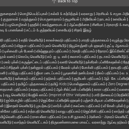
Back to Top
ிறுகதைகள்
|
மொழிபெயர்ப்புகள்
|
கல்வி & கற்பித்தல்
|
வரலாறு
|
அரசியல் & சமூக அறி
்
|
குறுநாவல்
|
மருத்துவம்
|
பொருளாதாரம்
|
சூழலியல்
|
அறிவியல்
|
நாடகம்
|
உளவியல்
|
்கள்
|
பழமொழிகள்
|
ஹதீஸ்
|
கலந்துரையாடல்
|
ஆய்வறிக்கை
|
சினிமா
|
அகராதி & களஞ
வு & பானங்கள்
|
சட்டம் & குற்றவியல்
|
கையேடு
|
சிறார் இதழ்
ரி பதிப்பகம்
|
எதிர் வெளியீடு
|
காலச்சுவடு பதிப்பகம்
|
பாரதி புத்தகாலயம்
|
எழுத்து பிர
 பதிப்பகம்
|
விஜயா பதிப்பகம்
|
புலம் வெளியீடு
|
நியூசெஞ்சுரி புக் ஹவுஸ்
|
குட்டி ஆகாயம
ம்
|
டிஸ்கவரி புக் பேலஸ்
|
விஷ்ணுபுரம் பதிப்பகம்
|
அகநி பதிப்பகம்
|
நோராப் இம்ப்ரிண்ட்ஸ
நூல் வனம்
|
கொம்பு வெளியீடு
|
எம். ஐ. டி. எஸ்
|
சுவாசம் பதிப்பகம்
|
தடாகம் வெளியீடு
|
en
|
மலர் புக்ஸ்
|
கருஞ்சட்டைப் பதிப்பகம்
|
வளரி வெளியீடு
|
நக்கீரன் பப்ளிகேஷன்ஸ்
|
தேந
பகம்
|
சிந்தன் புக்ஸ்
|
நன்னூல் பதிப்பகம்
|
வேரல் புக்ஸ்
|
மோக்லி பதிப்பகம்
|
தாயதி பதிப
வெளி
|
பயிற்று பதிப்பகம்
|
ஜீவா படைப்பகம்
|
பூவுலகின் நண்பர்கள்
|
நீலம் பதிப்பகம்
|
வ. உ
 வெளியீடு
|
உன்னதம் பதிப்பகம்
|
நடுகல் பதிப்பகம்
|
சூரியன் பதிப்பகம்
|
ஆர். கே. பப்ளிஷி
் பதிப்பகம்
|
தமிழ்ப் புத்தகாலயம்
|
தமிழ் Kids
|
பொன்னுலகம் பதிப்பகம்
|
Zero Degree
தாசன் பதிப்பகம்
|
கதவு பதிப்பகம்
|
ஆல் சில்ட்ரன் பப்ளிஷிங்
|
காரா பதிப்பகம்
|
வலசை 
டி
|
மயூ வெளியீடு
|
மேஜிக் லாம்ப் (Imprint of Ethir Veliyeedu)
|
பாரி நிலையம்
|
பிரதிலிப
ீடு
|
ஐம்பொழில் பதிப்பகம்
|
ஜெய்கோ பப்ளிஷிங் ஹவுஸ்
|
பஞ்சமி மீடியா பப்ளிகேஷன்ஸ்
|
ான்
|
இறைவி வெளியீடு
|
முயற்கூடு
|
லார்க் புக்ஸ்
|
கலப்பை பதிப்பகம்
|
வீ கேன் புக்ஸ்
|
ழ
ன்கோ பதிப்பகம்
|
சத்ரபதி வெளியீடு
|
வாலு பதிப்பகம்
|
ஜெய்ரிகி பதிப்பகம்
|
லாந்தர் ப
மிழ்வெளி பதிப்பகம்
|
ராஸ லீலா பதிப்பகம்
|
வ.உ.சி நூலகம்
|
அன்னம் - அகரம் வெளியீட
வெளியீடு
|
வசந்தம் வெளியீட்டகம்
|
திருவண்ணாமலை மாவட்ட வரலாற்று ஆய்வு நடுவம்