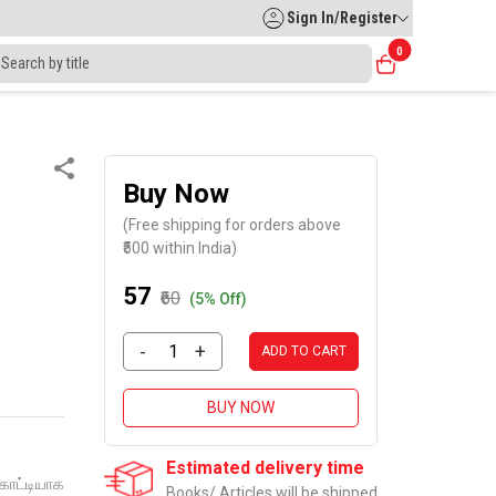
Sign In/Register
0
Buy Now
(Free shipping for orders above
₹500 within India)
₹57
₹60
(5% Off)
-
+
ADD TO CART
BUY NOW
Estimated delivery time
ிகாட்டியாக
Books/ Articles will be shipped