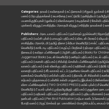
Categories:
நாவல்
|
கவிதைகள்
|
கட்டுரைகள்
|
சிறுவர் நூல்கள்
|
ச
பணம்
|
பிற புத்தகங்கள்
|
சுயசரிதை
|
காட்டுயிர்
|
தலித்தியம்
|
தமிழீழம
பயணக்குறிப்புகள்
|
ஓவியம்
|
விளக்கவுரை
|
கடிதங்கள்
|
கேள்வி பதில
புரஸ்கார் விருது
|
சாகித்திய அகாதமி விருது
|
சரித்திர நாவல்கள்
|
உண
Publishers:
அடையாளம் பதிப்பகம்
|
தன்னறம் நூல்வெளி
|
தேசாந்தி
பதிப்பகம்
|
வம்சி புக்ஸ்
|
யாவரும் பதிப்பகம்
|
விகடன் பிரசுரம்
|
விடியல்
சாகித்திய அகாடெமி
|
தமிழ் திசை
|
க்ரியா வெளியீடு
|
சால்ட் பதிப்பக
வெளியீடு
|
காடோடி பதிப்பகம்
|
கருப்புப் பிரதிகள்
|
நர்மதா பதிப்பகம்
|
நிலையம்
|
கவிதா பப்ளிகேஷன்
|
அழிசி பதிப்பகம்
|
Books for Childr
Juggernaut Books
|
வடலி வெளியீடு
|
மனிதம் பதிப்பகம்
|
கடல் பதிப்
பதிப்பகம்
|
கனலி பதிப்பகம்
|
சிக்ஸ்த் சென்ஸ் பப்ளிகேஷன்ஸ்
|
தமிழ்
வானம் பதிப்பகம்
|
கல் விளக்கு பதிப்பகம்
|
உதிரிகள் பதிப்பகம்
|
நிமிர்
வானதி பதிப்பகம்
|
சீர் வாசகர் வட்டம்
|
தனிமை வெளி பதிப்பகம்
|
உயிர
வணக்கம் வெளியீடு
|
மார்க்ஸ் பதிப்பகம்
|
திராவிடன் சில்ரன்ஸ்
|
கண்ண
கற்பகம் புத்தகாலயம்
|
பள்ளிக் கல்வி பாதுகாப்பு இயக்கம்
|
மின்னங்கா
விசா பப்ளிகேஷன்ஸ்
|
TWO SHORES PRESS
|
மயில் புக்ஸ்
|
மீ வெளிய
வெளியீடு
|
பீ ஃபார் புக்ஸ்
|
முத்தமிழறிஞர் பதிப்பகம்
|
குலுங்கா நடைய
பதிப்பகம்
|
மதிமலர் பதிப்பகம்
|
மனிதி பதிப்பகம்
|
புதிய பரிமாணம்
|
வா
நண்பன் பதிப்பகம்
|
Pen Bird Publication
|
சத்யா எண்டர்பிரைசஸ்
|
த
போதி வனம்
|
அருட்செல்வர் நா. மகாலிங்கம் மொழிபெயர்ப்பு மையம் 