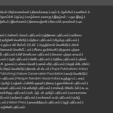
வியல்
|
நேர்காணல்கள்
|
திரைக்கதை
|
மதம் & ஆன்மீகம்
|
வணிகம் &
ஆராய்ச்சி (ஆய்வு)
|
வாழ்க்கை வரலாறு
|
இதழ்கள் / பருவ இதழ்
|
்சியம்
|
இலக்கணம்
|
நினைவஞ்சலி
|
கிராஃபிக் நாவல்கள்
|
யுவ
சுரம்
|
அன்னம் அகரம் பதிப்பகம்
|
நற்றிணை பதிப்பகம்
|
உயிர்மை
்
|
தமிழினி வெளியீடு
|
சந்தியா பதிப்பகம்
|
கிழக்கு பதிப்பகம்
|
்
|
சூர்யா லிட்ரேச்சர் (பி) லிட்
|
அருஞ்சொல் வெளியீடு
|
பரிசல்
அலைகள் வெளியீட்டகம்
|
சீர்மை நூல்வெளி
|
திருவரசு புத்தக
ீர் பதிப்பகம்
|
ஸ்ரீ செண்பகா பதிப்பகம்
|
கௌரா புத்தக மையம்
|
்பகம்
|
ஆதி பதிப்பகம்
|
மிளிர் பதிப்பகம்
|
அதிர்வு பதிப்பகம்
|
பதிகம்
. சி. நூலகம்
|
பன்மை வெளி
|
மணல் வீடு பதிப்பகம்
|
ஹெர் ஸ்டோரிஸ்
|
ங்
|
ரிதம் வெளியீடு
|
திராவிடன் ஸ்டாக்
|
Rupa Publications India
|
 Publishing
|
Nature Conservation Foundation
|
சுவடு வெளியீடு
|
பதிப்பகம்
|
Penguin Random House India
|
கருத்து=பட்டறை
|
ி (தமிழ்)
|
மஞ்சுள் பப்ளிசிங் ஹவுஸ்
|
தினவு
|
துலாக்கோல் பதிப்பகம்
|
நாதன் பதிப்பகம்
|
பெண்விழி பதிப்பகம்
|
சாஸ்வத் பிரிண்டர்ஸ்
|
கடவு
கரச்சிறகு பதிப்பகம்
|
எஸ். ஆர். வி. தமிழ்ப் பதிப்பகம்
|
வாசகசாலை
திப்பகம்
|
நாற்கரம் பதிப்பகம்
|
காக்கைக் கூடு பதிப்பகம்
|
தமிழ்
்டகம்
|
Notion Press
|
நாவலந்தேயம் பதிப்பகம்
|
ஆழி பதிப்பகம்
|
|
எழிலினி பதிப்பகம்