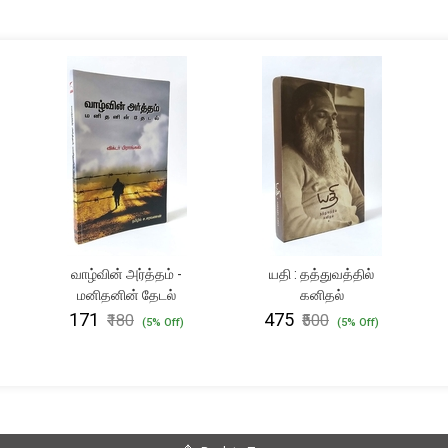
வாழ்வின் அர்த்தம் -
யதி : தத்துவத்தில்
மனிதனின் தேடல்
கனிதல்
₹171
₹475
₹180
₹500
(5% Off)
(5% Off)