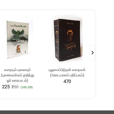
கதையும் புனைவும்
புதுமைப்பித்தன் கதைகள்
பனி உர
(புனைவாக்கம் குறித்து
(அடையாளம் பதிப்பகம்)
₹361
₹
ஓர் உரையாடல்)
₹470
₹225
₹250
(10% Off)