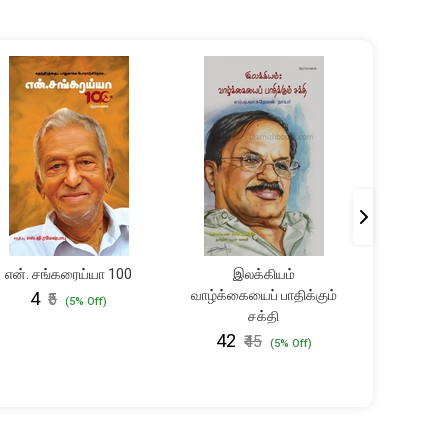
என். சங்கரைய்யா 100
இலக்கியம்
டேபிள
வாழ்க்கையைப் பாதிக்கும்
₹4
₹38
₹5
₹
(5% Off)
சக்தி
₹42
₹45
(5% Off)