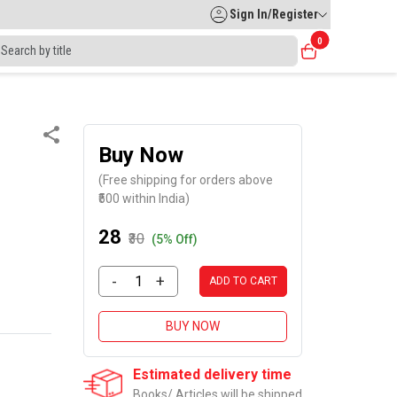
Sign In/Register
0
Buy Now
(Free shipping for orders above
₹500 within India)
₹28
₹30
(5% Off)
-
+
ADD TO CART
BUY NOW
Estimated delivery time
Books/ Articles will be shipped