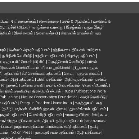
வியல்
|
நேர்காணல்கள்
|
திரைக்கதை
|
மதம் & ஆன்மீகம்
|
வணிகம் &
ஆராய்ச்சி (ஆய்வு)
|
வாழ்க்கை வரலாறு
|
இதழ்கள் / பருவ இதழ்
|
்சியம்
|
இலக்கணம்
|
நினைவஞ்சலி
|
கிராஃபிக் நாவல்கள்
|
யுவ
சுரம்
|
அன்னம் அகரம் பதிப்பகம்
|
நற்றிணை பதிப்பகம்
|
உயிர்மை
்
|
தமிழினி வெளியீடு
|
சந்தியா பதிப்பகம்
|
கிழக்கு பதிப்பகம்
|
்
|
சூர்யா லிட்ரேச்சர் (பி) லிட்
|
அருஞ்சொல் வெளியீடு
|
பரிசல்
அலைகள் வெளியீட்டகம்
|
சீர்மை நூல்வெளி
|
திருவரசு புத்தக
ீர் பதிப்பகம்
|
ஸ்ரீ செண்பகா பதிப்பகம்
|
கௌரா புத்தக மையம்
|
்பகம்
|
ஆதி பதிப்பகம்
|
மிளிர் பதிப்பகம்
|
அதிர்வு பதிப்பகம்
|
பதிகம்
. சி. நூலகம்
|
பன்மை வெளி
|
மணல் வீடு பதிப்பகம்
|
ஹெர் ஸ்டோரிஸ்
|
ங்
|
ரிதம் வெளியீடு
|
திராவிடன் ஸ்டாக்
|
Rupa Publications India
|
 Publishing
|
Nature Conservation Foundation
|
சுவடு வெளியீடு
|
பதிப்பகம்
|
Penguin Random House India
|
கருத்து=பட்டறை
|
ி (தமிழ்)
|
மஞ்சுள் பப்ளிசிங் ஹவுஸ்
|
தினவு
|
துலாக்கோல் பதிப்பகம்
|
நாதன் பதிப்பகம்
|
பெண்விழி பதிப்பகம்
|
சாஸ்வத் பிரிண்டர்ஸ்
|
கடவு
கரச்சிறகு பதிப்பகம்
|
எஸ். ஆர். வி. தமிழ்ப் பதிப்பகம்
|
வாசகசாலை
திப்பகம்
|
நாற்கரம் பதிப்பகம்
|
காக்கைக் கூடு பதிப்பகம்
|
தமிழ்
்டகம்
|
Notion Press
|
நாவலந்தேயம் பதிப்பகம்
|
ஆழி பதிப்பகம்
|
|
எழிலினி பதிப்பகம்