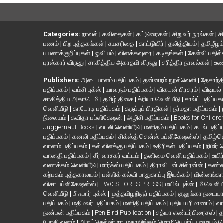
Categories:
நாவல்
|
கவிதைகள்
|
கட்டுரைகள்
|
சிறுவர் நூல்கள்
|
ச
பணம்
|
பிற புத்தகங்கள்
|
சுயசரிதை
|
காட்டுயிர்
|
தலித்தியம்
|
தமிழீழம
பயணக்குறிப்புகள்
|
ஓவியம்
|
விளக்கவுரை
|
கடிதங்கள்
|
கேள்வி பதில
புரஸ்கார் விருது
|
சாகித்திய அகாதமி விருது
|
சரித்திர நாவல்கள்
|
உண
Publishers:
அடையாளம் பதிப்பகம்
|
தன்னறம் நூல்வெளி
|
தேசாந்தி
பதிப்பகம்
|
வம்சி புக்ஸ்
|
யாவரும் பதிப்பகம்
|
விகடன் பிரசுரம்
|
விடியல்
சாகித்திய அகாடெமி
|
தமிழ் திசை
|
க்ரியா வெளியீடு
|
சால்ட் பதிப்பக
வெளியீடு
|
காடோடி பதிப்பகம்
|
கருப்புப் பிரதிகள்
|
நர்மதா பதிப்பகம்
|
நிலையம்
|
கவிதா பப்ளிகேஷன்
|
அழிசி பதிப்பகம்
|
Books for Childr
Juggernaut Books
|
வடலி வெளியீடு
|
மனிதம் பதிப்பகம்
|
கடல் பதிப்
பதிப்பகம்
|
கனலி பதிப்பகம்
|
சிக்ஸ்த் சென்ஸ் பப்ளிகேஷன்ஸ்
|
தமிழ்
வானம் பதிப்பகம்
|
கல் விளக்கு பதிப்பகம்
|
உதிரிகள் பதிப்பகம்
|
நிமிர்
வானதி பதிப்பகம்
|
சீர் வாசகர் வட்டம்
|
தனிமை வெளி பதிப்பகம்
|
உயிர
வணக்கம் வெளியீடு
|
மார்க்ஸ் பதிப்பகம்
|
திராவிடன் சில்ரன்ஸ்
|
கண்ண
கற்பகம் புத்தகாலயம்
|
பள்ளிக் கல்வி பாதுகாப்பு இயக்கம்
|
மின்னங்கா
விசா பப்ளிகேஷன்ஸ்
|
TWO SHORES PRESS
|
மயில் புக்ஸ்
|
மீ வெளிய
வெளியீடு
|
பீ ஃபார் புக்ஸ்
|
முத்தமிழறிஞர் பதிப்பகம்
|
குலுங்கா நடைய
பதிப்பகம்
|
மதிமலர் பதிப்பகம்
|
மனிதி பதிப்பகம்
|
புதிய பரிமாணம்
|
வா
நண்பன் பதிப்பகம்
|
Pen Bird Publication
|
சத்யா எண்டர்பிரைசஸ்
|
த
போதி வனம்
|
அருட்செல்வர் நா. மகாலிங்கம் மொழிபெயர்ப்பு மையம் 