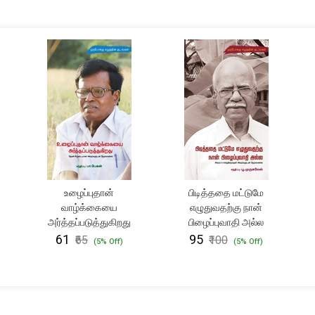
உழைப்புதான்
பிடித்ததை மட்டுமே
வாழ்க்கையை
எழுதுவதற்கு நான்
அர்த்தப்படுத்துகிறது
பிழைப்புவாதி அல்ல
₹61
₹95
₹65
₹100
(5% Off)
(5% Off)