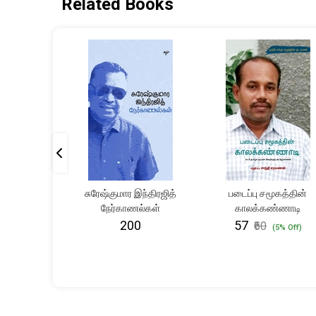
Related Books
சிவன்
சுரேஷ்குமார இந்திரஜித்
படைப்பு சமூகத்தின்
ல்கள்
நேர்காணல்கள்
காலக்கண்ணாடி
 பதிப்பு)
₹200
₹57
₹60
(5% Off)
5% Off)