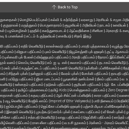
Back to Top
ிறுகதைகள்
|
மொழிபெயர்ப்புகள்
|
கல்வி & கற்பித்தல்
|
வரலாறு
|
அரசியல் & சமூக அறி
்
|
குறுநாவல்
|
மருத்துவம்
|
பொருளாதாரம்
|
சூழலியல்
|
அறிவியல்
|
நாடகம்
|
உளவியல்
|
்கள்
|
பழமொழிகள்
|
ஹதீஸ்
|
கலந்துரையாடல்
|
ஆய்வறிக்கை
|
சினிமா
|
அகராதி & களஞ
வு & பானங்கள்
|
சட்டம் & குற்றவியல்
|
கையேடு
|
சிறார் இதழ்
ரி பதிப்பகம்
|
எதிர் வெளியீடு
|
காலச்சுவடு பதிப்பகம்
|
பாரதி புத்தகாலயம்
|
எழுத்து பிர
 பதிப்பகம்
|
விஜயா பதிப்பகம்
|
புலம் வெளியீடு
|
நியூசெஞ்சுரி புக் ஹவுஸ்
|
குட்டி ஆகாயம
ம்
|
டிஸ்கவரி புக் பேலஸ்
|
விஷ்ணுபுரம் பதிப்பகம்
|
அகநி பதிப்பகம்
|
நோராப் இம்ப்ரிண்ட்ஸ
நூல் வனம்
|
கொம்பு வெளியீடு
|
எம். ஐ. டி. எஸ்
|
சுவாசம் பதிப்பகம்
|
தடாகம் வெளியீடு
|
en
|
மலர் புக்ஸ்
|
கருஞ்சட்டைப் பதிப்பகம்
|
வளரி வெளியீடு
|
நக்கீரன் பப்ளிகேஷன்ஸ்
|
தேந
பகம்
|
சிந்தன் புக்ஸ்
|
நன்னூல் பதிப்பகம்
|
வேரல் புக்ஸ்
|
மோக்லி பதிப்பகம்
|
தாயதி பதிப
வெளி
|
பயிற்று பதிப்பகம்
|
ஜீவா படைப்பகம்
|
பூவுலகின் நண்பர்கள்
|
நீலம் பதிப்பகம்
|
வ. உ
 வெளியீடு
|
உன்னதம் பதிப்பகம்
|
நடுகல் பதிப்பகம்
|
சூரியன் பதிப்பகம்
|
ஆர். கே. பப்ளிஷி
் பதிப்பகம்
|
தமிழ்ப் புத்தகாலயம்
|
தமிழ் Kids
|
பொன்னுலகம் பதிப்பகம்
|
Zero Degree
தாசன் பதிப்பகம்
|
கதவு பதிப்பகம்
|
ஆல் சில்ட்ரன் பப்ளிஷிங்
|
காரா பதிப்பகம்
|
வலசை 
டி
|
மயூ வெளியீடு
|
மேஜிக் லாம்ப் (Imprint of Ethir Veliyeedu)
|
பாரி நிலையம்
|
பிரதிலிப
ீடு
|
ஐம்பொழில் பதிப்பகம்
|
ஜெய்கோ பப்ளிஷிங் ஹவுஸ்
|
பஞ்சமி மீடியா பப்ளிகேஷன்ஸ்
|
ான்
|
இறைவி வெளியீடு
|
முயற்கூடு
|
லார்க் புக்ஸ்
|
கலப்பை பதிப்பகம்
|
வீ கேன் புக்ஸ்
|
ழ
ன்கோ பதிப்பகம்
|
சத்ரபதி வெளியீடு
|
வாலு பதிப்பகம்
|
ஜெய்ரிகி பதிப்பகம்
|
லாந்தர் ப
மிழ்வெளி பதிப்பகம்
|
ராஸ லீலா பதிப்பகம்
|
வ.உ.சி நூலகம்
|
அன்னம் - அகரம் வெளியீட
வெளியீடு
|
வசந்தம் வெளியீட்டகம்
|
திருவண்ணாமலை மாவட்ட வரலாற்று ஆய்வு நடுவம்