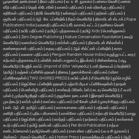
பூவுலகின் நண்பர்கள்
|
நீலம் பதிப்பகம்
|
வ. உ. சி. நூலகம்
|
பன்மை வெளி
|
மணல்
வீடு பதிப்பகம்
|
ஹெர் ஸ்டோரிஸ்
|
வானம் பதிப்பகம்
|
கல் விளக்கு பதிப்பகம்
|
உதிரிகள் பதிப்பகம்
|
நிமிர் வெளியீடு
|
உன்னதம் பதிப்பகம்
|
நடுகல் பதிப்பகம்
|
சூரியன் பதிப்பகம்
|
ஆர். கே. பப்ளிஷிங்
|
ரிதம் வெளியீடு
|
திராவிடன் ஸ்டாக்
|
Rupa
Publications India
|
வானதி பதிப்பகம்
|
சீர் வாசகர் வட்டம்
|
தனிமை வெளி
பதிப்பகம்
|
உயிர் பதிப்பகம்
|
தமிழ்ப் புத்தகாலயம்
|
தமிழ் Kids
|
பொன்னுலகம்
பதிப்பகம்
|
Zero Degree Publishing
|
Nature Conservation Foundation
|
சுவடு
வெளியீடு
|
வணக்கம் வெளியீடு
|
மார்க்ஸ் பதிப்பகம்
|
திராவிடன் சில்ரன்ஸ்
|
கண்ணதாசன் பதிப்பகம்
|
கதவு பதிப்பகம்
|
ஆல் சில்ட்ரன் பப்ளிஷிங்
|
காரா
பதிப்பகம்
|
வலசை பதிப்பகம்
|
Penguin Random House India
|
கருத்து=பட்டறை
|
கற்பகம் புத்தகாலயம்
|
பள்ளிக் கல்வி பாதுகாப்பு இயக்கம்
|
மின்னங்காடி
|
மயூ
வெளியீடு
|
மேஜிக் லாம்ப் (Imprint of Ethir Veliyeedu)
|
பாரி நிலையம்
|
பிரதிலிபி
(தமிழ்)
|
மஞ்சுள் பப்ளிசிங் ஹவுஸ்
|
தினவு
|
துலாக்கோல் பதிப்பகம்
|
விசா
பப்ளிகேஷன்ஸ்
|
TWO SHORES PRESS
|
மயில் புக்ஸ்
|
மீ வெளியீடு
|
ஐம்பொழில்
பதிப்பகம்
|
ஜெய்கோ பப்ளிஷிங் ஹவுஸ்
|
பஞ்சமி மீடியா பப்ளிகேஷன்ஸ்
|
நாதன்
பதிப்பகம்
|
பெண்விழி பதிப்பகம்
|
சாஸ்வத் பிரிண்டர்ஸ்
|
கடவு வெளியீடு
|
பீ ஃபார்
புக்ஸ்
|
முத்தமிழறிஞர் பதிப்பகம்
|
குலுங்கா நடையான்
|
இறைவி வெளியீடு
|
முயற்கூடு
|
லார்க் புக்ஸ்
|
கலப்பை பதிப்பகம்
|
வீ கேன் புக்ஸ்
|
ழகரச்சிறகு பதிப்பகம்
|
எஸ். ஆர். வி. தமிழ்ப் பதிப்பகம்
|
வாசகசாலை பதிப்பகம்
|
மதிமலர் பதிப்பகம்
|
மனிதி பதிப்பகம்
|
புதிய பரிமாணம்
|
வான்கோ பதிப்பகம்
|
சத்ரபதி வெளியீடு
|
வாலு
பதிப்பகம்
|
ஜெய்ரிகி பதிப்பகம்
|
லாந்தர் பதிப்பகம்
|
நாற்கரம் பதிப்பகம்
|
காக்கைக்
கூடு பதிப்பகம்
|
தமிழ் நண்பன் பதிப்பகம்
|
Pen Bird Publication
|
சத்யா
எண்டர்பிரைசஸ்
|
தமிழ்வெளி பதிப்பகம்
|
ராஸ லீலா பதிப்பகம்
|
வ.உ.சி நூலகம்
|
அன்னம் - அகரம் வெளியீட்டகம்
|
Notion Press
|
நாவலந்தேயம் பதிப்பகம்
|
ஆழி