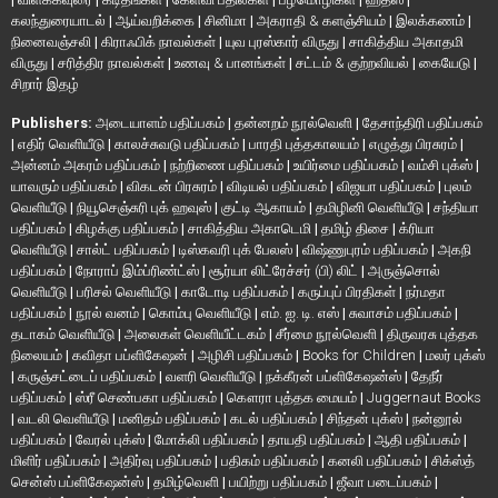
கலந்துரையாடல்
|
ஆய்வறிக்கை
|
சினிமா
|
அகராதி & களஞ்சியம்
|
இலக்கணம்
|
நினைவஞ்சலி
|
கிராஃபிக் நாவல்கள்
|
யுவ புரஸ்கார் விருது
|
சாகித்திய அகாதமி
விருது
|
சரித்திர நாவல்கள்
|
உணவு & பானங்கள்
|
சட்டம் & குற்றவியல்
|
கையேடு
|
சிறார் இதழ்
Publishers:
அடையாளம் பதிப்பகம்
|
தன்னறம் நூல்வெளி
|
தேசாந்திரி பதிப்பகம்
|
எதிர் வெளியீடு
|
காலச்சுவடு பதிப்பகம்
|
பாரதி புத்தகாலயம்
|
எழுத்து பிரசுரம்
|
அன்னம் அகரம் பதிப்பகம்
|
நற்றிணை பதிப்பகம்
|
உயிர்மை பதிப்பகம்
|
வம்சி புக்ஸ்
|
யாவரும் பதிப்பகம்
|
விகடன் பிரசுரம்
|
விடியல் பதிப்பகம்
|
விஜயா பதிப்பகம்
|
புலம்
வெளியீடு
|
நியூசெஞ்சுரி புக் ஹவுஸ்
|
குட்டி ஆகாயம்
|
தமிழினி வெளியீடு
|
சந்தியா
பதிப்பகம்
|
கிழக்கு பதிப்பகம்
|
சாகித்திய அகாடெமி
|
தமிழ் திசை
|
க்ரியா
வெளியீடு
|
சால்ட் பதிப்பகம்
|
டிஸ்கவரி புக் பேலஸ்
|
விஷ்ணுபுரம் பதிப்பகம்
|
அகநி
பதிப்பகம்
|
நோராப் இம்ப்ரிண்ட்ஸ்
|
சூர்யா லிட்ரேச்சர் (பி) லிட்
|
அருஞ்சொல்
வெளியீடு
|
பரிசல் வெளியீடு
|
காடோடி பதிப்பகம்
|
கருப்புப் பிரதிகள்
|
நர்மதா
பதிப்பகம்
|
நூல் வனம்
|
கொம்பு வெளியீடு
|
எம். ஐ. டி. எஸ்
|
சுவாசம் பதிப்பகம்
|
தடாகம் வெளியீடு
|
அலைகள் வெளியீட்டகம்
|
சீர்மை நூல்வெளி
|
திருவரசு புத்தக
நிலையம்
|
கவிதா பப்ளிகேஷன்
|
அழிசி பதிப்பகம்
|
Books for Children
|
மலர் புக்ஸ்
|
கருஞ்சட்டைப் பதிப்பகம்
|
வளரி வெளியீடு
|
நக்கீரன் பப்ளிகேஷன்ஸ்
|
தேநீர்
பதிப்பகம்
|
ஸ்ரீ செண்பகா பதிப்பகம்
|
கௌரா புத்தக மையம்
|
Juggernaut Books
|
வடலி வெளியீடு
|
மனிதம் பதிப்பகம்
|
கடல் பதிப்பகம்
|
சிந்தன் புக்ஸ்
|
நன்னூல்
பதிப்பகம்
|
வேரல் புக்ஸ்
|
மோக்லி பதிப்பகம்
|
தாயதி பதிப்பகம்
|
ஆதி பதிப்பகம்
|
மிளிர் பதிப்பகம்
|
அதிர்வு பதிப்பகம்
|
பதிகம் பதிப்பகம்
|
கனலி பதிப்பகம்
|
சிக்ஸ்த்
சென்ஸ் பப்ளிகேஷன்ஸ்
|
தமிழ்வெளி
|
பயிற்று பதிப்பகம்
|
ஜீவா படைப்பகம்
|