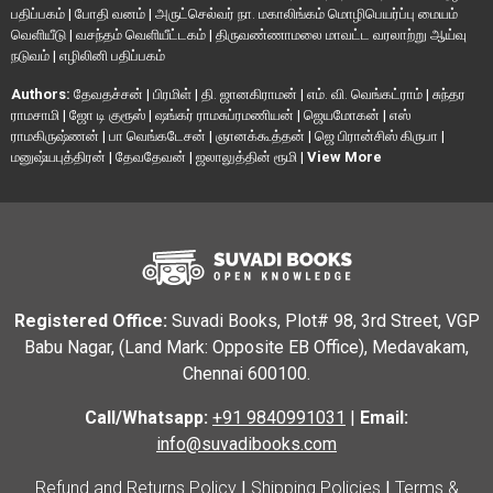
பதிப்பகம்
|
போதி வனம்
|
அருட்செல்வர் நா. மகாலிங்கம் மொழிபெயர்ப்பு மையம்
வெளியீடு
|
வசந்தம் வெளியீட்டகம்
|
திருவண்ணாமலை மாவட்ட வரலாற்று ஆய்வு
நடுவம்
|
எழிலினி பதிப்பகம்
Authors:
தேவதச்சன்
|
பிரமிள்
|
தி. ஜானகிராமன்
|
எம். வி. வெங்கட்ராம்
|
சுந்தர
ராமசாமி
|
ஜோ டி குரூஸ்
|
ஷங்கர் ராமசுப்ரமணியன்
|
ஜெயமோகன்
|
எஸ்
ராமகிருஷ்ணன்
|
பா வெங்கடேசன்
|
ஞானக்கூத்தன்
|
ஜெ பிரான்சிஸ் கிருபா
|
மனுஷ்யபுத்திரன்
|
தேவதேவன்
|
ஜலாலுத்தின் ரூமி
|
View More
Registered Office:
Suvadi Books, Plot# 98, 3rd Street, VGP
Babu Nagar, (Land Mark: Opposite EB Office), Medavakam,
Chennai 600100.
Call/Whatsapp:
+91 9840991031
|
Email:
info@suvadibooks.com
Refund and Returns Policy
|
Shipping Policies
|
Terms &