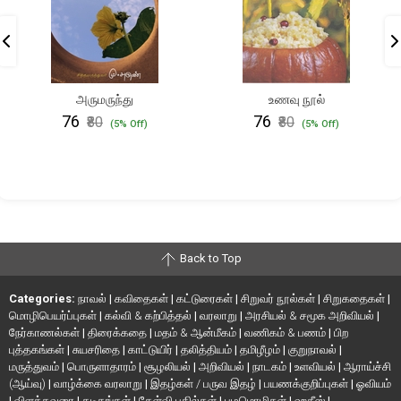
அருமருந்து
உணவு நூல்
₹76
₹76
₹80
₹80
(5% Off)
(5% Off)
Back to Top
Categories:
நாவல்
|
கவிதைகள்
|
கட்டுரைகள்
|
சிறுவர் நூல்கள்
|
சிறுகதைகள்
|
மொழிபெயர்ப்புகள்
|
கல்வி & கற்பித்தல்
|
வரலாறு
|
அரசியல் & சமூக அறிவியல்
|
நேர்காணல்கள்
|
திரைக்கதை
|
மதம் & ஆன்மீகம்
|
வணிகம் & பணம்
|
பிற
புத்தகங்கள்
|
சுயசரிதை
|
காட்டுயிர்
|
தலித்தியம்
|
தமிழீழம்
|
குறுநாவல்
|
மருத்துவம்
|
பொருளாதாரம்
|
சூழலியல்
|
அறிவியல்
|
நாடகம்
|
உளவியல்
|
ஆராய்ச்சி
(ஆய்வு)
|
வாழ்க்கை வரலாறு
|
இதழ்கள் / பருவ இதழ்
|
பயணக்குறிப்புகள்
|
ஓவியம்
|
விளக்கவுரை
|
கடிதங்கள்
|
கேள்வி பதில்கள்
|
பழமொழிகள்
|
ஹதீஸ்
|