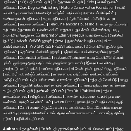
பதிப்பகம்
|
உயிர் பதிப்பகம்
|
தமிழ்ப் புத்தகாலயம்
|
தமிழ் Kids
|
பொன்னுலகம்
பதிப்பகம்
|
Zero Degree Publishing
|
Nature Conservation Foundation
|
சுவடு
வெளியீடு
|
வணக்கம் வெளியீடு
|
மார்க்ஸ் பதிப்பகம்
|
திராவிடன் சில்ரன்ஸ்
|
கண்ணதாசன் பதிப்பகம்
|
கதவு பதிப்பகம்
|
ஆல் சில்ட்ரன் பப்ளிஷிங்
|
காரா
பதிப்பகம்
|
வலசை பதிப்பகம்
|
Penguin Random House India
|
கருத்து=பட்டறை
|
கற்பகம் புத்தகாலயம்
|
பள்ளிக் கல்வி பாதுகாப்பு இயக்கம்
|
மின்னங்காடி
|
மயூ
வெளியீடு
|
மேஜிக் லாம்ப் (Imprint of Ethir Veliyeedu)
|
பாரி நிலையம்
|
பிரதிலிபி
(தமிழ்)
|
மஞ்சுள் பப்ளிசிங் ஹவுஸ்
|
தினவு
|
துலாக்கோல் பதிப்பகம்
|
விசா
பப்ளிகேஷன்ஸ்
|
TWO SHORES PRESS
|
மயில் புக்ஸ்
|
மீ வெளியீடு
|
ஐம்பொழில்
பதிப்பகம்
|
ஜெய்கோ பப்ளிஷிங் ஹவுஸ்
|
பஞ்சமி மீடியா பப்ளிகேஷன்ஸ்
|
நாதன்
பதிப்பகம்
|
பெண்விழி பதிப்பகம்
|
சாஸ்வத் பிரிண்டர்ஸ்
|
கடவு வெளியீடு
|
பீ ஃபார்
புக்ஸ்
|
முத்தமிழறிஞர் பதிப்பகம்
|
குலுங்கா நடையான்
|
இறைவி வெளியீடு
|
முயற்கூடு
|
லார்க் புக்ஸ்
|
கலப்பை பதிப்பகம்
|
வீ கேன் புக்ஸ்
|
ழகரச்சிறகு பதிப்பகம்
|
எஸ். ஆர். வி. தமிழ்ப் பதிப்பகம்
|
வாசகசாலை பதிப்பகம்
|
மதிமலர் பதிப்பகம்
|
மனிதி பதிப்பகம்
|
புதிய பரிமாணம்
|
வான்கோ பதிப்பகம்
|
சத்ரபதி வெளியீடு
|
வாலு
பதிப்பகம்
|
ஜெய்ரிகி பதிப்பகம்
|
லாந்தர் பதிப்பகம்
|
நாற்கரம் பதிப்பகம்
|
காக்கைக்
கூடு பதிப்பகம்
|
தமிழ் நண்பன் பதிப்பகம்
|
Pen Bird Publication
|
சத்யா
எண்டர்பிரைசஸ்
|
தமிழ்வெளி பதிப்பகம்
|
ராஸ லீலா பதிப்பகம்
|
வ.உ.சி நூலகம்
|
அன்னம் - அகரம் வெளியீட்டகம்
|
Notion Press
|
நாவலந்தேயம் பதிப்பகம்
|
ஆழி
பதிப்பகம்
|
போதி வனம்
|
அருட்செல்வர் நா. மகாலிங்கம் மொழிபெயர்ப்பு மையம்
வெளியீடு
|
வசந்தம் வெளியீட்டகம்
|
திருவண்ணாமலை மாவட்ட வரலாற்று ஆய்வு
நடுவம்
|
எழிலினி பதிப்பகம்
Authors:
தேவதச்சன்
|
பிரமிள்
|
தி. ஜானகிராமன்
|
எம். வி. வெங்கட்ராம்
|
சுந்தர