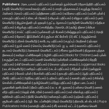
Publishers:
அடையாளம் பதிப்பகம்
|
தன்னறம் நூல்வெளி
|
தேசாந்திரி பதிப்பகம்
|
எதிர் வெளியீடு
|
காலச்சுவடு பதிப்பகம்
|
பாரதி புத்தகாலயம்
|
எழுத்து பிரசுரம்
|
அன்னம் அகரம் பதிப்பகம்
|
நற்றிணை பதிப்பகம்
|
உயிர்மை பதிப்பகம்
|
வம்சி புக்ஸ்
|
யாவரும் பதிப்பகம்
|
விகடன் பிரசுரம்
|
விடியல் பதிப்பகம்
|
விஜயா பதிப்பகம்
|
புலம்
வெளியீடு
|
நியூசெஞ்சுரி புக் ஹவுஸ்
|
குட்டி ஆகாயம்
|
தமிழினி வெளியீடு
|
சந்தியா
பதிப்பகம்
|
கிழக்கு பதிப்பகம்
|
சாகித்திய அகாடெமி
|
தமிழ் திசை
|
க்ரியா
வெளியீடு
|
சால்ட் பதிப்பகம்
|
டிஸ்கவரி புக் பேலஸ்
|
விஷ்ணுபுரம் பதிப்பகம்
|
அகநி
பதிப்பகம்
|
நோராப் இம்ப்ரிண்ட்ஸ்
|
சூர்யா லிட்ரேச்சர் (பி) லிட்
|
அருஞ்சொல்
வெளியீடு
|
பரிசல் வெளியீடு
|
காடோடி பதிப்பகம்
|
கருப்புப் பிரதிகள்
|
நர்மதா
பதிப்பகம்
|
நூல் வனம்
|
கொம்பு வெளியீடு
|
எம். ஐ. டி. எஸ்
|
சுவாசம் பதிப்பகம்
|
தடாகம் வெளியீடு
|
அலைகள் வெளியீட்டகம்
|
சீர்மை நூல்வெளி
|
திருவரசு புத்தக
நிலையம்
|
கவிதா பப்ளிகேஷன்
|
அழிசி பதிப்பகம்
|
Books for Children
|
மலர் புக்ஸ்
|
கருஞ்சட்டைப் பதிப்பகம்
|
வளரி வெளியீடு
|
நக்கீரன் பப்ளிகேஷன்ஸ்
|
தேநீர்
பதிப்பகம்
|
ஸ்ரீ செண்பகா பதிப்பகம்
|
கௌரா புத்தக மையம்
|
Juggernaut Books
|
வடலி வெளியீடு
|
மனிதம் பதிப்பகம்
|
கடல் பதிப்பகம்
|
சிந்தன் புக்ஸ்
|
நன்னூல்
பதிப்பகம்
|
வேரல் புக்ஸ்
|
மோக்லி பதிப்பகம்
|
தாயதி பதிப்பகம்
|
ஆதி பதிப்பகம்
|
மிளிர் பதிப்பகம்
|
அதிர்வு பதிப்பகம்
|
பதிகம் பதிப்பகம்
|
கனலி பதிப்பகம்
|
சிக்ஸ்த்
சென்ஸ் பப்ளிகேஷன்ஸ்
|
தமிழ்வெளி
|
பயிற்று பதிப்பகம்
|
ஜீவா படைப்பகம்
|
பூவுலகின் நண்பர்கள்
|
நீலம் பதிப்பகம்
|
வ. உ. சி. நூலகம்
|
பன்மை வெளி
|
மணல்
வீடு பதிப்பகம்
|
ஹெர் ஸ்டோரிஸ்
|
வானம் பதிப்பகம்
|
கல் விளக்கு பதிப்பகம்
|
உதிரிகள் பதிப்பகம்
|
நிமிர் வெளியீடு
|
உன்னதம் பதிப்பகம்
|
நடுகல் பதிப்பகம்
|
சூரியன் பதிப்பகம்
|
ஆர். கே. பப்ளிஷிங்
|
ரிதம் வெளியீடு
|
திராவிடன் ஸ்டாக்
|
Rupa
Publications India
|
வானதி பதிப்பகம்
|
சீர் வாசகர் வட்டம்
|
தனிமை வெளி