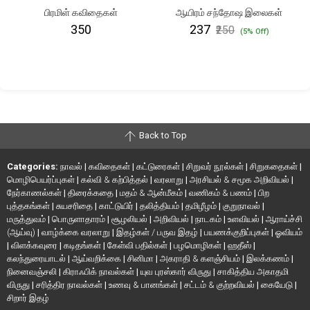
பிரமிள் கவிதைகள்
ஆயிரம் சந்தோஷ இலைகள்
₹350
₹237
₹250
(5% Off)
Back to Top
Categories:
நாவல்
|
கவிதைகள்
|
கட்டுரைகள்
|
சிறுவர் நூல்கள்
|
சிறுகதைகள்
|
மொழிபெயர்ப்புகள்
|
கல்வி & கற்பித்தல்
|
வரலாறு
|
அரசியல் & சமூக அறிவியல்
|
நேர்காணல்கள்
|
திரைக்கதை
|
மதம் & ஆன்மீகம்
|
வணிகம் & பணம்
|
பிற
புத்தகங்கள்
|
சுயசரிதை
|
காட்டுயிர்
|
தலித்தியம்
|
தமிழீழம்
|
குறுநாவல்
|
மருத்துவம்
|
பொருளாதாரம்
|
சூழலியல்
|
அறிவியல்
|
நாடகம்
|
உளவியல்
|
ஆராய்ச்சி
(ஆய்வு)
|
வாழ்க்கை வரலாறு
|
இதழ்கள் / பருவ இதழ்
|
பயணக்குறிப்புகள்
|
ஓவியம்
|
விளக்கவுரை
|
கடிதங்கள்
|
கேள்வி பதில்கள்
|
பழமொழிகள்
|
ஹதீஸ்
|
கலந்துரையாடல்
|
ஆய்வறிக்கை
|
சினிமா
|
அகராதி & களஞ்சியம்
|
இலக்கணம்
|
நினைவஞ்சலி
|
கிராஃபிக் நாவல்கள்
|
யுவ புரஸ்கார் விருது
|
சாகித்திய அகாதமி
விருது
|
சரித்திர நாவல்கள்
|
உணவு & பானங்கள்
|
சட்டம் & குற்றவியல்
|
கையேடு
|
சிறார் இதழ்