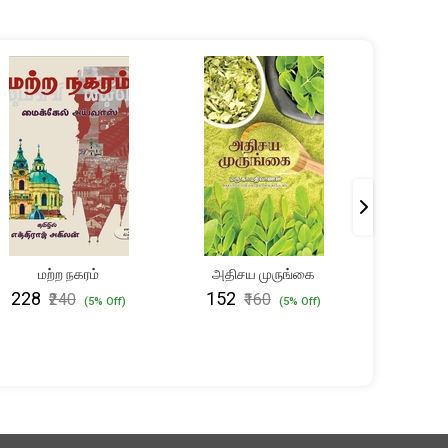
மற்ற நகரம்
அதிசய முருங்கை
பேசும்
அ
₹228
₹152
₹240
₹160
(5% Off)
(5% Off)
₹85
₹