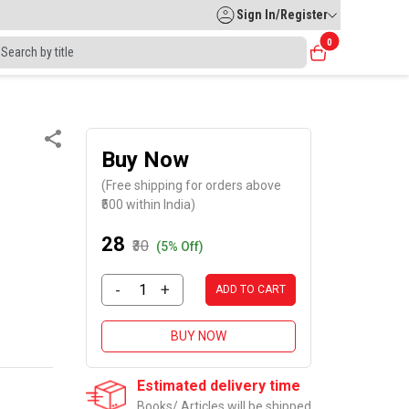
Sign In/Register
0
Buy Now
(Free shipping for orders above
₹500 within India)
₹28
₹30
(5% Off)
-
+
ADD TO CART
BUY NOW
Estimated delivery time
Books/ Articles will be shipped