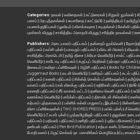
Categories:
நாவல்
|
கவிதைகள்
|
கட்டுரைகள்
|
சிறுவர் நூல்கள்
|
ச
பணம்
|
பிற புத்தகங்கள்
|
சுயசரிதை
|
காட்டுயிர்
|
தலித்தியம்
|
தமிழீழம
பயணக்குறிப்புகள்
|
ஓவியம்
|
விளக்கவுரை
|
கடிதங்கள்
|
கேள்வி பதில
புரஸ்கார் விருது
|
சாகித்திய அகாதமி விருது
|
சரித்திர நாவல்கள்
|
உண
Publishers:
அடையாளம் பதிப்பகம்
|
தன்னறம் நூல்வெளி
|
தேசாந்தி
பதிப்பகம்
|
வம்சி புக்ஸ்
|
யாவரும் பதிப்பகம்
|
விகடன் பிரசுரம்
|
விடியல்
சாகித்திய அகாடெமி
|
தமிழ் திசை
|
க்ரியா வெளியீடு
|
சால்ட் பதிப்பக
வெளியீடு
|
காடோடி பதிப்பகம்
|
கருப்புப் பிரதிகள்
|
நர்மதா பதிப்பகம்
|
நிலையம்
|
கவிதா பப்ளிகேஷன்
|
அழிசி பதிப்பகம்
|
Books for Childr
Juggernaut Books
|
வடலி வெளியீடு
|
மனிதம் பதிப்பகம்
|
கடல் பதிப்
பதிப்பகம்
|
கனலி பதிப்பகம்
|
சிக்ஸ்த் சென்ஸ் பப்ளிகேஷன்ஸ்
|
தமிழ்
வானம் பதிப்பகம்
|
கல் விளக்கு பதிப்பகம்
|
உதிரிகள் பதிப்பகம்
|
நிமிர்
வானதி பதிப்பகம்
|
சீர் வாசகர் வட்டம்
|
தனிமை வெளி பதிப்பகம்
|
உயிர
வணக்கம் வெளியீடு
|
மார்க்ஸ் பதிப்பகம்
|
திராவிடன் சில்ரன்ஸ்
|
கண்ண
கற்பகம் புத்தகாலயம்
|
பள்ளிக் கல்வி பாதுகாப்பு இயக்கம்
|
மின்னங்கா
விசா பப்ளிகேஷன்ஸ்
|
TWO SHORES PRESS
|
மயில் புக்ஸ்
|
மீ வெளிய
வெளியீடு
|
பீ ஃபார் புக்ஸ்
|
முத்தமிழறிஞர் பதிப்பகம்
|
குலுங்கா நடைய
பதிப்பகம்
|
மதிமலர் பதிப்பகம்
|
மனிதி பதிப்பகம்
|
புதிய பரிமாணம்
|
வா
நண்பன் பதிப்பகம்
|
Pen Bird Publication
|
சத்யா எண்டர்பிரைசஸ்
|
த
போதி வனம்
|
அருட்செல்வர் நா. மகாலிங்கம் மொழிபெயர்ப்பு மையம் 