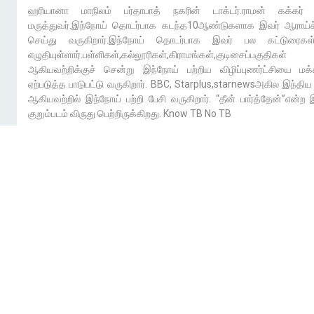
ஹரியானா மாநிலம் பர்தாபாத் நகரின் டாக்டர்.ராமன் கக்கர்
மருத்துவர்.இந்நோய் தொடர்பாக கடந்த10ஆண்டுகளாக இவர் ஆராய்
செய்து வருகிறார்.இந்நோய் தொடர்பாக இவர் பல கட்டுரைகள
எழுதியுள்ளார்.பள்ளிகள்,கல்லூரிகள்,கிராமங்கள்,குடிசைப்பகுதிகள்
ஆகியவற்றிக்குச் சென்று இந்நோய் பற்றிய விழிப்புணர்ட்சியை ம
ஏற்படுத்த பாடுபட்டு வருகிறார். BBC, Starplus,starnewsஅகில இந்த
ஆகியவற்றில் இந்நோய் பற்றி பேசி வருகிறார். “தீன் பார்த்தேன்”என்
குறும்படம் விருது பெற்றிருக்கிறது. Know TB No TB