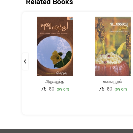
Related Books
தேசம்
அருமருந்து
உணவு நூல்
₹76
₹76
₹80
₹80
(5% Off)
(5% Off)
(5% Off)