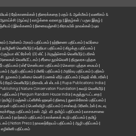
வியல்
|
நேர்காணல்கள்
|
திரைக்கதை
|
மதம் & ஆன்மீகம்
|
வணிகம் &
ஆராய்ச்சி (ஆய்வு)
|
வாழ்க்கை வரலாறு
|
இதழ்கள் / பருவ இதழ்
|
்சியம்
|
இலக்கணம்
|
நினைவஞ்சலி
|
கிராஃபிக் நாவல்கள்
|
யுவ
சுரம்
|
அன்னம் அகரம் பதிப்பகம்
|
நற்றிணை பதிப்பகம்
|
உயிர்மை
்
|
தமிழினி வெளியீடு
|
சந்தியா பதிப்பகம்
|
கிழக்கு பதிப்பகம்
|
்
|
சூர்யா லிட்ரேச்சர் (பி) லிட்
|
அருஞ்சொல் வெளியீடு
|
பரிசல்
அலைகள் வெளியீட்டகம்
|
சீர்மை நூல்வெளி
|
திருவரசு புத்தக
ீர் பதிப்பகம்
|
ஸ்ரீ செண்பகா பதிப்பகம்
|
கௌரா புத்தக மையம்
|
்பகம்
|
ஆதி பதிப்பகம்
|
மிளிர் பதிப்பகம்
|
அதிர்வு பதிப்பகம்
|
பதிகம்
. சி. நூலகம்
|
பன்மை வெளி
|
மணல் வீடு பதிப்பகம்
|
ஹெர் ஸ்டோரிஸ்
|
ங்
|
ரிதம் வெளியீடு
|
திராவிடன் ஸ்டாக்
|
Rupa Publications India
|
 Publishing
|
Nature Conservation Foundation
|
சுவடு வெளியீடு
|
பதிப்பகம்
|
Penguin Random House India
|
கருத்து=பட்டறை
|
ி (தமிழ்)
|
மஞ்சுள் பப்ளிசிங் ஹவுஸ்
|
தினவு
|
துலாக்கோல் பதிப்பகம்
|
நாதன் பதிப்பகம்
|
பெண்விழி பதிப்பகம்
|
சாஸ்வத் பிரிண்டர்ஸ்
|
கடவு
கரச்சிறகு பதிப்பகம்
|
எஸ். ஆர். வி. தமிழ்ப் பதிப்பகம்
|
வாசகசாலை
திப்பகம்
|
நாற்கரம் பதிப்பகம்
|
காக்கைக் கூடு பதிப்பகம்
|
தமிழ்
்டகம்
|
Notion Press
|
நாவலந்தேயம் பதிப்பகம்
|
ஆழி பதிப்பகம்
|
|
எழிலினி பதிப்பகம்