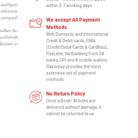
 காசநோய்
within 3-7 working days.
ச்சிக்களை
்,கதைகள்
We accept All Payment
Methods
க்களிடையே
With Domestic and International
ிய வானொலி
Credit & Debit cards, EMIs
ற இவருடைய
(Credit/Debit Cards & Cardless),
PayLater, Netbanking from 58
banks, UPI and 8 mobile wallets,
Razorpay provides the most
extensive set of payment
methods.
No Return Policy
Once a Book/ Articles are
delivered without damage, it
cannot be returned to us.