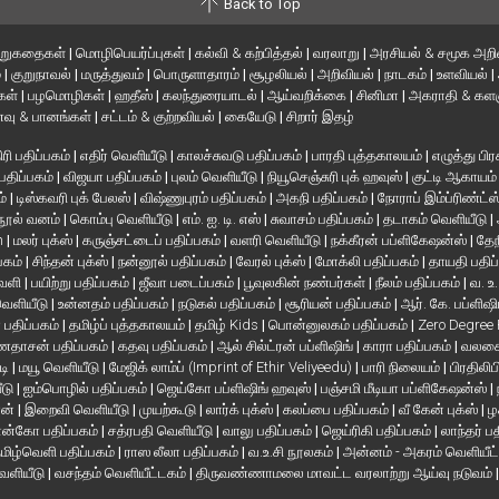
Back to Top
ிறுகதைகள்
|
மொழிபெயர்ப்புகள்
|
கல்வி & கற்பித்தல்
|
வரலாறு
|
அரசியல் & சமூக அறி
்
|
குறுநாவல்
|
மருத்துவம்
|
பொருளாதாரம்
|
சூழலியல்
|
அறிவியல்
|
நாடகம்
|
உளவியல்
|
்கள்
|
பழமொழிகள்
|
ஹதீஸ்
|
கலந்துரையாடல்
|
ஆய்வறிக்கை
|
சினிமா
|
அகராதி & களஞ
வு & பானங்கள்
|
சட்டம் & குற்றவியல்
|
கையேடு
|
சிறார் இதழ்
ரி பதிப்பகம்
|
எதிர் வெளியீடு
|
காலச்சுவடு பதிப்பகம்
|
பாரதி புத்தகாலயம்
|
எழுத்து பிர
 பதிப்பகம்
|
விஜயா பதிப்பகம்
|
புலம் வெளியீடு
|
நியூசெஞ்சுரி புக் ஹவுஸ்
|
குட்டி ஆகாயம
ம்
|
டிஸ்கவரி புக் பேலஸ்
|
விஷ்ணுபுரம் பதிப்பகம்
|
அகநி பதிப்பகம்
|
நோராப் இம்ப்ரிண்ட்ஸ
நூல் வனம்
|
கொம்பு வெளியீடு
|
எம். ஐ. டி. எஸ்
|
சுவாசம் பதிப்பகம்
|
தடாகம் வெளியீடு
|
en
|
மலர் புக்ஸ்
|
கருஞ்சட்டைப் பதிப்பகம்
|
வளரி வெளியீடு
|
நக்கீரன் பப்ளிகேஷன்ஸ்
|
தேந
பகம்
|
சிந்தன் புக்ஸ்
|
நன்னூல் பதிப்பகம்
|
வேரல் புக்ஸ்
|
மோக்லி பதிப்பகம்
|
தாயதி பதிப
வெளி
|
பயிற்று பதிப்பகம்
|
ஜீவா படைப்பகம்
|
பூவுலகின் நண்பர்கள்
|
நீலம் பதிப்பகம்
|
வ. உ
 வெளியீடு
|
உன்னதம் பதிப்பகம்
|
நடுகல் பதிப்பகம்
|
சூரியன் பதிப்பகம்
|
ஆர். கே. பப்ளிஷி
் பதிப்பகம்
|
தமிழ்ப் புத்தகாலயம்
|
தமிழ் Kids
|
பொன்னுலகம் பதிப்பகம்
|
Zero Degree
தாசன் பதிப்பகம்
|
கதவு பதிப்பகம்
|
ஆல் சில்ட்ரன் பப்ளிஷிங்
|
காரா பதிப்பகம்
|
வலசை 
டி
|
மயூ வெளியீடு
|
மேஜிக் லாம்ப் (Imprint of Ethir Veliyeedu)
|
பாரி நிலையம்
|
பிரதிலிப
ீடு
|
ஐம்பொழில் பதிப்பகம்
|
ஜெய்கோ பப்ளிஷிங் ஹவுஸ்
|
பஞ்சமி மீடியா பப்ளிகேஷன்ஸ்
|
ான்
|
இறைவி வெளியீடு
|
முயற்கூடு
|
லார்க் புக்ஸ்
|
கலப்பை பதிப்பகம்
|
வீ கேன் புக்ஸ்
|
ழ
ன்கோ பதிப்பகம்
|
சத்ரபதி வெளியீடு
|
வாலு பதிப்பகம்
|
ஜெய்ரிகி பதிப்பகம்
|
லாந்தர் ப
மிழ்வெளி பதிப்பகம்
|
ராஸ லீலா பதிப்பகம்
|
வ.உ.சி நூலகம்
|
அன்னம் - அகரம் வெளியீட
வெளியீடு
|
வசந்தம் வெளியீட்டகம்
|
திருவண்ணாமலை மாவட்ட வரலாற்று ஆய்வு நடுவம்