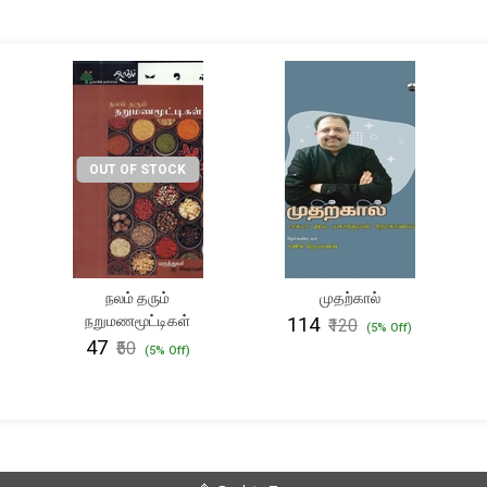
OUT OF STOCK
நலம் தரும்
முதற்கால்
நறுமணமூட்டிகள்
₹114
₹120
(5% Off)
₹47
₹50
(5% Off)