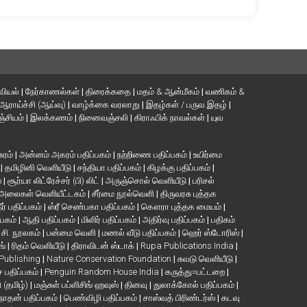
வியல்
|
நேர்காணல்கள்
|
திரைக்கதை
|
மதம் & ஆன்மீகம்
|
வணிகம் &
ஆராய்ச்சி (ஆய்வு)
|
வாழ்க்கை வரலாறு
|
இதழ்கள் / பருவ இதழ்
|
்சியம்
|
இலக்கணம்
|
நினைவஞ்சலி
|
கிராஃபிக் நாவல்கள்
|
யுவ
சுரம்
|
அன்னம் அகரம் பதிப்பகம்
|
நற்றிணை பதிப்பகம்
|
உயிர்மை
்
|
தமிழினி வெளியீடு
|
சந்தியா பதிப்பகம்
|
கிழக்கு பதிப்பகம்
|
்
|
சூர்யா லிட்ரேச்சர் (பி) லிட்
|
அருஞ்சொல் வெளியீடு
|
பரிசல்
அலைகள் வெளியீட்டகம்
|
சீர்மை நூல்வெளி
|
திருவரசு புத்தக
ீர் பதிப்பகம்
|
ஸ்ரீ செண்பகா பதிப்பகம்
|
கௌரா புத்தக மையம்
|
்பகம்
|
ஆதி பதிப்பகம்
|
மிளிர் பதிப்பகம்
|
அதிர்வு பதிப்பகம்
|
பதிகம்
. சி. நூலகம்
|
பன்மை வெளி
|
மணல் வீடு பதிப்பகம்
|
ஹெர் ஸ்டோரிஸ்
|
ங்
|
ரிதம் வெளியீடு
|
திராவிடன் ஸ்டாக்
|
Rupa Publications India
|
 Publishing
|
Nature Conservation Foundation
|
சுவடு வெளியீடு
|
பதிப்பகம்
|
Penguin Random House India
|
கருத்து=பட்டறை
|
ி (தமிழ்)
|
மஞ்சுள் பப்ளிசிங் ஹவுஸ்
|
தினவு
|
துலாக்கோல் பதிப்பகம்
|
நாதன் பதிப்பகம்
|
பெண்விழி பதிப்பகம்
|
சாஸ்வத் பிரிண்டர்ஸ்
|
கடவு