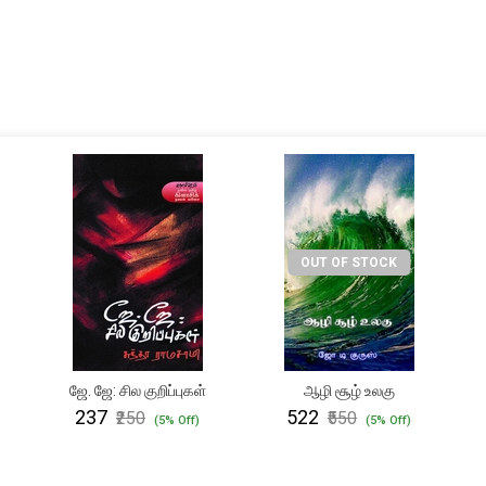
OUT OF STOCK
ஜே. ஜே: சில குறிப்புகள்
ஆழி சூழ் உலகு
₹237
₹522
₹250
₹550
(5% Off)
(5% Off)