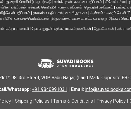
ான்
|
இறைவி வெளியீடு
|
முயற்கூடு
|
லார்க் புக்ஸ்
|
கலப்பை பதிப்பகம்
|
வீ கேன் புக்ஸ்
|
ழ
ன்கோ பதிப்பகம்
|
சத்ரபதி வெளியீடு
|
வாலு பதிப்பகம்
|
ஜெய்ரிகி பதிப்பகம்
|
லாந்தர் ப
மிழ்வெளி பதிப்பகம்
|
ராஸ லீலா பதிப்பகம்
|
வ.உ.சி நூலகம்
|
அன்னம் - அகரம் வெளியீட
வெளியீடு
|
வசந்தம் வெளியீட்டகம்
|
திருவண்ணாமலை மாவட்ட வரலாற்று ஆய்வு நடுவம்
ாம்
|
சுந்தர ராமசாமி
|
ஜோ டி குரூஸ்
|
ஷங்கர் ராமசுப்ரமணியன்
|
ஜெயமோகன்
|
எஸ் ராம
Plot# 98, 3rd Street, VGP Babu Nagar, (Land Mark: Opposite EB 
Call/Whatsapp:
+91 9840991031
|
Email:
info@suvadibooks.co
Policy
|
Shipping Policies
|
Terms & Conditions
|
Privacy Policy
|
© 2025 Suvadi Books. All Rights Reserved.