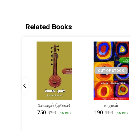
Related Books
OUT OF STOCK
வின்
மோகமுள் (புதினம்)
காதுகள்
 (மூன்றாம்
₹750
₹190
₹790
₹200
(5% Off)
(5% Off)
தி)
(5% Off)