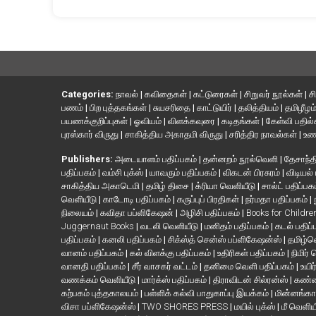
Categories:
நாவல்
|
கவிதைகள்
|
கட்டுரைகள்
|
சிறுவர் நூல்கள்
|
ச
பணம்
|
பிற புத்தகங்கள்
|
சுயசரிதை
|
காட்டுயிர்
|
தலித்தியம்
|
தமிழீழம
பயணக்குறிப்புகள்
|
ஓவியம்
|
விளக்கவுரை
|
கடிதங்கள்
|
கேள்வி பதில
புரஸ்கார் விருது
|
சாகித்திய அகாதமி விருது
|
சரித்திர நாவல்கள்
|
உண
Publishers:
அடையாளம் பதிப்பகம்
|
தன்னறம் நூல்வெளி
|
தேசாந்தி
பதிப்பகம்
|
வம்சி புக்ஸ்
|
யாவரும் பதிப்பகம்
|
விகடன் பிரசுரம்
|
விடியல்
சாகித்திய அகாடெமி
|
தமிழ் திசை
|
க்ரியா வெளியீடு
|
சால்ட் பதிப்பக
வெளியீடு
|
காடோடி பதிப்பகம்
|
கருப்புப் பிரதிகள்
|
நர்மதா பதிப்பகம்
|
நிலையம்
|
கவிதா பப்ளிகேஷன்
|
அழிசி பதிப்பகம்
|
Books for Childr
Juggernaut Books
|
வடலி வெளியீடு
|
மனிதம் பதிப்பகம்
|
கடல் பதிப்
பதிப்பகம்
|
கனலி பதிப்பகம்
|
சிக்ஸ்த் சென்ஸ் பப்ளிகேஷன்ஸ்
|
தமிழ்
வானம் பதிப்பகம்
|
கல் விளக்கு பதிப்பகம்
|
உதிரிகள் பதிப்பகம்
|
நிமிர்
வானதி பதிப்பகம்
|
சீர் வாசகர் வட்டம்
|
தனிமை வெளி பதிப்பகம்
|
உயிர
வணக்கம் வெளியீடு
|
மார்க்ஸ் பதிப்பகம்
|
திராவிடன் சில்ரன்ஸ்
|
கண்ண
கற்பகம் புத்தகாலயம்
|
பள்ளிக் கல்வி பாதுகாப்பு இயக்கம்
|
மின்னங்கா
விசா பப்ளிகேஷன்ஸ்
|
TWO SHORES PRESS
|
மயில் புக்ஸ்
|
மீ வெளிய