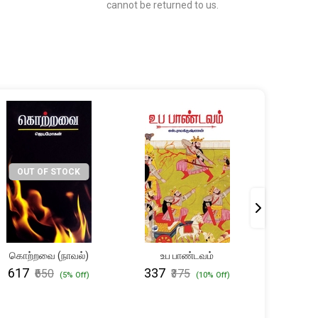
cannot be returned to us.
OUT OF STOCK
கொற்றவை (நாவல்)
உப பாண்டவம்
பாகீரதி
₹617
₹337
₹712
₹650
₹375
₹
(5% Off)
(10% Off)