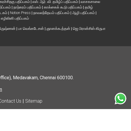
கரச்சிறகு பதிப்பகம்
|
எஸ். ஆர். வி. தமிழ்ப் பதிப்பகம்
|
வாசகசாலை
திப்பகம்
|
நாற்கரம் பதிப்பகம்
|
காக்கைக் கூடு பதிப்பகம்
|
தமிழ்
்டகம்
|
Notion Press
|
நாவலந்தேயம் பதிப்பகம்
|
ஆழி பதிப்பகம்
|
|
எழிலினி பதிப்பகம்
கிருஷ்ணன்
|
பா வெங்கடேசன்
|
ஞானக்கூத்தன்
|
ஜெ பிரான்சிஸ் கிருபா
Office), Medavakam, Chennai 600100.
m
Contact Us
|
Sitemap