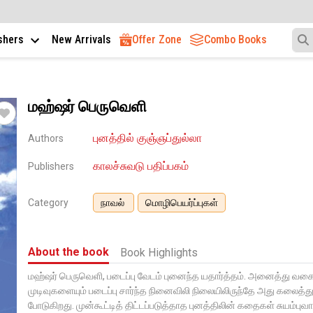
ishers
New Arrivals
Offer Zone
Combo Books
மஹ்ஷர் பெருவெளி
புனத்தில் குஞ்ஞப்துல்லா
Authors
காலச்சுவடு பதிப்பகம்
Publishers
Category
நாவல்
மொழிபெயர்ப்புகள்
About the book
Book Highlights
மஹ்ஷர் பெருவெளி, படைப்பு வேடம் புனைந்த யதார்த்தம். அனைத்து வகை
முடிவுகளையும் படைப்பு சார்ந்த நினைவிலி நிலையிலிருந்தே அது கலைத்து
போடுகிறது. முன்கூட்டித் திட்டப்படுத்தாத புனத்திலின் கதைகள் சுயம்புவ