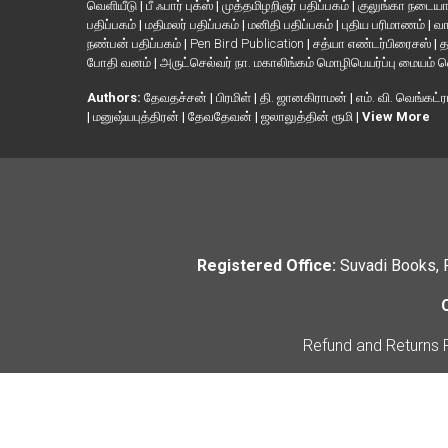
வெளியீடு
|
பீ ஃபார் புக்ஸ்
|
முத்தமிழறிஞர் பதிப்பகம்
|
குலுங்கா நடைய
பதிப்பகம்
|
மதிமலர் பதிப்பகம்
|
மனிதி பதிப்பகம்
|
புதிய பரிமாணம்
|
வா
நண்பன் பதிப்பகம்
|
Pen Bird Publication
|
சத்யா எண்டர்பிரைசஸ்
|
த
போதி வனம்
|
அருட்செல்வர் நா. மகாலிங்கம் மொழிபெயர்ப்பு மையம் 
Authors:
தேவதச்சன்
|
பிரமிள்
|
தி. ஜானகிராமன்
|
எம். வி. வெங்கட்ர
|
மனுஷ்யபுத்திரன்
|
தேவதேவன்
|
ஜலாலுத்தின் ரூமி
|
View More
Registered Office:
Suvadi Books, 
Refund and Returns 