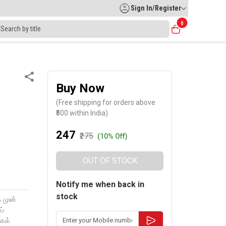
Sign In/Register
0
Buy Now
(Free shipping for orders above
₹500 within India)
₹247
₹275
(10% Off)
OUT OF STOCK
Notify me when back in
stock
 முன்
ப்
ாகக்