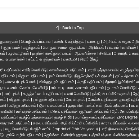
Back to Top
ிறுகதைகள்
|
மொழிபெயர்ப்புகள்
|
கல்வி & கற்பித்தல்
|
வரலாறு
|
அரசியல் & சமூக அறி
்
|
குறுநாவல்
|
மருத்துவம்
|
பொருளாதாரம்
|
சூழலியல்
|
அறிவியல்
|
நாடகம்
|
உளவியல்
|
்கள்
|
பழமொழிகள்
|
ஹதீஸ்
|
கலந்துரையாடல்
|
ஆய்வறிக்கை
|
சினிமா
|
அகராதி & களஞ
வு & பானங்கள்
|
சட்டம் & குற்றவியல்
|
கையேடு
|
சிறார் இதழ்
ரி பதிப்பகம்
|
எதிர் வெளியீடு
|
காலச்சுவடு பதிப்பகம்
|
பாரதி புத்தகாலயம்
|
எழுத்து பிர
 பதிப்பகம்
|
விஜயா பதிப்பகம்
|
புலம் வெளியீடு
|
நியூசெஞ்சுரி புக் ஹவுஸ்
|
குட்டி ஆகாயம
ம்
|
டிஸ்கவரி புக் பேலஸ்
|
விஷ்ணுபுரம் பதிப்பகம்
|
அகநி பதிப்பகம்
|
நோராப் இம்ப்ரிண்ட்ஸ
நூல் வனம்
|
கொம்பு வெளியீடு
|
எம். ஐ. டி. எஸ்
|
சுவாசம் பதிப்பகம்
|
தடாகம் வெளியீடு
|
en
|
மலர் புக்ஸ்
|
கருஞ்சட்டைப் பதிப்பகம்
|
வளரி வெளியீடு
|
நக்கீரன் பப்ளிகேஷன்ஸ்
|
தேந
பகம்
|
சிந்தன் புக்ஸ்
|
நன்னூல் பதிப்பகம்
|
வேரல் புக்ஸ்
|
மோக்லி பதிப்பகம்
|
தாயதி பதிப
வெளி
|
பயிற்று பதிப்பகம்
|
ஜீவா படைப்பகம்
|
பூவுலகின் நண்பர்கள்
|
நீலம் பதிப்பகம்
|
வ. உ
 வெளியீடு
|
உன்னதம் பதிப்பகம்
|
நடுகல் பதிப்பகம்
|
சூரியன் பதிப்பகம்
|
ஆர். கே. பப்ளிஷி
் பதிப்பகம்
|
தமிழ்ப் புத்தகாலயம்
|
தமிழ் Kids
|
பொன்னுலகம் பதிப்பகம்
|
Zero Degree
தாசன் பதிப்பகம்
|
கதவு பதிப்பகம்
|
ஆல் சில்ட்ரன் பப்ளிஷிங்
|
காரா பதிப்பகம்
|
வலசை 
டி
|
மயூ வெளியீடு
|
மேஜிக் லாம்ப் (Imprint of Ethir Veliyeedu)
|
பாரி நிலையம்
|
பிரதிலிப
ீடு
|
ஐம்பொழில் பதிப்பகம்
|
ஜெய்கோ பப்ளிஷிங் ஹவுஸ்
|
பஞ்சமி மீடியா பப்ளிகேஷன்ஸ்
|