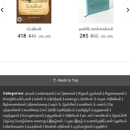
உப்புவேலி
தண்டோராக்காரர்கள்
₹418
₹285
₹440
₹300
(5% Off)
(5% Off)
Back to Top
Categories:
நாவல்
|
கவிதைகள்
|
கட்டுரைகள்
|
சிறுவர் நூல்கள்
|
சிறுகதைகள்
|
மொழிபெயர்ப்புகள்
|
கல்வி & கற்பித்தல்
|
வரலாறு
|
அரசியல் & சமூக அறிவியல்
|
நேர்காணல்கள்
|
திரைக்கதை
|
மதம் & ஆன்மீகம்
|
வணிகம் & பணம்
|
பிற
புத்தகங்கள்
|
சுயசரிதை
|
காட்டுயிர்
|
தலித்தியம்
|
தமிழீழம்
|
குறுநாவல்
|
மருத்துவம்
|
பொருளாதாரம்
|
சூழலியல்
|
அறிவியல்
|
நாடகம்
|
உளவியல்
|
ஆராய்ச்சி
(ஆய்வு)
|
வாழ்க்கை வரலாறு
|
இதழ்கள் / பருவ இதழ்
|
பயணக்குறிப்புகள்
|
ஓவியம்
|
விளக்கவுரை
|
கடிதங்கள்
|
கேள்வி பதில்கள்
|
பழமொழிகள்
|
ஹதீஸ்
|