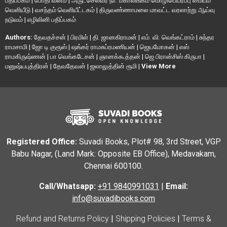
பதிப்பகம்
|
போதி வனம்
|
அருட்செல்வர் நா. மகாலிங்கம் மொழிபெயர்ப்பு மையம்
வெளியீடு
|
வசந்தம் வெளியீட்டகம்
|
திருவண்ணாமலை மாவட்ட வரலாற்று ஆய்வு
நடுவம்
|
எழிலினி பதிப்பகம்
Authors:
தேவதச்சன்
|
பிரமிள்
|
தி. ஜானகிராமன்
|
எம். வி. வெங்கட்ராம்
|
சுந்தர
ராமசாமி
|
ஜோ டி குரூஸ்
|
ஷங்கர் ராமசுப்ரமணியன்
|
ஜெயமோகன்
|
எஸ்
ராமகிருஷ்ணன்
|
பா வெங்கடேசன்
|
ஞானக்கூத்தன்
|
ஜெ பிரான்சிஸ் கிருபா
|
மனுஷ்யபுத்திரன்
|
தேவதேவன்
|
ஜலாலுத்தின் ரூமி
|
View More
Registered Office:
Suvadi Books, Plot# 98, 3rd Street, VGP
Babu Nagar, (Land Mark: Opposite EB Office), Medavakam,
Chennai 600100.
Call/Whatsapp:
+91 9840991031
|
Email:
info@suvadibooks.com
Refund and Returns Policy
|
Shipping Policies
|
Terms &