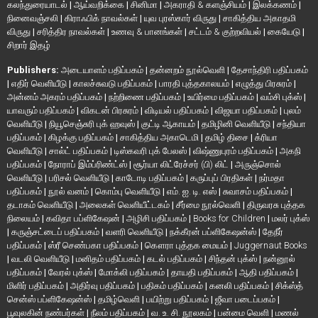
கலந்துரையாடல்
|
ஆய்வறிக்கை
|
சினிமா
|
அகராதி & களஞ்சியம்
|
இலக்கணம்
|
நினைவஞ்சலி
|
கிராஃபிக் நாவல்கள்
|
யுவ புரஸ்கார் விருது
|
சாகித்திய அகாதமி
விருது
|
சரித்திர நாவல்கள்
|
உணவு & பானங்கள்
|
சட்டம் & குற்றவியல்
|
கையேடு
|
சிறார் இதழ்
Publishers:
அடையாளம் பதிப்பகம்
|
தன்னறம் நூல்வெளி
|
தேசாந்திரி பதிப்பகம்
|
எதிர் வெளியீடு
|
காலச்சுவடு பதிப்பகம்
|
பாரதி புத்தகாலயம்
|
எழுத்து பிரசுரம்
|
அன்னம் அகரம் பதிப்பகம்
|
நற்றிணை பதிப்பகம்
|
உயிர்மை பதிப்பகம்
|
வம்சி புக்ஸ்
|
யாவரும் பதிப்பகம்
|
விகடன் பிரசுரம்
|
விடியல் பதிப்பகம்
|
விஜயா பதிப்பகம்
|
புலம்
வெளியீடு
|
நியூசெஞ்சுரி புக் ஹவுஸ்
|
குட்டி ஆகாயம்
|
தமிழினி வெளியீடு
|
சந்தியா
பதிப்பகம்
|
கிழக்கு பதிப்பகம்
|
சாகித்திய அகாடெமி
|
தமிழ் திசை
|
க்ரியா
வெளியீடு
|
சால்ட் பதிப்பகம்
|
டிஸ்கவரி புக் பேலஸ்
|
விஷ்ணுபுரம் பதிப்பகம்
|
அகநி
பதிப்பகம்
|
நோராப் இம்ப்ரிண்ட்ஸ்
|
சூர்யா லிட்ரேச்சர் (பி) லிட்
|
அருஞ்சொல்
வெளியீடு
|
பரிசல் வெளியீடு
|
காடோடி பதிப்பகம்
|
கருப்புப் பிரதிகள்
|
நர்மதா
பதிப்பகம்
|
நூல் வனம்
|
கொம்பு வெளியீடு
|
எம். ஐ. டி. எஸ்
|
சுவாசம் பதிப்பகம்
|
தடாகம் வெளியீடு
|
அலைகள் வெளியீட்டகம்
|
சீர்மை நூல்வெளி
|
திருவரசு புத்தக
நிலையம்
|
கவிதா பப்ளிகேஷன்
|
அழிசி பதிப்பகம்
|
Books for Children
|
மலர் புக்ஸ்
|
கருஞ்சட்டைப் பதிப்பகம்
|
வளரி வெளியீடு
|
நக்கீரன் பப்ளிகேஷன்ஸ்
|
தேநீர்
பதிப்பகம்
|
ஸ்ரீ செண்பகா பதிப்பகம்
|
கௌரா புத்தக மையம்
|
Juggernaut Books
|
வடலி வெளியீடு
|
மனிதம் பதிப்பகம்
|
கடல் பதிப்பகம்
|
சிந்தன் புக்ஸ்
|
நன்னூல்
பதிப்பகம்
|
வேரல் புக்ஸ்
|
மோக்லி பதிப்பகம்
|
தாயதி பதிப்பகம்
|
ஆதி பதிப்பகம்
|
மிளிர் பதிப்பகம்
|
அதிர்வு பதிப்பகம்
|
பதிகம் பதிப்பகம்
|
கனலி பதிப்பகம்
|
சிக்ஸ்த்
சென்ஸ் பப்ளிகேஷன்ஸ்
|
தமிழ்வெளி
|
பயிற்று பதிப்பகம்
|
ஜீவா படைப்பகம்
|
பூவுலகின் நண்பர்கள்
|
நீலம் பதிப்பகம்
|
வ. உ. சி. நூலகம்
|
பன்மை வெளி
|
மணல்