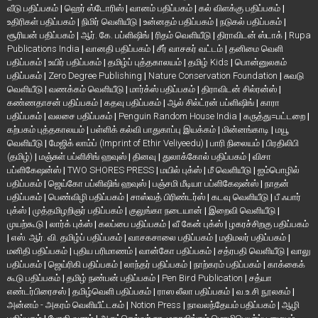
வீடு பதிப்பகம்
|
ஹெர் ஸ்டோரிஸ்
|
வானம் பதிப்பகம்
|
கல் விளக்கு பதிப்பகம்
|
உதிரிகள் பதிப்பகம்
|
நிமிர் வெளியீடு
|
உன்னதம் பதிப்பகம்
|
நடுகல் பதிப்பகம்
|
சூரியன் பதிப்பகம்
|
ஆர். கே. பப்ளிஷிங்
|
ரிதம் வெளியீடு
|
திராவிடன் ஸ்டாக்
|
Rupa
Publications India
|
வானதி பதிப்பகம்
|
சீர் வாசகர் வட்டம்
|
தனிமை வெளி
பதிப்பகம்
|
உயிர் பதிப்பகம்
|
தமிழ்ப் புத்தகாலயம்
|
தமிழ் Kids
|
பொன்னுலகம்
பதிப்பகம்
|
Zero Degree Publishing
|
Nature Conservation Foundation
|
சுவடு
வெளியீடு
|
வணக்கம் வெளியீடு
|
மார்க்ஸ் பதிப்பகம்
|
திராவிடன் சில்ரன்ஸ்
|
கண்ணதாசன் பதிப்பகம்
|
கதவு பதிப்பகம்
|
ஆல் சில்ட்ரன் பப்ளிஷிங்
|
காரா
பதிப்பகம்
|
வலசை பதிப்பகம்
|
Penguin Random House India
|
கருத்து=பட்டறை
|
கற்பகம் புத்தகாலயம்
|
பள்ளிக் கல்வி பாதுகாப்பு இயக்கம்
|
மின்னங்காடி
|
மயூ
வெளியீடு
|
மேஜிக் லாம்ப் (Imprint of Ethir Veliyeedu)
|
பாரி நிலையம்
|
பிரதிலிபி
(தமிழ்)
|
மஞ்சுள் பப்ளிசிங் ஹவுஸ்
|
தினவு
|
துலாக்கோல் பதிப்பகம்
|
விசா
பப்ளிகேஷன்ஸ்
|
TWO SHORES PRESS
|
மயில் புக்ஸ்
|
மீ வெளியீடு
|
ஐம்பொழில்
பதிப்பகம்
|
ஜெய்கோ பப்ளிஷிங் ஹவுஸ்
|
பஞ்சமி மீடியா பப்ளிகேஷன்ஸ்
|
நாதன்
பதிப்பகம்
|
பெண்விழி பதிப்பகம்
|
சாஸ்வத் பிரிண்டர்ஸ்
|
கடவு வெளியீடு
|
பீ ஃபார்
புக்ஸ்
|
முத்தமிழறிஞர் பதிப்பகம்
|
குலுங்கா நடையான்
|
இறைவி வெளியீடு
|
முயற்கூடு
|
லார்க் புக்ஸ்
|
கலப்பை பதிப்பகம்
|
வீ கேன் புக்ஸ்
|
ழகரச்சிறகு பதிப்பகம்
|
எஸ். ஆர். வி. தமிழ்ப் பதிப்பகம்
|
வாசகசாலை பதிப்பகம்
|
மதிமலர் பதிப்பகம்
|
மனிதி பதிப்பகம்
|
புதிய பரிமாணம்
|
வான்கோ பதிப்பகம்
|
சத்ரபதி வெளியீடு
|
வாலு
பதிப்பகம்
|
ஜெய்ரிகி பதிப்பகம்
|
லாந்தர் பதிப்பகம்
|
நாற்கரம் பதிப்பகம்
|
காக்கைக்
கூடு பதிப்பகம்
|
தமிழ் நண்பன் பதிப்பகம்
|
Pen Bird Publication
|
சத்யா
எண்டர்பிரைசஸ்
|
தமிழ்வெளி பதிப்பகம்
|
ராஸ லீலா பதிப்பகம்
|
வ.உ.சி நூலகம்
|
அன்னம் - அகரம் வெளியீட்டகம்
|
Notion Press
|
நாவலந்தேயம் பதிப்பகம்
|
ஆழி