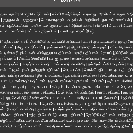
Back to Top
ிறுகதைகள்
|
மொழிபெயர்ப்புகள்
|
கல்வி & கற்பித்தல்
|
வரலாறு
|
அரசியல் & சமூக அறி
்
|
குறுநாவல்
|
மருத்துவம்
|
பொருளாதாரம்
|
சூழலியல்
|
அறிவியல்
|
நாடகம்
|
உளவியல்
|
்கள்
|
பழமொழிகள்
|
ஹதீஸ்
|
கலந்துரையாடல்
|
ஆய்வறிக்கை
|
சினிமா
|
அகராதி & களஞ
வு & பானங்கள்
|
சட்டம் & குற்றவியல்
|
கையேடு
|
சிறார் இதழ்
ரி பதிப்பகம்
|
எதிர் வெளியீடு
|
காலச்சுவடு பதிப்பகம்
|
பாரதி புத்தகாலயம்
|
எழுத்து பிர
 பதிப்பகம்
|
விஜயா பதிப்பகம்
|
புலம் வெளியீடு
|
நியூசெஞ்சுரி புக் ஹவுஸ்
|
குட்டி ஆகாயம
ம்
|
டிஸ்கவரி புக் பேலஸ்
|
விஷ்ணுபுரம் பதிப்பகம்
|
அகநி பதிப்பகம்
|
நோராப் இம்ப்ரிண்ட்ஸ
நூல் வனம்
|
கொம்பு வெளியீடு
|
எம். ஐ. டி. எஸ்
|
சுவாசம் பதிப்பகம்
|
தடாகம் வெளியீடு
|
en
|
மலர் புக்ஸ்
|
கருஞ்சட்டைப் பதிப்பகம்
|
வளரி வெளியீடு
|
நக்கீரன் பப்ளிகேஷன்ஸ்
|
தேந
பகம்
|
சிந்தன் புக்ஸ்
|
நன்னூல் பதிப்பகம்
|
வேரல் புக்ஸ்
|
மோக்லி பதிப்பகம்
|
தாயதி பதிப
வெளி
|
பயிற்று பதிப்பகம்
|
ஜீவா படைப்பகம்
|
பூவுலகின் நண்பர்கள்
|
நீலம் பதிப்பகம்
|
வ. உ
 வெளியீடு
|
உன்னதம் பதிப்பகம்
|
நடுகல் பதிப்பகம்
|
சூரியன் பதிப்பகம்
|
ஆர். கே. பப்ளிஷி
் பதிப்பகம்
|
தமிழ்ப் புத்தகாலயம்
|
தமிழ் Kids
|
பொன்னுலகம் பதிப்பகம்
|
Zero Degree
தாசன் பதிப்பகம்
|
கதவு பதிப்பகம்
|
ஆல் சில்ட்ரன் பப்ளிஷிங்
|
காரா பதிப்பகம்
|
வலசை 
டி
|
மயூ வெளியீடு
|
மேஜிக் லாம்ப் (Imprint of Ethir Veliyeedu)
|
பாரி நிலையம்
|
பிரதிலிப
ீடு
|
ஐம்பொழில் பதிப்பகம்
|
ஜெய்கோ பப்ளிஷிங் ஹவுஸ்
|
பஞ்சமி மீடியா பப்ளிகேஷன்ஸ்
|
ான்
|
இறைவி வெளியீடு
|
முயற்கூடு
|
லார்க் புக்ஸ்
|
கலப்பை பதிப்பகம்
|
வீ கேன் புக்ஸ்
|
ழ
ன்கோ பதிப்பகம்
|
சத்ரபதி வெளியீடு
|
வாலு பதிப்பகம்
|
ஜெய்ரிகி பதிப்பகம்
|
லாந்தர் ப
மிழ்வெளி பதிப்பகம்
|
ராஸ லீலா பதிப்பகம்
|
வ.உ.சி நூலகம்
|
அன்னம் - அகரம் வெளியீட
வெளியீடு
|
வசந்தம் வெளியீட்டகம்
|
திருவண்ணாமலை மாவட்ட வரலாற்று ஆய்வு நடுவம்