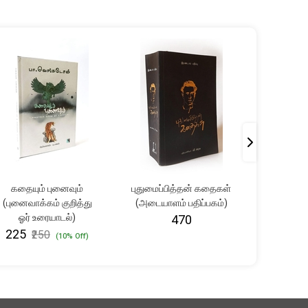
கதையும் புனைவும்
புதுமைப்பித்தன் கதைகள்
பனி உர
(புனைவாக்கம் குறித்து
(அடையாளம் பதிப்பகம்)
₹361
₹
ஓர் உரையாடல்)
₹470
₹225
₹250
(10% Off)