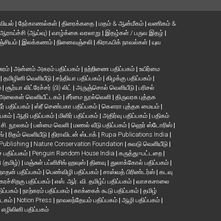
வியல்
|
நேர்காணல்கள்
|
திரைக்கதை
|
மதம் & ஆன்மீகம்
|
வணிகம் &
ஆராய்ச்சி (ஆய்வு)
|
வாழ்க்கை வரலாறு
|
இதழ்கள் / பருவ இதழ்
|
்சியம்
|
இலக்கணம்
|
நினைவஞ்சலி
|
கிராஃபிக் நாவல்கள்
|
யுவ
சுரம்
|
அன்னம் அகரம் பதிப்பகம்
|
நற்றிணை பதிப்பகம்
|
உயிர்மை
்
|
தமிழினி வெளியீடு
|
சந்தியா பதிப்பகம்
|
கிழக்கு பதிப்பகம்
|
்
|
சூர்யா லிட்ரேச்சர் (பி) லிட்
|
அருஞ்சொல் வெளியீடு
|
பரிசல்
அலைகள் வெளியீட்டகம்
|
சீர்மை நூல்வெளி
|
திருவரசு புத்தக
ீர் பதிப்பகம்
|
ஸ்ரீ செண்பகா பதிப்பகம்
|
கௌரா புத்தக மையம்
|
்பகம்
|
ஆதி பதிப்பகம்
|
மிளிர் பதிப்பகம்
|
அதிர்வு பதிப்பகம்
|
பதிகம்
. சி. நூலகம்
|
பன்மை வெளி
|
மணல் வீடு பதிப்பகம்
|
ஹெர் ஸ்டோரிஸ்
|
ங்
|
ரிதம் வெளியீடு
|
திராவிடன் ஸ்டாக்
|
Rupa Publications India
|
 Publishing
|
Nature Conservation Foundation
|
சுவடு வெளியீடு
|
பதிப்பகம்
|
Penguin Random House India
|
கருத்து=பட்டறை
|
ி (தமிழ்)
|
மஞ்சுள் பப்ளிசிங் ஹவுஸ்
|
தினவு
|
துலாக்கோல் பதிப்பகம்
|
நாதன் பதிப்பகம்
|
பெண்விழி பதிப்பகம்
|
சாஸ்வத் பிரிண்டர்ஸ்
|
கடவு
கரச்சிறகு பதிப்பகம்
|
எஸ். ஆர். வி. தமிழ்ப் பதிப்பகம்
|
வாசகசாலை
திப்பகம்
|
நாற்கரம் பதிப்பகம்
|
காக்கைக் கூடு பதிப்பகம்
|
தமிழ்
்டகம்
|
Notion Press
|
நாவலந்தேயம் பதிப்பகம்
|
ஆழி பதிப்பகம்
|
|
எழிலினி பதிப்பகம்