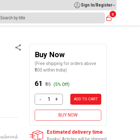
Sign In/Register
0
Buy Now
(Free shipping for orders above
₹500 within India)
₹61
₹65
(5% Off)
-
+
ADD TO CART
BUY NOW
Estimated delivery time
தற்காகத்
Books/ Articles will be shipped