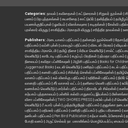
Categories:
நாவல்
|
கவிதைகள்
|
கட்டுரைகள்
|
சிறுவர் நூல்கள்
|
ச
பணம்
|
பிற புத்தகங்கள்
|
சுயசரிதை
|
காட்டுயிர்
|
தலித்தியம்
|
தமிழீழம
பயணக்குறிப்புகள்
|
ஓவியம்
|
விளக்கவுரை
|
கடிதங்கள்
|
கேள்வி பதில
புரஸ்கார் விருது
|
சாகித்திய அகாதமி விருது
|
சரித்திர நாவல்கள்
|
உண
Publishers:
அடையாளம் பதிப்பகம்
|
தன்னறம் நூல்வெளி
|
தேசாந்தி
பதிப்பகம்
|
வம்சி புக்ஸ்
|
யாவரும் பதிப்பகம்
|
விகடன் பிரசுரம்
|
விடியல்
சாகித்திய அகாடெமி
|
தமிழ் திசை
|
க்ரியா வெளியீடு
|
சால்ட் பதிப்பக
வெளியீடு
|
காடோடி பதிப்பகம்
|
கருப்புப் பிரதிகள்
|
நர்மதா பதிப்பகம்
|
நிலையம்
|
கவிதா பப்ளிகேஷன்
|
அழிசி பதிப்பகம்
|
Books for Childr
Juggernaut Books
|
வடலி வெளியீடு
|
மனிதம் பதிப்பகம்
|
கடல் பதிப்
பதிப்பகம்
|
கனலி பதிப்பகம்
|
சிக்ஸ்த் சென்ஸ் பப்ளிகேஷன்ஸ்
|
தமிழ்
வானம் பதிப்பகம்
|
கல் விளக்கு பதிப்பகம்
|
உதிரிகள் பதிப்பகம்
|
நிமிர்
வானதி பதிப்பகம்
|
சீர் வாசகர் வட்டம்
|
தனிமை வெளி பதிப்பகம்
|
உயிர
வணக்கம் வெளியீடு
|
மார்க்ஸ் பதிப்பகம்
|
திராவிடன் சில்ரன்ஸ்
|
கண்ண
கற்பகம் புத்தகாலயம்
|
பள்ளிக் கல்வி பாதுகாப்பு இயக்கம்
|
மின்னங்கா
விசா பப்ளிகேஷன்ஸ்
|
TWO SHORES PRESS
|
மயில் புக்ஸ்
|
மீ வெளிய
வெளியீடு
|
பீ ஃபார் புக்ஸ்
|
முத்தமிழறிஞர் பதிப்பகம்
|
குலுங்கா நடைய
பதிப்பகம்
|
மதிமலர் பதிப்பகம்
|
மனிதி பதிப்பகம்
|
புதிய பரிமாணம்
|
வா
நண்பன் பதிப்பகம்
|
Pen Bird Publication
|
சத்யா எண்டர்பிரைசஸ்
|
த
போதி வனம்
|
அருட்செல்வர் நா. மகாலிங்கம் மொழிபெயர்ப்பு மையம் 