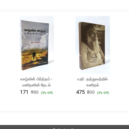
வாழ்வின் அர்த்தம் -
யதி : தத்துவத்தில்
மனிதனின் தேடல்
கனிதல்
₹171
₹475
₹180
₹500
(5% Off)
(5% Off)