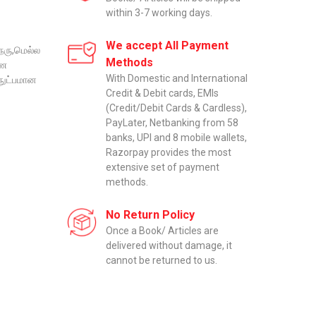
within 3-7 working days.
We accept All Payment
ேரு,மெல்ல
Methods
ணை
With Domestic and International
நுட்பமான
Credit & Debit cards, EMIs
(Credit/Debit Cards & Cardless),
PayLater, Netbanking from 58
banks, UPI and 8 mobile wallets,
Razorpay provides the most
extensive set of payment
methods.
No Return Policy
Once a Book/ Articles are
delivered without damage, it
cannot be returned to us.