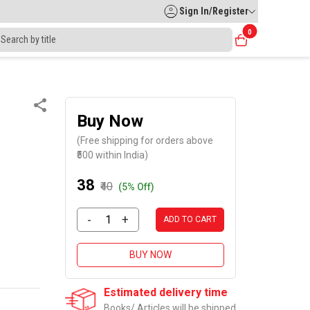
Sign In/Register
0
Buy Now
(Free shipping for orders above
₹500 within India)
₹38
₹40
(5% Off)
-
+
ADD TO CART
BUY NOW
Estimated delivery time
Books/ Articles will be shipped