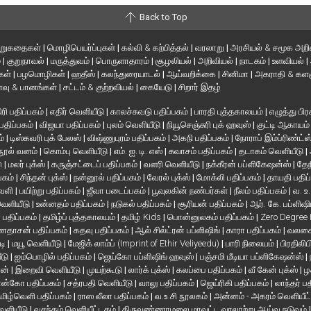
Back to Top
ிறுகதைகள்
|
மொழிபெயர்ப்புகள்
|
கல்வி & கற்பித்தல்
|
வரலாறு
|
அரசியல் & சமூக அறி
்
|
குறுநாவல்
|
மருத்துவம்
|
பொருளாதாரம்
|
சூழலியல்
|
அறிவியல்
|
நாடகம்
|
உளவியல்
|
்கள்
|
பழமொழிகள்
|
ஹதீஸ்
|
கலந்துரையாடல்
|
ஆய்வறிக்கை
|
சினிமா
|
அகராதி & களஞ
வு & பானங்கள்
|
சட்டம் & குற்றவியல்
|
கையேடு
|
சிறார் இதழ்
ரி பதிப்பகம்
|
எதிர் வெளியீடு
|
காலச்சுவடு பதிப்பகம்
|
பாரதி புத்தகாலயம்
|
எழுத்து பிர
 பதிப்பகம்
|
விஜயா பதிப்பகம்
|
புலம் வெளியீடு
|
நியூசெஞ்சுரி புக் ஹவுஸ்
|
குட்டி ஆகாயம
ம்
|
டிஸ்கவரி புக் பேலஸ்
|
விஷ்ணுபுரம் பதிப்பகம்
|
அகநி பதிப்பகம்
|
நோராப் இம்ப்ரிண்ட்ஸ
நூல் வனம்
|
கொம்பு வெளியீடு
|
எம். ஐ. டி. எஸ்
|
சுவாசம் பதிப்பகம்
|
தடாகம் வெளியீடு
|
en
|
மலர் புக்ஸ்
|
கருஞ்சட்டைப் பதிப்பகம்
|
வளரி வெளியீடு
|
நக்கீரன் பப்ளிகேஷன்ஸ்
|
தேந
பகம்
|
சிந்தன் புக்ஸ்
|
நன்னூல் பதிப்பகம்
|
வேரல் புக்ஸ்
|
மோக்லி பதிப்பகம்
|
தாயதி பதிப
வெளி
|
பயிற்று பதிப்பகம்
|
ஜீவா படைப்பகம்
|
பூவுலகின் நண்பர்கள்
|
நீலம் பதிப்பகம்
|
வ. உ
 வெளியீடு
|
உன்னதம் பதிப்பகம்
|
நடுகல் பதிப்பகம்
|
சூரியன் பதிப்பகம்
|
ஆர். கே. பப்ளிஷி
் பதிப்பகம்
|
தமிழ்ப் புத்தகாலயம்
|
தமிழ் Kids
|
பொன்னுலகம் பதிப்பகம்
|
Zero Degree
தாசன் பதிப்பகம்
|
கதவு பதிப்பகம்
|
ஆல் சில்ட்ரன் பப்ளிஷிங்
|
காரா பதிப்பகம்
|
வலசை 
டி
|
மயூ வெளியீடு
|
மேஜிக் லாம்ப் (Imprint of Ethir Veliyeedu)
|
பாரி நிலையம்
|
பிரதிலிப
ீடு
|
ஐம்பொழில் பதிப்பகம்
|
ஜெய்கோ பப்ளிஷிங் ஹவுஸ்
|
பஞ்சமி மீடியா பப்ளிகேஷன்ஸ்
|
ான்
|
இறைவி வெளியீடு
|
முயற்கூடு
|
லார்க் புக்ஸ்
|
கலப்பை பதிப்பகம்
|
வீ கேன் புக்ஸ்
|
ழ
ன்கோ பதிப்பகம்
|
சத்ரபதி வெளியீடு
|
வாலு பதிப்பகம்
|
ஜெய்ரிகி பதிப்பகம்
|
லாந்தர் ப
மிழ்வெளி பதிப்பகம்
|
ராஸ லீலா பதிப்பகம்
|
வ.உ.சி நூலகம்
|
அன்னம் - அகரம் வெளியீட
வெளியீடு
|
வசந்தம் வெளியீட்டகம்
|
திருவண்ணாமலை மாவட்ட வரலாற்று ஆய்வு நடுவம்