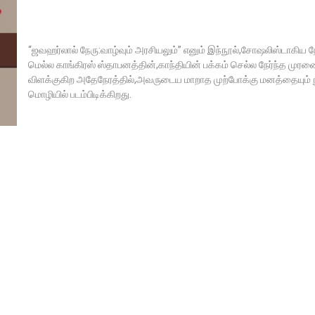
“ஜவஹர்லால் நேரு:வாழ்வும் அரசியலும்” எனும் இந்நூல்,சோஷலிஸ்டாகிய ந
மெல்ல காங்கிரஸ் ஸ்தாபனத்தின்,காந்தியின் பக்கம் செல்ல நேர்ந்த முர
விளக்குகிற அதேநேரத்தில்,அவருடைய மாறாத முற்போக்கு மனத்தையும் 
மொழியில் படம்பிடிக்கிறது.