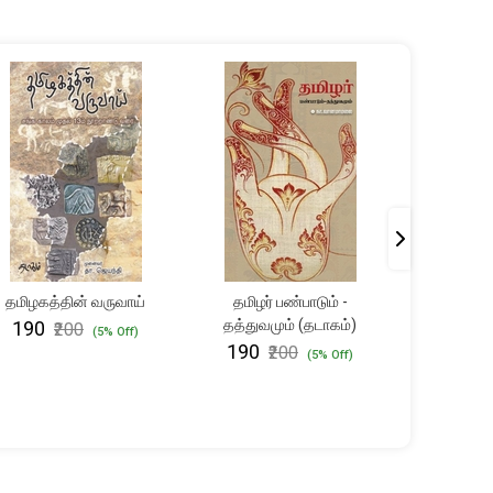
தமிழகத்தின் வருவாய்
தமிழர் பண்பாடும் -
நாயக்கர்
தத்துவமும் (தடாகம்)
பண்பாட
₹190
₹200
(5% Off)
₹190
₹237
₹200
₹
(5% Off)