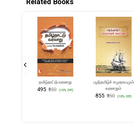
Related Books
வேங்கைகள்
தமிழ்நாட்டு வரலாறு
பழந்தமிழ்ச் சமுதாயமும்
வரலாறும்
₹495
₹550
(5% Off)
(10% Off)
₹855
₹950
(10% Off)