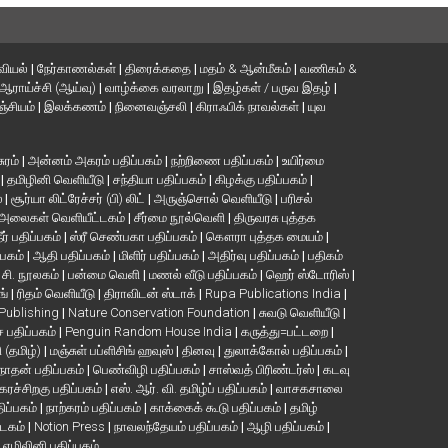
வியல்
|
நேர்காணல்கள்
|
திரைக்கதை
|
மதம் & ஆன்மீகம்
|
வணிகம் &
ஆராய்ச்சி (ஆய்வு)
|
வாழ்க்கை வரலாறு
|
இதழ்கள் / பருவ இதழ்
|
்சியம்
|
இலக்கணம்
|
நினைவஞ்சலி
|
கிராஃபிக் நாவல்கள்
|
யுவ
சுரம்
|
அன்னம் அகரம் பதிப்பகம்
|
நற்றிணை பதிப்பகம்
|
உயிர்மை
்
|
தமிழினி வெளியீடு
|
சந்தியா பதிப்பகம்
|
கிழக்கு பதிப்பகம்
|
்
|
சூர்யா லிட்ரேச்சர் (பி) லிட்
|
அருஞ்சொல் வெளியீடு
|
பரிசல்
அலைகள் வெளியீட்டகம்
|
சீர்மை நூல்வெளி
|
திருவரசு புத்தக
ீர் பதிப்பகம்
|
ஸ்ரீ செண்பகா பதிப்பகம்
|
கௌரா புத்தக மையம்
|
்பகம்
|
ஆதி பதிப்பகம்
|
மிளிர் பதிப்பகம்
|
அதிர்வு பதிப்பகம்
|
பதிகம்
. சி. நூலகம்
|
பன்மை வெளி
|
மணல் வீடு பதிப்பகம்
|
ஹெர் ஸ்டோரிஸ்
|
ங்
|
ரிதம் வெளியீடு
|
திராவிடன் ஸ்டாக்
|
Rupa Publications India
|
 Publishing
|
Nature Conservation Foundation
|
சுவடு வெளியீடு
|
பதிப்பகம்
|
Penguin Random House India
|
கருத்து=பட்டறை
|
ி (தமிழ்)
|
மஞ்சுள் பப்ளிசிங் ஹவுஸ்
|
தினவு
|
துலாக்கோல் பதிப்பகம்
|
நாதன் பதிப்பகம்
|
பெண்விழி பதிப்பகம்
|
சாஸ்வத் பிரிண்டர்ஸ்
|
கடவு
கரச்சிறகு பதிப்பகம்
|
எஸ். ஆர். வி. தமிழ்ப் பதிப்பகம்
|
வாசகசாலை
திப்பகம்
|
நாற்கரம் பதிப்பகம்
|
காக்கைக் கூடு பதிப்பகம்
|
தமிழ்
்டகம்
|
Notion Press
|
நாவலந்தேயம் பதிப்பகம்
|
ஆழி பதிப்பகம்
|
|
எழிலினி பதிப்பகம்