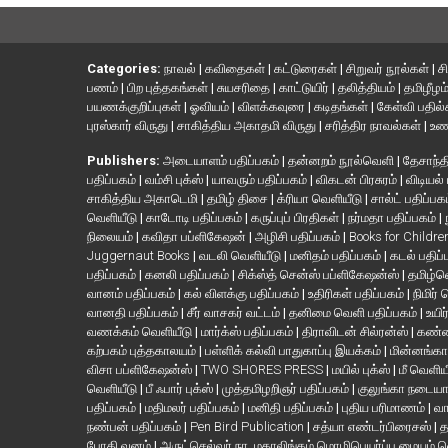
Categories:
நாவல்
|
கவிதைகள்
|
கட்டுரைகள்
|
சிறுவர் நூல்கள்
|
ச
பணம்
|
பிற புத்தகங்கள்
|
சுயசரிதை
|
காட்டுயிர்
|
தலித்தியம்
|
தமிழீழம
பயணக்குறிப்புகள்
|
ஓவியம்
|
விளக்கவுரை
|
கடிதங்கள்
|
கேள்வி பதில
புரஸ்கார் விருது
|
சாகித்திய அகாதமி விருது
|
சரித்திர நாவல்கள்
|
உண
Publishers:
அடையாளம் பதிப்பகம்
|
தன்னறம் நூல்வெளி
|
தேசாந்தி
பதிப்பகம்
|
வம்சி புக்ஸ்
|
யாவரும் பதிப்பகம்
|
விகடன் பிரசுரம்
|
விடியல்
சாகித்திய அகாடெமி
|
தமிழ் திசை
|
க்ரியா வெளியீடு
|
சால்ட் பதிப்பக
வெளியீடு
|
காடோடி பதிப்பகம்
|
கருப்புப் பிரதிகள்
|
நர்மதா பதிப்பகம்
|
நிலையம்
|
கவிதா பப்ளிகேஷன்
|
அழிசி பதிப்பகம்
|
Books for Childr
Juggernaut Books
|
வடலி வெளியீடு
|
மனிதம் பதிப்பகம்
|
கடல் பதிப்
பதிப்பகம்
|
கனலி பதிப்பகம்
|
சிக்ஸ்த் சென்ஸ் பப்ளிகேஷன்ஸ்
|
தமிழ்
வானம் பதிப்பகம்
|
கல் விளக்கு பதிப்பகம்
|
உதிரிகள் பதிப்பகம்
|
நிமிர்
வானதி பதிப்பகம்
|
சீர் வாசகர் வட்டம்
|
தனிமை வெளி பதிப்பகம்
|
உயிர
வணக்கம் வெளியீடு
|
மார்க்ஸ் பதிப்பகம்
|
திராவிடன் சில்ரன்ஸ்
|
கண்ண
கற்பகம் புத்தகாலயம்
|
பள்ளிக் கல்வி பாதுகாப்பு இயக்கம்
|
மின்னங்கா
விசா பப்ளிகேஷன்ஸ்
|
TWO SHORES PRESS
|
மயில் புக்ஸ்
|
மீ வெளிய
வெளியீடு
|
பீ ஃபார் புக்ஸ்
|
முத்தமிழறிஞர் பதிப்பகம்
|
குலுங்கா நடைய
பதிப்பகம்
|
மதிமலர் பதிப்பகம்
|
மனிதி பதிப்பகம்
|
புதிய பரிமாணம்
|
வா
நண்பன் பதிப்பகம்
|
Pen Bird Publication
|
சத்யா எண்டர்பிரைசஸ்
|
த
போதி வனம்
|
அருட்செல்வர் நா. மகாலிங்கம் மொழிபெயர்ப்பு மையம் 