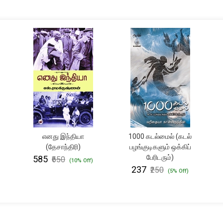
எனது இந்தியா
1000 கடல்மைல் (கடல்
(தேசாந்திரி)
பழங்குடிகளும் ஒக்கிப்
பேரிடரும்)
₹585
₹650
(10% Off)
₹237
₹250
(5% Off)