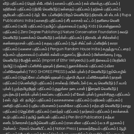
வீடு பதிப்பகம்
|
ஹெர் ஸ்டோரிஸ்
|
வானம் பதிப்பகம்
|
கல் விளக்கு பதிப்பகம்
|
உதிரிகள் பதிப்பகம்
|
நிமிர் வெளியீடு
|
உன்னதம் பதிப்பகம்
|
நடுகல் பதிப்பகம்
|
சூரியன் பதிப்பகம்
|
ஆர். கே. பப்ளிஷிங்
|
ரிதம் வெளியீடு
|
திராவிடன் ஸ்டாக்
|
Rupa
Publications India
|
வானதி பதிப்பகம்
|
சீர் வாசகர் வட்டம்
|
தனிமை வெளி
பதிப்பகம்
|
உயிர் பதிப்பகம்
|
தமிழ்ப் புத்தகாலயம்
|
தமிழ் Kids
|
பொன்னுலகம்
பதிப்பகம்
|
Zero Degree Publishing
|
Nature Conservation Foundation
|
சுவடு
வெளியீடு
|
வணக்கம் வெளியீடு
|
மார்க்ஸ் பதிப்பகம்
|
திராவிடன் சில்ரன்ஸ்
|
கண்ணதாசன் பதிப்பகம்
|
கதவு பதிப்பகம்
|
ஆல் சில்ட்ரன் பப்ளிஷிங்
|
காரா
பதிப்பகம்
|
வலசை பதிப்பகம்
|
Penguin Random House India
|
கருத்து=பட்டறை
|
கற்பகம் புத்தகாலயம்
|
பள்ளிக் கல்வி பாதுகாப்பு இயக்கம்
|
மின்னங்காடி
|
மயூ
வெளியீடு
|
மேஜிக் லாம்ப் (Imprint of Ethir Veliyeedu)
|
பாரி நிலையம்
|
பிரதிலிபி
(தமிழ்)
|
மஞ்சுள் பப்ளிசிங் ஹவுஸ்
|
தினவு
|
துலாக்கோல் பதிப்பகம்
|
விசா
பப்ளிகேஷன்ஸ்
|
TWO SHORES PRESS
|
மயில் புக்ஸ்
|
மீ வெளியீடு
|
ஐம்பொழில்
பதிப்பகம்
|
ஜெய்கோ பப்ளிஷிங் ஹவுஸ்
|
பஞ்சமி மீடியா பப்ளிகேஷன்ஸ்
|
நாதன்
பதிப்பகம்
|
பெண்விழி பதிப்பகம்
|
சாஸ்வத் பிரிண்டர்ஸ்
|
கடவு வெளியீடு
|
பீ ஃபார்
புக்ஸ்
|
முத்தமிழறிஞர் பதிப்பகம்
|
குலுங்கா நடையான்
|
இறைவி வெளியீடு
|
முயற்கூடு
|
லார்க் புக்ஸ்
|
கலப்பை பதிப்பகம்
|
வீ கேன் புக்ஸ்
|
ழகரச்சிறகு பதிப்பகம்
|
எஸ். ஆர். வி. தமிழ்ப் பதிப்பகம்
|
வாசகசாலை பதிப்பகம்
|
மதிமலர் பதிப்பகம்
|
மனிதி பதிப்பகம்
|
புதிய பரிமாணம்
|
வான்கோ பதிப்பகம்
|
சத்ரபதி வெளியீடு
|
வாலு
பதிப்பகம்
|
ஜெய்ரிகி பதிப்பகம்
|
லாந்தர் பதிப்பகம்
|
நாற்கரம் பதிப்பகம்
|
காக்கைக்
கூடு பதிப்பகம்
|
தமிழ் நண்பன் பதிப்பகம்
|
Pen Bird Publication
|
சத்யா
எண்டர்பிரைசஸ்
|
தமிழ்வெளி பதிப்பகம்
|
ராஸ லீலா பதிப்பகம்
|
வ.உ.சி நூலகம்
|
அன்னம் - அகரம் வெளியீட்டகம்
|
Notion Press
|
நாவலந்தேயம் பதிப்பகம்
|
ஆழி