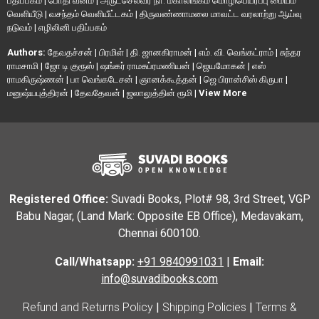
பதிப்பகம்
|
போதி வனம்
|
அருட்செல்வர் நா. மகாலிங்கம் மொழிபெயர்ப்பு மையம்
வெளியீடு
|
வசந்தம் வெளியீட்டகம்
|
திருவண்ணாமலை மாவட்ட வரலாற்று ஆய்வு
நடுவம்
|
எழிலினி பதிப்பகம்
Authors:
தேவதச்சன்
|
பிரமிள்
|
தி. ஜானகிராமன்
|
எம். வி. வெங்கட்ராம்
|
சுந்தர
ராமசாமி
|
ஜோ டி குரூஸ்
|
ஷங்கர் ராமசுப்ரமணியன்
|
ஜெயமோகன்
|
எஸ்
ராமகிருஷ்ணன்
|
பா வெங்கடேசன்
|
ஞானக்கூத்தன்
|
ஜெ பிரான்சிஸ் கிருபா
|
மனுஷ்யபுத்திரன்
|
தேவதேவன்
|
ஜலாலுத்தின் ரூமி
|
View More
Registered Office:
Suvadi Books, Plot# 98, 3rd Street, VGP
Babu Nagar, (Land Mark: Opposite EB Office), Medavakam,
Chennai 600100.
Call/Whatsapp:
+91 9840991031
|
Email:
info@suvadibooks.com
Refund and Returns Policy
|
Shipping Policies
|
Terms &