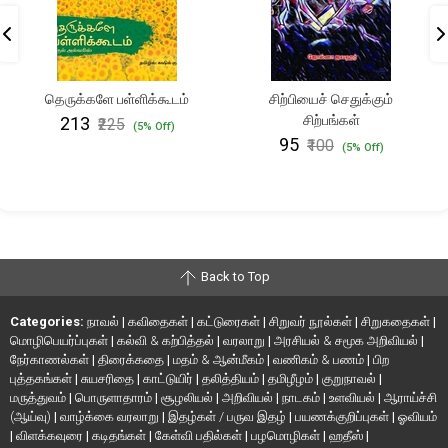
தெருக்களே பள்ளிக்கூடம்
சிற்பியைச் செதுக்கும்
சிற்பங்கள்
₹213
₹225
(5% Off)
₹95
₹100
(5% Off)
Back to Top
Categories:
நாவல்
|
கவிதைகள்
|
கட்டுரைகள்
|
சிறுவர் நூல்கள்
|
சிறுகதைகள்
|
மொழிபெயர்ப்புகள்
|
கல்வி & கற்பித்தல்
|
வரலாறு
|
அரசியல் & சமூக அறிவியல்
|
நேர்காணல்கள்
|
திரைக்கதை
|
மதம் & ஆன்மீகம்
|
வணிகம் & பணம்
|
பிற
புத்தகங்கள்
|
சுயசரிதை
|
காட்டுயிர்
|
தலித்தியம்
|
தமிழீழம்
|
குறுநாவல்
|
மருத்துவம்
|
பொருளாதாரம்
|
சூழலியல்
|
அறிவியல்
|
நாடகம்
|
உளவியல்
|
ஆராய்ச்சி
(ஆய்வு)
|
வாழ்க்கை வரலாறு
|
இதழ்கள் / பருவ இதழ்
|
பயணக்குறிப்புகள்
|
ஓவியம்
|
விளக்கவுரை
|
கடிதங்கள்
|
கேள்வி பதில்கள்
|
பழமொழிகள்
|
ஹதீஸ்
|