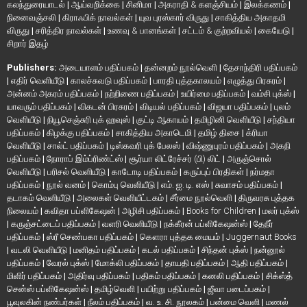
கலந்துரையாடல்
|
ஆய்வறிக்கை
|
சினிமா
|
அகராதி & களஞ்சியம்
|
இலக்கணம்
|
நினைவஞ்சலி
|
கிராஃபிக் நாவல்கள்
|
யுவ புரஸ்கார் விருது
|
சாகித்திய அகாதமி
விருது
|
சரித்திர நாவல்கள்
|
உணவு & பானங்கள்
|
சட்டம் & குற்றவியல்
|
கையேடு
|
சிறார் இதழ்
Publishers:
அடையாளம் பதிப்பகம்
|
தன்னறம் நூல்வெளி
|
தேசாந்திரி பதிப்பகம்
|
எதிர் வெளியீடு
|
காலச்சுவடு பதிப்பகம்
|
பாரதி புத்தகாலயம்
|
எழுத்து பிரசுரம்
|
அன்னம் அகரம் பதிப்பகம்
|
நற்றிணை பதிப்பகம்
|
உயிர்மை பதிப்பகம்
|
வம்சி புக்ஸ்
|
யாவரும் பதிப்பகம்
|
விகடன் பிரசுரம்
|
விடியல் பதிப்பகம்
|
விஜயா பதிப்பகம்
|
புலம்
வெளியீடு
|
நியூசெஞ்சுரி புக் ஹவுஸ்
|
குட்டி ஆகாயம்
|
தமிழினி வெளியீடு
|
சந்தியா
பதிப்பகம்
|
கிழக்கு பதிப்பகம்
|
சாகித்திய அகாடெமி
|
தமிழ் திசை
|
க்ரியா
வெளியீடு
|
சால்ட் பதிப்பகம்
|
டிஸ்கவரி புக் பேலஸ்
|
விஷ்ணுபுரம் பதிப்பகம்
|
அகநி
பதிப்பகம்
|
நோராப் இம்ப்ரிண்ட்ஸ்
|
சூர்யா லிட்ரேச்சர் (பி) லிட்
|
அருஞ்சொல்
வெளியீடு
|
பரிசல் வெளியீடு
|
காடோடி பதிப்பகம்
|
கருப்புப் பிரதிகள்
|
நர்மதா
பதிப்பகம்
|
நூல் வனம்
|
கொம்பு வெளியீடு
|
எம். ஐ. டி. எஸ்
|
சுவாசம் பதிப்பகம்
|
தடாகம் வெளியீடு
|
அலைகள் வெளியீட்டகம்
|
சீர்மை நூல்வெளி
|
திருவரசு புத்தக
நிலையம்
|
கவிதா பப்ளிகேஷன்
|
அழிசி பதிப்பகம்
|
Books for Children
|
மலர் புக்ஸ்
|
கருஞ்சட்டைப் பதிப்பகம்
|
வளரி வெளியீடு
|
நக்கீரன் பப்ளிகேஷன்ஸ்
|
தேநீர்
பதிப்பகம்
|
ஸ்ரீ செண்பகா பதிப்பகம்
|
கௌரா புத்தக மையம்
|
Juggernaut Books
|
வடலி வெளியீடு
|
மனிதம் பதிப்பகம்
|
கடல் பதிப்பகம்
|
சிந்தன் புக்ஸ்
|
நன்னூல்
பதிப்பகம்
|
வேரல் புக்ஸ்
|
மோக்லி பதிப்பகம்
|
தாயதி பதிப்பகம்
|
ஆதி பதிப்பகம்
|
மிளிர் பதிப்பகம்
|
அதிர்வு பதிப்பகம்
|
பதிகம் பதிப்பகம்
|
கனலி பதிப்பகம்
|
சிக்ஸ்த்
சென்ஸ் பப்ளிகேஷன்ஸ்
|
தமிழ்வெளி
|
பயிற்று பதிப்பகம்
|
ஜீவா படைப்பகம்
|
பூவுலகின் நண்பர்கள்
|
நீலம் பதிப்பகம்
|
வ. உ. சி. நூலகம்
|
பன்மை வெளி
|
மணல்