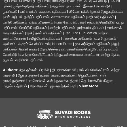
பதிப்பகம்
|
பெண்விழி பதிப்பகம்
|
சாஸ்வத் பிரிண்டர்ஸ்
|
கடவு வெளியீடு
|
பீ ஃபார்
புக்ஸ்
|
முத்தமிழறிஞர் பதிப்பகம்
|
குலுங்கா நடையான்
|
இறைவி வெளியீடு
|
முயற்கூடு
|
லார்க் புக்ஸ்
|
கலப்பை பதிப்பகம்
|
வீ கேன் புக்ஸ்
|
ழகரச்சிறகு பதிப்பகம்
|
எஸ். ஆர். வி. தமிழ்ப் பதிப்பகம்
|
வாசகசாலை பதிப்பகம்
|
மதிமலர் பதிப்பகம்
|
மனிதி பதிப்பகம்
|
புதிய பரிமாணம்
|
வான்கோ பதிப்பகம்
|
சத்ரபதி வெளியீடு
|
வாலு
பதிப்பகம்
|
ஜெய்ரிகி பதிப்பகம்
|
லாந்தர் பதிப்பகம்
|
நாற்கரம் பதிப்பகம்
|
காக்கைக்
கூடு பதிப்பகம்
|
தமிழ் நண்பன் பதிப்பகம்
|
Pen Bird Publication
|
சத்யா
எண்டர்பிரைசஸ்
|
தமிழ்வெளி பதிப்பகம்
|
ராஸ லீலா பதிப்பகம்
|
வ.உ.சி நூலகம்
|
அன்னம் - அகரம் வெளியீட்டகம்
|
Notion Press
|
நாவலந்தேயம் பதிப்பகம்
|
ஆழி
பதிப்பகம்
|
போதி வனம்
|
அருட்செல்வர் நா. மகாலிங்கம் மொழிபெயர்ப்பு மையம்
வெளியீடு
|
வசந்தம் வெளியீட்டகம்
|
திருவண்ணாமலை மாவட்ட வரலாற்று ஆய்வு
நடுவம்
|
எழிலினி பதிப்பகம்
Authors:
தேவதச்சன்
|
பிரமிள்
|
தி. ஜானகிராமன்
|
எம். வி. வெங்கட்ராம்
|
சுந்தர
ராமசாமி
|
ஜோ டி குரூஸ்
|
ஷங்கர் ராமசுப்ரமணியன்
|
ஜெயமோகன்
|
எஸ்
ராமகிருஷ்ணன்
|
பா வெங்கடேசன்
|
ஞானக்கூத்தன்
|
ஜெ பிரான்சிஸ் கிருபா
|
மனுஷ்யபுத்திரன்
|
தேவதேவன்
|
ஜலாலுத்தின் ரூமி
|
View More