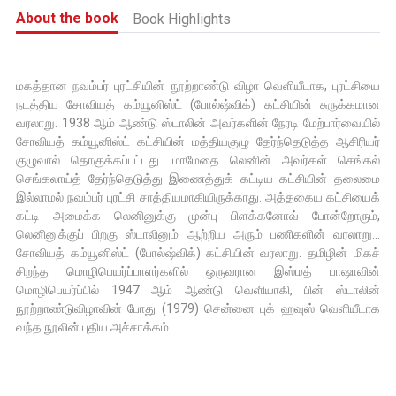
About the book
Book Highlights
மகத்தான நவம்பர் புரட்சியின் நூற்றாண்டு விழா வெளியீடாக, புரட்சியை
நடத்திய சோவியத் கம்யூனிஸ்ட் (போல்ஷ்விக்) கட்சியின் சுருக்கமான
வரலாறு. 1938 ஆம் ஆண்டு ஸ்டாலின் அவர்களின் நேரடி மேற்பார்வையில்
சோவியத் கம்யூனிஸ்ட் கட்சியின் மத்தியகுழு தேர்ந்தெடுத்த ஆசிரியர்
குழுவால் தொகுக்கப்பட்டது. மாமேதை லெனின் அவர்கள் செங்கல்
செங்கலாய்த் தேர்ந்தெடுத்து இணைத்துக் கட்டிய கட்சியின் தலைமை
இல்லாமல் நவம்பர் புரட்சி சாத்தியமாகியிருக்காது. அத்தகைய கட்சியைக்
கட்டி அமைக்க லெனினுக்கு முன்பு பிளக்கனோவ் போன்றோரும்,
லெனினுக்குப் பிறகு ஸ்டாலினும் ஆற்றிய அரும் பணிகளின் வரலாறு…
சோவியத் கம்யூனிஸ்ட் (போல்ஷ்விக்) கட்சியின் வரலாறு. தமிழின் மிகச்
சிறந்த மொழிபெயர்ப்பாளர்களில் ஒருவரான இஸ்மத் பாஷாவின்
மொழிபெயர்ப்பில் 1947 ஆம் ஆண்டு வெளியாகி, பின் ஸ்டாலின்
நூற்றாண்டுவிழாவின் போது (1979) சென்னை புக் ஹவுஸ் வெளியீடாக
வந்த நூலின் புதிய அச்சாக்கம்.