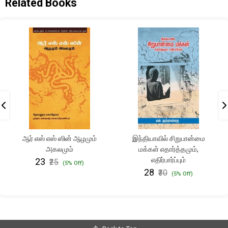
Related Books
ஆர் எஸ் எஸ் ஸின் ஆழமும்
இந்தியாவில் சிறுபான்மை
அகலமும்
மக்கள் எதார்த்தமும்,
எதிர்பார்ப்பும்
₹23
₹25
(5% Off)
₹28
₹30
(5% Off)