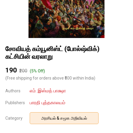
சோவியத் கம்யூனிஸ்ட் (போல்ஷ்விக்)
கட்சியின் வரலாறு
₹190
₹200
(5% Off)
(Free shipping for orders above ₹500 within India)
எம். இஸ்மத் பாக்ஷா
Authors
பாரதி புத்தகாலயம்
Publishers
Category
அரசியல் & சமூக அறிவியல்