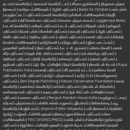
தடாகம் வெளியீடு
|
அலைகள் வெளியீட்டகம்
|
சீர்மை நூல்வெளி
|
திருவரசு புத்தக
நிலையம்
|
கவிதா பப்ளிகேஷன்
|
அழிசி பதிப்பகம்
|
Books for Children
|
மலர் புக்ஸ்
|
கருஞ்சட்டைப் பதிப்பகம்
|
வளரி வெளியீடு
|
நக்கீரன் பப்ளிகேஷன்ஸ்
|
தேநீர்
பதிப்பகம்
|
ஸ்ரீ செண்பகா பதிப்பகம்
|
கௌரா புத்தக மையம்
|
Juggernaut Books
|
வடலி வெளியீடு
|
மனிதம் பதிப்பகம்
|
கடல் பதிப்பகம்
|
சிந்தன் புக்ஸ்
|
நன்னூல்
பதிப்பகம்
|
வேரல் புக்ஸ்
|
மோக்லி பதிப்பகம்
|
தாயதி பதிப்பகம்
|
ஆதி பதிப்பகம்
|
மிளிர் பதிப்பகம்
|
அதிர்வு பதிப்பகம்
|
பதிகம் பதிப்பகம்
|
கனலி பதிப்பகம்
|
சிக்ஸ்த்
சென்ஸ் பப்ளிகேஷன்ஸ்
|
தமிழ்வெளி
|
பயிற்று பதிப்பகம்
|
ஜீவா படைப்பகம்
|
பூவுலகின் நண்பர்கள்
|
நீலம் பதிப்பகம்
|
வ. உ. சி. நூலகம்
|
பன்மை வெளி
|
மணல்
வீடு பதிப்பகம்
|
ஹெர் ஸ்டோரிஸ்
|
வானம் பதிப்பகம்
|
கல் விளக்கு பதிப்பகம்
|
உதிரிகள் பதிப்பகம்
|
நிமிர் வெளியீடு
|
உன்னதம் பதிப்பகம்
|
நடுகல் பதிப்பகம்
|
சூரியன் பதிப்பகம்
|
ஆர். கே. பப்ளிஷிங்
|
ரிதம் வெளியீடு
|
திராவிடன் ஸ்டாக்
|
Rupa
Publications India
|
வானதி பதிப்பகம்
|
சீர் வாசகர் வட்டம்
|
தனிமை வெளி
பதிப்பகம்
|
உயிர் பதிப்பகம்
|
தமிழ்ப் புத்தகாலயம்
|
தமிழ் Kids
|
பொன்னுலகம்
பதிப்பகம்
|
Zero Degree Publishing
|
Nature Conservation Foundation
|
சுவடு
வெளியீடு
|
வணக்கம் வெளியீடு
|
மார்க்ஸ் பதிப்பகம்
|
திராவிடன் சில்ரன்ஸ்
|
கண்ணதாசன் பதிப்பகம்
|
கதவு பதிப்பகம்
|
ஆல் சில்ட்ரன் பப்ளிஷிங்
|
காரா
பதிப்பகம்
|
வலசை பதிப்பகம்
|
Penguin Random House India
|
கருத்து=பட்டறை
|
கற்பகம் புத்தகாலயம்
|
பள்ளிக் கல்வி பாதுகாப்பு இயக்கம்
|
மின்னங்காடி
|
மயூ
வெளியீடு
|
மேஜிக் லாம்ப் (Imprint of Ethir Veliyeedu)
|
பாரி நிலையம்
|
பிரதிலிபி
(தமிழ்)
|
மஞ்சுள் பப்ளிசிங் ஹவுஸ்
|
தினவு
|
துலாக்கோல் பதிப்பகம்
|
விசா
பப்ளிகேஷன்ஸ்
|
TWO SHORES PRESS
|
மயில் புக்ஸ்
|
மீ வெளியீடு
|
ஐம்பொழில்
பதிப்பகம்
|
ஜெய்கோ பப்ளிஷிங் ஹவுஸ்
|
பஞ்சமி மீடியா பப்ளிகேஷன்ஸ்
|
நாதன்