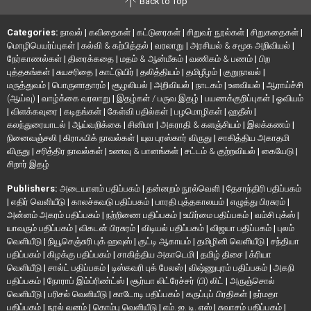
Back to Top
Categories:
நாவல்
|
கவிதைகள்
|
கட்டுரைகள்
|
சிறுவர் நூல்கள்
|
சிறுகதைகள்
|
மொழிபெயர்ப்புகள்
|
கல்வி & கற்பித்தல்
|
வரலாறு
|
அரசியல் & சமூக அறிவியல்
|
நேர்காணல்கள்
|
திரைக்கதை
|
மதம் & ஆன்மீகம்
|
வணிகம் & பணம்
|
பிற
புத்தகங்கள்
|
சுயசரிதை
|
காட்டுயிர்
|
தலித்தியம்
|
தமிழீழம்
|
குறுநாவல்
|
மருத்துவம்
|
பொருளாதாரம்
|
சூழலியல்
|
அறிவியல்
|
நாடகம்
|
உளவியல்
|
ஆராய்ச்சி
(ஆய்வு)
|
வாழ்க்கை வரலாறு
|
இதழ்கள் / பருவ இதழ்
|
பயணக்குறிப்புகள்
|
ஓவியம்
|
விளக்கவுரை
|
கடிதங்கள்
|
கேள்வி பதில்கள்
|
பழமொழிகள்
|
ஹதீஸ்
|
கலந்துரையாடல்
|
ஆய்வறிக்கை
|
சினிமா
|
அகராதி & களஞ்சியம்
|
இலக்கணம்
|
நினைவஞ்சலி
|
கிராஃபிக் நாவல்கள்
|
யுவ புரஸ்கார் விருது
|
சாகித்திய அகாதமி
விருது
|
சரித்திர நாவல்கள்
|
உணவு & பானங்கள்
|
சட்டம் & குற்றவியல்
|
கையேடு
|
சிறார் இதழ்
Publishers:
அடையாளம் பதிப்பகம்
|
தன்னறம் நூல்வெளி
|
தேசாந்திரி பதிப்பகம்
|
எதிர் வெளியீடு
|
காலச்சுவடு பதிப்பகம்
|
பாரதி புத்தகாலயம்
|
எழுத்து பிரசுரம்
|
அன்னம் அகரம் பதிப்பகம்
|
நற்றிணை பதிப்பகம்
|
உயிர்மை பதிப்பகம்
|
வம்சி புக்ஸ்
|
யாவரும் பதிப்பகம்
|
விகடன் பிரசுரம்
|
விடியல் பதிப்பகம்
|
விஜயா பதிப்பகம்
|
புலம்
வெளியீடு
|
நியூசெஞ்சுரி புக் ஹவுஸ்
|
குட்டி ஆகாயம்
|
தமிழினி வெளியீடு
|
சந்தியா
பதிப்பகம்
|
கிழக்கு பதிப்பகம்
|
சாகித்திய அகாடெமி
|
தமிழ் திசை
|
க்ரியா
வெளியீடு
|
சால்ட் பதிப்பகம்
|
டிஸ்கவரி புக் பேலஸ்
|
விஷ்ணுபுரம் பதிப்பகம்
|
அகநி
பதிப்பகம்
|
நோராப் இம்ப்ரிண்ட்ஸ்
|
சூர்யா லிட்ரேச்சர் (பி) லிட்
|
அருஞ்சொல்
வெளியீடு
|
பரிசல் வெளியீடு
|
காடோடி பதிப்பகம்
|
கருப்புப் பிரதிகள்
|
நர்மதா
பதிப்பகம்
|
நூல் வனம்
|
கொம்பு வெளியீடு
|
எம். ஐ. டி. எஸ்
|
சுவாசம் பதிப்பகம்
|