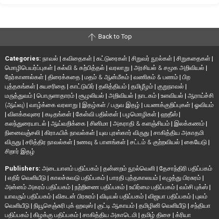
Back to Top
Categories:
நாவல்
|
கவிதைகள்
|
கட்டுரைகள்
|
சிறுவர் நூல்கள்
|
சிறுகதைகள்
|
மொழிபெயர்ப்புகள்
|
கல்வி & கற்பித்தல்
|
வரலாறு
|
அரசியல் & சமூக அறிவியல்
|
நேர்காணல்கள்
|
திரைக்கதை
|
மதம் & ஆன்மீகம்
|
வணிகம் & பணம்
|
பிற
புத்தகங்கள்
|
சுயசரிதை
|
காட்டுயிர்
|
தலித்தியம்
|
தமிழீழம்
|
குறுநாவல்
|
மருத்துவம்
|
பொருளாதாரம்
|
சூழலியல்
|
அறிவியல்
|
நாடகம்
|
உளவியல்
|
ஆராய்ச்சி
(ஆய்வு)
|
வாழ்க்கை வரலாறு
|
இதழ்கள் / பருவ இதழ்
|
பயணக்குறிப்புகள்
|
ஓவியம்
|
விளக்கவுரை
|
கடிதங்கள்
|
கேள்வி பதில்கள்
|
பழமொழிகள்
|
ஹதீஸ்
|
கலந்துரையாடல்
|
ஆய்வறிக்கை
|
சினிமா
|
அகராதி & களஞ்சியம்
|
இலக்கணம்
|
நினைவஞ்சலி
|
கிராஃபிக் நாவல்கள்
|
யுவ புரஸ்கார் விருது
|
சாகித்திய அகாதமி
விருது
|
சரித்திர நாவல்கள்
|
உணவு & பானங்கள்
|
சட்டம் & குற்றவியல்
|
கையேடு
|
சிறார் இதழ்
Publishers:
அடையாளம் பதிப்பகம்
|
தன்னறம் நூல்வெளி
|
தேசாந்திரி பதிப்பகம்
|
எதிர் வெளியீடு
|
காலச்சுவடு பதிப்பகம்
|
பாரதி புத்தகாலயம்
|
எழுத்து பிரசுரம்
|
அன்னம் அகரம் பதிப்பகம்
|
நற்றிணை பதிப்பகம்
|
உயிர்மை பதிப்பகம்
|
வம்சி புக்ஸ்
|
யாவரும் பதிப்பகம்
|
விகடன் பிரசுரம்
|
விடியல் பதிப்பகம்
|
விஜயா பதிப்பகம்
|
புலம்
வெளியீடு
|
நியூசெஞ்சுரி புக் ஹவுஸ்
|
குட்டி ஆகாயம்
|
தமிழினி வெளியீடு
|
சந்தியா
பதிப்பகம்
|
கிழக்கு பதிப்பகம்
|
சாகித்திய அகாடெமி
|
தமிழ் திசை
|
க்ரியா