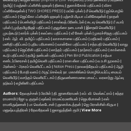
(தமிழ்)
|
மஞ்சுள் பப்ளிசிங் ஹவுஸ்
|
தினவு
|
துலாக்கோல் பதிப்பகம்
|
விசா
பப்ளிகேஷன்ஸ்
|
TWO SHORES PRESS
|
மயில் புக்ஸ்
|
மீ வெளியீடு
|
ஐம்பொழில்
பதிப்பகம்
|
ஜெய்கோ பப்ளிஷிங் ஹவுஸ்
|
பஞ்சமி மீடியா பப்ளிகேஷன்ஸ்
|
நாதன்
பதிப்பகம்
|
பெண்விழி பதிப்பகம்
|
சாஸ்வத் பிரிண்டர்ஸ்
|
கடவு வெளியீடு
|
பீ ஃபார்
புக்ஸ்
|
முத்தமிழறிஞர் பதிப்பகம்
|
குலுங்கா நடையான்
|
இறைவி வெளியீடு
|
முயற்கூடு
|
லார்க் புக்ஸ்
|
கலப்பை பதிப்பகம்
|
வீ கேன் புக்ஸ்
|
ழகரச்சிறகு பதிப்பகம்
|
எஸ். ஆர். வி. தமிழ்ப் பதிப்பகம்
|
வாசகசாலை பதிப்பகம்
|
மதிமலர் பதிப்பகம்
|
மனிதி பதிப்பகம்
|
புதிய பரிமாணம்
|
வான்கோ பதிப்பகம்
|
சத்ரபதி வெளியீடு
|
வாலு
பதிப்பகம்
|
ஜெய்ரிகி பதிப்பகம்
|
லாந்தர் பதிப்பகம்
|
நாற்கரம் பதிப்பகம்
|
காக்கைக்
கூடு பதிப்பகம்
|
தமிழ் நண்பன் பதிப்பகம்
|
Pen Bird Publication
|
சத்யா
எண்டர்பிரைசஸ்
|
தமிழ்வெளி பதிப்பகம்
|
ராஸ லீலா பதிப்பகம்
|
வ.உ.சி நூலகம்
|
அன்னம் - அகரம் வெளியீட்டகம்
|
Notion Press
|
நாவலந்தேயம் பதிப்பகம்
|
ஆழி
பதிப்பகம்
|
போதி வனம்
|
அருட்செல்வர் நா. மகாலிங்கம் மொழிபெயர்ப்பு மையம்
வெளியீடு
|
வசந்தம் வெளியீட்டகம்
|
திருவண்ணாமலை மாவட்ட வரலாற்று ஆய்வு
நடுவம்
|
எழிலினி பதிப்பகம்
Authors:
தேவதச்சன்
|
பிரமிள்
|
தி. ஜானகிராமன்
|
எம். வி. வெங்கட்ராம்
|
சுந்தர
ராமசாமி
|
ஜோ டி குரூஸ்
|
ஷங்கர் ராமசுப்ரமணியன்
|
ஜெயமோகன்
|
எஸ்
ராமகிருஷ்ணன்
|
பா வெங்கடேசன்
|
ஞானக்கூத்தன்
|
ஜெ பிரான்சிஸ் கிருபா
|
மனுஷ்யபுத்திரன்
|
தேவதேவன்
|
ஜலாலுத்தின் ரூமி
|
View More