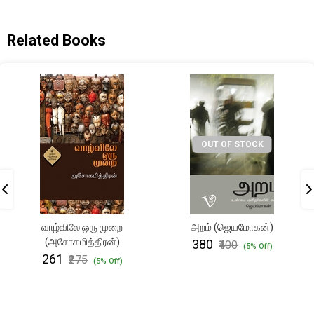
Related Books
OUT OF STOCK
வாழ்விலே ஒரு முறை
அறம் (ஜெயமோகன்)
(அசோகமித்திரன்)
₹380
₹400
(5% Off)
₹261
₹275
(5% Off)