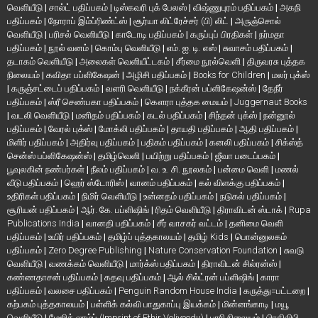
வெளியீடு
|
சால்ட் பதிப்பகம்
|
டிஸ்கவரி புக் பேலஸ்
|
விஷ்ணுபுரம் பதிப்பகம்
|
அகநி
பதிப்பகம்
|
நோராப் இம்ப்ரிண்ட்ஸ்
|
சூர்யா லிட்ரேச்சர் (பி) லிட்
|
அருஞ்சொல்
வெளியீடு
|
பரிசல் வெளியீடு
|
காடோடி பதிப்பகம்
|
கருப்புப் பிரதிகள்
|
நர்மதா
பதிப்பகம்
|
நூல் வனம்
|
கொம்பு வெளியீடு
|
எம். ஐ. டி. எஸ்
|
சுவாசம் பதிப்பகம்
|
தடாகம் வெளியீடு
|
அலைகள் வெளியீட்டகம்
|
சீர்மை நூல்வெளி
|
திருவரசு புத்தக
நிலையம்
|
கவிதா பப்ளிகேஷன்
|
அழிசி பதிப்பகம்
|
Books for Children
|
மலர் புக்ஸ்
|
கருஞ்சட்டைப் பதிப்பகம்
|
வளரி வெளியீடு
|
நக்கீரன் பப்ளிகேஷன்ஸ்
|
தேநீர்
பதிப்பகம்
|
ஸ்ரீ செண்பகா பதிப்பகம்
|
கௌரா புத்தக மையம்
|
Juggernaut Books
|
வடலி வெளியீடு
|
மனிதம் பதிப்பகம்
|
கடல் பதிப்பகம்
|
சிந்தன் புக்ஸ்
|
நன்னூல்
பதிப்பகம்
|
வேரல் புக்ஸ்
|
மோக்லி பதிப்பகம்
|
தாயதி பதிப்பகம்
|
ஆதி பதிப்பகம்
|
மிளிர் பதிப்பகம்
|
அதிர்வு பதிப்பகம்
|
பதிகம் பதிப்பகம்
|
கனலி பதிப்பகம்
|
சிக்ஸ்த்
சென்ஸ் பப்ளிகேஷன்ஸ்
|
தமிழ்வெளி
|
பயிற்று பதிப்பகம்
|
ஜீவா படைப்பகம்
|
பூவுலகின் நண்பர்கள்
|
நீலம் பதிப்பகம்
|
வ. உ. சி. நூலகம்
|
பன்மை வெளி
|
மணல்
வீடு பதிப்பகம்
|
ஹெர் ஸ்டோரிஸ்
|
வானம் பதிப்பகம்
|
கல் விளக்கு பதிப்பகம்
|
உதிரிகள் பதிப்பகம்
|
நிமிர் வெளியீடு
|
உன்னதம் பதிப்பகம்
|
நடுகல் பதிப்பகம்
|
சூரியன் பதிப்பகம்
|
ஆர். கே. பப்ளிஷிங்
|
ரிதம் வெளியீடு
|
திராவிடன் ஸ்டாக்
|
Rupa
Publications India
|
வானதி பதிப்பகம்
|
சீர் வாசகர் வட்டம்
|
தனிமை வெளி
பதிப்பகம்
|
உயிர் பதிப்பகம்
|
தமிழ்ப் புத்தகாலயம்
|
தமிழ் Kids
|
பொன்னுலகம்
பதிப்பகம்
|
Zero Degree Publishing
|
Nature Conservation Foundation
|
சுவடு
வெளியீடு
|
வணக்கம் வெளியீடு
|
மார்க்ஸ் பதிப்பகம்
|
திராவிடன் சில்ரன்ஸ்
|
கண்ணதாசன் பதிப்பகம்
|
கதவு பதிப்பகம்
|
ஆல் சில்ட்ரன் பப்ளிஷிங்
|
காரா
பதிப்பகம்
|
வலசை பதிப்பகம்
|
Penguin Random House India
|
கருத்து=பட்டறை
|
கற்பகம் புத்தகாலயம்
|
பள்ளிக் கல்வி பாதுகாப்பு இயக்கம்
|
மின்னங்காடி
|
மயூ
வெளியீடு
|
மேஜிக் லாம்ப் (Imprint of Ethir Veliyeedu)
|
பாரி நிலையம்
|
பிரதிலிபி