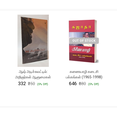
OUT OF STOCK
ஆஷ் அடிச்சுவட்டில்:
கணையாழி கடைசி
அறிஞர்கள் ஆளுமைகள்
பக்கங்கள் (1965-1998)
₹332
₹646
₹350
₹680
(5% Off)
(5% Off)