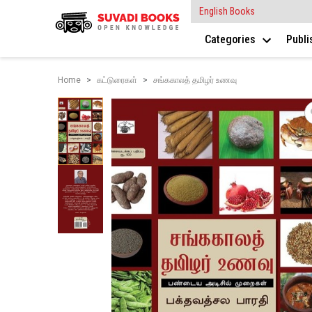
English Books
Categories
Publ
Home
கட்டுரைகள்
சங்ககாலத் தமிழர் உணவு