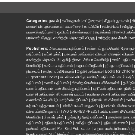
Categories:
நாவல்
|
கவிதைகள்
|
கட்டுரைகள்
|
சிறுவர் நூல்கள்
|
ச
பணம்
|
பிற புத்தகங்கள்
|
சுயசரிதை
|
காட்டுயிர்
|
தலித்தியம்
|
தமிழீழம
பயணக்குறிப்புகள்
|
ஓவியம்
|
விளக்கவுரை
|
கடிதங்கள்
|
கேள்வி பதில
புரஸ்கார் விருது
|
சாகித்திய அகாதமி விருது
|
சரித்திர நாவல்கள்
|
உண
Publishers:
அடையாளம் பதிப்பகம்
|
தன்னறம் நூல்வெளி
|
தேசாந்தி
பதிப்பகம்
|
வம்சி புக்ஸ்
|
யாவரும் பதிப்பகம்
|
விகடன் பிரசுரம்
|
விடியல்
சாகித்திய அகாடெமி
|
தமிழ் திசை
|
க்ரியா வெளியீடு
|
சால்ட் பதிப்பக
வெளியீடு
|
காடோடி பதிப்பகம்
|
கருப்புப் பிரதிகள்
|
நர்மதா பதிப்பகம்
|
நிலையம்
|
கவிதா பப்ளிகேஷன்
|
அழிசி பதிப்பகம்
|
Books for Childr
Juggernaut Books
|
வடலி வெளியீடு
|
மனிதம் பதிப்பகம்
|
கடல் பதிப்
பதிப்பகம்
|
கனலி பதிப்பகம்
|
சிக்ஸ்த் சென்ஸ் பப்ளிகேஷன்ஸ்
|
தமிழ்
வானம் பதிப்பகம்
|
கல் விளக்கு பதிப்பகம்
|
உதிரிகள் பதிப்பகம்
|
நிமிர்
வானதி பதிப்பகம்
|
சீர் வாசகர் வட்டம்
|
தனிமை வெளி பதிப்பகம்
|
உயிர
வணக்கம் வெளியீடு
|
மார்க்ஸ் பதிப்பகம்
|
திராவிடன் சில்ரன்ஸ்
|
கண்ண
கற்பகம் புத்தகாலயம்
|
பள்ளிக் கல்வி பாதுகாப்பு இயக்கம்
|
மின்னங்கா
விசா பப்ளிகேஷன்ஸ்
|
TWO SHORES PRESS
|
மயில் புக்ஸ்
|
மீ வெளிய
வெளியீடு
|
பீ ஃபார் புக்ஸ்
|
முத்தமிழறிஞர் பதிப்பகம்
|
குலுங்கா நடைய
பதிப்பகம்
|
மதிமலர் பதிப்பகம்
|
மனிதி பதிப்பகம்
|
புதிய பரிமாணம்
|
வா
நண்பன் பதிப்பகம்
|
Pen Bird Publication
|
சத்யா எண்டர்பிரைசஸ்
|
த
போதி வனம்
|
அருட்செல்வர் நா. மகாலிங்கம் மொழிபெயர்ப்பு மையம் 