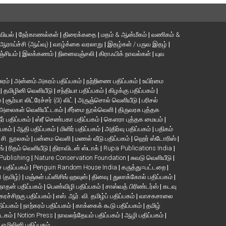
வியல்
|
நேர்காணல்கள்
|
திரைக்கதை
|
மதம் & ஆன்மீகம்
|
வணிகம் &
ஆராய்ச்சி (ஆய்வு)
|
வாழ்க்கை வரலாறு
|
இதழ்கள் / பருவ இதழ்
|
்சியம்
|
இலக்கணம்
|
நினைவஞ்சலி
|
கிராஃபிக் நாவல்கள்
|
யுவ
சுரம்
|
அன்னம் அகரம் பதிப்பகம்
|
நற்றிணை பதிப்பகம்
|
உயிர்மை
்
|
தமிழினி வெளியீடு
|
சந்தியா பதிப்பகம்
|
கிழக்கு பதிப்பகம்
|
்
|
சூர்யா லிட்ரேச்சர் (பி) லிட்
|
அருஞ்சொல் வெளியீடு
|
பரிசல்
அலைகள் வெளியீட்டகம்
|
சீர்மை நூல்வெளி
|
திருவரசு புத்தக
ீர் பதிப்பகம்
|
ஸ்ரீ செண்பகா பதிப்பகம்
|
கௌரா புத்தக மையம்
|
்பகம்
|
ஆதி பதிப்பகம்
|
மிளிர் பதிப்பகம்
|
அதிர்வு பதிப்பகம்
|
பதிகம்
. சி. நூலகம்
|
பன்மை வெளி
|
மணல் வீடு பதிப்பகம்
|
ஹெர் ஸ்டோரிஸ்
|
ங்
|
ரிதம் வெளியீடு
|
திராவிடன் ஸ்டாக்
|
Rupa Publications India
|
 Publishing
|
Nature Conservation Foundation
|
சுவடு வெளியீடு
|
பதிப்பகம்
|
Penguin Random House India
|
கருத்து=பட்டறை
|
ி (தமிழ்)
|
மஞ்சுள் பப்ளிசிங் ஹவுஸ்
|
தினவு
|
துலாக்கோல் பதிப்பகம்
|
நாதன் பதிப்பகம்
|
பெண்விழி பதிப்பகம்
|
சாஸ்வத் பிரிண்டர்ஸ்
|
கடவு
கரச்சிறகு பதிப்பகம்
|
எஸ். ஆர். வி. தமிழ்ப் பதிப்பகம்
|
வாசகசாலை
திப்பகம்
|
நாற்கரம் பதிப்பகம்
|
காக்கைக் கூடு பதிப்பகம்
|
தமிழ்
்டகம்
|
Notion Press
|
நாவலந்தேயம் பதிப்பகம்
|
ஆழி பதிப்பகம்
|
|
எழிலினி பதிப்பகம்