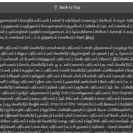
Back to Top
ிறுகதைகள்
|
மொழிபெயர்ப்புகள்
|
கல்வி & கற்பித்தல்
|
வரலாறு
|
அரசியல் & சமூக அறி
்
|
குறுநாவல்
|
மருத்துவம்
|
பொருளாதாரம்
|
சூழலியல்
|
அறிவியல்
|
நாடகம்
|
உளவியல்
|
்கள்
|
பழமொழிகள்
|
ஹதீஸ்
|
கலந்துரையாடல்
|
ஆய்வறிக்கை
|
சினிமா
|
அகராதி & களஞ
வு & பானங்கள்
|
சட்டம் & குற்றவியல்
|
கையேடு
|
சிறார் இதழ்
ரி பதிப்பகம்
|
எதிர் வெளியீடு
|
காலச்சுவடு பதிப்பகம்
|
பாரதி புத்தகாலயம்
|
எழுத்து பிர
 பதிப்பகம்
|
விஜயா பதிப்பகம்
|
புலம் வெளியீடு
|
நியூசெஞ்சுரி புக் ஹவுஸ்
|
குட்டி ஆகாயம
ம்
|
டிஸ்கவரி புக் பேலஸ்
|
விஷ்ணுபுரம் பதிப்பகம்
|
அகநி பதிப்பகம்
|
நோராப் இம்ப்ரிண்ட்ஸ
நூல் வனம்
|
கொம்பு வெளியீடு
|
எம். ஐ. டி. எஸ்
|
சுவாசம் பதிப்பகம்
|
தடாகம் வெளியீடு
|
en
|
மலர் புக்ஸ்
|
கருஞ்சட்டைப் பதிப்பகம்
|
வளரி வெளியீடு
|
நக்கீரன் பப்ளிகேஷன்ஸ்
|
தேந
பகம்
|
சிந்தன் புக்ஸ்
|
நன்னூல் பதிப்பகம்
|
வேரல் புக்ஸ்
|
மோக்லி பதிப்பகம்
|
தாயதி பதிப
வெளி
|
பயிற்று பதிப்பகம்
|
ஜீவா படைப்பகம்
|
பூவுலகின் நண்பர்கள்
|
நீலம் பதிப்பகம்
|
வ. உ
 வெளியீடு
|
உன்னதம் பதிப்பகம்
|
நடுகல் பதிப்பகம்
|
சூரியன் பதிப்பகம்
|
ஆர். கே. பப்ளிஷி
் பதிப்பகம்
|
தமிழ்ப் புத்தகாலயம்
|
தமிழ் Kids
|
பொன்னுலகம் பதிப்பகம்
|
Zero Degree
தாசன் பதிப்பகம்
|
கதவு பதிப்பகம்
|
ஆல் சில்ட்ரன் பப்ளிஷிங்
|
காரா பதிப்பகம்
|
வலசை 
டி
|
மயூ வெளியீடு
|
மேஜிக் லாம்ப் (Imprint of Ethir Veliyeedu)
|
பாரி நிலையம்
|
பிரதிலிப
ீடு
|
ஐம்பொழில் பதிப்பகம்
|
ஜெய்கோ பப்ளிஷிங் ஹவுஸ்
|
பஞ்சமி மீடியா பப்ளிகேஷன்ஸ்
|
ான்
|
இறைவி வெளியீடு
|
முயற்கூடு
|
லார்க் புக்ஸ்
|
கலப்பை பதிப்பகம்
|
வீ கேன் புக்ஸ்
|
ழ
ன்கோ பதிப்பகம்
|
சத்ரபதி வெளியீடு
|
வாலு பதிப்பகம்
|
ஜெய்ரிகி பதிப்பகம்
|
லாந்தர் ப
மிழ்வெளி பதிப்பகம்
|
ராஸ லீலா பதிப்பகம்
|
வ.உ.சி நூலகம்
|
அன்னம் - அகரம் வெளியீட
வெளியீடு
|
வசந்தம் வெளியீட்டகம்
|
திருவண்ணாமலை மாவட்ட வரலாற்று ஆய்வு நடுவம்