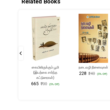
Related Books
ுத்தகக்
கையிலிருக்கும் பூமி
நடைவழி நினைவுகள்
ாரம்
(இயற்கை சார்ந்த
₹228
₹240
(5% Off)
கட்டுரைகள்)
(5% Off)
₹665
₹700
(5% Off)