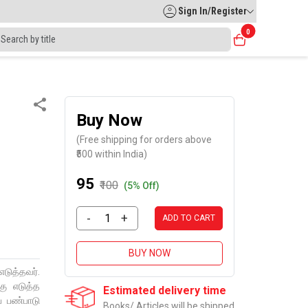
Sign In/Register
0
Buy Now
(Free shipping for orders above
₹500 within India)
₹95
₹100
(5% Off)
-
+
ADD TO CART
BUY NOW
டுத்தவர்.
கு எடுத்த
Estimated delivery time
் பண்பாடு
Books/ Articles will be shipped