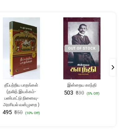
OUT OF STOCK
தீப்பற்றிய பாதங்கள்
இன்றைய காந்தி
தமிழ
(தலித் இயக்கம்-
(அ.கா
₹503
₹530
(5% Off)
பண்பாட்டு நினைவு-
₹351
₹
அரசியல் வன்முறை )
₹495
₹550
(10% Off)