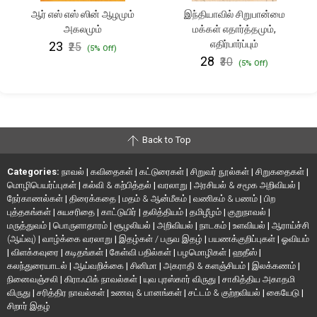
ஆர் எஸ் எஸ் ஸின் ஆழமும்
இந்தியாவில் சிறுபான்மை
அகலமும்
மக்கள் எதார்த்தமும்,
எதிர்பார்ப்பும்
₹23
₹25
(5% Off)
₹28
₹30
(5% Off)
Back to Top
Categories:
நாவல்
|
கவிதைகள்
|
கட்டுரைகள்
|
சிறுவர் நூல்கள்
|
சிறுகதைகள்
|
மொழிபெயர்ப்புகள்
|
கல்வி & கற்பித்தல்
|
வரலாறு
|
அரசியல் & சமூக அறிவியல்
|
நேர்காணல்கள்
|
திரைக்கதை
|
மதம் & ஆன்மீகம்
|
வணிகம் & பணம்
|
பிற
புத்தகங்கள்
|
சுயசரிதை
|
காட்டுயிர்
|
தலித்தியம்
|
தமிழீழம்
|
குறுநாவல்
|
மருத்துவம்
|
பொருளாதாரம்
|
சூழலியல்
|
அறிவியல்
|
நாடகம்
|
உளவியல்
|
ஆராய்ச்சி
(ஆய்வு)
|
வாழ்க்கை வரலாறு
|
இதழ்கள் / பருவ இதழ்
|
பயணக்குறிப்புகள்
|
ஓவியம்
|
விளக்கவுரை
|
கடிதங்கள்
|
கேள்வி பதில்கள்
|
பழமொழிகள்
|
ஹதீஸ்
|
கலந்துரையாடல்
|
ஆய்வறிக்கை
|
சினிமா
|
அகராதி & களஞ்சியம்
|
இலக்கணம்
|
நினைவஞ்சலி
|
கிராஃபிக் நாவல்கள்
|
யுவ புரஸ்கார் விருது
|
சாகித்திய அகாதமி
விருது
|
சரித்திர நாவல்கள்
|
உணவு & பானங்கள்
|
சட்டம் & குற்றவியல்
|
கையேடு
|
சிறார் இதழ்