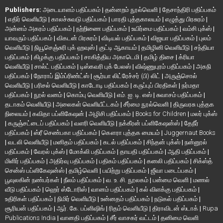
Publishers:
அடையாளம் பதிப்பகம்
|
தன்னறம் நூல்வெளி
|
தேசாந்திரி பதிப்பகம்
|
எதிர் வெளியீடு
|
காலச்சுவடு பதிப்பகம்
|
பாரதி புத்தகாலயம்
|
எழுத்து பிரசுரம்
|
அன்னம் அகரம் பதிப்பகம்
|
நற்றிணை பதிப்பகம்
|
உயிர்மை பதிப்பகம்
|
வம்சி புக்ஸ்
|
யாவரும் பதிப்பகம்
|
விகடன் பிரசுரம்
|
விடியல் பதிப்பகம்
|
விஜயா பதிப்பகம்
|
புலம்
வெளியீடு
|
நியூசெஞ்சுரி புக் ஹவுஸ்
|
குட்டி ஆகாயம்
|
தமிழினி வெளியீடு
|
சந்தியா
பதிப்பகம்
|
கிழக்கு பதிப்பகம்
|
சாகித்திய அகாடெமி
|
தமிழ் திசை
|
க்ரியா
வெளியீடு
|
சால்ட் பதிப்பகம்
|
டிஸ்கவரி புக் பேலஸ்
|
விஷ்ணுபுரம் பதிப்பகம்
|
அகநி
பதிப்பகம்
|
நோராப் இம்ப்ரிண்ட்ஸ்
|
சூர்யா லிட்ரேச்சர் (பி) லிட்
|
அருஞ்சொல்
வெளியீடு
|
பரிசல் வெளியீடு
|
காடோடி பதிப்பகம்
|
கருப்புப் பிரதிகள்
|
நர்மதா
பதிப்பகம்
|
நூல் வனம்
|
கொம்பு வெளியீடு
|
எம். ஐ. டி. எஸ்
|
சுவாசம் பதிப்பகம்
|
தடாகம் வெளியீடு
|
அலைகள் வெளியீட்டகம்
|
சீர்மை நூல்வெளி
|
திருவரசு புத்தக
நிலையம்
|
கவிதா பப்ளிகேஷன்
|
அழிசி பதிப்பகம்
|
Books for Children
|
மலர் புக்ஸ்
|
கருஞ்சட்டைப் பதிப்பகம்
|
வளரி வெளியீடு
|
நக்கீரன் பப்ளிகேஷன்ஸ்
|
தேநீர்
பதிப்பகம்
|
ஸ்ரீ செண்பகா பதிப்பகம்
|
கௌரா புத்தக மையம்
|
Juggernaut Books
|
வடலி வெளியீடு
|
மனிதம் பதிப்பகம்
|
கடல் பதிப்பகம்
|
சிந்தன் புக்ஸ்
|
நன்னூல்
பதிப்பகம்
|
வேரல் புக்ஸ்
|
மோக்லி பதிப்பகம்
|
தாயதி பதிப்பகம்
|
ஆதி பதிப்பகம்
|
மிளிர் பதிப்பகம்
|
அதிர்வு பதிப்பகம்
|
பதிகம் பதிப்பகம்
|
கனலி பதிப்பகம்
|
சிக்ஸ்த்
சென்ஸ் பப்ளிகேஷன்ஸ்
|
தமிழ்வெளி
|
பயிற்று பதிப்பகம்
|
ஜீவா படைப்பகம்
|
பூவுலகின் நண்பர்கள்
|
நீலம் பதிப்பகம்
|
வ. உ. சி. நூலகம்
|
பன்மை வெளி
|
மணல்
வீடு பதிப்பகம்
|
ஹெர் ஸ்டோரிஸ்
|
வானம் பதிப்பகம்
|
கல் விளக்கு பதிப்பகம்
|
உதிரிகள் பதிப்பகம்
|
நிமிர் வெளியீடு
|
உன்னதம் பதிப்பகம்
|
நடுகல் பதிப்பகம்
|
சூரியன் பதிப்பகம்
|
ஆர். கே. பப்ளிஷிங்
|
ரிதம் வெளியீடு
|
திராவிடன் ஸ்டாக்
|
Rupa
Publications India
|
வானதி பதிப்பகம்
|
சீர் வாசகர் வட்டம்
|
தனிமை வெளி