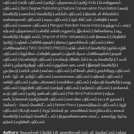
பதிப்பகம்
|
உயிர் பதிப்பகம்
|
தமிழ்ப் புத்தகாலயம்
|
தமிழ் Kids
|
பொன்னுலகம்
பதிப்பகம்
|
Zero Degree Publishing
|
Nature Conservation Foundation
|
சுவடு
வெளியீடு
|
வணக்கம் வெளியீடு
|
மார்க்ஸ் பதிப்பகம்
|
திராவிடன் சில்ரன்ஸ்
|
கண்ணதாசன் பதிப்பகம்
|
கதவு பதிப்பகம்
|
ஆல் சில்ட்ரன் பப்ளிஷிங்
|
காரா
பதிப்பகம்
|
வலசை பதிப்பகம்
|
Penguin Random House India
|
கருத்து=பட்டறை
|
கற்பகம் புத்தகாலயம்
|
பள்ளிக் கல்வி பாதுகாப்பு இயக்கம்
|
மின்னங்காடி
|
மயூ
வெளியீடு
|
மேஜிக் லாம்ப் (Imprint of Ethir Veliyeedu)
|
பாரி நிலையம்
|
பிரதிலிபி
(தமிழ்)
|
மஞ்சுள் பப்ளிசிங் ஹவுஸ்
|
தினவு
|
துலாக்கோல் பதிப்பகம்
|
விசா
பப்ளிகேஷன்ஸ்
|
TWO SHORES PRESS
|
மயில் புக்ஸ்
|
மீ வெளியீடு
|
ஐம்பொழில்
பதிப்பகம்
|
ஜெய்கோ பப்ளிஷிங் ஹவுஸ்
|
பஞ்சமி மீடியா பப்ளிகேஷன்ஸ்
|
நாதன்
பதிப்பகம்
|
பெண்விழி பதிப்பகம்
|
சாஸ்வத் பிரிண்டர்ஸ்
|
கடவு வெளியீடு
|
பீ ஃபார்
புக்ஸ்
|
முத்தமிழறிஞர் பதிப்பகம்
|
குலுங்கா நடையான்
|
இறைவி வெளியீடு
|
முயற்கூடு
|
லார்க் புக்ஸ்
|
கலப்பை பதிப்பகம்
|
வீ கேன் புக்ஸ்
|
ழகரச்சிறகு பதிப்பகம்
|
எஸ். ஆர். வி. தமிழ்ப் பதிப்பகம்
|
வாசகசாலை பதிப்பகம்
|
மதிமலர் பதிப்பகம்
|
மனிதி பதிப்பகம்
|
புதிய பரிமாணம்
|
வான்கோ பதிப்பகம்
|
சத்ரபதி வெளியீடு
|
வாலு
பதிப்பகம்
|
ஜெய்ரிகி பதிப்பகம்
|
லாந்தர் பதிப்பகம்
|
நாற்கரம் பதிப்பகம்
|
காக்கைக்
கூடு பதிப்பகம்
|
தமிழ் நண்பன் பதிப்பகம்
|
Pen Bird Publication
|
சத்யா
எண்டர்பிரைசஸ்
|
தமிழ்வெளி பதிப்பகம்
|
ராஸ லீலா பதிப்பகம்
|
வ.உ.சி நூலகம்
|
அன்னம் - அகரம் வெளியீட்டகம்
|
Notion Press
|
நாவலந்தேயம் பதிப்பகம்
|
ஆழி
பதிப்பகம்
|
போதி வனம்
|
அருட்செல்வர் நா. மகாலிங்கம் மொழிபெயர்ப்பு மையம்
வெளியீடு
|
வசந்தம் வெளியீட்டகம்
|
திருவண்ணாமலை மாவட்ட வரலாற்று ஆய்வு
நடுவம்
|
எழிலினி பதிப்பகம்
Authors:
தேவதச்சன்
|
பிரமிள்
|
தி. ஜானகிராமன்
|
எம். வி. வெங்கட்ராம்
|
சுந்தர