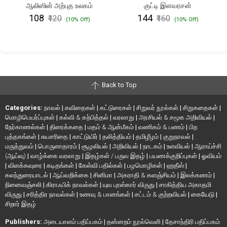
ஆலிஸின் அற்புத உலகம்
குட்டி இளவரசன்
₹108
₹144
₹120
₹160
(10% Off)
(10% Off)
Back to Top
Categories:
நாவல்
|
கவிதைகள்
|
கட்டுரைகள்
|
சிறுவர் நூல்கள்
|
சிறுகதைகள்
|
மொழிபெயர்ப்புகள்
|
கல்வி & கற்பித்தல்
|
வரலாறு
|
அரசியல் & சமூக அறிவியல்
|
நேர்காணல்கள்
|
திரைக்கதை
|
மதம் & ஆன்மீகம்
|
வணிகம் & பணம்
|
பிற
புத்தகங்கள்
|
சுயசரிதை
|
காட்டுயிர்
|
தலித்தியம்
|
தமிழீழம்
|
குறுநாவல்
|
மருத்துவம்
|
பொருளாதாரம்
|
சூழலியல்
|
அறிவியல்
|
நாடகம்
|
உளவியல்
|
ஆராய்ச்சி
(ஆய்வு)
|
வாழ்க்கை வரலாறு
|
இதழ்கள் / பருவ இதழ்
|
பயணக்குறிப்புகள்
|
ஓவியம்
|
விளக்கவுரை
|
கடிதங்கள்
|
கேள்வி பதில்கள்
|
பழமொழிகள்
|
ஹதீஸ்
|
கலந்துரையாடல்
|
ஆய்வறிக்கை
|
சினிமா
|
அகராதி & களஞ்சியம்
|
இலக்கணம்
|
நினைவஞ்சலி
|
கிராஃபிக் நாவல்கள்
|
யுவ புரஸ்கார் விருது
|
சாகித்திய அகாதமி
விருது
|
சரித்திர நாவல்கள்
|
உணவு & பானங்கள்
|
சட்டம் & குற்றவியல்
|
கையேடு
|
சிறார் இதழ்
Publishers:
அடையாளம் பதிப்பகம்
|
தன்னறம் நூல்வெளி
|
தேசாந்திரி பதிப்பகம்