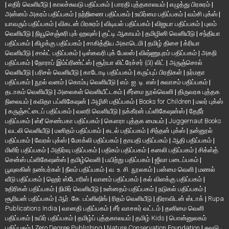
|
எதிர் வெளியீடு
|
காலச்சுவடு பதிப்பகம்
|
பாரதி புத்தகாலயம்
|
எழுத்து பிரசுரம்
|
அன்னம் அகரம் பதிப்பகம்
|
நற்றிணை பதிப்பகம்
|
உயிர்மை பதிப்பகம்
|
வம்சி புக்ஸ்
|
யாவரும் பதிப்பகம்
|
விகடன் பிரசுரம்
|
விடியல் பதிப்பகம்
|
விஜயா பதிப்பகம்
|
புலம்
வெளியீடு
|
நியூசெஞ்சுரி புக் ஹவுஸ்
|
குட்டி ஆகாயம்
|
தமிழினி வெளியீடு
|
சந்தியா
பதிப்பகம்
|
கிழக்கு பதிப்பகம்
|
சாகித்திய அகாடெமி
|
தமிழ் திசை
|
க்ரியா
வெளியீடு
|
சால்ட் பதிப்பகம்
|
டிஸ்கவரி புக் பேலஸ்
|
விஷ்ணுபுரம் பதிப்பகம்
|
அகநி
பதிப்பகம்
|
நோராப் இம்ப்ரிண்ட்ஸ்
|
சூர்யா லிட்ரேச்சர் (பி) லிட்
|
அருஞ்சொல்
வெளியீடு
|
பரிசல் வெளியீடு
|
காடோடி பதிப்பகம்
|
கருப்புப் பிரதிகள்
|
நர்மதா
பதிப்பகம்
|
நூல் வனம்
|
கொம்பு வெளியீடு
|
எம். ஐ. டி. எஸ்
|
சுவாசம் பதிப்பகம்
|
தடாகம் வெளியீடு
|
அலைகள் வெளியீட்டகம்
|
சீர்மை நூல்வெளி
|
திருவரசு புத்தக
நிலையம்
|
கவிதா பப்ளிகேஷன்
|
அழிசி பதிப்பகம்
|
Books for Children
|
மலர் புக்ஸ்
|
கருஞ்சட்டைப் பதிப்பகம்
|
வளரி வெளியீடு
|
நக்கீரன் பப்ளிகேஷன்ஸ்
|
தேநீர்
பதிப்பகம்
|
ஸ்ரீ செண்பகா பதிப்பகம்
|
கௌரா புத்தக மையம்
|
Juggernaut Books
|
வடலி வெளியீடு
|
மனிதம் பதிப்பகம்
|
கடல் பதிப்பகம்
|
சிந்தன் புக்ஸ்
|
நன்னூல்
பதிப்பகம்
|
வேரல் புக்ஸ்
|
மோக்லி பதிப்பகம்
|
தாயதி பதிப்பகம்
|
ஆதி பதிப்பகம்
|
மிளிர் பதிப்பகம்
|
அதிர்வு பதிப்பகம்
|
பதிகம் பதிப்பகம்
|
கனலி பதிப்பகம்
|
சிக்ஸ்த்
சென்ஸ் பப்ளிகேஷன்ஸ்
|
தமிழ்வெளி
|
பயிற்று பதிப்பகம்
|
ஜீவா படைப்பகம்
|
பூவுலகின் நண்பர்கள்
|
நீலம் பதிப்பகம்
|
வ. உ. சி. நூலகம்
|
பன்மை வெளி
|
மணல்
வீடு பதிப்பகம்
|
ஹெர் ஸ்டோரிஸ்
|
வானம் பதிப்பகம்
|
கல் விளக்கு பதிப்பகம்
|
உதிரிகள் பதிப்பகம்
|
நிமிர் வெளியீடு
|
உன்னதம் பதிப்பகம்
|
நடுகல் பதிப்பகம்
|
சூரியன் பதிப்பகம்
|
ஆர். கே. பப்ளிஷிங்
|
ரிதம் வெளியீடு
|
திராவிடன் ஸ்டாக்
|
Rupa
Publications India
|
வானதி பதிப்பகம்
|
சீர் வாசகர் வட்டம்
|
தனிமை வெளி
பதிப்பகம்
|
உயிர் பதிப்பகம்
|
தமிழ்ப் புத்தகாலயம்
|
தமிழ் Kids
|
பொன்னுலகம்
பதிப்பகம்
|
Zero Degree Publishing
|
Nature Conservation Foundation
|
சுவடு