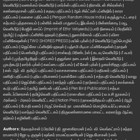
வெளியீடு
|
வணக்கம் வெளியீடு
|
மார்க்ஸ் பதிப்பகம்
|
திராவிடன் சில்ரன்ஸ்
|
கண்ணதாசன் பதிப்பகம்
|
கதவு பதிப்பகம்
|
ஆல் சில்ட்ரன் பப்ளிஷிங்
|
காரா
பதிப்பகம்
|
வலசை பதிப்பகம்
|
Penguin Random House India
|
கருத்து=பட்டறை
|
கற்பகம் புத்தகாலயம்
|
பள்ளிக் கல்வி பாதுகாப்பு இயக்கம்
|
மின்னங்காடி
|
மயூ
வெளியீடு
|
மேஜிக் லாம்ப் (Imprint of Ethir Veliyeedu)
|
பாரி நிலையம்
|
பிரதிலிபி
(தமிழ்)
|
மஞ்சுள் பப்ளிசிங் ஹவுஸ்
|
தினவு
|
துலாக்கோல் பதிப்பகம்
|
விசா
பப்ளிகேஷன்ஸ்
|
TWO SHORES PRESS
|
மயில் புக்ஸ்
|
மீ வெளியீடு
|
ஐம்பொழில்
பதிப்பகம்
|
ஜெய்கோ பப்ளிஷிங் ஹவுஸ்
|
பஞ்சமி மீடியா பப்ளிகேஷன்ஸ்
|
நாதன்
பதிப்பகம்
|
பெண்விழி பதிப்பகம்
|
சாஸ்வத் பிரிண்டர்ஸ்
|
கடவு வெளியீடு
|
பீ ஃபார்
புக்ஸ்
|
முத்தமிழறிஞர் பதிப்பகம்
|
குலுங்கா நடையான்
|
இறைவி வெளியீடு
|
முயற்கூடு
|
லார்க் புக்ஸ்
|
கலப்பை பதிப்பகம்
|
வீ கேன் புக்ஸ்
|
ழகரச்சிறகு பதிப்பகம்
|
எஸ். ஆர். வி. தமிழ்ப் பதிப்பகம்
|
வாசகசாலை பதிப்பகம்
|
மதிமலர் பதிப்பகம்
|
மனிதி பதிப்பகம்
|
புதிய பரிமாணம்
|
வான்கோ பதிப்பகம்
|
சத்ரபதி வெளியீடு
|
வாலு
பதிப்பகம்
|
ஜெய்ரிகி பதிப்பகம்
|
லாந்தர் பதிப்பகம்
|
நாற்கரம் பதிப்பகம்
|
காக்கைக்
கூடு பதிப்பகம்
|
தமிழ் நண்பன் பதிப்பகம்
|
Pen Bird Publication
|
சத்யா
எண்டர்பிரைசஸ்
|
தமிழ்வெளி பதிப்பகம்
|
ராஸ லீலா பதிப்பகம்
|
வ.உ.சி நூலகம்
|
அன்னம் - அகரம் வெளியீட்டகம்
|
Notion Press
|
நாவலந்தேயம் பதிப்பகம்
|
ஆழி
பதிப்பகம்
|
போதி வனம்
|
அருட்செல்வர் நா. மகாலிங்கம் மொழிபெயர்ப்பு மையம்
வெளியீடு
|
வசந்தம் வெளியீட்டகம்
|
திருவண்ணாமலை மாவட்ட வரலாற்று ஆய்வு
நடுவம்
|
எழிலினி பதிப்பகம்
Authors:
தேவதச்சன்
|
பிரமிள்
|
தி. ஜானகிராமன்
|
எம். வி. வெங்கட்ராம்
|
சுந்தர
ராமசாமி
|
ஜோ டி குரூஸ்
|
ஷங்கர் ராமசுப்ரமணியன்
|
ஜெயமோகன்
|
எஸ்